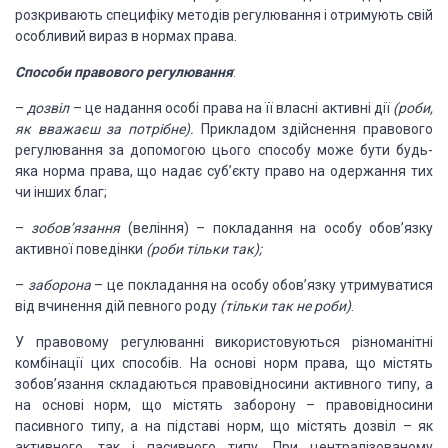
розкривають специфіку методів регулювання і отримують
свій
особливий вираз в нормах права.
Способи правового
регулювання
:
–
дозвіл
– це надання особі права на її власні активні дії
(роби,
як вважаєш за потрібне).
Прикладом здійснення правового
регулювання за допомогою
цього способу може бути будь-
яка норма права, що надає суб’єкту право на одержання
тих
чи інших благ;
–
зобов’язання
(веління)
–
покладання на особу обов’язку
активної поведінки
(роби тільки так)
;
–
заборона
– це покладання на особу обов’язку утримуватися
від вчинення
дій певного роду
(тільки так не роби)
.
У правовому регулюванні використовуються різноманітні
комбінації цих способів. На основі норм права, що містять
зобов’язання складаються
правовідносини активного типу, а
на основі норм, що містять заборону – правовідносини
пасивного типу, а на підставі норм, що містять дозвіл – як
активного, так і пасивного
типу. При централізованому