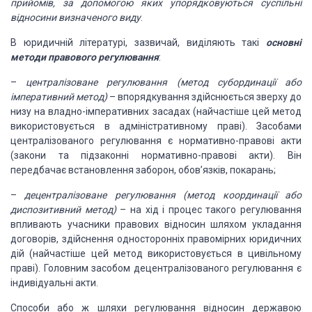
прийомів, за допомогою яких упорядковуються суспільні
відносини визначеного
виду
.
В юридичній
літературі, зазвичай, виділяють такі
основні
методи правового регулювання
:
–
централізоване регулювання
(метод субординації або
імперативний метод)
– впорядкування
здійснюється зверху до
низу на владно-імперативних засадах (найчастіше цей метод
використовується в адміністративному праві). Засобами
централізованого регулювання
є нормативно-правові акти
(закони та підзаконні нормативно-правові акти). Він
передбачає
встановлення заборон, обов’язків, покарань;
–
децентралізоване регулювання
(метод координації або
диспозитивний метод)
– на хід
і процес такого регулювання
впливають учасники правових відносин шляхом укладання
договорів, здійснення односторонніх правомірних юридичних
дій (найчастіше цей метод
використовується в цивільному
праві). Головним засобом децентралізованого регулювання
є
індивідуальні акти.
Способи або ж шляхи
регулювання відносин державою