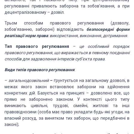
регулюванні привалюють заборона та зобов’язання, а при
децентралізованому – дозвіл.
Трьом способам правового регулювання (дозволу,
зобов’язанню, забороні) відповідають
безпосередні
форми
реалізації норм права
:
використання, виконання, дотримання
.
Тип правового
регулювання
–
це особливий
порядок
правового регулювання, що виражається в певному поєднанні
способів для задоволення
інтересів суб’єкта права
.
Види типів правового
регулювання
:
–
загальнодозвільний
–
ґрунтується на загальному дозволі, в
межах
якого закон встановлює заборони на здійснення
конкретних дій. Базується на принципі
– дозволено все, що
прямо не заборонено законом. У контексті цього типу
виникають
цивільні, трудові, сімейні, житлові та інші
правовідносини (особа має право укладати
будь-які угоди, на
власний розсуд, за винятком тих заборон, що передбачені в
законі);