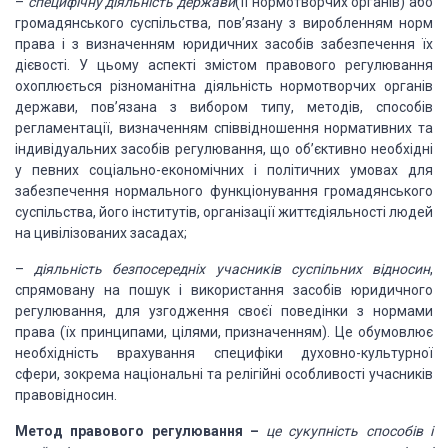
–
специфічну діяльність
держави
(її нормотворчих органів) або
громадянського суспільства, пов’язану з виробленням
норм
права і з визначенням юридичних засобів забезпечення їх
дієвості. У цьому аспекті
змістом правового регулювання
охоплюється різноманітна діяльність нормотворчих органів
держави, пов’язана з вибором типу, методів, способів
регламентації, визначенням
співвідношення нормативних та
індивідуальних засобів регулювання, що об’єктивно
необхідні
у певних соціально-економічних і політичних умовах для
забезпечення нормального
функціонування громадянського
суспільства, його інститутів, організації життєдіяльності
людей
на цивілізованих засадах;
–
діяльність безпосередніх
учасників суспільних відносин
,
спрямовану на пошук і використання засобів
юридичного
регулювання, для узгодження своєї поведінки з нормами
права (їх принципами,
цілями, призначенням). Це обумовлює
необхідність врахування специфіки духовно-культурної
сфери, зокрема національні та релігійні особливості учасників
правовідносин.
Метод
правового регулювання –
це сукупність
способів і