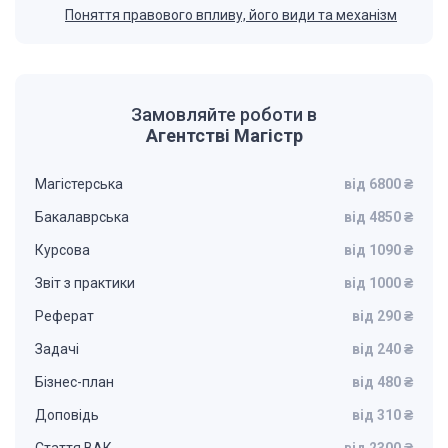
Поняття правового впливу, його види та механізм
Замовляйте роботи в
Агентстві Магістр
Магістерська
від 6800 ₴
Бакалаврська
від 4850 ₴
Курсова
від 1090 ₴
Звіт з практики
від 1000 ₴
Реферат
від 290 ₴
Задачі
від 240 ₴
Бізнес-план
від 480 ₴
Доповідь
від 310 ₴