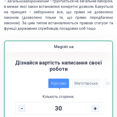
– загальнозабороняючий
– ґрунтується на загальній забороні,
в межах якої закон встановлює
конкретні дозволи. Базується
на принципі – заборонено все, що прямо не дозволено
законом (дозволено тільки те, що прямо передбачено
законом). За цим типом встановлюються
правові статуси та
функції державних службовців, посадових осіб тощо.
Magistr.ua
Дізнайся вартість написання своєї
роботи
Курсова
Магістерська
Звіт з
Кількість сторінок:
-
+