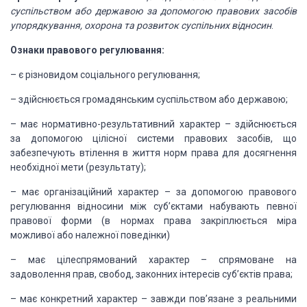
суспільством або державою за допомогою правових засобів
упорядкування, охорона та розвиток суспільних відносин
.
Ознаки правового регулювання:
–
є
різновидом соціального регулювання;
–
здійснюється
громадянським суспільством або державою;
–
має
нормативно-результативний характер – здійснюється
за допомогою цілісної системи
правових засобів, що
забезпечують втілення в життя норм права для досягнення
необхідної
мети (результату);
–
має
організаційний характер – за допомогою правового
регулювання відносини між суб’єктами
набувають певної
правової форми (в нормах права закріплюється міра
можливої або
належної поведінки)
–
має
цілеспрямований характер – спрямоване на
задоволення прав, свобод, законних інтересів
суб’єктів права;
–
має
конкретний характер – завжди пов’язане з реальними