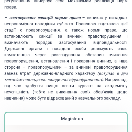
регулювання вичерпує себе
механізмом реалізації норм
права.
–
застосування санкцій норми права
–
виникає у випадках
неправомірної поведінки суб’єкта. Правовою підставою цієї
стадії є правопорушення,
а також норми права, що
встановлюють санкції за вчинені правопорушення і
визначають
порядок застосування відповідальності.
Державні органи і посадові особи реалізують
свою
компетенцію через розслідування обставин вчинення
правопорушення, встановлення
і покарання винних, а інша
сторона – правопорушники – за вчинені правопорушення
зазнає втрат державно-владного характеру
(вступає в дію
механізм накладення юридичної
відповідальності).
Наприклад,
під час здобуття вищої освіти курсант
за академічну
неуспішність (тобто не виконання своїх обов’язків щодо
навчання) може
бути відрахований з навчального закладу.
Magistr.ua