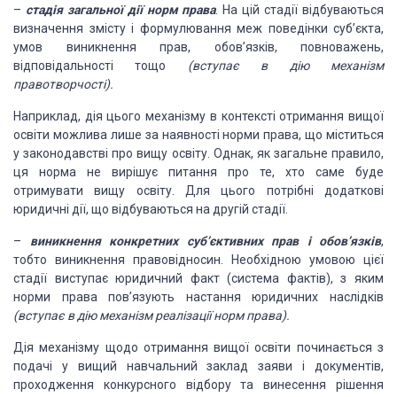
–
стадія загальної дії норм права
.
На цій стадії відбуваються
визначення змісту і формулювання меж поведінки
суб’єкта,
умов виникнення прав, обов’язків, повноважень,
відповідальності тощо
(вступає
в дію механізм
правотворчості).
Наприклад, дія цього механізму в контексті отримання
вищої
освіти можлива лише за наявності норми права, що міститься
у законодавстві
про
вищу
освіту. Однак, як загальне правило,
ця норма не вирішує питання про те, хто саме
буде
отримувати вищу освіту. Для цього потрібні додаткові
юридичні дії, що відбуваються
на другій стадії.
–
виникнення конкретних
суб’єктивних прав і обов’язків
,
тобто виникнення правовідносин. Необхідною
умовою цієї
стадії виступає юридичний факт (система фактів), з яким
норми права
пов’язують настання юридичних наслідків
(вступає в дію механізм реалізації
норм права).
Дія
механізму щодо отримання вищої освіти починається з
подачі у вищий навчальний заклад
заяви і документів,
проходження конкурсного відбору та винесення рішення