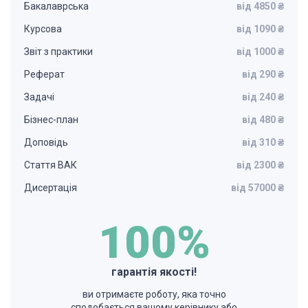
Бакалаврська
від 4850 ₴
Курсова
від 1090 ₴
Звіт з практики
від 1000 ₴
Реферат
від 290 ₴
Задачі
від 240 ₴
Бізнес-план
від 480 ₴
Доповідь
від 310 ₴
Стаття ВАК
від 2300 ₴
Дисертація
від 57000 ₴
100%
гарантія якості!
ви отримаєте роботу, яка точно
сподобається вашому керівнику або