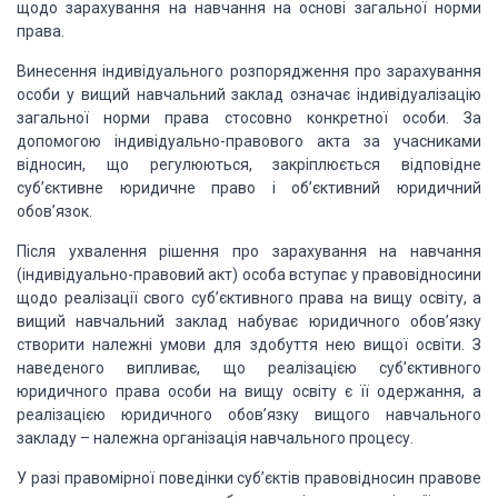
щодо зарахування
на навчання на основі загальної норми
права.
Винесення індивідуального
розпорядження про зарахування
особи у вищий навчальний заклад означає індивідуалізацію
загальної норми права стосовно конкретної особи. За
допомогою індивідуально-правового
акта за учасниками
відносин, що регулюються, закріплюється відповідне
суб’єктивне
юридичне право і об’єктивний юридичний
обов’язок.
Після
ухвалення рішення про зарахування на навчання
(індивідуально-правовий акт) особа
вступає у правовідносини
щодо реалізації свого суб’єктивного права на вищу освіту,
а
вищий навчальний заклад набуває юридичного обов’язку
створити належні умови для
здобуття нею вищої освіти.
З
наведеного випливає, що реалізацією суб’єктивного
юридичного права особи на вищу освіту є її одержання, а
реалізацією юридичного обов’язку
вищого навчального
закладу – належна організація навчального процесу.
У разі
правомірної поведінки суб’єктів правовідносин правове