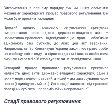
Використання в певному порядку тих чи інших
елементів
механізму характеризує процес
правового регулювання. Він
може бути простим і складним.
Простий
процес правового регулювання
припускає
використання лише одного державно-владного
акта –
нормативно-правового. Індивідуалізацію прав і обов’язків
здійснюють самі
суб’єкти, до яких цей акт звернений.
Наприклад, ст. 35 Конституції України закріплює
право особи
на свободу світогляду та віросповідання і кожна особа сама
вирішує яку
релігію їй сповідувати чи не сповідувати ніякої.
Складний
процес правового регулювання
припускає
наявність двох актів державно-владного характеру,
один з
яких – нормативно-правовий, а інший – акт застосування норм
права (індивідуальний
акт). Його стадії залежать від правової
поведінки суб’єкта – правомірної чи неправомірної.
Стадії правового регулювання
: