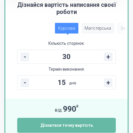
Дізнайся вартість написання своєї
роботи
Курсова
Магістерська
Звіт з
Кількість сторінок:
-
+
Термін виконання:
-
+
днів
₴
990
від
Дізнатися точну вартість