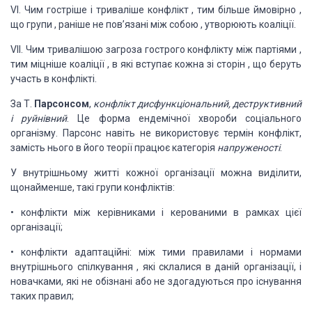
VI. Чим
гостріше і триваліше конфлікт , тим більше ймовірно ,
що групи , раніше не
пов’язані між собою , утворюють коаліції.
VII. Чим тривалішою загроза гострого конфлікту між
партіями ,
тим міцніше коаліції , в які вступає кожна зі сторін , що беруть
участь в конфлікті.
За Т.
Парсонсом
,
конфлікт дисфункціональний, деструктивний
і руйнівний
. Це форма ендемічної хвороби соціального
організму. Парсонс
навіть не використовує термін конфлікт,
замість нього в його теорії працює
категорія
напруженості
.
У
внутрішньому житті кожної організації можна виділити,
щонайменше, такі групи
конфліктів:
• конфлікти
між керівниками і керованими в рамках цієї
організації;
•
конфлікти адаптаційні: між тими правилами і нормами
внутрішнього спілкування ,
які склалися в даній організації, і
новачками, які не обізнані або не
здогадуються про існування
таких правил;