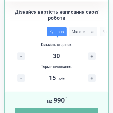
Дізнайся вартість написання своєї
роботи
Курсова
Магістерська
Звіт з
Кількість сторінок:
-
+
Термін виконання:
-
+
днів
₴
990
від