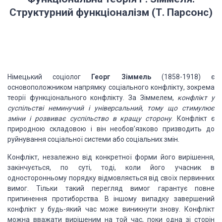
Структурний функціоналізм (Т. Парсонс)
Німецький
соціолог
Георг Зіммель
(1858-1918) є
основоположником напрямку
соціального конфлікту, зокрема
теорії функціонального конфлікту. За Зіммелем,
конфлікт у
суспільстві неминучий і
універсальний, тому що стимулює
зміни і розвиває суспільство в кращу сторону
.
Конфлікт є
природною складовою і він необов’язково призводить до
руйнування соціальної
системи або соціальних змін.
Конфлікт,
незалежно від конкретної форми його вирішення,
закінчується, по суті, тоді,
коли його учасник в
односторонньому порядку відмовляється від своїх первинних
вимог. Тільки такий перегляд вимог гарантує повне
припинення протиборства. В
іншому випадку завершений
конфлікт у будь-який час може виникнути знову.
Конфлікт
можна вважати вирішеним на той час, поки одна зі сторін