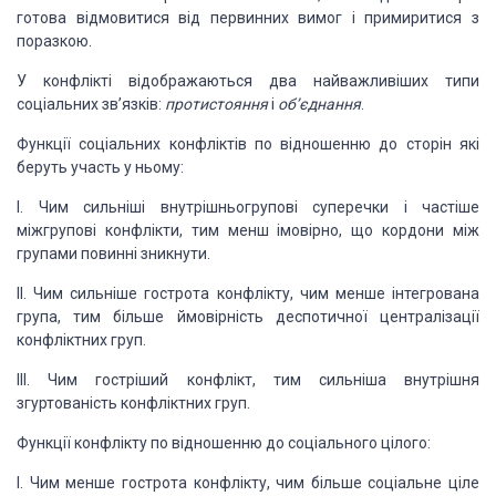
готова відмовитися
від первинних вимог і примиритися з
поразкою.
У
конфлікті відображаються два найважливіших типи
соціальних зв’язків:
протистояння
і
об’єднання
.
Функції
соціальних конфліктів по відношенню до сторін які
беруть участь у ньому:
I. Чим
сильніші внутрішньогрупові суперечки і частіше
міжгрупові конфлікти, тим менш
імовірно, що кордони між
групами повинні зникнути.
II. Чим
сильніше гострота конфлікту, чим менше інтегрована
група, тим більше
ймовірність деспотичної централізації
конфліктних груп.
III. Чим
гостріший конфлікт, тим сильніша внутрішня
згуртованість конфліктних груп.
Функції
конфлікту по відношенню до соціального цілого:
I. Чим
менше гострота конфлікту, чим більше соціальне ціле