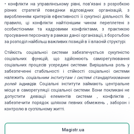
•
конфлікти на управлінському рівні, пов’язані з розробкою
різних стратегій
поведінки відповідних організацій, з
виробленням критеріїв ефективності її
сукупної діяльності. Як
правило, ці конфлікти найтіснішим чином переплетені з
особистісними та кадровими конфліктами, з практикою
просування персоналу в
рамках даної організації, з боротьбою
за розподіл найбільш важливих позицій в
її власній структурі.
Стійкість
соціальної системи забезпечується сукупністю
соціальних функцій, що здійснюють
саморегулювання
соціальних процесів усередині системи. Вирішальна роль у
забезпеченні стабільності і стійкості соціальної системи
належить
соціальним інститутам і системі
стандартизованих
ролей індивідів
. Соціальні інститути займають центральне
місце в саморегуляції соціальної системи. Вони покликані не
допустити девіації
елементів системи , конфліктів ,
забезпечити порядок шляхом певних обмежень ,
заборон і
контролю в суспільному житті.
Magistr.ua