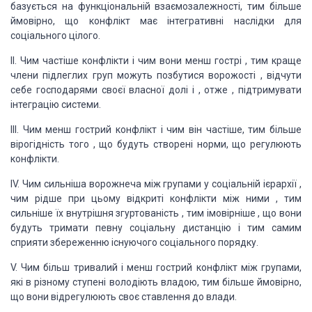
базується на функціональній
взаємозалежності, тим більше
ймовірно, що конфлікт має інтегративні наслідки
для
соціального цілого.
II. Чим
частіше конфлікти і чим вони менш гострі , тим краще
члени підлеглих груп
можуть позбутися ворожості , відчути
себе господарями своєї власної долі і ,
отже , підтримувати
інтеграцію системи.
III.
Чим менш гострий конфлікт і чим він частіше, тим більше
вірогідність того , що
будуть створені норми, що регулюють
конфлікти.
IV. Чим
сильніша ворожнеча між групами у соціальній ієрархії ,
чим рідше при цьому
відкриті конфлікти між ними , тим
сильніше їх внутрішня згуртованість , тим
імовірніше , що вони
будуть тримати певну соціальну дистанцію і тим самим
сприяти збереженню існуючого соціального порядку.
V. Чим
більш тривалий і менш гострий конфлікт між групами,
які в різному ступені володіють
владою, тим більше ймовірно,
що вони відрегулюють своє ставлення до влади.