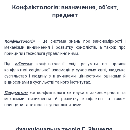
Конфліктологія: визначення, об’єкт,
предмет
Конфліктологія
– це система знань
про закономірності і
механізми виникнення і розвитку конфліктів, а також про
принципи і технології управління ними.
Під
об’єктом
конфліктології слід
розуміти всі прояви
конфліктної соціальної взаємодії у сучасному світі, людське
суспільство і людину з її вчинками, цінностями, оцінками й
відносинами в
суспільстві та його інститутах.
Предметом
же конфліктології як науки є закономірності та
механізми виникнення й розвитку конфліктів, а також
принципи та технології
управління ними.
Функціональна теорія Г. Зіммеля.