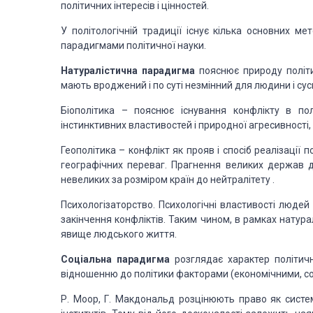
політичних інтересів і цінностей.
У політологічній традиції існує кілька основних ме
парадигмами політичної науки.
Натуралістична парадигма
пояснює природу політи
мають вроджений і по суті незмінний для людини і сус
Біополітика – пояснює існування конфлікту в по
інстинктивних властивостей і природної агресивності
Геополітика – конфлікт як прояв і спосіб реалізації 
географічних переваг. Прагнення великих держав д
невеликих за розміром країн до нейтралітету .
Психологізаторство. Психологічні властивості людей
закінчення конфліктів. Таким чином, в рамках натур
явище людського життя.
Соціальна парадигма
розглядає характер політичн
відношенню до політики факторами (економічними, соц
Р. Моор, Г. Макдональд розцінюють право як систе