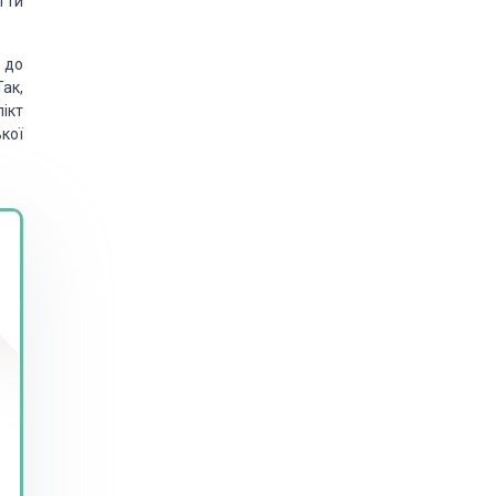
ігти
 до
ак,
ікт
кої