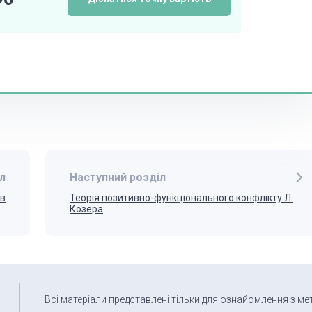
л
Наступний розділ
ів
Теорія позитивно-функціонального конфлікту Л.
Козера
Всі матеріали представлені тільки для ознайомлення з ме