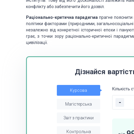
інститутів. Тому від його досконалості залежить ная
конфлікту або забезпечити його дозвіл.
Раціонально-критична парадигма
прагне пояснити 
політики факторами (природними, загальносоціальні 
незалежно від конкретної історичної епохи і пануют
грає, з точки зору раціонально-критичної парадигм
цивілізації.
Дізнайся вартіст
Кількість с
Курсова
-
Магістерська
Звіт з практики
9
Контрольна