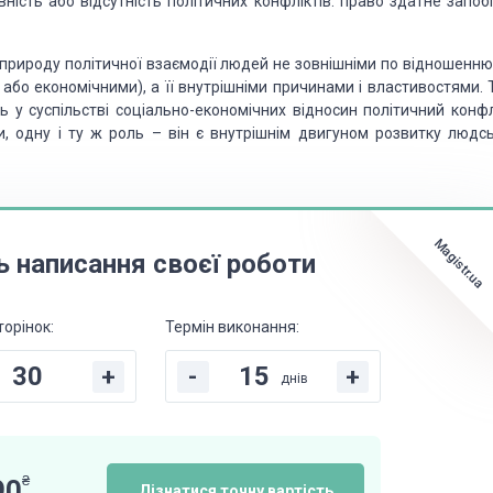
вність або відсутність політичних конфліктів. право здатне запоб
природу політичної взаємодії людей не зовнішніми по відношенню
або економічними), а її внутрішніми причинами і властивостями. Т
ь у суспільстві соціально-економічних відносин політичний конфл
и, одну і ту ж роль – він є внутрішнім двигуном розвитку людсь
Magistr.ua
ь написання своєї роботи
торінок:
Термін виконання:
+
-
+
днів
₴
90
Дізнатися точну вартість