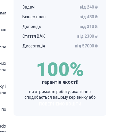
Задачі
від 240 ₴
ими
Бізнес-план
від 480 ₴
Доповідь
від 310 ₴
які
Стаття ВАК
від 2300 ₴
Дисертація
від 57000 ₴
ини
100%
 них
ння
гарантія якості!
у і
ви отримаєте роботу, яка точно
дне
сподобається вашому керівнику або
ПОВЕРНЕМО КОШТИ
 по
сіх