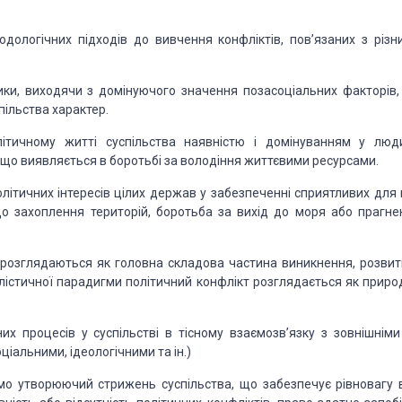
тодологічних підходів до вивчення конфліктів, пов’язаних з різн
ки, виходячи з домінуючого значення позасоціальних факторів, 
пільства характер.
літичному житті суспільства наявністю і домінуванням у люд
, що виявляється в боротьбі за володіння життєвими ресурсами.
політичних інтересів цілих держав у забезпеченні сприятливих для
о захоплення територій, боротьба за вихід до моря або прагне
 розглядаються як головна складова частина виникнення, розвитк
алістичної парадигми політичний конфлікт розглядається як приро
их процесів у суспільстві в тісному взаємозв’язку з зовнішніми
іальними, ідеологічними та ін.)
мо утворюючий стрижень суспільства, що забезпечує рівновагу в