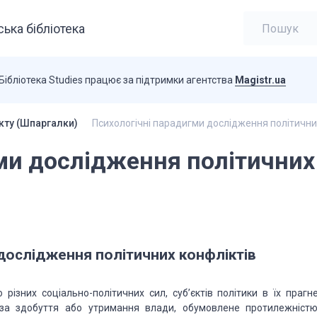
ька бібліотека
Бібліотека Studies працює за підтримки агентства
Magistr.ua
кту (Шпаргалки)
Психологічні парадигми дослідження політични
ми дослідження політичних
дослідження політичних конфліктів
різних соціально-політичних сил, суб’єктів політики в їх прагне
ю за здобуття або утримання влади, обумовлене протилежністю