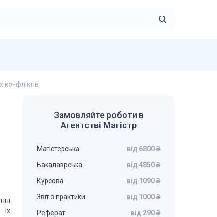
х конфліктів
Замовляйте роботи в
Агентстві Магістр
Магістерська
від 6800 ₴
Бакалаврська
від 4850 ₴
Курсова
від 1090 ₴
Звіт з практики
від 1000 ₴
нні
 їх
Реферат
від 290 ₴