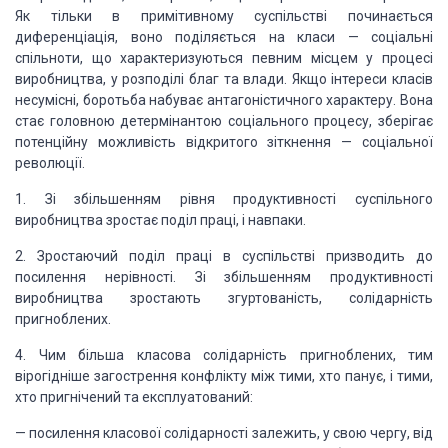
Як тільки в примітивному суспільстві починається
диференціація, воно поділяється на класи — соціальні
спільноти, що характеризуються певним місцем у процесі
виробництва, у розподілі благ та влади. Якщо інтереси класів
несумісні, боротьба набуває антагоністичного характеру. Вона
стає головною детермінантою соціального процесу, зберігає
потенційну можливість відкритого зіткнення — соціальної
революції.
1. Зі збільшенням рівня продуктивності суспільного
виробництва зростає поділ праці, і навпаки.
2. Зростаючий поділ праці в суспільстві призводить до
посилення нерівності. Зі збільшенням продуктивності
виробництва зростають згуртованість, солідарність
пригноблених.
4. Чим більша класова солідарність пригноблених, тим
вірогідніше загострення конфлікту між тими, хто панує, і тими,
хто пригнічений та експлуатований:
— посилення класової солідарності залежить, у свою чергу, від