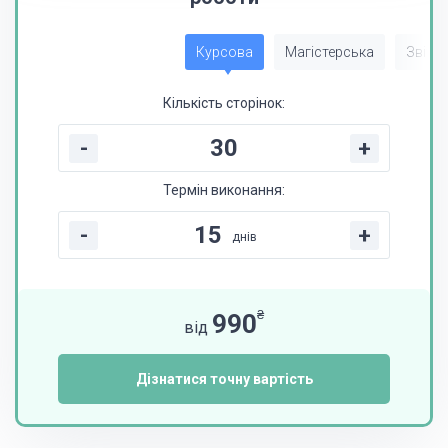
Курсова
Магістерська
Звіт з
Кількість сторінок:
-
+
Термін виконання:
-
+
днів
₴
990
від
Дізнатися точну вартість