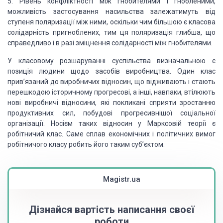
5. Рівень конфліктності між гнобителями і гнобленими,
можливість застосування насильства залежатимуть від
ступеня поляризації між ними, оскільки чим більшою є класова
солідарність пригноблених, тим ця поляризація глибша, що
справедливо і в разі зміцнення солідарності між гнобителями.
У класовому розшаруванні суспільства визначальною є
позиція людини щодо засобів виробництва. Один клас
прив’язаний до виробничих відносин, що відживають і стають
перешкодою історичному прогресові, а інші, навпаки, втілюють
нові виробничі відносини, які покликані сприяти зростанню
продуктивних сил, побудові прогресивнішої соціальної
організації. Носієм таких відносин у Марксовій теорії є
робітничий клас. Саме сплав економічних і політичних вимог
робітничого класу робить його таким суб’єктом.
Magistr.ua
Дізнайся вартість написання своєї
роботи