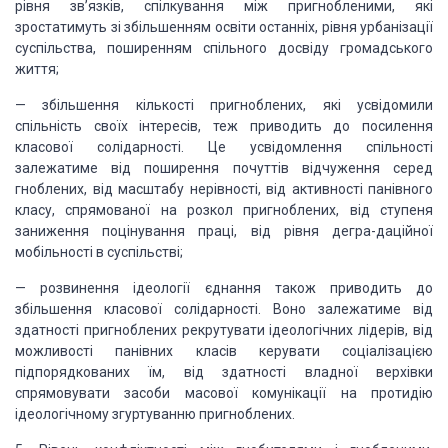
рівня зв’язків, спілкування між пригнобленими, які
зростатимуть зі збільшенням освіти останніх, рівня урбанізації
суспільства, поширенням спільного досвіду громадського
життя;
— збільшення кількості пригноблених, які усвідомили
спільність своїх інтересів, теж приводить до посилення
класової солідарності. Це усвідомлення спільності
залежатиме від поширення почуттів відчуження серед
гноблених, від масштабу нерівності, від активності панівного
класу, спрямованої на розкол пригноблених, від ступеня
заниження поцінування праці, від рівня дегра-даційної
мобільності в суспільстві;
— розвинення ідеології єднання також приводить до
збільшення класової солідарності. Воно залежатиме від
здатності пригноблених рекрутувати ідеологічних лідерів, від
можливості панівних класів керувати соціалізацією
підпорядкованих їм, від здатності владної верхівки
спрямовувати засоби масової комунікації на протидію
ідеологічному згуртуванню пригноблених.