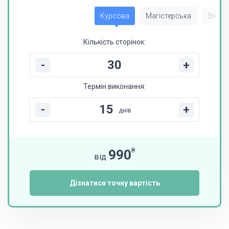
Курсова
Магістерська
Звіт з
Кількість сторінок:
-
+
Термін виконання:
-
+
днів
₴
990
від
Дізнатися точну вартість