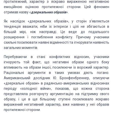
протилежний, характер з яскраво вираженою негативною
емоційною оцінкою протилежної сторони. Цей феномен
отримав назву «
дзеркальних образів
».
Як наслідок «дзеркальних образів», у сторін з’являється
тенденція вважати, ніби їх інтереси і цілі не збігаються в
більшій мірі, ніж насправді. Це веде до подальшого
розширення і поглиблення конфлікту. Причому учасники
схильні посилювати наявні відмінності та ігнорувати наявність
загальних моментів.
Перебуваючи в стані конфліктних відносин, учасники
ігнорують той факт, що негативні образи одного боку
впливають на образи іншої, посилюючи їх ворожий характер.
Раціональні аргументи в таких умовах діють погано.
Американський дослідник Ю. Бронфенбреннер, описуючи
«дзеркальні образи» в радянсько-американських відносинах
періоду «холодної війни», показав, що кожна сторона
представляла розгорнуту аргументацію на підтримку свого
образу, і це в ще більшому ступені посилювало яскраво
виражений негативний характер, вже наявних у неї образів
протилежної сторони.