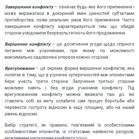
Завершення конфлікту
— означає будь-яке його припинення і
може виражатися в докорінній зміні цінностей суб’єктами
протиборства, появі реальних умов його припинення. Часто
завершення конфлікту характеризується тим, що обидві
сторони усвідомили безрезультатність його продовження.
Вирішення конфлікту
– це досягнення угоди щодо спірного
питання між учасниками, при якому по можливості
максимально задоволені інтереси кожної сторони.
Врегулювання
– це окрема форма вирішення конфліктів, яка
полягає в тому, що в усуненні суперечностей між опонентами
бере участь третя сторона. Залучення третьої сторони
можливе навіть і без згоди учасників конфлікту. Під
врегулюванням конфлікту можна вважати такі дії, які
ставлять собі за мету ослабити сам процес боротьби або
перевести гостроту відносин в іншу площину, або на інший
рівень відносин.
Вибір стратегії, як правило, пов’язаний із особистісними
особливостями опонентів, їх статусами, наявністю ресурсів,
можливими наслідками конфлікту тощо.