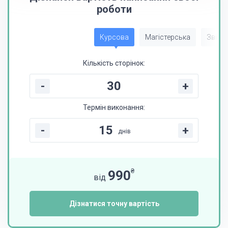
роботи
Курсова
Магістерська
Звіт з
Кількість сторінок:
-
+
Термін виконання:
-
+
днів
₴
990
від
Дізнатися точну вартість