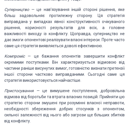
Суперництво
— це нав’язування іншій стороні рішення, яке
більш задовольняє протилежну сторону. Ця стратегія
виправдана у випадках явної конструктивності очікуваного
рішення, корисності результатів для всіх, а головне
важливості виходу із конфлікту. Щоправда, суперництво не
дає змоги опонентові реалізувати власні інтереси. Проте часто
саме ця стратегія виявляється доволі ефективною.
Компроміс
— це бажання опонентів завершити конфлікт
окремими поступками. Він характеризується відмовою від
частини раніше висунутих вимог, готовністю визнати претензії
іншої сторони частково виправданими. Сьогодні саме ця
стратегія використовується найчастіше.
Пристосування
— це вимушене поступлення, добровільна
відмова від боротьби та втрата власних позицій. Прийняти цю
стратегію сторони змушені при розумінні власної неправоти,
необхідності збереження добрих стосунків з опонентом,
сильної залежності від нього або загрози ще більших збитків
від конфлікту.