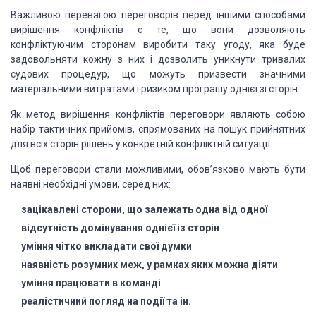
Важливою перевагою переговорів перед іншими способами
вирішення конфліктів є те, що вони дозволяють
конфліктуючим сторонам виробити таку угоду, яка буде
задовольняти кожну з них і дозволить уникнути тривалих
судових процедур, що можуть призвести значними
матеріальними витратами і ризиком програшу однієї зі сторін.
Як метод вирішення конфліктів переговори являють собою
набір тактичних прийомів, спрямованих на пошук прийнятних
для всіх сторін рішень у конкретній конфліктній ситуації.
Щоб переговори стали можливими, обов’язково мають бути
наявні необхідні умови, серед них:
зацікавлені сторони, що залежать одна від одної
відсутність домінування однієї із сторін
уміння чітко викладати свої думки
наявність розумних меж, у рамках яких можна діяти
уміння працювати в команді
реалістичний погляд на події та ін.