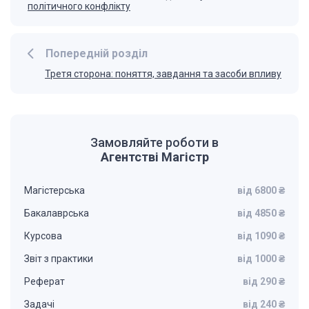
політичного конфлікту
Попередній розділ
Третя сторона: поняття, завдання та засоби впливу
Замовляйте роботи в
Агентстві Магістр
Магістерська
від 6800 ₴
Бакалаврська
від 4850 ₴
Курсова
від 1090 ₴
Звіт з практики
від 1000 ₴
Реферат
від 290 ₴
Задачі
від 240 ₴