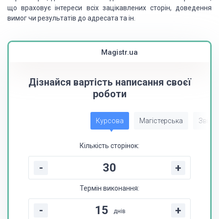
що враховує інтереси всіх зацікавлених сторін, доведення
вимог чи результатів до адресата та ін.
Magistr.ua
Дізнайся вартість написання своєї
роботи
Курсова
Магістерська
Звіт з
Кількість сторінок:
-
+
Термін виконання:
-
+
днів