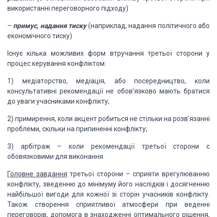
використанні переговорного підходу)
–
примус, надання тиску
(наприклад, надання політичного або
економічного тиску)
Існує кілька можливих форм втручання третьої сторони у
процес керування конфліктом:
1) медіаторство, медіація, або посередництво, коли
консультативні рекомендації не обов’язково мають братися
до уваги учасниками конфлікту;
2) примирення, коли акцент робиться не стільки на розв’язанні
проблеми, скільки на припиненні конфлікту;
3) арбітраж – коли рекомендації третьої сторони с
обовязковими для виконання.
Головне завдання
третьої сторони – сприяти врегулюванню
конфлікту, зведенню до мінімуму його наслідків і досягненню
найбільшої вигоди для кожної зі сторін учасників конфлікту.
Також створення сприятливої атмосфери при веденні
переговорів, допомога в знаходженні оптимального рішення,