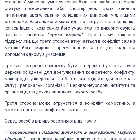
стороною” може розумітися також будь-яка особа, яка не має
статусу посередника або спостерігача, проте зайнята
питаннями врегулювання конфліктних відносин між іншими
сторонами. Взагалі, коли мова йде про втручання в конфлікт
когось іншого, крім самих його учасників, то використовують
загальне поняття “
третя сторона
“. При цьому важливо
підкреслити, що третя сторона втручається в конфлікт саме з
метою його мирного врегулювання, а не для надання
допомоги одному з учасників.
Третьою стороною можуть бути і нерідко бувають групи
держав об’єднані для врегулювання конкретного конфлікту;
міжнародні універсальні (тобто ті, які відкриті для всіх країн
світу) і регіональні організації; церква; неурядові інститути та
організації, а в деяких випадках – окремі особи.
Третя сторона може втручатися в конфлікт самостійно, а
може на прохання конфліктуючих сторін.
Серед засобів впливу розрізняють дві групи:
–
переконання і надання допомоги в знаходженні мирного
рішення
(є основними засобами впливу третьої сторони при