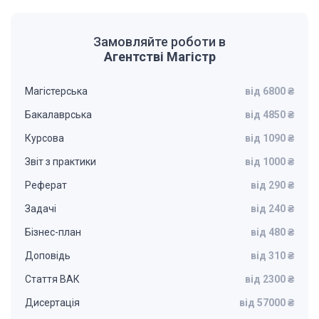
Замовляйте роботи в
Агентстві Магістр
Магістерська
від 6800 ₴
Бакалаврська
від 4850 ₴
Курсова
від 1090 ₴
Звіт з практики
від 1000 ₴
Реферат
від 290 ₴
Задачі
від 240 ₴
Бізнес-план
від 480 ₴
Доповідь
від 310 ₴
Стаття ВАК
від 2300 ₴
Дисертація
від 57000 ₴