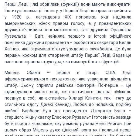
Перші Леді, і які обов’язки (функції) вони мають виконувати.
Інституціоналізації
інституту Першої Леді посприяла прийнята
у 1920 р., легендарна XIX поправка,
яка наділила
американських жінок правом голосу, а у президентських
дружин
з’явилися нові можливості. Так, дружина Франкліна
Рузвельта – Едіт, найняла
першого в історії офіційного
помічника дружини президента – особистого
секретаря Белль
Хагнер, яка отримала статус урядового службовця. Це було
першим
кроком для створення штабу Першої Леді. Зараз це
вже повноправна структура, яка
виконує багато функцій.
Мішель Обама – перша в історії США Леді
афроамериканського походження, яка узаконила діяльність
штабу. Цьому сприяли
декілька факторів. По-перше – це
індивідуальні якості леді, як політичного
актора: «Мішель
поєднує в собі, як активність Хілларі Клінтон, так і тягу до
стильного одягу Джекі Кеннеді. Любов до чоловіка, подібну
любові Барбари Буш до
президента Джорджа Буша –
старшого, міцну хватку Елеонори Рузвельт і готовність
завжди
бути поряд з чоловіком, яку демонструвала Ненсі Рейган. При
цьому образ
Мішель дуже цілісний, вона як і колишні перші