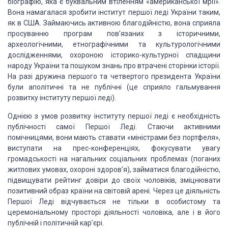
біографію, яка є буквальним втіленням «американської мрії».
Вона намагалася зробити інститут першої леді України таким,
як в США.
Займаючись активною благодійністю, вона сприяла
просуванню програм пов’язаних з
історичними,
археологічними, етнографічними та культурологічними
дослідженнями,
охороною історико-культурної спадщини
народу України та пошуком знань про
втрачені сторінки історії.
На разі дружина першого та четвертого президента
України
були аполітичні та не публічні (це сприяло гальмування
розвитку
інституту першої леді).
Однією з умов розвитку інституту першої леді є
необхідність
публічності самої Першої Леді. Стаючи активними
помічницями, вони
мають ставати «міністрами без портфеля»,
виступати на прес-конференціях,
фокусувати увагу
громадськості на нагальних соціальних проблемах (поганих
житлових умовах, охороні здоров’я), займатися благодійністю,
підвищувати
рейтинг довіри до своїх чоловіків, зміцнювати
позитивний образ країни на
світовій арені. Через це діяльність
Першої Леді відчувається не тільки в
особистому та
церемоніальному просторі діяльності чоловіка, але і в його
публічній і політичній кар’єрі.