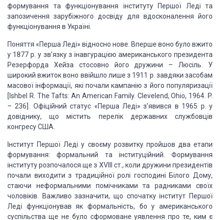
формування та функціонування інституту Першої Леді та
запозичення зарубіжного досвіду для вдосконалення його
функціонування в
Україні.
Поняття «Перша Леді» відносно нове. Вперше воно
було вжито
у 1877 р. у зв’язку з інавгурацією американського президента
Резерфорда Хейза стосовно його дружини – Люсіль. У
широкий вжиток воно ввійшло
лише з 1911 р. завдяки засобам
масової інформації, які почали кампанію з його
популяризації
[Ishbel R. The Tafts: An American Family. Clevelend, Ohio, 1964.
P.
– 236]. Офіційний статус «Перша Леді» з’явився в 1965 р. у
довіднику, що
містить перелік державних службовців
конгресу США.
Інститут Першої Леді у своєму розвитку пройшов два
етапи
формування: формальний та інституційний. Формування
інституту розпочалося
ще з XVIII ст., коли дружини президентів
почали виходити з традиційної ролі
господині Білого Дому,
стаючи неформальними помічниками та радниками своїх
чоловіків. Важливо зазначити, що спочатку інститут Першої
Леді функціонував як
формальність, бо у американського
суспільства ще не було сформоване уявлення
про те, ким є