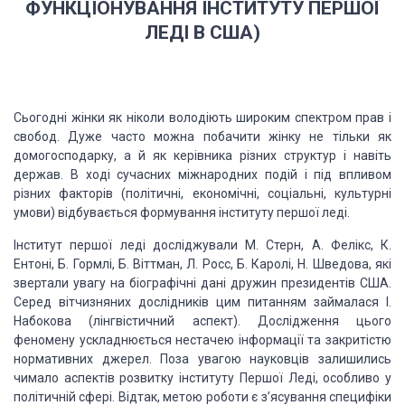
ФУНКЦІОНУВАННЯ ІНСТИТУТУ ПЕРШОЇ
ЛЕДІ В США)
Сьогодні жінки як ніколи володіють широким
спектром прав і
свобод. Дуже часто можна побачити жінку не тільки як
домогосподарку, а й як керівника різних структур і навіть
держав. В ході
сучасних міжнародних подій і під впливом
різних факторів (політичні,
економічні, соціальні, культурні
умови) відбувається формування інституту
першої леді.
Інститут першої леді досліджували М. Стерн, А.
Фелікс, К.
Ентоні, Б. Гормлі, Б. Віттман, Л. Росс, Б. Каролі, Н. Шведова, які
звертали увагу на біографічні дані дружин президентів США.
Серед вітчизняних
дослідників цим питанням займалася І.
Набокова (лінгвістичний аспект).
Дослідження цього
феномену ускладнюється нестачею інформації та закритістю
нормативних джерел. Поза увагою науковців залишились
чимало аспектів розвитку
інституту Першої Леді, особливо у
політичній сфері. Відтак, метою роботи є
з’ясування специфіки