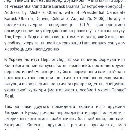
леді, залишиться насамперед
дружиною і матір’ю» [In Support
of Presidential Candidate Barack Obama
[Електронний ресурс] –
Address by Michelle Obama, wife of Presidential
Candidate
Barack Obama. Denver, Colorado: August 25, 2008]. По-друге,
політико-культурне середовище США (консервативні
погляди) сприяли утвердженню
та розвитку такого інституту.
Так, Перша Леді ставала концептом-еталоном, який
втілював
у собі культуру та цінності американців і визнавався соціумом
як
взірець для наслідування.
В Україні інститут Першої Леді тільки починає
формуватися.
Хоча його вплив на суспільство незначний, проте він є дуже
перспективний. На специфіку його формування саме в Україні
впливають такі
фактори: політична та соціально-економічна
ситуація в країні, стиль політичної
гри президентів, специфіка
української культури (ментальності), особисті якості
Першої
Леді.
Так, за часи другого президента України його
дружина,
Людмила Кучма, почала впроваджувати перші елементи з
американського
стилю, займаючись благодійністю, але саме
Катерина Ющенко, дружина третього
президента, має