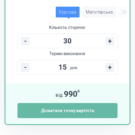
Курсова
Магістерська
Звіт з
Кількість сторінок:
-
+
Термін виконання:
-
+
днів
₴
990
від
Дізнатися точну вартість