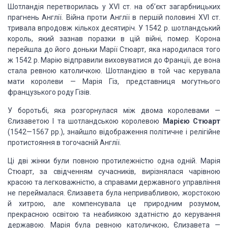
Шотландія перетворилась у XVI ст. на об’єкт загарбницьких
прагнень Англії. Війна проти Англії в першій половині XVI ст.
тривала впродовж кількох десятиріч. У 1542 р. шотландський
король, який зазнав поразки в цій війні, помер. Корона
перейшла до його доньки Марії Стюарт, яка народилася того
ж 1542 р. Марію відправили виховуватися до Франції, де вона
стала ревною католичкою. Шотландією в той час керувала
мати королеви — Марія Гіз, представниця могутнього
французького роду Гізів.
У боротьбі, яка розгорнулася між двома королевами —
Єлизаветою I та шотландською королевою
Марією Стюарт
(1542—1567 рр.), знайшло відображення політичне і релігійне
протистояння в тогочасній Англії.
Ці дві жінки були повною протилежністю одна одній. Марія
Стюарт, за свідченням сучасників, вирізнялася чарівною
красою та легковажністю, а справами державного управління
не переймалася. Єлизавета була непривабливою, жорстокою
й хитрою, але компенсувала це природним розумом,
прекрасною освітою та неабиякою здатністю до керування
державою. Марія була ревною католичкою, Єлизавета —