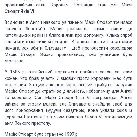
проанглійські сили. Королем Шотландії став син Марії
Стюарт
Яків VI.
Водночас в Англії навколо ув’язненої Марії Стюарт точилася
запекла боротьба. Марія розсилала таємні листи до
католицьких країн із благаннями про допомогу. Кілька спроб
звільнити її скінчилися невдало. Водночас англійські католики
намагалися вбити Єлизавету I, щоб проголосити королевою
Марію Стюарт. Змови провалилися, їхніх учасників було
страчено.
У 1585 р. англійський парламент прийняв закон, за яким
кожен, хто брав участь у змовах проти королеви, має бути
страчений. За цим законом королівський трибунал засудив
Марію Стюарт до страти за діяльність, небезпечну для Англії
та королеви. Син Марії Стюарт Яків VI погрожував Англії
війною за страту матері, але Єлизавета знайшла засіб для
його приборкання. Будучи бездітною, вона уклала союз із
королем Шотландії, за яким визнала Якова VI спадкоємцем
англійського престолу.
Марію Стюарт було страчено 1587 р.