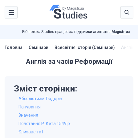
Бібліотека Studies працює за підтримки агентства
Magistr.ua
Головна
Семінари
Всесвітня історія (Семінари)
Англія 
Англія за часів Реформації
Зміст сторінки:
Абсолютизм Тюдорів
Панування
Значення
Повстання Р. Кета 1549 р.
Єлизаве та I