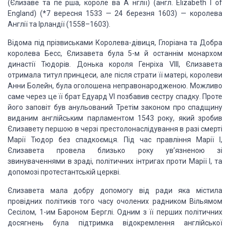
(Єлизаве та пе рша, короле ва А нглії) (англ. Elizabeth I of
England) (*7 вересня 1533 — 24 березня 1603) — королева
Англії та Ірландії (1558–1603).
Відома під прізвиськами Королева-дівиця, Глоріана та Добра
королева Бесс, Єлизавета була 5-м й останнім монархом
династії Тюдорів. Донька короля Генріха VIII, Єлизавета
отримала титул принцеси, але після страти її матері, королеви
Анни Болейн, була оголошена неправонародженою. Можливо
саме через це її брат Едуард VI позбавив сестру спадку. Проте
його заповіт був анульований Третім законом про спадщину
виданим англійським парламентом 1543 року, який зробив
Єлизавету першою в черзі престолонаслідування в разі смерті
Марії Тюдор без спадкоємця. Під час правління Марії I,
Єлизавета провела близько року ув’язненою зі
звинуваченнями в зраді, політичних інтригах проти Марії I, та
допомозі протестантській церкві.
Єлизавета мала добру допомогу від ради яка містила
провідних політиків того часу очолених радником Вільямом
Сесілом, 1-им Бароном Берглі. Одним з її перших політичних
досягнень була підтримка відокремлення англійської