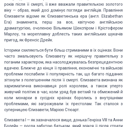
років після її смерті, її вже вважали правителькою золотого
віку — образ, який досі домінує погляди англійців. Правління
Єлизавети відоме як Єлизаветинська ера (англ. Elizabethan
Era) знаменита, перш за все, квітучою англійською
драматургією, очоленою Вільямом Шекспіром і Крістофером
Марлоу, та мореплавну доблесть таких англійських шукачів
пригод, як Френсіс Дрейк.
Історики схиляються бути більш стриманими в їх оцінках. Вони
часто змальовують Єлизавету як нерішучу правительку з
поганим характером, яка насолоджувалась безпрецедентною
вдачею. Ближче до кінця її правління, економічні та військові
проблеми послабили її популярність так, що багато підданих
зітхнули з полегшенням після її смерті. Єлизавета визнана як
харизматична виконавиця ролі королеви, а також уперто
живучий політик в час, коли уряд був ветхий та обмежений й
коли монархи в сусідніх країнах боролись з внутрішніми
проблемами, які загрожували їх престолам. Так сталося з
суперницею Єлизавети, Марією Стюарт.
Єлизавета
I
— як зазначалося вище, донька Генріха
VIII
та Анни
Болейн — росла забутою батьком, який зрікся її після страти