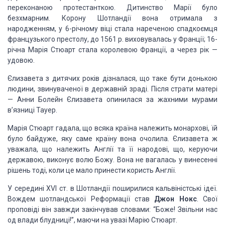
переконаною протестанткою. Дитинство Марії було
безхмарним. Корону Шотландії вона отримала з
народженням, у 6-річному віці стала нареченою спадкоємця
французького престолу, до 1561 р. виховувалась у Франції; 16-
річна Марія Стюарт стала королевою Франції, а через рік —
удовою.
Єлизавета з дитячих років дізналася, що таке бути донькою
людини, звинуваченої в державній зраді. Після страти матері
— Анни Болейн Єлизавета опинилася за жахними мурами
в’язниці Тауер.
Марія Стюарт гадала, що всяка країна належить монархові, їй
було байдуже, яку саме країну вона очолила. Єлизавета ж
уважала, що належить Англії та її народові, що, керуючи
державою, виконує волю Божу. Вона не вагалась у винесенні
рішень тоді, коли це мало принести користь Англії.
У середині XVI ст. в Шотландії поширилися кальвіністські ідеї.
Вождем шотландської Реформації став
Джон Нокс
. Свої
проповіді він завжди закінчував словами: “Боже! Звільни нас
од влади блудниці!”, маючи на увазі Марію Стюарт.