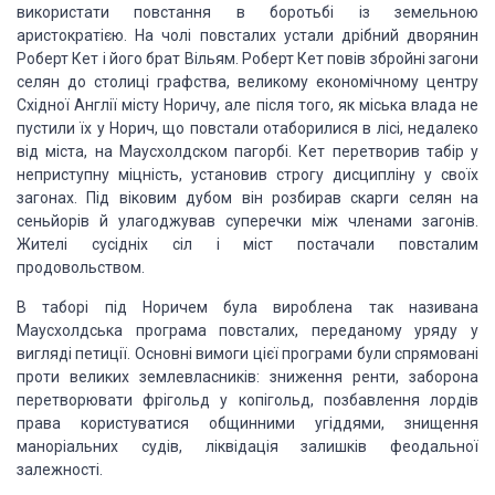
використати повстання в боротьбі із земельною
аристократією. На чолі повсталих устали дрібний дворянин
Роберт Кет і його брат Вільям. Роберт Кет повів збройні загони
селян до столиці графства, великому економічному центру
Східної Англії місту Норичу, але після того, як міська влада не
пустили їх у Норич, що повстали отаборилися в лісі, недалеко
від міста, на Маусхолдском пагорбі. Кет перетворив табір у
неприступну міцність, установив строгу дисципліну у своїх
загонах. Під віковим дубом він розбирав скарги селян на
сеньйорів й улагоджував суперечки між членами загонів.
Жителі сусідніх сіл і міст постачали повсталим
продовольством.
В таборі під Норичем була вироблена так називана
Маусхолдська програма повсталих, переданому уряду у
вигляді петиції. Основні вимоги цієї програми були спрямовані
проти великих землевласників: зниження ренти, заборона
перетворювати фрігольд у копігольд, позбавлення лордів
права користуватися общинними угіддями, знищення
маноріальних судів, ліквідація залишків феодальної
залежності.