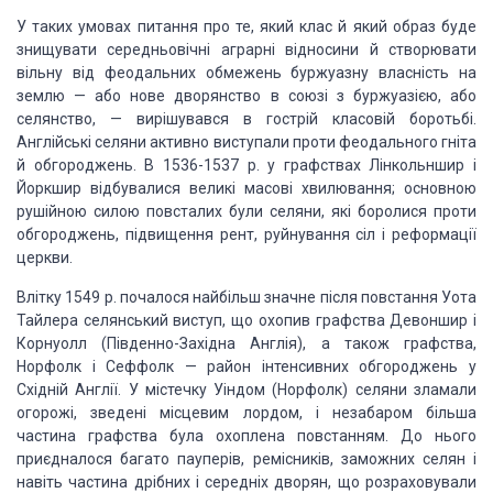
У таких умовах питання про те, який клас й який образ буде
знищувати середньовічні аграрні відносини й створювати
вільну від феодальних обмежень буржуазну власність на
землю — або нове дворянство в союзі з буржуазією, або
селянство, — вирішувався в гострій класовій боротьбі.
Англійські селяни активно виступали проти феодального гніта
й обгороджень. В 1536-1537 р. у графствах Лінкольншир і
Йоркшир відбувалися великі масові хвилювання; основною
рушійною силою повсталих були селяни, які боролися проти
обгороджень, підвищення рент, руйнування сіл і реформації
церкви.
Влітку 1549 р. почалося найбільш значне після повстання Уота
Тайлера селянський виступ, що охопив графства Девоншир і
Корнуолл (Південно-Західна Англія), а також графства,
Норфолк і Сеффолк — район інтенсивних обгороджень у
Східній Англії. У містечку Уіндом (Норфолк) селяни зламали
огорожі, зведені місцевим лордом, і незабаром більша
частина графства була охоплена повстанням. До нього
приєдналося багато пауперів, ремісників, заможних селян і
навіть частина дрібних і середніх дворян, що розраховували