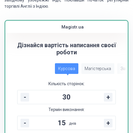
західному узбережжі Індії, поклавши початок регулярній
торгівлі Англії з Індією.
Magistr.ua
Дізнайся вартість написання своєї
роботи
Курсова
Магістерська
Звіт з
Кількість сторінок:
-
+
Термін виконання:
-
+
днів