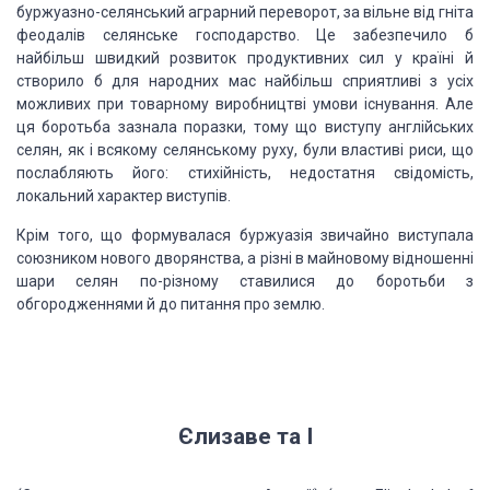
буржуазно-селянський аграрний переворот, за вільне від гніта
феодалів селянське господарство. Це забезпечило б
найбільш швидкий розвиток продуктивних сил у країні й
створило б для народних мас найбільш сприятливі з усіх
можливих при товарному виробництві умови існування. Але
ця боротьба зазнала поразки, тому що виступу англійських
селян, як і всякому селянському руху, були властиві риси, що
послабляють його: стихійність, недостатня свідомість,
локальний характер виступів.
Крім того, що формувалася буржуазія звичайно виступала
союзником нового дворянства, а різні в майновому відношенні
шари селян по-різному ставилися до боротьби з
обгородженнями й до питання про землю.
Єлизаве та I