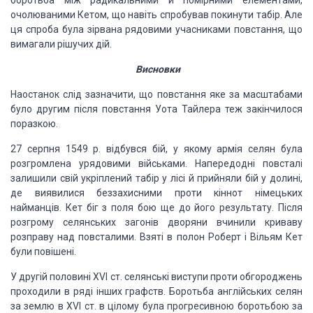
боротьба між радикальними й помірними елементами,
очолюваними Кетом, що навіть спробував покинути табір. Але
ця спроба була зірвана рядовими учасниками повстання, що
вимагали рішучих дій.
Висновки
Наостанок слід зазначити, що повстання яке за масштабами
було другим після повстання Уота Тайлера теж закінчилося
поразкою.
27 серпня 1549 р. відбувся бій, у якому армія селян була
розгромлена урядовими військами. Напередодні повсталі
залишили свій укріплений табір у лісі й прийняли бій у долині,
де виявилися беззахисними проти кіннот німецьких
найманців. Кет біг з поля бою ще до його результату. Після
розгрому селянських загонів дворяни вчинили криваву
розправу над повсталими. Взяті в полон Роберт і Вільям Кет
були повішені.
У другій половині XVI ст. селянські виступи проти обгороджень
проходили в ряді інших графств. Боротьба англійських селян
за землю в XVI ст. в цілому була прогресивною боротьбою за