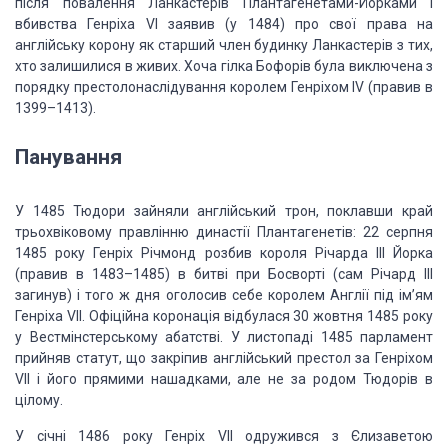
після повалення Ланкастерів Плантагенетами-Йорками і
вбивства Генріха VI заявив (у 1484) про свої права на
англійську корону як старший член будинку Ланкастерів з тих,
хто залишилися в живих. Хоча гілка Бофорів була виключена з
порядку престолонаслідування королем Генріхом IV (правив в
1399–1413).
Панування
У 1485 Тюдори зайняли англійський трон, поклавши край
трьохвіковому правлінню династії Плантагенетів: 22 серпня
1485 року Генріх Річмонд розбив короля Річарда III Йорка
(правив в 1483–1485) в битві при Босворті (сам Річард III
загинув) і того ж дня оголосив себе королем Англії під ім’ям
Генріха VII. Офіційна коронація відбулася 30 жовтня 1485 року
у Вестмінстерському абатстві. У листопаді 1485 парламент
прийняв статут, що закріпив англійський престол за Генріхом
VII і його прямими нашадками, але не за родом Тюдорів в
цілому.
У січні 1486 року Генріх VII одружився з Єлизаветою