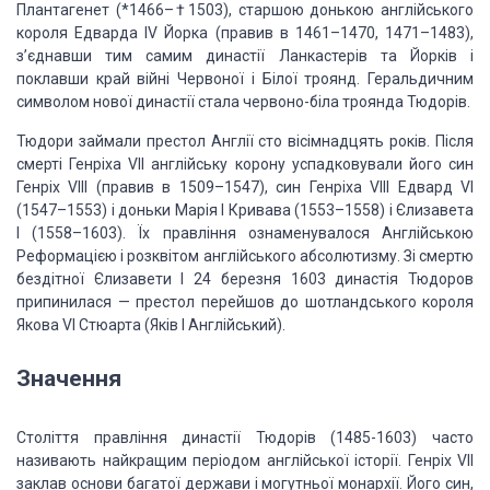
Плантагенет (*1466–†1503), старшою донькою англійського
короля Едварда IV Йорка (правив в 1461–1470, 1471–1483),
з’єднавши тим самим династії Ланкастерів та Йорків і
поклавши край війні Червоної і Білої троянд. Геральдичним
символом нової династії стала червоно-біла троянда Тюдорів.
Тюдори займали престол Англії сто вісімнадцять років. Після
смерті Генріха VII англійську корону успадковували його син
Генріх VIII (правив в 1509–1547), син Генріха VIII Едвард VI
(1547–1553) і доньки Марія I Кривава (1553–1558) і Єлизавета
I (1558–1603). Їх правління ознаменувалося Англійською
Реформацією і розквітом англійського абсолютизму. Зі смертю
бездітної Єлизавети I 24 березня 1603 династія Тюдоров
припинилася — престол перейшов до шотландського короля
Якова VI Стюарта (Яків I Англійський).
Значення
Століття правління династії Тюдорів (1485-1603) часто
називають найкращим періодом англійської історії. Генріх VII
заклав основи багатої держави і могутньої монархії. Його син,