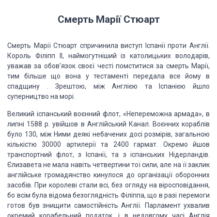
Смерть Марії Стюарт
Смерть Марії Стюарт спричинила виступ Іспанії проти Англії.
Король Філіпп II, наймогутніший із католицьких володарів,
уважав за обов’язок своєї честі помститися за смерть Марії,
тим більше що вона у тестаменті передала все йому в
спадщину . Зрештою, між Англією та Іспанією йшло
суперництво на морі.
Великий іспанський воєнний флот, «Непереможна армада», в
липні 1588 р. увійшов в Англійський Канал. Воєнних кораблів
було 130, між Ними деякі небачених досі розмірів, загальною
кількістю 30000 артилерії та 2400 гармат. Окремо йшов
транспортний флот, з Іспанії, та з іспанських Нідерландів.
Єлизавета не мала навіть четвертини тої сили, але на її заклик
англійське громадянство кинулося до організації оборонних
засобів. При королеві стали всі, без огляду на віросповідання,
бо всім була відома безоглядність Філіппа, що в разі перемоги
готов був знищити самостійність Англії. Парламент ухвалив
окремий корабельний податок, і в недовгому часі Англія