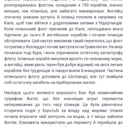
розпоряджалась флотом, складеним з 190 кораблів, значно
менших, ніж іспанські, але набагато маневреніше. Англійці
спочатку уникали зустрічі, й іспанці поплили в напрямку на
Кале, щоб там зійтися з додатковими силами з Нідерландів.
Коли іспанський флот причалив до Кале, несподівано вночі
підплили до нього 8 англійських кораблів і почали іспанців
обстрілювати. Цей наступ викликав такий переполох, що флот
потрапив у безладдя і почав виступати на Гравелінген. На морі
почалася тоді буря, і вона спричинила остаточну катастрофу
флоту. Іспанські кораблі кинулися врозтіч по незнаному морю,
а англійці, яким увесь терен був добре відомий, на своїх легких
кораблях без труднощів їх наздоганяли й знищували. Частина
іспанського флоту допливла до Шотландії, але тут знайшла
собі остаточну загибель на прибережних скелях.
Наслідок цього великого морського бою був незвичайним
тріумфом Англії, що без значніших втрат перемогла
непереможних до того часу іспанців. Це була рівночасно
історична подія у боротьбі за владу над морями: Іспанія
почала втрачати свій контроль на водах, а її місце зайняла
Англія. Єлизавета використала цю перемогу й перейшла до