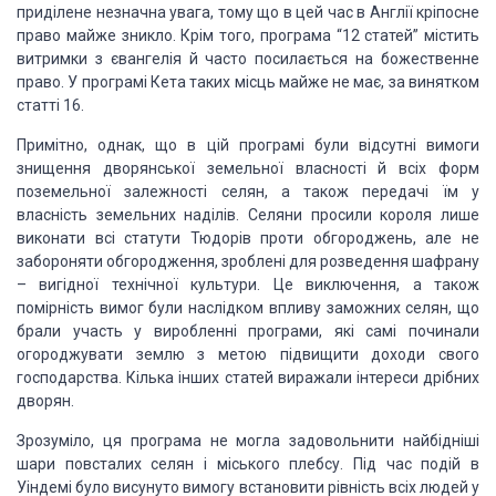
приділене незначна увага, тому що в цей час в Англії кріпосне
право майже зникло. Крім того, програма “12 статей” містить
витримки з євангелія й часто посилається на божественне
право. У програмі Кета таких місць майже не має, за винятком
статті 16.
Примітно, однак, що в цій програмі були відсутні вимоги
знищення дворянської земельної власності й всіх форм
поземельної залежності селян, а також передачі їм у
власність земельних наділів. Селяни просили короля лише
виконати всі статути Тюдорів проти обгороджень, але не
забороняти обгородження, зроблені для розведення шафрану
– вигідної технічної культури. Це виключення, а також
помірність вимог були наслідком впливу заможних селян, що
брали участь у виробленні програми, які самі починали
огороджувати землю з метою підвищити доходи свого
господарства. Кілька інших статей виражали інтереси дрібних
дворян.
Зрозуміло, ця програма не могла задовольнити найбідніші
шари повсталих селян і міського плебсу. Під час подій в
Уіндемі було висунуто вимогу встановити рівність всіх людей у