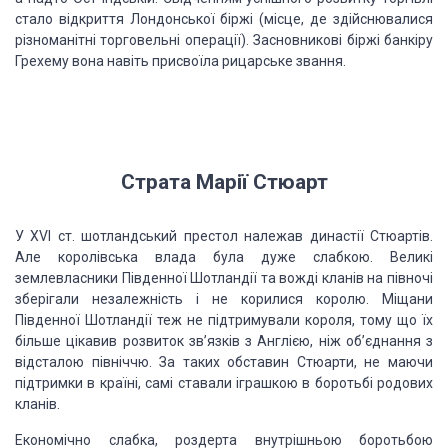
стало відкриття Лондонської біржі (місце, де здійснювалися
різноманітні торговельні операції). Засновникові біржі банкіру
Грехему вона навіть присвоїла рицарське звання.
Страта Марії Стюарт
У XVI ст. шотландський престол належав династії Стюартів.
Але королівська влада була дуже слабкою. Великі
землевласники Південної Шотландії та вожді кланів на півночі
зберігали незалежність і не корилися королю. Міщани
Південної Шотландії теж не підтримували короля, тому що їх
більше цікавив розвиток зв’язків з Англією, ніж об’єднання з
відсталою північчю. За таких обставин Стюарти, не маючи
підтримки в країні, самі ставали іграшкою в боротьбі родових
кланів.
Економічно слабка, роздерта внутрішньою боротьбою