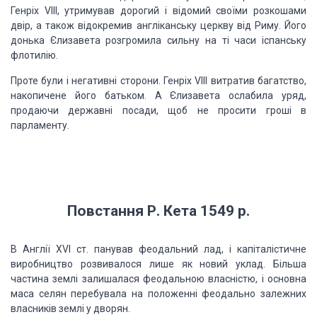
Генріх VIII, утримував дорогий і відомий своїми розкошами
двір, а також відокремив англіканську церкву від Риму. Його
донька Єлизавета розгромила сильну на ті часи іспанську
флотилію.
Проте були і негативні сторони. Генріх VIII витратив багатство,
накопичене його батьком. А Єлизавета ослабила уряд,
продаючи державні посади, щоб не просити гроші в
парламенту.
Повстання Р. Кета 1549 р.
В
Англії XVI ст. панував феодальний лад, і капіталістичне
виробництво розвивалося лише як новий уклад. Більша
частина землі залишалася феодальною власністю, і основна
маса селян перебувала на положенні феодально залежних
власників землі у дворян.