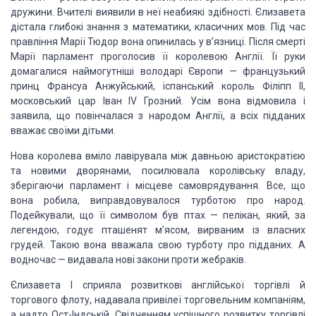
дружини.
Вчителі виявили в неї неабиякі здібності. Єлизавета
дістала глибокі знання з математики, класичних мов. Під час
правління Марії Тюдор вона опинилась у в’язниці. Після смерті
Марії парламент проголосив її королевою Англії. Її руки
домагалися наймогутніші володарі Європи — французький
принц Франсуа Анжуйський, іспанський король Філіпп
II
,
московський цар Іван
IV
Грозний. Усім вона відмовила і
заявила, що повінчалася з народом Англії, а всіх підданих
вважає своїми дітьми.
Нова королева вміло лавірувала між давньою аристократією
та новими дворянами, посилювала королівську владу,
зберігаючи парламент і місцеве самоврядування. Все, що
вона робила, виправдовувалося турботою про народ.
Подейкували, що її символом був птах — пелікан, який, за
легендою, годує пташенят м’ясом, вирваним із власних
грудей. Такою вона вважала свою турботу про підданих. А
водночас — видавала нові закони проти жебраків.
Єлизавета
I
сприяла розвиткові англійської торгівлі й
торгового флоту, надавала привілеї торговельним компаніям,
а надто Ост-Індській. Свідченням успішного розвитку торгівлі