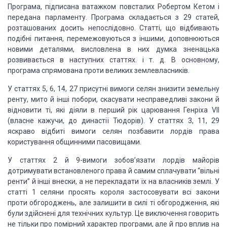
Програма, підписана ватажком повсталих Робертом Кетом і
передана парламенту. Програма складається з 29 статей,
розташованих досить непослідовно. Статті, що відбивають
подібні питання, перемежовуються з іншими, доповнюються
новими деталями, висловлена в них думка зненацька
розвивається в наступних статтях. і т. д. В основному,
програма спрямована проти великих землевласників.
У статтях 5, 6, 14, 27 присутні вимоги селян знизити земельну
ренту, мито й інші побори, скасувати несправедливі закони й
відновити ті, які діяли в перший рік царювання Генріха VII
(власне кажучи, до династії Тюдорів). У статтях 3, 11, 29
яскраво відбиті вимоги селян позбавити лордів права
користування общинними пасовищами.
У статтях 2 й 9-вимоги зобов’язати лордів майорів
дотримувати встановленого права й самим сплачувати “вільні
ренти” й інші внески, а не перекладати їх на власників землі. У
статті 1 селяни просять короля застосовувати всі закони
проти обгороджень, але залишити в силі ті обгородження, які
були здійснені для технічних культур. Це виключення говорить
не тільки про помірний характер програми, але й про вплив на