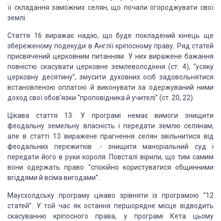
її складання заможних селян, що почали огороджувати свої
землі.
Стаття 16 виражає надію, що буде покладений кінець ще
збереженому подекуди в Англії кріпосному праву. Ряд статей
присвячений церковним питанням. У них виражене бажання
повністю скасувати церковне землеволодіння (ст. 4), “усяку
церковну десятину”, змусити духовних осіб задовольнятися
встановленою оплатою й виконувати за одержуваний ними
доход свої обов’язки “проповідника й учителі” (ст. 20, 22).
Цікава стаття 13. У програмі немає вимоги знищити
феодальну земельну власність і передати землю селянам,
але в статті 13 виражене прагнення селян звільнитися від
феодальних пережитків .- знищити маноріальний суд і
передати його в руки короля. Повсталі вірили, що тим самим
вони одержать право “спокійно користуватися общинними
вгіддями й всіма вигодами”.
Маусхолдську програму цікаво зрівняти із програмою “12
статей”. У той час як остання першорядне місце відводить
скасуванню кріпосного права, у програмі Кета цьому