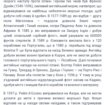
скорого наступу проти Іспанії. Героєм тих часів був Френсіс
Дрейк (1540-1596), сміливий англійський моряк, напівпірат, що
відважувався на найбільш небезпечні морські походи, щоб
добути собі славу й здобич. В 1577-1589 pp. він відбув — другу
після Магеллана — подорож довкола Землі через
Атлантичний і Тихий океани, попри Південну Азію та довкола
Африки. В 1585 р. він виправився на Західну Індію і добув
цілий. іспанський «срібний флот», який рахували на 600000
фунтів стерлінгів. В 1589 р. Єлизавета вислала його з 120
кораблями на Португалію, що в 1580 р. перейшла під владу
Філіппа П: це була відплата за наїзд Великої армади. Англійці
добули великі воєнні припаси в Коруні, але не змогли добути
головного португальського порту — Ліссабона. Далі почалися
англійські напади на колонії Іспанії. Волтер Рейлі виправився
на Гуану, Трінідад й Оріноко, Дрецк і Гоукінс — на Порто-Ріко і
Панаму. Вони оба полягли там у боях у 1596 р. У тому ж році
з’єднаний англійсько-нідерландський флот наїхав на Кадикс,
здобув місто і знищив багато кораблів та воєнного матеріалу.
В 1597 р. Рейлі й Ессекс виправилися на Азори, але не могли
доїхати до мети з причини великої морської бурі. Філшп
відповів на ці наїзди своїми наїздами, а також підтримував