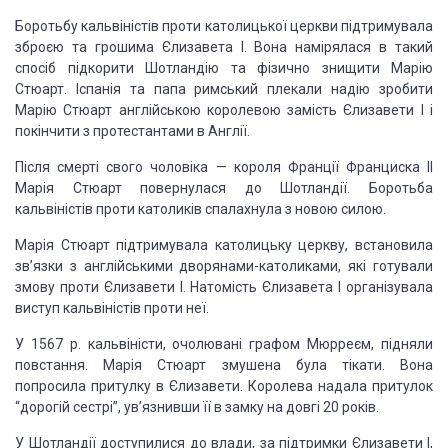
Боротьбу кальвіністів проти католицької церкви підтримувала
зброєю та грошима Єлизавета I. Вона намірялася в такий
спосіб підкорити Шотландію та фізично знищити Марію
Стюарт. Іспанія та папа римський плекали надію зробити
Марію Стюарт англійською королевою замість Єлизавети І і
покінчити з протестантами в Англії.
Після смерті свого чоловіка — короля Франції Франциска II
Марія Стюарт повернулася до Шотландії. Боротьба
кальвіністів проти католиків спалахнула з новою силою.
Марія Стюарт підтримувала католицьку церкву, встановила
зв’язки з англійськими дворянами-католиками, які готували
змову проти Єлизавети I. Натомість Єлизавета I організувала
виступ кальвіністів проти неї.
У 1567 р. кальвіністи, очолювані графом Мюрреєм, підняли
повстання. Марія Стюарт змушена була тікати. Вона
попросила притулку в Єлизавети. Королева надала притулок
“дорогій сестрі”, ув’язнивши її в замку на довгі 20 років.
У Шотландії доступилися до влади, за підтримки Єлизавети I,