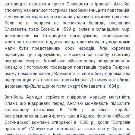
католицькі повстання проти Єлизавети в Ірландії. Англійці
спочатку намагалися гострими засобами знищити повстанців:
з нечуваною жорстокістю карали учасників, нищили цілі села.
Коли ж ці репресії не заспокоїли Ірландії, висланник
Єлизавети, граф Ессекс, в 1599 р. склав з ірландцями мир,
дозволяючи їм католицьке богослужіння; сконфісковані
маєтності наказано віддати назад власникам, а урядовцями
мали бути представники обох народів. Але королева
відкинула це порозуміння, а Ессекса за спробу спротиву
покарала смертю. Англійське військо знову виправилося на
Ірландію і погромило проводиря повстанців графа Тайрона,
якому помагали іспанці Єлизавета зі свого боку підпомагала
нідерландців у їх повстанні проти Іспанії. До миру між обидві
держави прийшли щойно після смерті Єлизавети в 1604 р.
Загибель Армади серйозно підірвала морську могутність
Іспанії, що відкривало перед Англією можливість підсилити
колоніальну експансію. В 1596 р. англійські кораблі
розгромили іспанський флот у гавані Кадиса. Флот англійської
Ост-Індської компанії, створеної в 1600 р., досяг “Островів
пряностей” (Молуккские острова), а також порту Сурат на