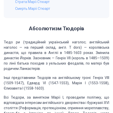
Страта Марії Стюарт
Смерть Марії Стюарт
Абсолютизм Тюдорів
Тюдо ри (традиційний український наголос; англійський
наголос — на перший склад, англ. T dors) — королівська
династія, що правила в Англії в 1485-1603 роках. Змінила
династію Йорків. Засновник — Генріх VII (король в 1485—1509)
по лінії батька походив з уельських феодалів, по матері був
родичем Ланкастерів.
Інші представники Тюдорів на англійському троні: Генріх VIII
(1509-1547), Едвард VI (1547-1553), Марія I (1553-1558),
Єлизавета I (1558-1603).
Всі Тюдори, за винятком Марії I, проводили політику, що
відповідала інтересам англійського дворянства і буржуазії XVI
століття (Реформація, протекціонізм, сприяння мореплавству,