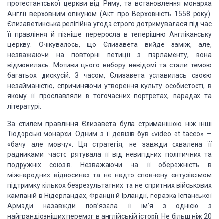
протестантської церкви від Риму, та встановлення монарха
Англії верховним опікуном (Акт про Верховність 1558 року).
Єлизаветинська релігійна угода строго дотримувалася під час
її правління й пізніше переросла в теперішню Англіканську
церкву. Очікувалось, що Єлизавета вийде заміж, але,
незважаючи на повторні петиції з парламенту, вона
відмовилась. Мотиви цього вибору невідомі та стали темою
багатьох дискусій. З часом, Єлизавета уславилась своєю
незайманістю, спричиняючи утворення культу особистості, в
якому її прославляли в тогочасних портретах, парадах та
літературі.
За стилем правління Єлизавета була стриманішою ніж інші
Тюдорські монархи. Одним з її девізів був «video et taceo» —
«бачу але мовчу». Ця стратегія, не завжди схвалена її
радниками, часто рятувала її від невигідних політичних та
подружніх союзів. Незважаючи на її обережність в
міжнародних відносинах та не надто сповнену ентузіазмом
підтримку кількох безрезультатних та не спритних військових
кампаній в Нідерландах, Франції й Ірландії, поразка Іспанської
Армади назавжди пов’язала її ім’я з однією з
найграндіозніших перемог в англійській історії. Не більш ніж 20