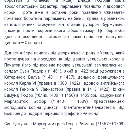
боротьба з Іспанією та інше). Влада Тюдорів мала
абсолютистський характер, парламент повністю підкорявся
короні. Проте вже в останні роки правління Єлизавети
почалася боротьба парламенту на більші права, з розвитком
капіталістичних стосунків він ставав рупором буржуазної
опозиції проти королівського абсолютизму. Ця боротьба
досягла особливої гостроти за часів правління наступної
династії — Стюартів.
Династія бере початок від дворянського роду з Уельсу, який
претендував на походження від давніх уельських королів.
Початок його піднесенню поклав уельський землевласник і
солдат Оуен Тюдор (†1461), який в 1422 році одружився з
Катериною Валуа (*1401–†1437), донькою французького
короля Карла VI (правив в 1380–1422) і вдовою англійського
короля Генріха V Ланкастера (правив в 1413–1422). Їх син
Едмунд Тюдор (*близ. 1430–†1456) в 1455 році одружився з
Маргаритою Бофор (*1443–†1509), представницею
молодшого коліна династії Плантагенетів-Ланкастерів. Від
Бофорів до Тюдорів перейшло графство Річмонд.
Син Едмунда і Маргарити граф Генріх Річмонд (*1457–†1509)