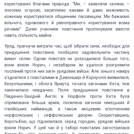
користуванні благами природи. “Ми, – заявляли селяни, –
знесемо огорожі, засиплемо канави й дамо можливість
кожному користуватися общинним пасовищем. Ми бажаємо
вільного, однакового й рівноправного користування всіма
речами”. Деякі учасники повстання пропонували ввести
навіть спільність майна.
Уряд, прагнучи виграти час, щоб зібрати сили, необхідні для
придушення повстання, пообіцяло задовольнити частину
вимог селян. Однак повсталі не розходилися. Більше того,
вони взяли Норич, і незабаром їм удалося розгромити
посланий проти них загін урядових військ. Але їхнього наміру
з’єднатися з повсталими в Девонширі й Корнуоллі виявилися,
безуспішними, і облога Ярмута, почата загонами Кета, теж
закінчилася невдачею. Після придушення повстання в
Південно-Західній Англії в Норфолк проти Кета була
спрямована більша армія, посилена загоном німецьких й
італійських найманців, а також місцевим ополченням
норфолкських і сеффолкських дворян. Скориставшись
боротьбою, що підсилилася, серед городян, урядові війська
взяли Норич. У цей час й у таборі повсталих загострилася