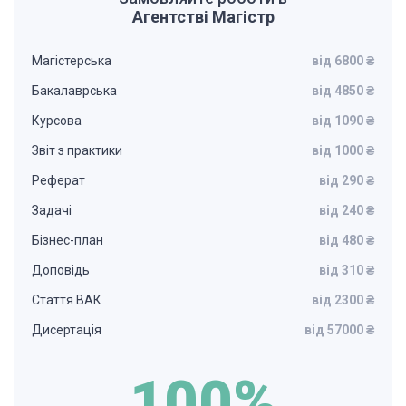
Агентстві Магістр
Магістерська
від 6800 ₴
Бакалаврська
від 4850 ₴
Курсова
від 1090 ₴
Звіт з практики
від 1000 ₴
Реферат
від 290 ₴
Задачі
від 240 ₴
Бізнес-план
від 480 ₴
Доповідь
від 310 ₴
Стаття ВАК
від 2300 ₴
Дисертація
від 57000 ₴
100%