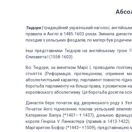
Абсо
Тюдори
(традиційний український наголос; англійськи
правила в Англії в 1485-1603 роках. Змінила династ
походив з уельських феодалів, по матері був родичем
Інші представники Тюдорів на англійському троні: Г
Єлизавета I (1558-1603).
Всі Тюдори, за винятком Марії I, проводили політик
століття (Реформація, протекціонізм, сприяння 
абсолютистський характер, парламент повністю підко
боротьба парламенту на більші права, з розвитком ка
королівського абсолютизму. Ця боротьба досягла особл
Династія бере початок від дворянського роду з Уел
Початок його піднесенню поклав уельський землевл
Катериною Валуа (*1401–†1437), донькою французь
короля Генріха V Ланкастера (правив в 1413-1422).
Маргаритою Бофор (*1443–†1509), представницею мол