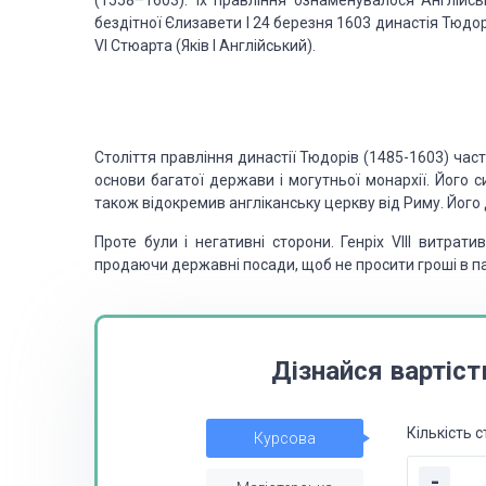
(1558–1603). Їх правління ознаменувалося Англійс
бездітної Єлизавети I 24 березня 1603 династія Тюд
VI Стюарта (Яків I Англійський).
Століття правління династії Тюдорів (1485-1603) част
основи багатої держави і могутньої монархії. Його си
також відокремив англіканську церкву від Риму. Його
Проте були і негативні сторони. Генріх VIII витрат
продаючи державні посади, щоб не просити гроші в п
Дізнайся вартіст
Кількість с
Курсова
-