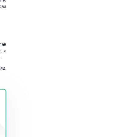
ртю
ова
клав
р, а
.
яд,