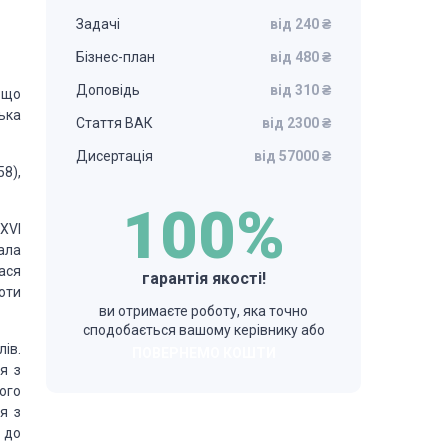
Задачі
від 240 ₴
Бізнес-план
від 480 ₴
Доповідь
від 310 ₴
, що
ька
Стаття ВАК
від 2300 ₴
Дисертація
від 57000 ₴
8),
100%
XVI
ала
ася
гарантія якості!
роти
ви отримаєте роботу, яка точно
сподобається вашому керівнику або
ів.
ПОВЕРНЕМО КОШТИ
я з
ого
я з
 до