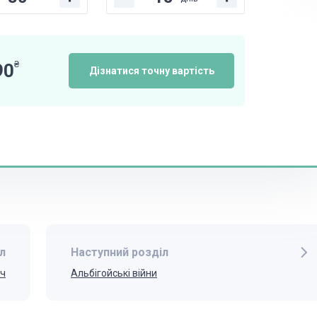
₴
90
Дізнатися точну вартість
л
Наступний розділ
іч
Альбігойські війни