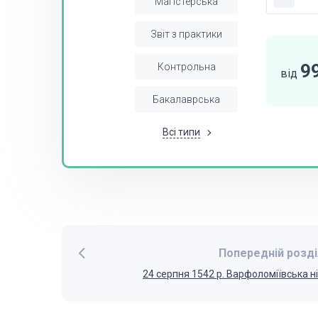
Магістерська
Звіт з практики
9
Контрольна
від
Бакалаврська
Всі типи
Попередній розді
24 серпня 1542 р. Варфоломіївська н