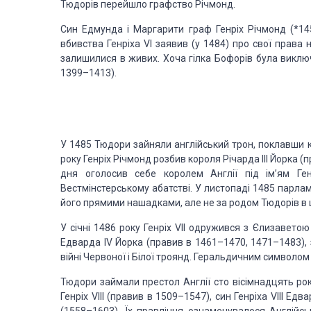
Тюдорів перейшло графство Річмонд.
Син Едмунда і Маргарити граф Генріх Річмонд (*1
вбивства Генріха VI заявив (у 1484) про свої права 
залишилися в живих. Хоча гілка Бофорів була виклю
1399–1413).
У 1485 Тюдори зайняли англійський трон, поклавши к
року Генріх Річмонд розбив короля Річарда III Йорка (пр
дня оголосив себе королем Англії під ім’ям Ген
Вестмінстерському абатстві. У листопаді 1485 парламе
його прямими нашадками, але не за родом Тюдорів в 
У січні 1486 року Генріх VII одружився з Єлизавет
Едварда IV Йорка (правив в 1461–1470, 1471–1483), 
війні Червоної і Білої троянд. Геральдичним символом
Тюдори займали престол Англії сто вісімнадцять рокі
Генріх VIII (правив в 1509–1547), син Генріха VIII Ед