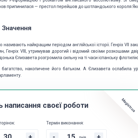
ькою Реформацією і розквітом англійського абсолютизму. Зі сме
оров припинилася — престол перейшов до шотландського короля Як
Значення
о називають найкращим періодом англійської історії. Генріх VII за
н, Генріх VIII, утримував дорогий і відомий своїми розкошами дві
 донька Єлизавета розгромила сильну на ті часи іспанську флотилію
ив багатство, накопичене його батьком. А Єлизавета ослабила ур
арламенту.
Magistr.ua
ь написання своєї роботи
торінок:
Термін виконання:
+
-
+
днів