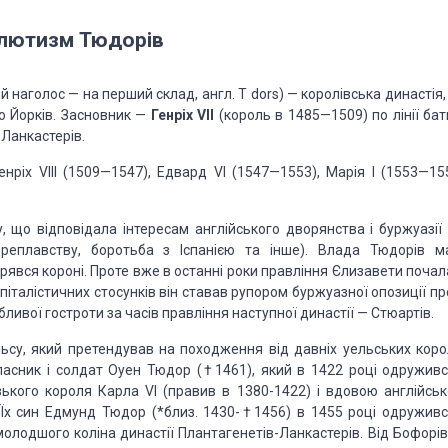
лютизм Тюдорів
й наголос — на перший склад, англ. T dors) — королівська династія
ію Йорків. Засновник —
Генріх VII
(король в 1485—1509) по лінії бат
 Ланкастерів.
енріх VIII (1509—1547), Едвард VI (1547—1553), Марія I (1553—155
у, що відповідала інтересам англійського дворянства і буржуазії 
мореплавству, боротьба з Іспанією та інше). Влада Тюдорів м
рявся короні. Проте вже в останні роки правління Єлизавети почал
піталістичних стосунків він ставав рупором буржуазної опозиції п
ивої гостроти за часів правління наступної династії — Стюартів.
ьсу, який претендував на походження від давніх уельських корол
асник і солдат Оуен Тюдор (†1461), який в 1422 році одруживс
кого короля Карла VI (правив в 1380-1422) і вдовою англійськ
 Їх син Едмунд Тюдор (*близ. 1430-†1456) в 1455 році одруживс
одшого коліна династії Плантагенетів-Ланкастерів. Від Бофорів