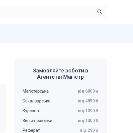
Замовляйте роботи в
Агентстві Магістр
Магістерська
від 6800 ₴
Бакалаврська
від 4850 ₴
Курсова
від 1090 ₴
Звіт з практики
від 1000 ₴
Реферат
від 290 ₴