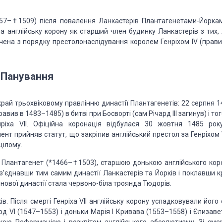
457–†1509) після повалення Ланкастерів Плантагенетами-Йоркам
на англійську корону як старший член будинку Ланкастерів з тих, 
чена з порядку престолонаслідування королем Генріхом IV (прави
Панування
рай трьохвіковому правлінню династії Плантагенетів: 22 серпня 1
авив в 1483–1485) в битві при Босворті (сам Річард III загинув) і то
ріха VII. Офіційна коронація відбулася 30 жовтня 1485 рок
нт прийняв статут, що закріпив англійський престол за Генріхом V
цілому.
ою Плантагенет (*1466–†1503), старшою донькою англійського кор
з’єднавши тим самим династії Ланкастерів та Йорків і поклавши к
 нової династії стала червоно-біла троянда Тюдорів.
в. Після смерті Генріха VII англійську корону успадковували його
вард VI (1547–1553) і доньки Марія I Кривава (1553–1558) і Єлизаве