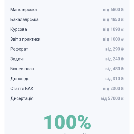
Магістерська
від 6800 ₴
Бакалаврська
від 4850 ₴
Курсова
від 1090 ₴
Звіт з практики
від 1000 ₴
Реферат
від 290 ₴
Задачі
від 240 ₴
Бізнес-план
від 480 ₴
Доповідь
від 310 ₴
Стаття ВАК
від 2300 ₴
Дисертація
від 57000 ₴
100%