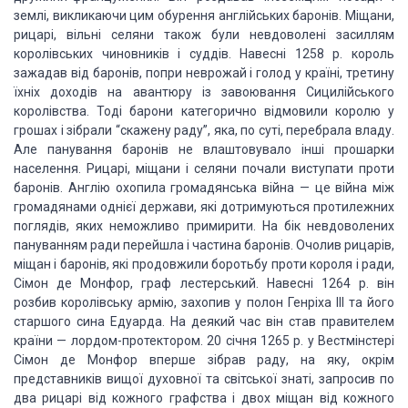
землі, викликаючи цим обурення англійських баронів. Міщани,
рицарі, вільні селяни також були невдоволені засиллям
королівських чиновників і суддів. Навесні 1258 р. король
зажадав від баронів, попри неврожай і голод у країні, третину
їхніх доходів на авантюру із завоювання Сицилійського
королівства. Тоді барони категорично відмовили королю у
грошах і зібрали “скажену раду”, яка, по суті, перебрала владу.
Але панування баронів не влаштовувало інші прошарки
населення. Рицарі, міщани і селяни почали виступати проти
баронів. Англію охопила громадянська війна — це війна між
громадянами однієї держави, які дотримуються протилежних
поглядів, яких неможливо примирити. На бік невдоволених
пануванням ради перейшла і частина баронів. Очолив рицарів,
міщан і баронів, які продовжили боротьбу проти короля і ради,
Сімон де Монфор, граф лестерський. Навесні 1264 р. він
розбив королівську армію, захопив у полон Генріха ІІІ та його
старшого сина Едуарда. На деякий час він став правителем
країни — лордом-протектором. 20 січня 1265 р. у Вестмінстері
Сімон де Монфор вперше зібрав раду, на яку, окрім
представників вищої духовної та світської знаті, запросив по
два рицарі від кожного графства і двох міщан від кожного