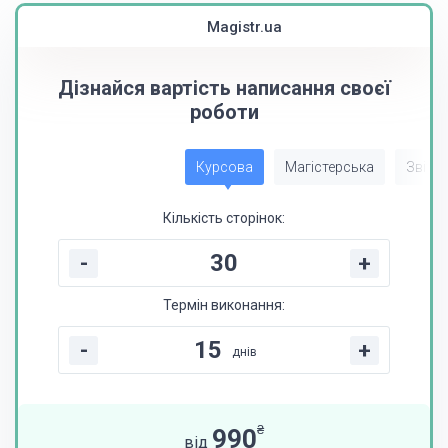
Magistr.ua
Дізнайся вартість написання своєї
роботи
Курсова
Магістерська
Звіт з
Кількість сторінок:
-
+
Термін виконання:
-
+
днів
₴
990
від