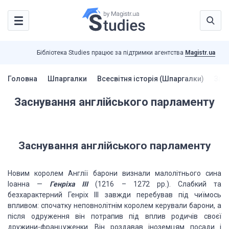
Бібліотека Studies працює за підтримки агентства
Magistr.ua
Головна
Шпаргалки
Всесвітня історія (Шпаргалки)
Зас
Заснування англійського парламенту
Заснування англійського парламенту
Новим королем Англії барони визнали малолітнього сина
Іоанна —
Генріха ІІІ
(1216 – 1272 рр.). Слабкий та
безхарактерний Генріх ІІІ завжди перебував під чиїмось
впливом: спочатку неповнолітнім королем керували барони, а
після одруження він потрапив під вплив родичів своєї
дружини-француженки. Він роздавав іноземцям посади і