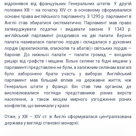
відрізнявся від французьких Генеральних штатів. У другій
половині XIII – на початку XIV ст. в основному сформувалися
основні права англійського парламенту. З 1295 р. парламент в
Англії став збиратися систематично. Парламент мав право
затверджувати податки і видавати закони. У 1343 р.
англійський парламент розділився на дві палати. Верхня
палата називалася палатою лордів і складалася з духовних
лордів (архієпископів, єпископів та абатів) і світських лордів —
баронів. До нижньої палати — палати громад — входили
рицарі від графств і міщани. Вільні селяни та бідні міщани у
парламенті представлені не були, а залежним селянам взагалі
було заборонено брати участь у виборах. Англійський
парламент мав більший вплив на державне життя, ніж
Генеральні штати у Франції. Він став тим органом, де
висловлювалися погляди представників різних верств
населення, а також місцем мирного узгодження різних
конфліктів, що виникали у країні.
Отже, у XIII – XIV ст. в Англії сформувалася централізована
держава у вигляді станової монархії.