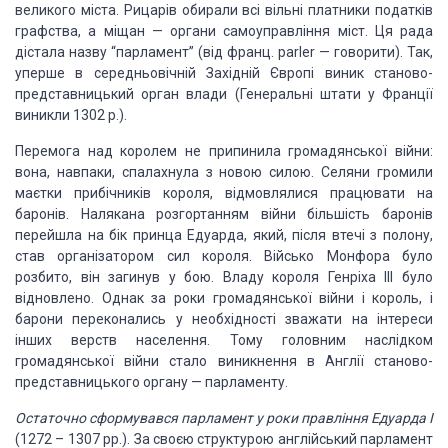
великого міста. Рицарів обирали всі вільні платники податків
графства, а міщан — органи самоуправління міст. Ця рада
дістала назву “парламент” (від франц. parler — говорити). Так,
уперше в середньовічній Західній Європі виник станово-
представницький орган влади (Генеральні штати у Франції
виникли 1302 р.).
Перемога над королем не припинила громадянської війни:
вона, навпаки, спалахнула з новою силою. Селяни громили
маєтки прибічників короля, відмовлялися працювати на
баронів. Налякана розгортанням війни більшість баронів
перейшла на бік принца Едуарда, який, після втечі з полону,
став організатором сил короля. Військо Монфора було
розбито, він загинув у бою. Владу короля Генріха ІІІ було
відновлено. Однак за роки громадянської війни і король, і
барони переконались у необхідності зважати на інтереси
інших верств населення. Тому головним наслідком
громадянської війни стало виникнення в Англії станово-
представницького органу — парламенту.
Остаточно сформувався парламент у роки правління Едуарда І
(1272 – 1307 рр.). За своєю структурою англійський парламент