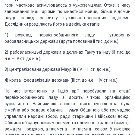
гори, частково асимілювалось з чужоземцями. Отже, з часу
завоювання Індії аріями починається новий, більш відомий
науці період розвитку суспільно-політичних відносин.
Дослідники розділяють його на декілька етапів:
1)
розклад первіснообщинного ладу і утворення
рабовласницької держави (друга половина II тис. до н.е.);
2)
рабовласницькі держави в долинах Гангу та Інду (II тис. до
н.е. – ІV ст. до н.е.);
3)
централізована держава Маур’їв (IV – III ст. до н.е.);
4)
криза і феодалізація держави (III ст. до н.е. – ІV ст. н.е.).
На час вторгнення в Індію арії перебували на стадії
первіснообщинного ладу з досить чіткою організацією
суспільства. Найнижчою ланкою цього суспільства була
сімейна або родова община —
гана
. Общиною або громадою
управляли народні збори, ради старійшин і військові вожді.
Общини об’єднувались у племена з племінною радою (саміті) і
вождем – раджою, а племена — у племінні союзи. У них вже