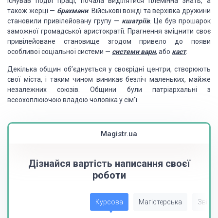
існував поділ праці, почала виділятися племінна знать, а
також жерці —
брахмани
. Військові вожді та верхівка дружини
становили привілейовану групу —
кшатріїв
. Це був прошарок
заможної громадської аристократії. Прагнення зміцнити своє
привілейоване становище згодом привело до появи
особливої соціальної системи —
системи варн
, або
каст
.
Декілька общин об’єднується у своєрідні центри, створюють
свої міста, і таким чином виникає безліч маленьких, майже
незалежних союзів. Общини були патріархальні з
всеохоплюючою владою чоловіка у сім’ї.
Magistr.ua
Дізнайся вартість написання своєї
роботи
Курсова
Магістерська
Звіт з