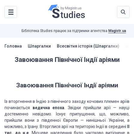
Бібліотека Studies працює за підтримки агентства
Magistr.ua
Головна
Шпаргалки
Всесвітня історія (Шпаргалки)
Заво
Завоювання Північної Індії аріями
Завоювання Північної Індії аріями
Із вторгнення в Індію з північного заходу кочових племен аріїв
починається
ведична епоха
. Звідки прийшли арії — науці
достеменно невідомо. Існує припущення, що, можливо,
прийшли вони з південної Європи — нинішньої України, а
можливо, з Ірану. Вторглися арії на територію Індії в середині
II
тис. до н.е
. Місцеве населення було частково витіснене в