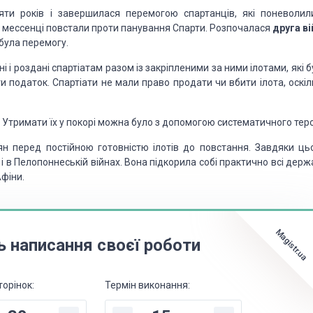
и років і завершила­ся перемогою спартанців, які поневолили
і мессенці повстали проти панування Спарти. Розпочалася
друга ві
обула перемогу.
і і роздані спартіатам разом із закріпленими за ними ілотами, які 
и податок. Спартіати не мали право про­дати чи вбити ілота, оскі
в. Утримати їх у покорі можна було з допомогою систематичного тер
ян перед постійною готовністю ілотів до повстання. Завдяки ць
і в Пелопоннеській війнах. Вона підкорила собі практично всі дер
фіни.
Magistr.ua
ь написання своєї роботи
торінок:
Термін виконання: