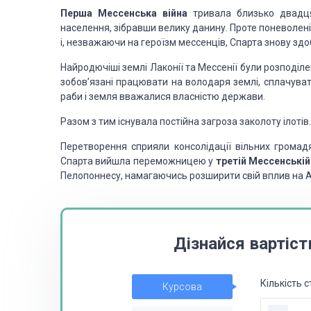
Перша Мессенська війна
тривала близько двадцят
населення, зібравши велику данину. Проте поневолен
і, незважаючи на героїзм мессенців, Спарта знову зд
Найродючіші землі Лаконії та Мессенії були розподілен
зобов’язані працю­вати на володаря землі, сплачуват
раби і земля вважалися власністю держави.
Разом з тим існувала постійна загроза заколоту ілоті
Перетворення сприяли консолідації вільних громад
Спарта вийшла перемож­ницею у
третій Мессенській
Пелопоннесу, намагаючись розширити свій вплив на А
Дізнайся вартіст
Кількість с
Курсова