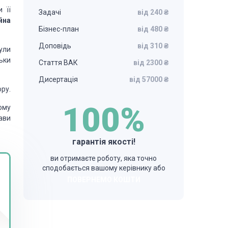
 її
Задачі
від 240 ₴
йна
Бізнес-план
від 480 ₴
Доповідь
від 310 ₴
були
льки
Стаття ВАК
від 2300 ₴
Дисертація
від 57000 ₴
ору.
100%
ому
жави
гарантія якості!
ви отримаєте роботу, яка точно
сподобається вашому керівнику або
ПОВЕРНЕМО КОШТИ