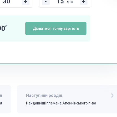
+
-
+
днів
₴
90
Дізнатися точну вартість
л
Наступний розділ
ія
Найдавніші племена Апеннінського п-ва