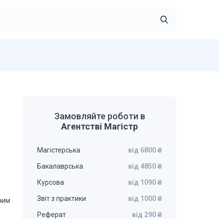
Замовляйте роботи в
Агентстві Магістр
Магістерська
від 6800 ₴
Бакалаврська
від 4850 ₴
Курсова
від 1090 ₴
Звіт з практики
від 1000 ₴
ним
Реферат
від 290 ₴