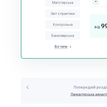
-
Магістерська
Звіт з практики
9
Контрольна
від
Бакалаврська
Всі типи
Попередній розді
Ланкастерська династ