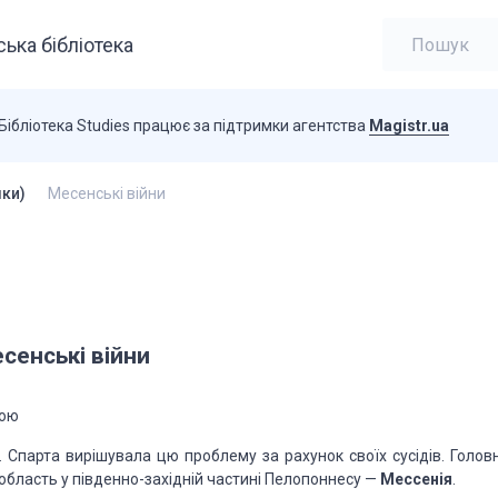
ька бібліотека
Бібліотека Studies працює за підтримки агентства
Magistr.ua
лки)
Месенські війни
сенські війни
тою
Спарта вирішу­вала цю проблему за рахунок своїх сусідів. Голов
а область у південно-західній частині Пелопоннесу —
Мессенія
.