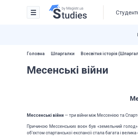
Студентс
Головна
Шпаргалки
Всесвітня історія (Шпарга
Месенські війни
Ме
Мессенські війни
— три війни між Мессенією та Спар
Причиною Мессенських воєн був «земельний голод». 
об’єктом спартан­ської експансії стала багата і велик