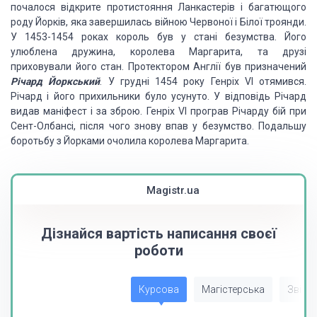
почалося відкрите протистояння Ланкастерів і багатющого
роду Йорків, яка завершилась війною Червоної і Білої троянди.
У 1453-1454 роках король був у стані безумства. Його
улюблена дружина, королева Маргарита, та друзі
приховували його стан. Протектором Англії був призначений
Річард Йоркський
. У грудні 1454 року Генріх VI отямився.
Річард і його прихильники було усунуто. У відповідь Річард
видав маніфест і за зброю. Генріх VI програв Річарду бій при
Сент-Олбансі, після чого знову впав у безумство. Подальшу
боротьбу з Йорками очолила королева Маргарита.
Magistr.ua
Дізнайся вартість написання своєї
роботи
Курсова
Магістерська
Звіт з