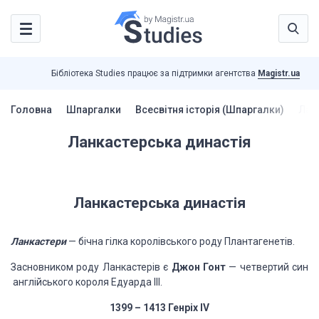
Бібліотека Studies працює за підтримки агентства
Magistr.ua
Головна
Шпаргалки
Всесвітня історія (Шпаргалки)
Лан
Ланкастерська династія
Ланкастерська династія
Ланкастери
— бічна гілка королівського роду Плантагенетів.
Засновником роду Ланкастерів є
Джон Гонт
— четвертий син
англійського короля Едуарда III.
1399 – 1413 Генріх IV