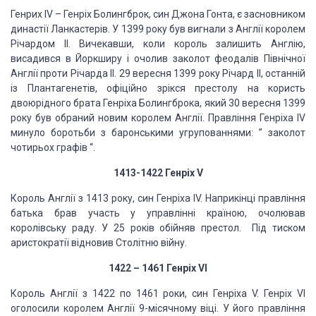
Генрих IV – Генріх Болингброк, син Джона Гонта, є засновником
династії Ланкастерів. У 1399 року був вигнали з Англії королем
Річардом II. Вичекавши, коли король залишить Англію,
висадився в Йоркширу і очолив заколот феодалів Північної
Англії проти Річарда II. 29 вересня 1399 року Річард II, останній
із Плантагенетів, офіційно зрікся престолу на користь
двоюрідного брата Генріха Болингброка, який 30 вересня 1399
року був обраний новим королем Англії. Правління Генріха IV
минуло боротьби з баронськими угрупованнями: ” заколот
чотирьох графів “.
1413-1422 Генріх V
Король Англії з 1413 року, син Генріха IV. Наприкінці правління
батька брав участь у управлінні країною, очолював
королівську раду. У 25 років обійняв престол. Під тиском
аристократії відновив Столітню війну.
1422 – 1461 Генріх VI
Король Англії з 1422 по 1461 роки, син Генріха V. Генріх VI
оголосили королем Англії 9-місячному віці. У його правління