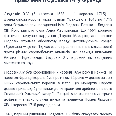
Правління Людовіка 14 у Франції
Людовік XIV
(5 вересня 1638 — 1 вересня 1715) —
французький король, який правив Францією з 1643 по 1715
роки. Отримав при народженні ім’я Людовік. Батько — Людовік
XIII. Його матір’ю була Анна Австрійська. До 1661 країною
фактично керував кардинал Джуліо Мазаріні, але пізніше
Людовік отримав абсолютну владу, дотримуючись кредо:
«Держава — це я». Під час свого правління він вів кілька воєн)
проти різних європейських альянсів, які завжди включали
Англію і Нідерланди. Людовік XIV відомий як заступник
мистецтв та наук.
Людовік XIV був коронований 7 червня 1654 року в Реймсі. На
престолі Франції король був протягом 72 років — довше за всіх
інших європейських королів в історії (із монархів Європи
довше при владі були тільки деякі правителі дрібних князівств
Священної Римської імперії). За цей час він пережив трьох
дофінів — власного сина, внука та правнука. Помер Людовік
XIV 1 вересня 1715 року від рани.
1661, першим рішенням Людовіка XIV було скасувати посаду