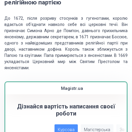
релігійною партією
До 1672, після розриву стосунків з гугенотами, королю
вдається об’єднати навколо себе всі церковні течії. Він
призначає Симона Арно де Помпон, давнього прихильника
янсенізму, державним секретарем, в 1671 призначає Боссюе,
одного з найвідоміших представників релігійної партії при
дворі, наставником дофіна. Король також зближується з
Папою та єзуїтами. Папа примиряється з янсеністами. В 1669
укладається Церковний мир між Святим Престолом та
янсеністами.
Magistr.ua
Дізнайся вартість написання своєї
роботи
Курсова
Магістерська
Звіт з