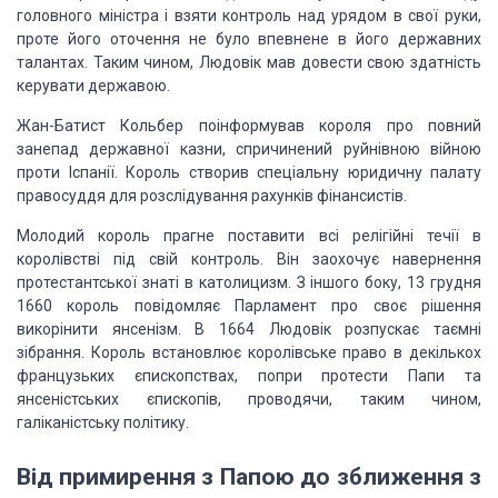
головного міністра і взяти контроль над урядом в свої руки,
проте його оточення не було впевнене в його державних
талантах. Таким чином, Людовік мав довести свою здатність
керувати державою.
Жан-Батист Кольбер поінформував короля про повний
занепад державної казни, спричинений руйнівною війною
проти Іспанії. Король створив спеціальну юридичну палату
правосуддя для розслідування рахунків фінансистів.
Молодий король прагне поставити всі релігійні течії в
королівстві під свій контроль. Він заохочує навернення
протестантської знаті в католицизм. З іншого боку, 13 грудня
1660 король повідомляє Парламент про своє рішення
викорінити янсенізм. В 1664 Людовік розпускає таємні
зібрання. Король встановлює королівське право в декількох
французьких єпископствах, попри протести Папи та
янсеністських єпископів, проводячи, таким чином,
галіканістську політику.
Від примирення з Папою до зближення з