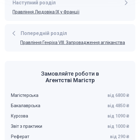
Наступний розділ
Правління Людовіка IX у Франції
Попередній розділ
Правління Генріха VIII. Запровадження агліканства
Замовляйте роботи в
Агентстві Магістр
Магістерська
від 6800 ₴
Бакалаврська
від 4850 ₴
Курсова
від 1090 ₴
Звіт з практики
від 1000 ₴
Реферат
від 290 ₴