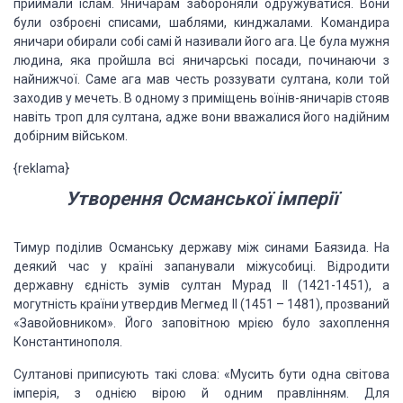
приймали іслам. Яничарам забороняли одружуватися. Вони
були озброєні списами, шаблями, кинджалами. Командира
яничари обирали собі самі й називали його ага. Це була мужня
людина, яка пройшла всі яничарські посади, починаючи з
найнижчої. Саме ага мав честь роззувати султана, коли той
заходив у мечеть. В одному з приміщень воїнів-яничарів стояв
навіть троп для султана, адже вони вважалися його надійним
добірним військом.
{reklama}
Утворення Османської імперії
Тимур поділив Османську державу між синами Баязида. На
деякий час у країні запанували міжусобиці. Відродити
державну єдність зумів султан Мурад II (1421-1451), а
могутність країни утвердив Мегмед II (1451 – 1481), прозваний
«Завойовником». Його заповітною мрією було захоплення
Константинополя.
Султанові приписують такі слова: «Мусить бути одна світова
імперія, з однією вірою й одним правлінням. Для