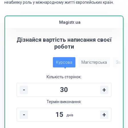
неабияку роль у міжнародному житті європейських країн.
Magistr.ua
Дізнайся вартість написання своєї
роботи
Курсова
Магістерська
Звіт з
Кількість сторінок:
-
+
Термін виконання:
-
+
днів