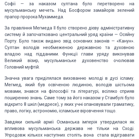
Софії — за наказом султана було перетворено на
мусульманську мечеть. Над Босфором замайорів зелений
прапор пророка Мухаммеда.
За правління Мегмеда ІІ було створено дієву адміністративну
систему й започатковано центральний уряд країни — Осяйну
Порту. Було також видано звід основних законів — «Канун».
Султан володів необмеженою державною та духовною
владою над підданими. Функції глави уряду виконував
Великий візир, мусульманське духовенство очолював
Головний муфтій.
Значна увага приділялася вихованню молоді в дусі ісламу.
Мегмед, який був освіченою людиною, володів шістьома
мовами, знався на філософії та літературі, всіляко сприяв
поширенню знань. Саме тому за його наказом у Стамбулі було
відкрито 8 шкіл (медресе), у яких учні опановували граматику,
право, логіку, астрономію, ісламське віровчення тощо.
Завдяки сильній армії Османська імперія утвердилася як
впливова мусульманська держава не тільки на Сході.
Упродовж кількох наступних століть вона стала відігравати