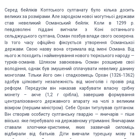
Серед бейліків Коптського султанату було кілька досить
великих за розмірами. Але зародком нової могутньої держави
став невеликий Османський бейлік. Коли в 1299 р.
певдоволені піддані вигнали з Коні останнього
сельджуцького султана, Осман позбув влади свого сюзерена.
Із того часу офіційно фіксується утворення Османської
держави. Свою назву вона отримала
від імені Османа. Від
нього ж походить і найменування нового тюркського народу —
турків-османів.
Шляхом завоювань Осман розширив свої
володіння, однак був змушений сплачувати невелику данину
монголам. Тільки його син і спадкоємець Орхан (1326-1362)
здобув цілковиту незалежність від монголів і провів ряд
реформ. Передусім він наказав карбувати власну срібну
монету – акче (1,2 г срібла), завершив формування
централізованого державного апарату на чолі з великим
візиром (першим міністром). Себе Орхан титулував султаном.
Він створив особисту султанську гвардію — яничарів – піше
вііісько. яке перебувало на державному утриманні. Яничарами
ставали хлопчики-християни, яких зазвичай силоміць
відбирали від батьків. Діти вивчали турецьку мову та