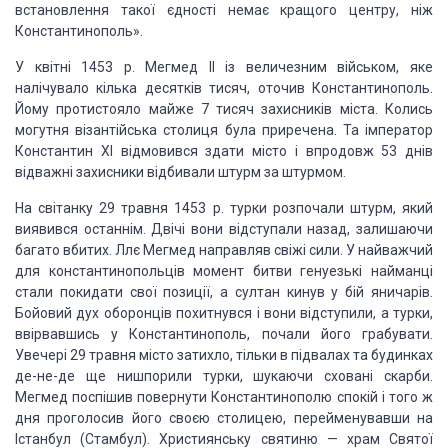
встановлення такої єдності немає кращого центру, ніж
Константинополь».
У квітні 1453 р. Мегмед II із величезним військом, яке
налічувало кілька десятків тисяч, оточив Константинополь.
Йому протистояло майже 7 тисяч захисників міста. Колись
могутня візантійська столиця була приречена. Та імператор
Константин XI відмовився здати місто і впродовж 53 днів
відважні захисники відбивали штурм за штурмом.
На світанку 29 травня 1453 р. турки розпочали штурм, який
виявився останнім. Двічі вони відступали назад, залишаючи
багато вбитих. Ллє Мегмед направляв свіжі сили. У найважчий
для константинопольців момент битви генуезькі найманці
стали покидати свої позиції, а султан кинув у бій яничарів.
Бойовий дух оборонців похитнувся і вони відступили, а турки,
ввірвавшись у Константинополь, почали його грабувати.
Увечері 29 травня місто затихло, тільки в підвалах та будинках
де-не-де ще нишпорили турки, шукаючи сховані скарби.
Мегмед поспішив повернути Константинополю спокій і того ж
дня проголосив його своєю столицею, перейменувавши на
Істанбул (Стамбул). Християнську святиню — храм Святої