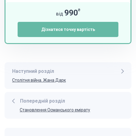
₴
990
від
Дізнатися точну вартість
Наступний розділ
Столітня війна. Жана Дарк
Попередній розділ
Становлення Османського емірату