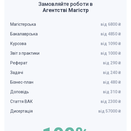
Замовляйте роботи в
Агентстві Магістр
Магістерська
від 6800 ₴
Бакалаврська
від 4850 ₴
Курсова
від 1090 ₴
Звіт з практики
від 1000 ₴
Реферат
від 290 ₴
Задачі
від 240 ₴
Бізнес-план
від 480 ₴
Доповідь
від 310 ₴
Стаття ВАК
від 2300 ₴
Дисертація
від 57000 ₴