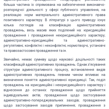
більша частина їх спрямована на забезпечення виконавчо-
розпорядчої діяль­ності
у сфері публічного управління, на
реалізацію норм ма­теріального
адміністративного права
позитивного характеру. В літературі з цього приводу
існує
кілька поглядів на класифіка­цію адміністративних
проваджень, весь масив
яких поділений на: юрисдикційні
провадження і провадження неюрисдикційного
характеру;
адміністративно-юрисдикційні та адміністративно-
регулятивні;
конфліктні і неконфліктні; нормотворчі, установчі
та правозастосовні
провадження та ін.
Звичайно, немає сумніву щодо наукової доцільності таких
класифікацій
адміністративних проваджень. Однак з’ясування
структури адміністративного процесу,
встановлення видів
адмі­ністративних проваджень певним чином впливає на
визначен­ня поняття адміністративної юрисдикції. Так, поділ
проваджень на
юрисдикційні і неюрисдикційного характеру і
віднесення до останніх: провадження
щодо прийняття
індивідуальних актів; провадження щодо застосування
адміністративно-попереджу­вальних заходів; провадження
щодо застосування
заходів при­пинення; провадження з