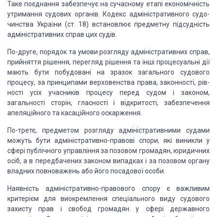
Таке поєднання забезпечує на сучасному етапі економічність
утримання
судових органів. Кодекс адміністративного судо­
чинства України (ст. 18)
встановлює предметну підсудність
ад­міністративних справ цих судів.
По-друге, порядок та умови розгляду адміністративних справ,
прийняття
рішення, перегляд рішення та інші процесу­альні дії
мають бути побудовані на
зразок загального судового
процесу, за принципами верховенства права,
законності, рів­
ності усіх учасників процесу перед судом і законом,
загальності
сторін, гласності і відкритості, забезпечення
апеляційного та касаційного
оскарження.
По-третє, предметом розгляду адміністративними судами
можуть бути
адміністративно-правові спори, які виникли у
сфері публічного управління за
позовом громадян, юридичних
осіб, а в передбачених законом випадках і за
позовом органу
владних повноважень або його посадової особи.
Наявність адміністративно-правового спору є важливим
критерієм для
виокремлення спеціального виду судового
захис­ту прав і свобод громадян у сфері
державного