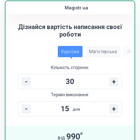
Magistr.ua
Дізнайся вартість написання своєї
роботи
Курсова
Магістерська
Звіт з
Кількість сторінок:
-
+
Термін виконання:
-
+
днів
₴
990
від