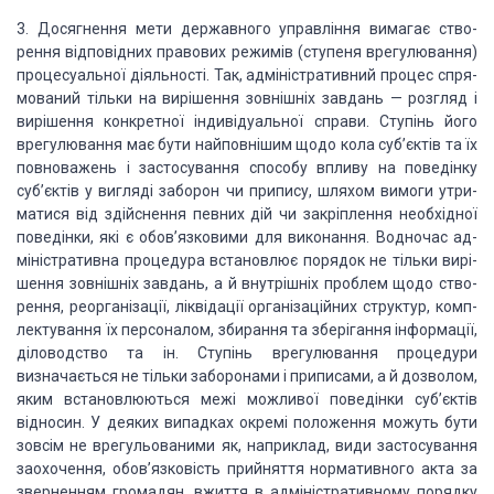
3.
Досягнення мети державного
управління вимагає ство­
рення відповідних правових режимів (ступеня
врегулювання)
процесуальної діяльності. Так,
адміністративний
процес
спря­
мований тільки на вирішення зовнішніх завдань
— розгляд і
вирішення конкретної індивідуальної справи. Ступінь його
врегулювання має бути найповнішим щодо кола суб’єктів та їх
повноважень і
застосування способу впливу на поведінку
суб’єктів у вигляді заборон чи
припису, шляхом вимоги утри­
матися від здійснення певних дій чи закріплення
необхідної
поведінки, які є обов’язковими для виконання. Водночас
ад­
міністративна процедура
встановлює порядок не
тільки вирі­
шення зовнішніх завдань, а й внутрішніх проблем щодо ство­
рення,
реорганізації, ліквідації організаційних структур, комп­
лектування їх
персоналом, збирання та зберігання інформації,
діловодство та ін. Ступінь
врегулювання процедури
визначаєть­ся не тільки заборонами і приписами, а й
дозволом,
яким вста­новлюються межі можливої поведінки суб’єктів
відносин. У
деяких випадках окремі положення можуть бути
зовсім не вре­гульованими як,
наприклад, види застосування
заохочення, обов’язковість прийняття нормативного
акта за
зверненням громадян, вжиття в адміністративному порядку