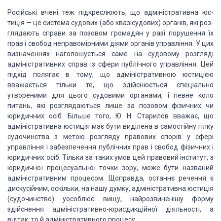
Російські вчені теж підкреслюють, що адміністративна юс­
тиція — це
система судових (або квазісудових) органів, які роз­
глядають справи за позовом
громадян у разі порушення їх
прав і свобод неправомірними діями органів
управління. У цих
ви­значеннях наголошується саме на судовому розгляді
адміністра­тивних справ із сфери публічного управління. Цей
підхід поля­гає в
тому, що адміністративною юстицією
вважається тільки те, що здійснюється
спеціально
утвореними для цього судови­ми органами, і певне коло
питань, які
розглядаються лише за позовом фізичних чи
юридичних осіб. Більше того, Ю. Н.
Старилов вважає, що
адміністративна юстиція має бути виділена в самостійну
гілку
судочинства з метою розгляду правових спорів у сфері
управління і
забезпечення публічних прав і свобод фі­зичних і
юридичних осіб. Тільки за
таких умов цей правовий інститут, з
юридичної процесуальної точки зору, може
бути на­званий
адміністративним процесом. Щоправда, останнє ре­чення є
дискусійним, оскільки, на нашу думку, адміністратив­на юстиція
(судочинство)
уособлює вищу, найрозвиненішу форму
здійснення адміністративно-юрисдикційної
діяльності, а
відтак, то й адміністративного процесу.