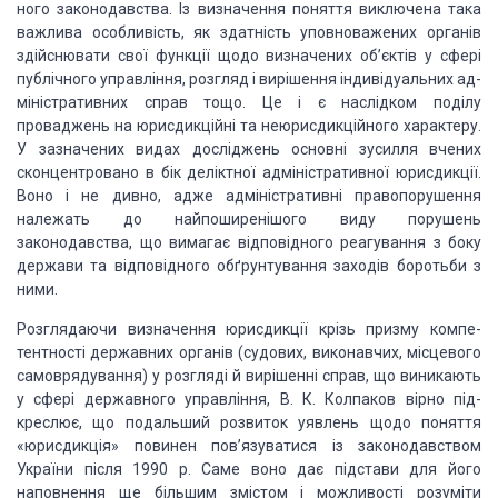
ного законодавства. Із
визначення поняття виключена така
важлива особливість, як здатність уповноважених
органів
здій­снювати свої функції щодо визначених об’єктів у сфері
публіч­ного
управління, розгляд і вирішення індивідуальних ад­
міністративних справ тощо. Це
і є наслідком поділу
проваджень на юрисдикційні та неюрисдикційного характеру.
У зазначених видах досліджень основні зусилля вчених
сконцентровано в бік
деліктної адміністративної юрисдикції.
Воно і не дивно, адже адміністративні
правопорушення
належать до найпоширенішо­го виду порушень
законодавства, що
вимагає відповідного реа­гування з боку
держави та відповідного обґрунтування
заходів боротьби з
ними.
Розглядаючи визначення юрисдикції крізь призму компе­
тентності
державних органів (судових, виконавчих, місцевого
самоврядування) у розгляді й
вирішенні справ, що виникають
у сфері державного управління, В. К. Колпаков
вірно під­
креслює, що подальший розвиток уявлень щодо поняття
«юрисдикція»
повинен пов’язуватися із законодавством
Украї­ни після 1990 р. Саме воно дає
підстави для його
наповнення ще більшим змістом і можливості розуміти