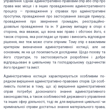
управління. Од­нак адміністративно-правовий спір або спір про
права
має міс­це і в інших провадженнях адміністративного
процесу — про­вадження у
справах про адміністративні
проступки, провадження про застосування заходів
примусу,
провадження про звернення громадян, реєстраційно-
дозвільні провадження
та ін. У даному випадку в спорі є
сторона, яка вважає, що вона має право і
обстоює його, є
також сторона, яка розглядає це право і виносить відповідне
рішення, яке теж може стати спір­ним. Тому спір є важливим
критерієм визначення
адміністра­тивної юстиції, але не
основним, як на це посилаються дослідники.
Щодо позову та
його структури, то застосовуються розроблені і добре
відпрацьовані в цивільному та господарсько­му судочинстві
його предмет та
зміст.
Адміністративна юстиція характеризується особливим по­
рядком вирішення
адміністративно-правових спорів. Ця особ­
ливість полягає в тому, що: а)
вирішення адміністративних
справ потребує досконалого знання адміністративного
законо­давства, а також особливостей державного управління
та інших сфер
діяльності, тоді як для вирішення цивільної чи
кримі­нальної справи достатньо
знання матеріального права;