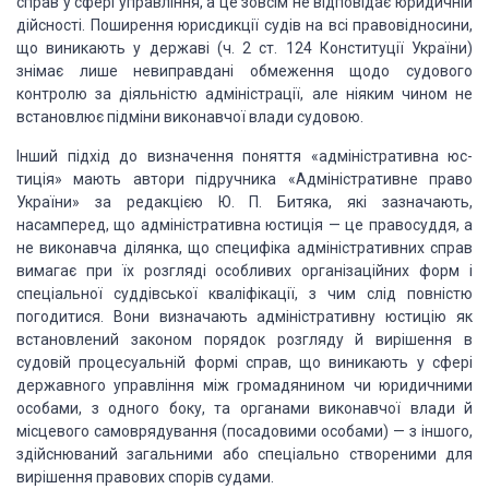
справ у сфері управління, а це зовсім не
відповідає юридичній
дійсності. По­ширення юрисдикції судів на всі
правовідносини,
що виника­ють у державі (ч. 2 ст. 124 Конституції України)
знімає лише невиправдані обмеження щодо судового
контролю за діяльніс­тю
адміністрації, але ніяким чином не
встановлює підміни ви­конавчої влади
судовою.
Інший підхід до визначення поняття «адміністративна юс­
тиція» мають
автори підручника «Адміністративне право
Украї­ни» за редакцією Ю. П. Битяка,
які зазначають,
насамперед, що адміністративна юстиція — це правосуддя, а
не
виконавча ділянка, що специфіка адміністративних справ
вимагає при їх розгляді
особливих організаційних форм і
спеціальної суддівсь­кої кваліфікації, з чим
слід повністю
погодитися. Вони визна­чають
адміністративну
юстицію
як
встановлений законом по­рядок розгляду й
вирішення в
судовій процесуальній формі справ, що виникають у сфері
державного
управління між громадянином чи юридичними
особами, з одного боку, та органа­ми
виконавчої влади й
місцевого самоврядування (посадовими особами) — з іншого,
здійснюваний загальними або спеціально створеними для
вирішення правових спорів
судами.