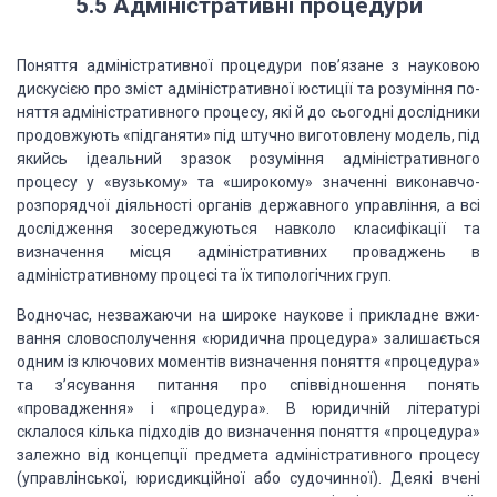
5.5 Адміністративні
процедури
Поняття адміністративної процедури пов’язане з науковою
дискусією про
зміст адміністративної юстиції та розуміння по­
няття адміністративного процесу,
які й до сьогодні дослідники
продовжують «підганяти» під штучно виготовлену
модель, під
якийсь ідеальний зразок розуміння адміністративного
процесу у
«вузькому» та «широкому» значенні виконавчо-
розпорядчої діяльності органів
державного управління, а всі
дослідження зосереджуються навколо класифікації та
визначення місця ад­міністративних проваджень в
адміністративному процесі та їх
типологічних груп.
Водночас, незважаючи на широке наукове і прикладне вжи­
вання
словосполучення «юридична процедура» залишається
одним із ключових моментів
визначення поняття «процедура»
та з’ясування питання про співвідношення понять
«проваджен­ня» і «процедура». В юридичній літературі
склалося кілька під­ходів
до визначення поняття «процедура»
залежно від концепції предмета
адміністративного процесу
(управлінської, юрисдикційної або судочинної). Деякі
вчені