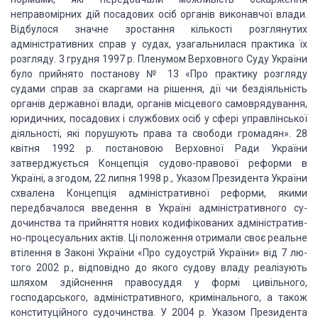
неправомір­них дій посадових осіб органів виконавчої
влади.
Відбулося значне зростання кількості розглянутих
адміністративних справ
у судах, узагальнилася практика їх
розгляду. 3 грудня 1997 р. Пленумом
Верховного Суду України
було прийнято постанову № 13 «Про практику розгляду
судами справ за скаргами на рі­шення, дії чи бездіяльність
органів державної
влади, органів місцевого самоврядування,
юридичних, посадових і службових осіб
у сфері управлінської
діяльності, які порушують права та свободи громадян». 28
квітня 1992 р. постановою Верховної Ради України
затверджується Концепція
судово-правової ре­форми в
Україні, а згодом, 22 липня 1998 р., Указом Президен­та
України
схвалена Концепція адміністративної реформи, якими
передбачалося
введення в Україні адміністративного су­
дочинства та прийняття нових
кодифікованих адміністратив­
но-процесуальних актів. Ці положення отримали своє
реальне
втілення в Законі України «Про судоустрій України» від 7 лю­
того 2002
р., відповідно до якого судову владу реалізують
шля­хом здійснення правосуддя у
формі цивільного,
господарсько­го, адміністративного, кримінального, а також
конституційного судочинства. У 2004 р. Указом Президента