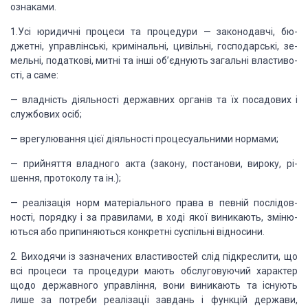
ознаками.
1.
Усі юридичні процеси та процедури
— законодавчі, бю­
джетні, управлінські, кримінальні, цивільні, господарські, зе­
мельні,
податкові, митні та інші об’єднують загальні властиво­
сті, а саме:
—
владність діяльності державних
органів та їх посадових і
службових осіб;
—
врегулювання цієї діяльності процесуальними
нормами;
—
прийняття владного акта (закону,
постанови, вироку, рі­
шення, протоколу та ін.);
— реалізація норм матеріального права в певній послідов­
ності, порядку
і за правилами, в ході якої виникають, зміню­
ються або припиняються конкретні
суспільні відносини.
2.
Виходячи із зазначених
властивостей слід підкреслити, що
всі процеси та процедури мають обслуговуючий
характер
щодо державного управління, вони виникають та існують
лише за потреби
реалізації завдань і функцій держави,