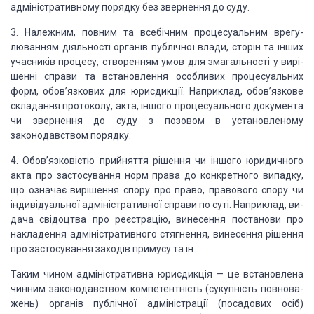
адміністративному порядку без
звернення до суду.
3.
Належним, повним та всебічним
процесуальним врегу­
люванням діяльності органів публічної влади, сторін та
інших
учасників процесу, створенням умов для змагальності у вирі­
шенні справи
та встановлення особливих процесуальних
форм, обов’язкових для юрисдикції.
Наприклад, обов’язкове
складан­ня протоколу, акта, іншого процесуального
документа
чи звер­нення до суду з позовом в установленому
законодавством по­рядку.
4.
Обов’язковістю прийняття рішення
чи іншого юридич­ного
акта про застосування норм права до конкретного випад­ку,
що означає вирішення спору про право, правового спору чи
індивідуальної
адміністративної справи по суті. Наприклад, ви­
дача свідоцтва про реєстрацію,
винесення постанови про
накладення адміністративного стягнення, винесення
рішення
про застосування заходів примусу та ін.
Таким
чином
адміністративна юрисдикція
—
це встановлена
чинним законодавством
компетентність (сукупність повнова­
жень) органів публічної адміністрації
(посадових осіб)