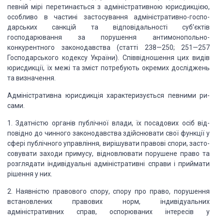
певній мірі перетинається з
адміністративною юрисдикцією,
особливо в частині застосування
адміністративно-госпо­
дарських санкцій та відповідальності суб’єктів
господарювання за порушення антимонопольно-
конкурентного законодавства (статті
238—250; 251—257
Господарського кодексу України). Співвідношення цих видів
юрисдикції, їх межі та зміст потре­бують окремих досліджень
та визначення.
Адміністративна юрисдикція характеризується певними ри­
сами.
1.
Здатністю органів публічної
влади, їх посадових осіб від­
повідно до чинного законодавства здійснювати свої
функції у
сфері публічного управління, вирішувати правові спори, засто­
совувати
заходи примусу, відновлювати порушене право та
розглядати індивідуальні адміністративні
справи і приймати
рішення у них.
2.
Наявністю правового спору, спору
про право, порушення
встановлених правових норм, індивідуальних
адміністративних справ, оспорюваних інтересів у