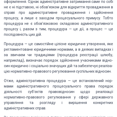
оформлення. Однак адміністративне затримання саме по собі
не є ні підставою, ні
обов’язком для відкриття провадження в
справі про адміністра­тивне провадження
і здійснення
процесу, а лише є заходом процесуального примусу. Тобто
процедура
не є обов’язковою складовою адміністративного
процесу і, разом з тим, процедура
— це дії, а процес — це
послідовність цих дій.
Процедура — це самостійне цілісне юридичне утворення, яке
регламентоване юридичними нормами, а в деяких випад­ках і
за звичаєм чи традиціями
(процедура реєстрації шлюбу,
наприклад), визначає порядок здійснення учасниками
відно­
син юридично і соціально значущих дій та забезпечує реаліза­
цію
нормативно-правового регулювання суспільних відносин.
Отже,
адміністративна процедура
— це встановлений нор­
мами адміністративного процесуального права
порядок
діяль­ності суб’єктів правовідносин щодо реалізації
нормативно-пра­вового
регулювання у сфері державного
управління та розгляду і вирішення конкретних
адміністративних справ.