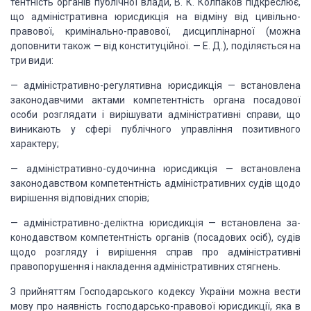
тентність органів
публічної влади, В. К. Колпаков підкреслює,
що адміністративна юрисдикція на
відміну від цивільно-
право­вої, кримінально-правової, дисциплінарної (можна
доповнити також — від конституційної. — Е. Д.), поділяється на
три види:
—
адміністративно-регулятивна
юрисдикція — встановлена
законодавчими актами компетентність органа посадової
особи
розглядати
і вирішувати адміністративні справи, що
виника­ють у сфері публічного
управління позитивного
характеру;
—
адміністративно-судочинна
юрисдикція — встановлена
законодавством компетентність адміністративних судів
щодо
вирішення відповідних спорів;
—
адміністративно-деліктна
юрисдикція — встановлена за­
конодавством компетентність органів (посадових
осіб), судів
щодо розгляду і вирішення справ про адміністративні
правопо­рушення
і накладення адміністративних стягнень.
З прийняттям Господарського кодексу України можна вес­ти
мову про
наявність господарсько-правової юрисдикції, яка в