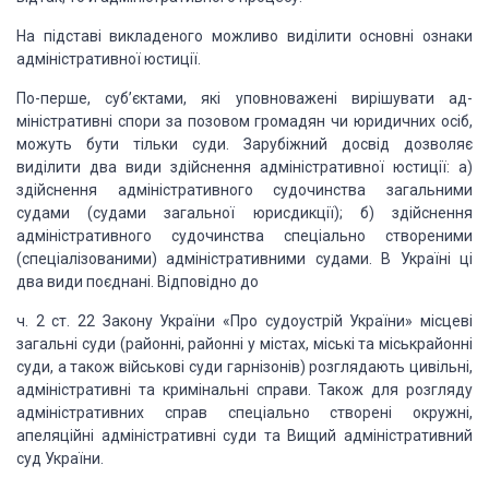
На підставі викладеного можливо виділити основні ознаки
адміністративної юстиції.
По-перше, суб’єктами, які уповноважені вирішувати ад­
міністративні
спори за позовом громадян чи юридичних осіб,
можуть бути тільки суди.
Зарубіжний досвід дозволяє
виділити два види здійснення адміністративної
юстиції: а)
здійснення адміністративного судочинства загальними
судами (судами
за­гальної юрисдикції); б) здійснення
адміністративного судо­чинства спеціально
створеними
(спеціалізованими) адміністра­тивними судами. В Україні ці
два види
поєднані. Відповідно до
ч. 2 ст. 22
Закону України «Про судоустрій України» місцеві
загальні суди (районні, районні
у містах, міські та міськрайонні
суди, а також військові суди гарнізонів)
розглядають цивільні,
адміністративні
та кримінальні справи. Також для розгляду
ад­міністративних справ
спеціально створені окружні,
апеляційні адміністративні суди та Вищий
адміністративний
суд України.