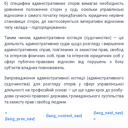
б) спе­цифіка адміністративних спорів вимагає
необхідність
урівняння положення сторін у суді, оскільки управлінські
відносини
з самого початку передбачають юридично нерівне
становище сторін, де
застосовуються імперативні відносини
типу «влада – підпорядкування».
Таким
чином,
адміністративна юстиція (судочинство)
—
це
діяльність адміністративних судів
щодо розгляду і вирішення
ад­міністративних справ, пов’язаних із захистом прав,
свобод
та інтересів фізичних осіб, прав та інтересів юридичних осіб у
сфері
публічно-правових відносин від порушень з боку
суб’єктів владних повноважень.
Запровадження адміністративної юстиції (адміністративно­го
судочинства) для розгляду спорів у сфері управлінської
діяльності на
професійній основі — це ще один крок до розбу­
дови сучасної правової держави,
громадянського суспільства
та захисту прав і свобод людини.
<
{lang_next_nav}
{lang_content_nav}
{lang_prev_nav}
>