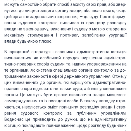
можуть самостійно
обрати спосіб захисту своїх прав, або звер­
нутися до вищестоящого органу влади,
або після цього, якщо
цей орган не задовольнив звернення, — до суду. Проте
форму­
вання судового контролю випливає із принципу розподілу
вла­ди на
законодавчу, виконавчу і судову з метою створення
ме­ханізму стримування і
противаг, запобігання узурпації
влади будь-якою гілкою.
В юридичній літературі і словниках адміністративна юсти­ція
визначається як особливий порядок вирішення адміністра­
тивно-правових спорів судами
та іншими уповноваженими на
те органами, як система спеціальних органів контролю за до­
триманням
законності в сфері державного управління. Отже, у
цих визначеннях до органів,
які вирішують адміністративно-
правові спори відносять не тільки суди, а й інші
уповноважені
органи. Це можуть бути органи виконавчої влади, місцевого
самоврядування та їх посадові особи. В такому випадку втра­
чається, нівелюється
зміст принципу розподілу влади і ство­
рення судового контролю за публічним
управлінням.
Водночас це призводить до думки, що на адміністративну
юстицію пок­ладають
повноваження щодо розгляду будь-яких