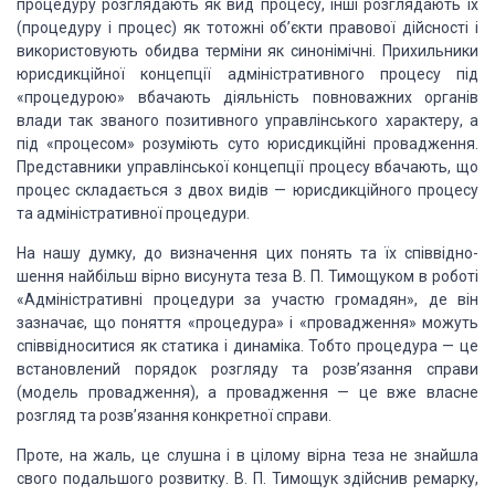
процедуру розглядають як вид процесу, інші розглядають їх
(процедуру і
процес) як то­тожні об’єкти правової дійсності і
використовують обидва тер­міни
як синонімічні. Прихильники
юрисдикційної концепції адміністративного процесу
під
«процедурою» вбачають діяль­ність повноважних органів
влади так званого
позитивного уп­равлінського характеру, а
під «процесом» розуміють суто юрисдикційні
провадження.
Представники управлінської концепції процесу вбачають, що
процес складається
з двох видів — юрисдикційного процесу
та адміністративної процедури.
На нашу думку, до визначення цих понять та їх співвідно­
шення найбільш
вірно висунута теза В. П. Тимощуком в роботі
«Адміністративні процедури за
участю громадян», де він
зазна­чає, що поняття «процедура» і «провадження»
можуть
співвід­носитися як статика і динаміка. Тобто процедура — це
встановлений
порядок розгляду та розв’язання справи
(модель прова­дження), а провадження —
це вже власне
розгляд та розв’язання конкретної справи.
Проте, на жаль, це слушна і в цілому вірна теза не знайшла
свого
подальшого розвитку. В. П. Тимощук здійснив ремарку,