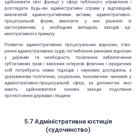
здійснюва­ти свої функції у сфері публічного управління і
розглядати будь-які адміністративні справи у відповідній,
визначеній
адміністратив­ними актами, адміністративно-
процесуальній формі, виносити у них
рішення із
застосуванням, у необхідних випадках, заходів ад­
міністративного
примусу.
Розвиток
адміністративних процесуальних відносин, ство­
рення адміністративних судів,
поглиблення ринкових відносин
у державі та необхідність посилення забезпечення
суб’єктивних прав і законних інтересів фізичних і юридичних
осіб потребу­ють
нових підходів і наукових досліджень з
урахуванням полі­тичних, соціальних,
економічних чинників у
адміністративно-процесуальній сфері, за допомогою якої
мають здійснюватися основні заходи подолання
протистояння держави і людини.
5.7 Адміністративна юстиція
(судочинство)