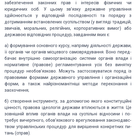
забезпечення законних прав і інтересів фізичних
чи
юридичних осіб. У цьому зв’язку державне управління
здійснюється у
відповідній послі­довності та порядку з
дотриманням встановлених суспільством
(у вигляді традицій,
звичаїв, моральних, релігійних, корпора­тивних вимог) або
державою відповідних процедур, завданням яких є:
а) формування основного курсу, напряму діяльності держа­ви,
її органів
чи органів місцевого самоврядування. Воно перед­
бачає
внутрішню
самоорганізацію
системи органів влади і
нор­мативне
(правове) регламентування усіх без винятку
процедур необов’язково. Можуть
застосовуватися поряд із
правовими формами державного управління і
організаційні
форми, а та­кож найрізноманітніші методи переконання і
заохочення;
б) створення інструменту, за допомогою якого конститу­ційні
цінності,
правова ідеологія держави втілюються в життя. Це
зовнішній
вплив
органів влади на суспільні відносини і по­
требує
вичерпного, обов’язкового врегулювання законодавс­
твом управлінських процедур
для вирішення конкретних пи­
тань (справ).