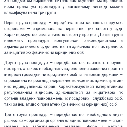
За предметом вирішення питань застосування матеріальних
норм права усі
процедури у загальному вигляді можна
класифі­кувати на три групи.
Перша група процедур
— передбачається наявність
спору між
сторонами — спрямована на вирішення цих спорів у суді.
Характеризується змагальністю сторін у процесі. До цієї групи
належать
процедури, врегульовані законодавством з
адміністра­тивного судочинства, та
здійснюються, як правило,
за ініціати­вою фізичних чи юридичних осіб.
Друга група процедур
— передбачається наявність
поруше­
них прав, а також необхідність задоволення законних прав та
інтересів
громадян чи юридичних осіб та інтересів держави —
спрямована на розгляд і
вирішення конкретних адміністратив­
них індивідуальних справ. Характеризуються
імперативним
регулюванням відносин, здійснюються за ініціативою як
органів
владних повноважень, їх посадових і службових осіб,
так і за ініціативою
приватних (фізичних чи юридичних) осіб.
Третя група процедур
— передбачається
необхідність внут­
рішньої самоорганізації органів владних повноважень — спря­
мована
на забезпечення реалізації форм і методів