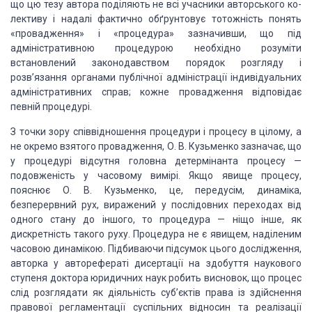
що цю тезу автора
поділяють не всі учасники авторського ко­
лективу і надалі фактично обґрунтовує
тотожність понять
«про­вадження» і «процедура» зазначивши, що під
адміністративною процедурою
необхідно розуміти
встановлений законодавством порядок розгляду і
розв’язання органами публічної
адміністра­ції індивідуальних
адміністративних справ; кожне провадження
відповідає
певній процедурі.
З точки зору співвідношення процедури і процесу в цілому, а
не окремо
взятого провадження, О. В. Кузьменко зазначає, що
у
процедурі відсутня головна детермінанта процесу
—
подовженість у часовому вимірі.
Якщо явище
процесу,
пояснює О. В. Кузьменко, це, передусім, динаміка,
безперервний рух,
виражений у послідовних переходах від
одного стану до іншого, то процедура —
ніщо інше, як
дискретність такого руху. Процедура не є яви­щем, наділеним
часовою динамікою. Підбиваючи підсумок цього дослідження,
авторка у авторефераті
дисертації на здобут­тя наукового
ступеня доктора юридичних наук робить
висновок, що процес
слід розглядати як діяльність суб’єктів права із здій­снення
правової регламентації суспільних відносин та реалізації