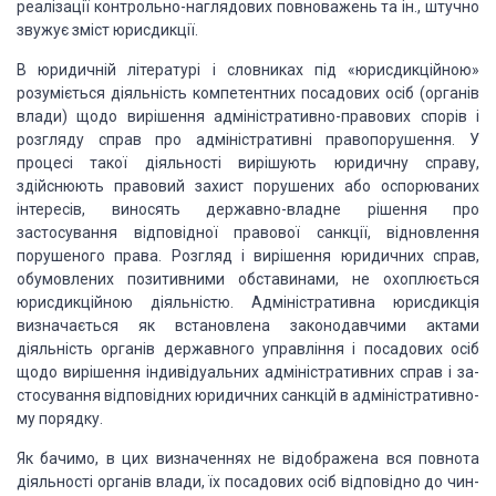
реалізації контрольно-наглядових повноважень
та ін., штучно
звужує зміст юрисдикції.
В юридичній літературі і словниках під «юрисдикційною»
розуміється
діяльність компетентних посадових осіб (органів
влади) щодо вирішення
адміністративно-правових спорів і
роз­гляду справ про адміністративні
правопорушення. У
процесі такої діяльності вирішують юридичну справу,
здійснюють пра­вовий захист порушених або оспорюваних
інтересів, виносять
державно-владне рішення про
застосування відповідної право­вої санкції,
відновлення
порушеного права. Розгляд і вирішен­ня юридичних справ,
обумовлених
позитивними обставинами, не охоплюється
юрисдикційною діяльністю.
Адміністративна юрисдикція
визначається як встановлена законодавчими акта­ми
діяльність органів державного управління і посадових осіб
щодо вирішення
індивідуальних адміністративних справ і за­
стосування відповідних юридичних
санкцій в адміністративно­
му порядку.
Як бачимо, в цих визначеннях не відображена вся повнота
діяльності
органів влади, їх посадових осіб відповідно до чин­