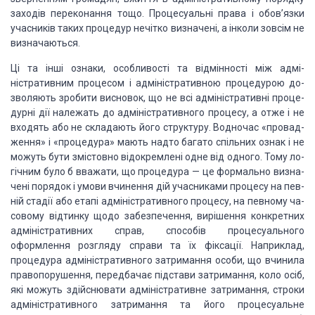
заходів переко­нання
тощо. Процесуальні права і обов’язки
учасників таких процедур нечітко
визначені, а інколи зовсім не
визначаються.
Ці та інші ознаки, особливості та відмінності між адмі­
ністративним
процесом і адміністративною процедурою до­
зволяють зробити висновок, що не всі
адміністративні проце­
дурні дії належать до адміністративного процесу, а отже і
не
входять або не складають його структуру. Водночас «провад­
ження» і
«процедура» мають надто багато спільних ознак і не
можуть бути змістовно
відокремлені одне від одного. Тому ло­
гічним було б вважати, що процедура — це
формально визна­
чені порядок і умови вчинення дій учасниками процесу на пев­
ній
стадії або етапі адміністративного процесу, на певному ча­
совому відтинку щодо
забезпечення, вирішення конкретних
адміністративних справ, способів
процесуального
оформлення розгляду справи та їх фіксації. Наприклад,
процедура
ад­міністративного затримання особи, що вчинила
правопорушення, передбачає
підстави затримання, коло осіб,
які можуть здійснювати адміністративне
затримання, строки
адміністра­тивного затримання та його процесуальне