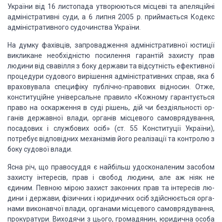
України від 16 лис­топада
утворюються місцеві та апеляційні
адміністративні суди, а 6 липня 2005 р.
приймається Кодекс
адміністративного судо­чинства України.
На думку фахівців, запровадження адміністративної юсти­ції
викликане
необхідністю посилення гарантій захисту прав
людини від свавілля з боку держави
та відсутність ефективної
процедури судового вирішення адміністративних справ,
яка б
враховувала специфіку публічно-правових відносин. Отже,
конституційне
універсальне правило «Кожному гарантується
право на оскарження в суді рішень,
дій чи бездіяльності ор­
ганів державної влади, органів місцевого
самоврядування,
по­садових і службових осіб» (ст. 55 Конституції України),
потре­бує відповідних механізмів його реалізації та контролю з
боку судової
влади.
Ясна річ, що правосуддя є найбільш удосконаленим засо­бом
захисту
інтересів, прав і свобод людини, але аж ніяк не
єдиним. Певною мірою захист
законних прав та інтересів лю­
дини і держави, фізичних і юридичних осіб
здійснюється орга­
нами виконавчої влади, органами місцевого самоврядування,
прокуратури. Виходячи з цього, громадянин, юридична особа