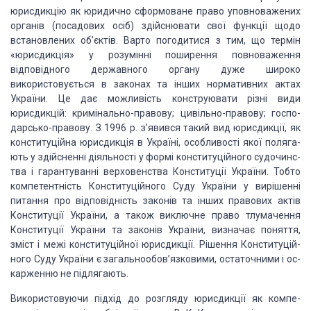
юрисдикцію
як юридично сформоване право уповноважених
органів (посадо­вих осіб)
здійснювати свої функції щодо
встановлених об’єктів. Варто погодитися з тим, що
термін
«юрисдикція» у розумінні поширення повноваження
відповідного державного
органу дуже широко
використовується в законах та інших норматив­них актах
України. Це дає можливість конструювати різні види
юрисдикцій:
кримінально-правову; цивільно-правову; госпо­
дарсько-правову. З 1996 р.
з’явився такий вид юрисдикції, як
конституційна юрисдикція в Україні,
особливості якої поляга­
ють у здійсненні діяльності у формі конституційного
судочинс­
тва і гарантуванні верховенства Конституції України. Тобто
компетентність Конституційного Суду України у вирішенні
питання про
відповідність законів та інших правових актів
Конституції України, а також
виключне право тлумачення
Конституції України та законів України, визначає
поняття,
зміст і межі конституційної юрисдикції. Рішення Конституцій­
ного Суду
України є загальнообов’язковими, остаточними і ос­
карженню не підлягають.
Використовуючи підхід до розгляду юрисдикції як компе­