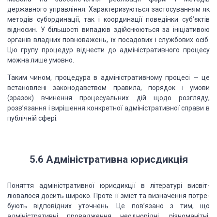
державного управління.
Характеризуються застосуванням як
методів суб­ординації, так і координації
поведінки суб’єктів
відносин. У більшості випадків здійснюються за ініціативою
органів влад­них повноважень, їх посадових і службових осіб.
Цю групу процедур
віднести до адміністративного процесу
можна лише умовно.
Таким чином,
процедура в
адміністративному процесі
—
це
встановлені законодавством правила,
порядок і умови
(зразок) вчинення процесуальних дій щодо розгляду,
розв’язання
і вирішення конкретної адміністративної справи в
публічній сфері.
5.6 Адміністративна
юрисдикція
Поняття адміністративної юрисдикції в літературі висвіт­
лювалося досить
широко. Проте її зміст та визначення потре­
бують відповідних уточнень. Це
пов’язано з тим, що
адміністра­тивні провадження неоднорідні, різноманітні,