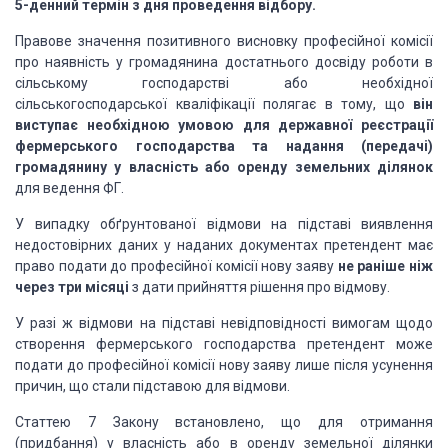
5-денний термін з дня проведення відбору.
Правове значення позитивного висновку професійної комісії
про наявність у громадянина достатнього досвіду роботи в
сільському господарстві або необхідної
сільськогосподарської кваліфікації полягає в тому, що
він
виступає необхідною умовою для державної реєстрації
фермерського господарства та надання (передачі)
громадянину у власність або оренду земельних ділянок
для ведення ФГ.
У випадку обґрунтованої відмови на підставі виявлення
недостовірних даних у наданих документах претендент має
право подати до професійної комісії нову заяву
не раніше ніж
через три місяці
з дати прийняття рішення про відмову.
У разі ж відмови на підставі невідповідності вимогам щодо
створення фермерського господарства претендент може
подати до професійної комісії нову заяву лише після усунення
причин, що стали підставою для відмови.
Статтею 7 Закону встановлено, що для отримання
(придбання) у власність або в оренду земельної ділянки