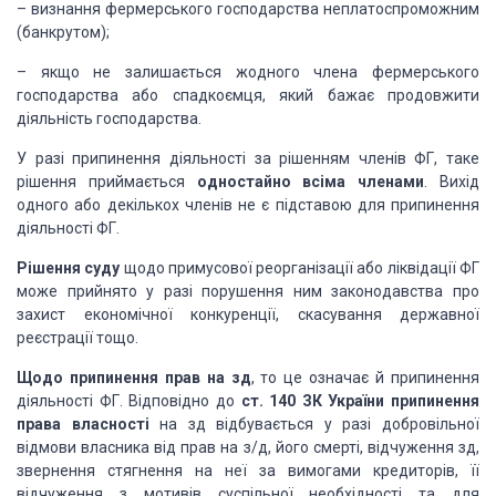
– визнання фермерського господарства неплатоспроможним
(банкрутом);
– якщо не залишається жодного члена фермерського
господарства або спадкоємця, який бажає продовжити
діяльність господарства.
У разі припинення діяльності за рішенням членів ФГ, таке
рішення приймається
одностайно всіма членами
. Вихід
одного або декількох членів не є підставою для припинення
діяльності ФГ.
Рішення суду
щодо примусової реорганізації або ліквідації ФГ
може прийнято у разі порушення ним законодавства про
захист економічної конкуренції, скасування державної
реєстрації тощо.
Щодо припинення прав на зд
, то це означає й припинення
діяльності ФГ. Відповідно до
ст. 140 ЗК України припинення
права власності
на зд відбувається у разі добровільної
відмови власника від прав на з/д, його смерті, відчуження зд,
звернення стягнення на неї за вимогами кредиторів, її
відчуження з мотивів суспільної необхідності та для