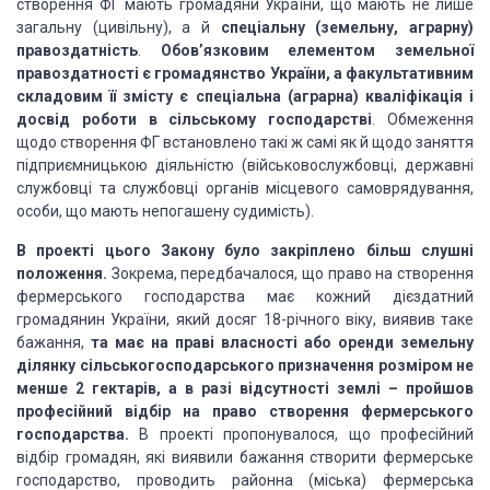
створення ФГ мають громадяни України, що мають не лише
загальну (цивільну), а й
спеціальну (земельну, аграрну)
правоздатність
.
Обов’язковим елементом земельної
правоздатності є громадянство України, а факультативним
складовим її змісту є спеціальна (аграрна) кваліфікація і
досвід роботи в сільському господарстві
. Обмеження
щодо створення ФГ встановлено такі ж самі як й щодо заняття
підприємницькою діяльністю (військовослужбовці, державні
службовці та службовці органів місцевого самоврядування,
особи, що мають непогашену судимість).
В проекті цього Закону було закріплено більш слушні
положення.
Зокрема, передбачалося, що право на створення
фермерського господарства має кожний дієздатний
громадянин України, який досяг 18-річного віку, виявив таке
бажання,
та має на праві власності або оренди земельну
ділянку сільськогосподарського призначення розміром не
менше 2 гектарів, а в разі відсутності землі – пройшов
професійний відбір на право створення фермерського
господарства.
В проекті пропонувалося, що професійний
відбір громадян, які виявили бажання створити фермерське
господарство, проводить районна (міська) фермерська