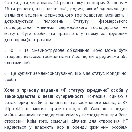
батьки, діти, які досягли 14-річного віку (за старим Законом –
16-ти річного), інші члени сім’ї, родичі, які об’єдналися для
спільного ведення фермерського господарства, визнають і
дотримуються положень Статуту фермерського
господарства. Членами фермерського господарства не
можуть бути особи, які працюють у ньому за трудовим
договором (контрактом).
5. ФГ – це сімейно-трудове об’єднання. Воно може бути
створено кількома громадянами України, які є родичами або
членами сім’ї
6. це суб’єкт землекористування, що має статус юридичної
особи.
Хоча з приводу надання ФГ статусу юридичної особи у
законодавстві є певні суперечності
. По-перше, однією з
ознак юрид. особи є наявність відокремленого майна, а ЗУ
«Про ФГ» не містить приписів щодо обов’язкової передачі
майна членами господарства самому господарстві при його
створенні. Крім того, земельні ділянки для створення ФГ
надаються у власність або в оренду фізичним особам-