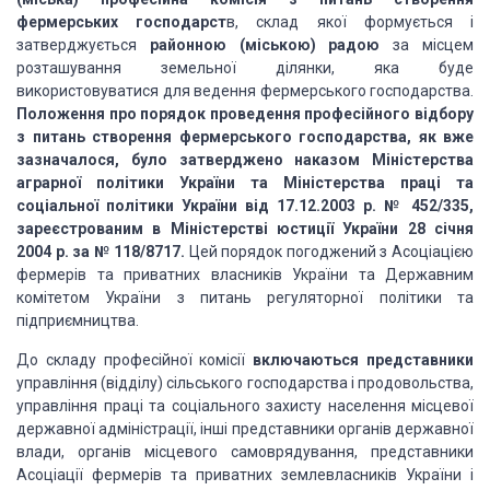
фермерських господарст
в, склад якої формується і
затверджується
районною (міською) радою
за місцем
розташування земельної ділянки, яка буде
використовуватися для ведення фермерського господарства.
Положення про порядок проведення професійного відбору
з питань створення фермерського господарства, як вже
зазначалося, було затверджено наказом Міністерства
аграрної політики України та Міністерства праці та
соціальної політики України від 17.12.2003 р. № 452/335,
зареєстрованим в Міністерстві юстиції України 28 січня
2004 р. за № 118/8717.
Цей порядок погоджений з Асоціацією
фермерів та приватних власників України та Державним
комітетом України з питань регуляторної політики та
підприємництва.
До складу професійної комісії
включаються представники
управління (відділу) сільського господарства і продовольства,
управління праці та соціального захисту населення місцевої
державної адміністрації, інші представники органів державної
влади, органів місцевого самоврядування, представники
Асоціації фермерів та приватних землевласників України і