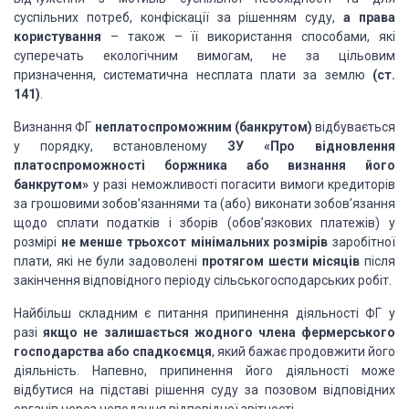
суспільних потреб, конфіскації за рішенням суду,
а права
користування
– також – її використання способами, які
суперечать екологічним вимогам, не за цільовим
призначення, систематична несплата плати за землю
(ст.
141)
.
Визнання ФГ
неплатоспроможним (банкрутом)
відбувається
у порядку, встановленому
ЗУ «Про відновлення
платоспроможності боржника або визнання його
банкрутом»
у разі неможливості погасити вимоги кредиторів
за грошовими зобов’язаннями та (або) виконати зобов’язання
щодо сплати податків і зборів (обов’язкових платежів) у
розмірі
не менше трьохсот мінімальних розмірів
заробітної
плати, які не були задоволені
протягом шести місяців
після
закінчення відповідного періоду сільськогосподарських робіт.
Найбільш складним є питання припинення діяльності ФГ у
разі
якщо не залишається жодного члена фермерського
господарства або спадкоємця
, який бажає продовжити його
діяльність. Напевно, припинення його діяльності може
відбутися на підставі рішення суду за позовом відповідних