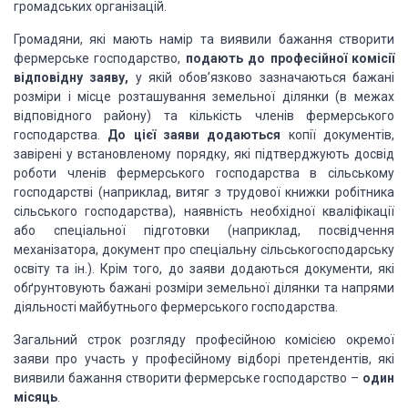
громадських організацій.
Громадяни, які мають намір та виявили бажання створити
фермерське господарство,
подають до професійної комісії
відповідну заяву,
у якій обов’язково зазначаються бажані
розміри і місце розташування земельної ділянки (в межах
відповідного району) та кількість членів фермерського
господарства.
До цієї заяви додаються
копії документів,
завірені у встановленому порядку, які підтверджують досвід
роботи членів фермерського господарства в сільському
господарстві (наприклад, витяг з трудової книжки робітника
сільського господарства), наявність необхідної кваліфікації
або спеціальної підготовки (наприклад, посвідчення
механізатора, документ про спеціальну сільськогосподарську
освіту та ін.). Крім того, до заяви додаються документи, які
обґрунтовують бажані розміри земельної ділянки та напрями
діяльності майбутнього фермерського господарства.
Загальний строк розгляду професійною комісією окремої
заяви про участь у професійному відборі претендентів, які
виявили бажання створити фермерське господарство –
один
місяць
.