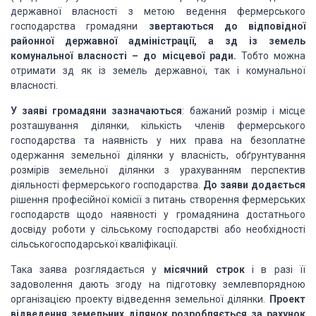
державної власності з метою ведення фермерського
господарства громадяни
звертаються до відповідної
районної державної адміністрації, а зд із земель
комунальної власності – до місцевої ради.
Тобто можна
отримати зд як із земель державної, так і комунальної
власності.
У заяві громадяни зазначаються
: бажаний розмір і місце
розташування ділянки, кількість членів фермерського
господарства та наявність у них права на безоплатне
одержання земельної ділянки у власність, обґрунтування
розмірів земельної ділянки з урахуванням перспектив
діяльності фермерського господарства.
До заяви додається
рішення професійної комісії з питань створення фермерських
господарств щодо наявності у громадянина достатнього
досвіду роботи у сільському господарстві або необхідності
сільськогосподарської кваліфікації.
Така заява розглядається у
місячний строк
і в разі її
задоволення дають згоду на підготовку землевпорядною
організацією проекту відведення земельної ділянки.
Проект
відведення земельних ділянок розробляється за рахунок