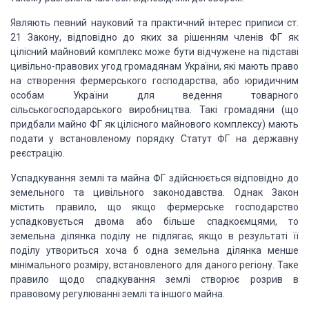
Являють певний науковий та практичний інтерес приписи ст.
21 Закону, відповідно до яких за рішенням членів ФГ як
цілісний майновий комплекс може бути відчужене на підставі
цивільно-правових угод громадянам України, які мають право
на створення фермерського господарства, або юридичним
особам України для ведення товарного
сільськогосподарського виробництва. Такі громадяни (що
придбали майно ФГ як цілісного майнового комплексу) мають
подати у встановленому порядку Статут ФГ на державну
реєстрацію.
Успадкування землі та майна ФГ здійснюється відповідно до
земельного та цивільного законодавства. Однак Закон
містить правило, що якщо фермерське господарство
успадковується двома або більше спадкоємцями, то
земельна ділянка поділу не підлягає, якщо в результаті її
поділу утвориться хоча б одна земельна ділянка менше
мінімального розміру, встановленого для даного регіону. Таке
правило щодо спадкування землі створює розрив в
правовому регулюванні землі та іншого майна.