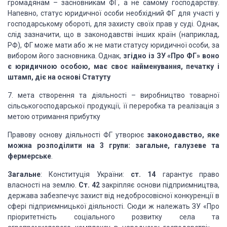
громадянам – засновникам ФГ, а не самому господарству.
Напевно, статус юридичної особи необхідний ФГ для участі у
господарському обороті, для захисту своїх прав у суді. Однак,
слід зазначити, що в законодавстві інших країн (наприклад,
РФ), ФГ може мати або ж не мати статусу юридичної особи, за
вибором його засновника. Однак,
згідно із ЗУ «Про ФГ» воно
є юридичною особою, має своє найменування, печатку і
штамп, діє на основі Статуту
7. мета створення та діяльності – виробництво товарної
сільськогосподарської продукції, її переробка та реалізація з
метою отримання прибутку
Правову основу діяльності ФГ утворює
законодавство, яке
можна розподілити на 3 групи: загальне, галузеве та
фермерське
.
Загальне
: Конституція України:
ст. 14
гарантує право
власності на землю.
Ст. 42
закріпляє основи підприємництва,
держава забезпечує захист від недобросовісної конкуренції в
сфері підприємницької діяльності. Сюди ж належать ЗУ «Про
пріоритетність соціального розвитку села та