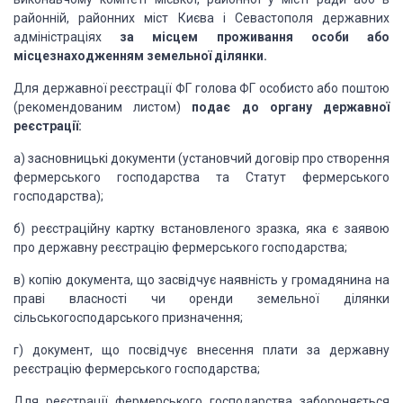
районній, районних міст Києва і Севастополя державних
адміністраціях
за місцем проживання особи або
місцезнаходженням земельної ділянки.
Для державної реєстрації ФГ голова ФГ особисто або поштою
(рекомендованим листом)
подає до органу державної
реєстрації:
а) засновницькі документи (установчий договір про створення
фермерського господарства та Статут фермерського
господарства);
б) реєстраційну картку встановленого зразка, яка є заявою
про державну реєстрацію фермерського господарства;
в) копію документа, що засвідчує наявність у громадянина на
праві власності чи оренди земельної ділянки
сільськогосподарського призначення;
г) документ, що посвідчує внесення плати за державну
реєстрацію фермерського господарства;
Для реєстрації фермерського господарства забороняється