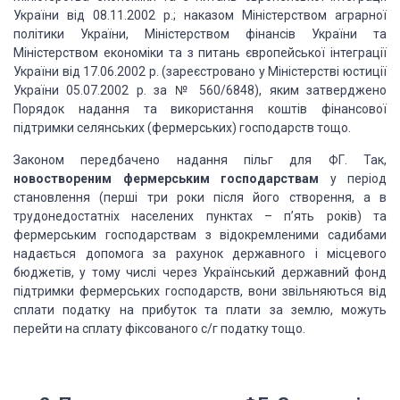
України від 08.11.2002 р.; наказом Міністерством аграрної
політики України, Міністерством фінансів України та
Міністерством економіки та з питань європейської інтеграції
України від 17.06.2002 р. (зареєстровано у Міністерстві юстиції
України 05.07.2002 р. за № 560/6848), яким затверджено
Порядок надання та використання коштів фінансової
підтримки селянських (фермерських) господарств тощо.
Законом передбачено надання пільг для ФГ. Так,
новоствореним фермерським господарствам
у період
становлення (перші три роки після його створення, а в
трудонедостатніх населених пунктах – п’ять років) та
фермерським господарствам з відокремленими садибами
надається допомога за рахунок державного і місцевого
бюджетів, у тому числі через Український державний фонд
підтримки фермерських господарств, вони звільняються від
сплати податку на прибуток та плати за землю, можуть
перейти на сплату фіксованого с/г податку тощо.