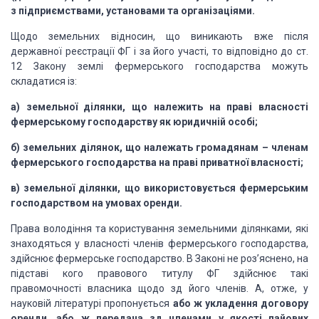
з підприємствами, установами та організаціями.
Щодо земельних відносин, що виникають вже після
державної реєстрації ФГ і за його участі, то відповідно до ст.
12 Закону землі фермерського господарства можуть
складатися із:
а) земельної ділянки, що належить на праві власності
фермерському господарству як юридичній особі;
б) земельних ділянок, що належать громадянам – членам
фермерського господарства на праві приватної власності;
в) земельної ділянки, що використовується фермерським
господарством на умовах оренди.
Права володіння та користування земельними ділянками, які
знаходяться у власності членів фермерського господарства,
здійснює фермерське господарство. В Законі не роз’яснено, на
підставі кого правового титулу ФГ здійснює такі
правомочності власника щодо зд його членів. А, отже, у
науковій літературі пропонується
або ж укладення договору
оренди, або ж передача зд членами у якості пайових