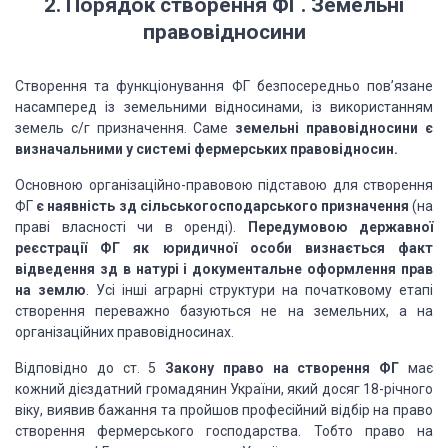
2. Порядок створення ФГ. Земельні
правовідносини
Створення та функціонування ФГ безпосередньо пов’язане
насамперед із земельними відносинами, із використанням
земель с/г призначення. Саме
земельні правовідносини є
визначальними у системі фермерських правовідносин.
Основною організаційно-правовою підставою для створення
ФГ
є наявність зд сільськогосподарського призначення
(на
праві власності чи в оренді).
Передумовою державної
реєстрації ФГ як юридичної особи визнається факт
відведення зд в натурі і документальне оформлення прав
на землю
. Усі інші аграрні структури на початковому етапі
створення переважно базуються не на земельних, а на
організаційних правовідносинах.
Відповідно до ст. 5
Закону право на створення ФГ
має
кожний дієздатний громадянин України, який досяг 18-річного
віку, виявив бажання та пройшов професійний відбір на право
створення фермерського господарства. Тобто право на