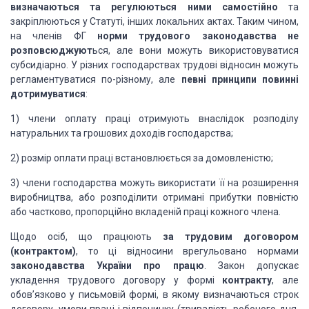
визначаються та регулюються ними самостійно
та
закріплюються у Статуті, інших локальних актах. Таким чином,
на членів ФГ
норми трудового законодавства не
розповсюджуют
ься, але вони можуть використовуватися
субсидіарно. У різних господарствах трудові відносин можуть
регламентуватися по-різному, але
певні принципи повинні
дотримуватися
:
1) члени оплату праці отримують внаслідок розподілу
натуральних та грошових доходів господарства;
2) розмір оплати праці встановлюється за домовленістю;
3) члени господарства можуть використати її на розширення
виробництва, або розподілити отримані прибутки повністю
або частково, пропорційно вкладеній праці кожного члена.
Щодо осіб, що працюють
за трудовим договором
(контрактом)
, то ці відносини врегульовано нормами
законодавства України про працю
. Закон допускає
укладення трудового договору у формі
контракту
, але
обов’язково у письмовій формі, в якому визначаються строк