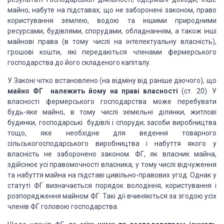
майно, набуте на підставах, що не заборонені законом, право
користування землею, водою та іншими природними
ресурсами, будівлями, спорудами, обладнанням, а також інші
майнові права (в тому числі на інтелектуальну власність),
грошові кошти, які передаються членами фермерського
господарства до його складеного капіталу.
У Законі чітко встановлено (на відміну від раніше діючого), що
майно ФГ належить йому на праві власності
(ст. 20). У
власності фермерського господарства може перебувати
будь-яке майно, в тому числі земельні ділянки, житлові
будинки, господарські будівлі і споруди, засоби виробництва
тощо, яке необхідне для ведення товарного
сільськогосподарського виробництва і набуття якого у
власність не заборонено законом. ФГ, як власник майна,
здійснює усі правомочності власника, у тому числі відчуження
та набуття майна на підставі цивільно-правових угод. Однак у
статуті ФГ визначається порядок володіння, користування і
розпорядження майном ФГ. Такі дії вчиняються за згодою усіх
членів ФГ головою господарства.