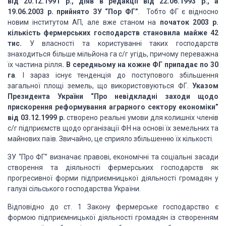
від 20.12.1991 р., діяв в редакції від 22.06.1993 р., а
19.06.2003 р. прийнято ЗУ “Пор ФГ”
. Тобто ФГ є відносно
новим інститутом АП, але вже станом на
початок 2003 р.
кількість фермерських господарств становила майже 42
тис.
У власності та користуванні таких господарств
знаходиться більше мільйона га с/г угідь, причому переважна
їх частина рілля
. В середньому на кожне ФГ припадає по 30
га
. І зараз існує тенденція до поступового збільшення
загальної площі земель, що використовуються ФГ.
Указом
Президента України “Про невідкладні заходи щодо
прискорення реформування аграрного сектору економіки”
від 03.12.1999 р.
створено реальні умови для колишніх членів
с/г підприємств щодо організації ФН на основі їх земельних та
майнових паїв. Звичайно, це сприяло збільшенню їх кількості.
ЗУ “Про ФГ” визначає правові, економічні та соціальні засади
створення та діяльності фермерських господарств як
прогресивної форми підприємницької діяльності громадян у
галузі сільського господарства України.
Відповідно до ст. 1 Закону фермерське господарство є
формою підприємницької діяльності громадян із створенням