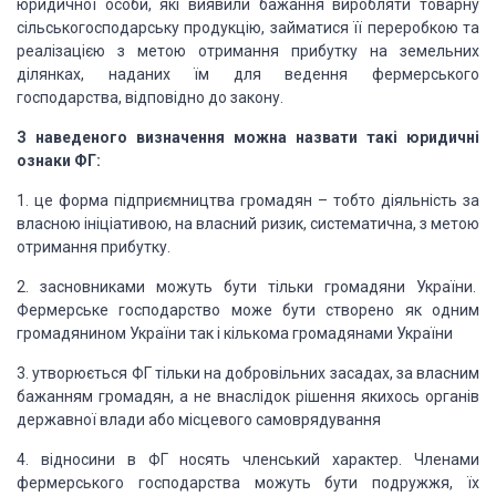
юридичної особи, які виявили бажання виробляти товарну
сільськогосподарську продукцію, займатися її переробкою та
реалізацією з метою отримання прибутку на земельних
ділянках, наданих їм для ведення фермерського
господарства, відповідно до закону.
З наведеного визначення можна назвати такі юридичні
ознаки ФГ:
1. це форма підприємництва громадян – тобто діяльність за
власною ініціативою, на власний ризик, систематична, з метою
отримання прибутку.
2. засновниками можуть бути тільки громадяни України.
Фермерське господарство може бути створено як одним
громадянином України так і кількома громадянами України
3. утворюється ФГ тільки на добровільних засадах, за власним
бажанням громадян, а не внаслідок рішення якихось органів
державної влади або місцевого самоврядування
4. відносини в ФГ носять членський характер. Членами
фермерського господарства можуть бути подружжя, їх