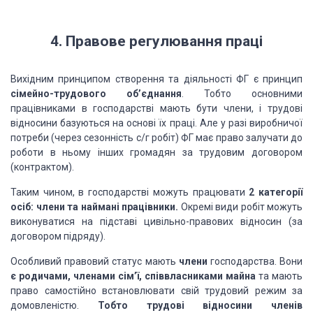
4. Правове регулювання праці
Вихідним принципом створення та діяльності ФГ є принцип
сімейно-трудового об’єднання
. Тобто основними
працівниками в господарстві мають бути члени, і трудові
відносини базуються на основі їх праці. Але у разі виробничої
потреби (через сезонність с/г робіт) ФГ має право залучати до
роботи в ньому інших громадян за трудовим договором
(контрактом).
Таким чином, в господарстві можуть працювати
2 категорії
осіб: члени та наймані працівники.
Окремі види робіт можуть
виконуватися на підставі цивільно-правових відносин (за
договором підряду).
Особливий правовий статус мають
члени
господарства. Вони
є родичами, членами сім’ї, співвласниками майна
та мають
право самостійно встановлювати свій трудовий режим за
домовленістю.
Тобто трудові відносини членів