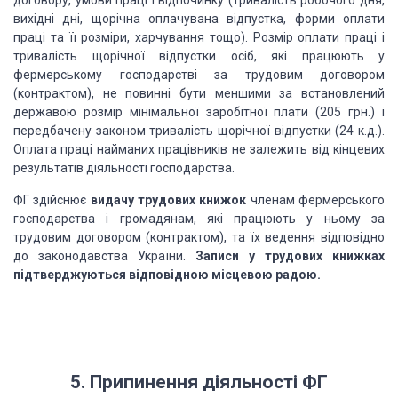
договору, умови праці і відпочинку (тривалість робочого дня,
вихідні дні, щорічна оплачувана відпустка, форми оплати
праці та її розміри, харчування тощо). Розмір оплати праці і
тривалість щорічної відпустки осіб, які працюють у
фермерському господарстві за трудовим договором
(контрактом), не повинні бути меншими за встановлений
державою розмір мінімальної заробітної плати (205 грн.) і
передбачену законом тривалість щорічної відпустки (24 к.д.).
Оплата праці найманих працівників не залежить від кінцевих
результатів діяльності господарства.
ФГ здійснює
видачу трудових книжок
членам фермерського
господарства і громадянам, які працюють у ньому за
трудовим договором (контрактом), та їх ведення відповідно
до законодавства України.
Записи у трудових книжках
підтверджуються відповідною місцевою радою.
5. Припинення діяльності ФГ