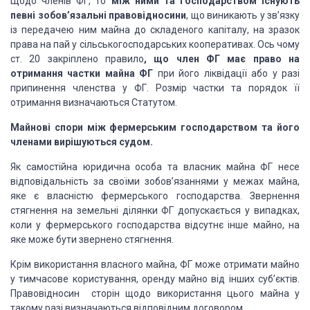
Щодо членів ФГ, то
між ними та господарством існують
певні зобов’язальні правовідносини
, що виникають у зв’язку
із передачею ним майна до складеного капіталу, на зразок
права на пай у сільськогосподарських кооперативах. Ось чому
ст. 20 закріплено правило
, що член ФГ має право на
отримання частки майна ФГ
при його ліквідації або у разі
припинення членства у ФГ. Розмір частки та порядок її
отримання визначаються Статутом.
Майнові спори між фермерським господарством та його
членами вирішуються судом.
Як самостійна юридична особа та власник майна ФГ несе
відповідальність за своїми зобов’язаннями у межах майна,
яке є власністю фермерського господарства. Звернення
стягнення на земельні ділянки ФГ допускається у випадках,
коли у фермерського господарства відсутнє інше майно, на
яке може бути звернено стягнення.
Крім використання власного майна, ФГ може отримати майно
у тимчасове користування, оренду майно від інших суб’єктів.
Правовідносин сторін щодо використання цього майна у
такому разі визначаються відповідним договором.