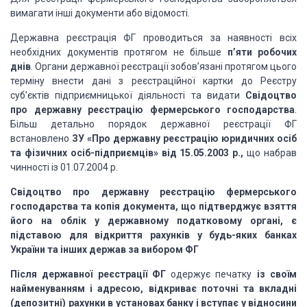
вимагати інші документи або відомості.
Державна реєстрація ФГ проводиться за наявності всіх
необхідних документів протягом не більше
п’яти робочих
днів
. Органи державної реєстрації зобов’язані протягом цього
терміну внести дані з реєстраційної картки до Реєстру
суб’єктів підприємницької діяльності та видати
Свідоцтво
про державну реєстрацію фермерського господарства
.
Більш детально порядок державної реєстрації ФГ
встановлено
ЗУ «Про державну реєстрацію юридичних осіб
та фізичних осіб-підприємців» від 15.05.2003 р.,
що набрав
чинності із 01.07.2004 р.
Свідоцтво про державну реєстрацію фермерського
господарства та копія документа, що підтверджує взяття
його на облік у державному податковому органі, є
підставою для відкриття рахунків у будь-яких банках
України та інших держав за вибором ФГ
Після державної реєстрації ФГ
одержує печатку
із своїм
найменуванням і адресою, відкриває поточні та вкладні
(депозитні) рахунки в установах банку і вступає у відносини