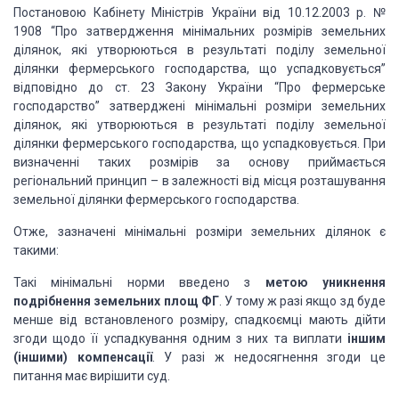
Постановою Кабінету Міністрів України від 10.12.2003 р. №
1908 “Про затвердження мінімальних розмірів земельних
ділянок, які утворюються в результаті поділу земельної
ділянки фермерського господарства, що успадковується”
відповідно до ст. 23 Закону України “Про фермерське
господарство” затверджені мінімальні розміри земельних
ділянок, які утворюються в результаті поділу земельної
ділянки фермерського господарства, що успадковується. При
визначенні таких розмірів за основу приймається
регіональний принцип – в залежності від місця розташування
земельної ділянки фермерського господарства.
Отже, зазначені мінімальні розміри земельних ділянок є
такими:
Такі мінімальні норми введено з
метою уникнення
подрібнення земельних площ ФГ
. У тому ж разі якщо зд буде
менше від встановленого розміру, спадкоємці мають дійти
згоди щодо її успадкування одним з них та виплати
іншим
(іншими) компенсації
. У разі ж недосягнення згоди це
питання має вирішити суд.