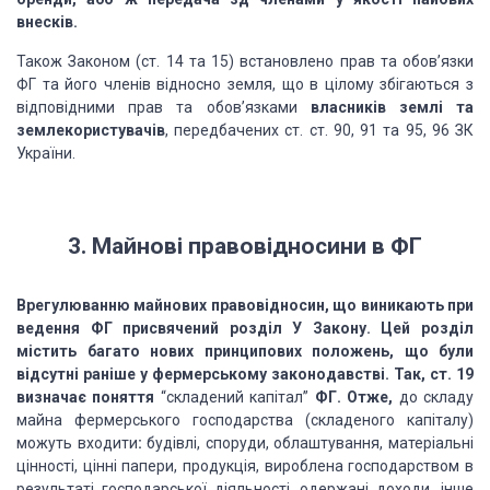
внесків.
Також Законом (ст. 14 та 15) встановлено прав та обов’язки
ФГ та його членів відносно земля, що в цілому збігаються з
відповідними прав та обов’язками
власників землі та
землекористувачів
, передбачених ст. ст. 90, 91 та 95, 96 ЗК
України.
3. Майнові правовідносини в ФГ
Врегулюванню майнових правовідносин, що виникають при
ведення ФГ присвячений розділ У Закону. Цей розділ
містить багато нових принципових положень, що були
відсутні раніше у фермерському законодавстві. Так, ст. 19
визначає поняття
“складений капітал”
ФГ. Отже,
до складу
майна фермерського господарства (складеного капіталу)
можуть входити
:
будівлі, споруди, облаштування, матеріальні
цінності, цінні папери, продукція, вироблена господарством в
результаті господарської діяльності, одержані доходи, інше