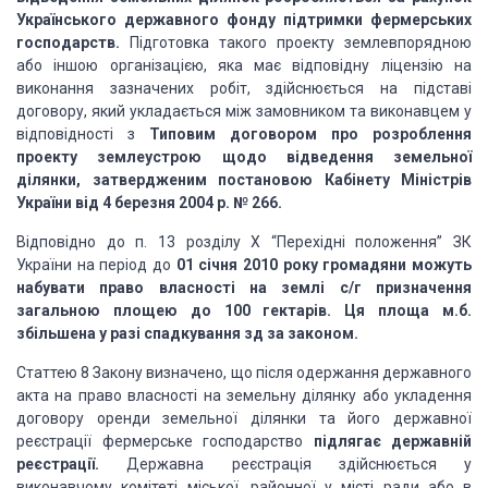
Українського державного фонду підтримки фермерських
господарств.
Підготовка такого проекту землевпорядною
або іншою організацією, яка має відповідну ліцензію на
виконання зазначених робіт, здійснюється на підставі
договору, який укладається між замовником та виконавцем у
відповідності з
Типовим договором про розроблення
проекту землеустрою щодо відведення земельної
ділянки, затвердженим постановою Кабінету Міністрів
України від 4 березня 2004 р. № 266.
Відповідно до п. 13 розділу Х “Перехідні положення” ЗК
України на період до
01 січня 2010 року громадяни можуть
набувати право власності на землі с/г призначення
загальною площею до 100 гектарів. Ця площа м.б.
збільшена у разі спадкування зд за законом.
Статтею 8 Закону визначено, що після одержання державного
акта на право власності на земельну ділянку або укладення
договору оренди земельної ділянки та його державної
реєстрації фермерське господарство
підлягає державній
реєстрації.
Державна реєстрація здійснюється у
виконавчому комітеті міської, районної у місті ради або в