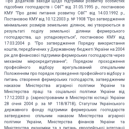
“Про додаткові заходи щодо підтримки розвитку особистих
підсобних господарств і СФГ” від 31.05.1995 р., постановою
КМУ “Про деякі питання розвитку СФГ” від 14.03.1992 р.,
Постановою КМУ від 10.12.2003 р. № 1908 “Про затвердження
мінімальних розмірів земельних ділянок, які утворюються в
результаті поділу земельної ділянки фермерського
господарства, що успадковується”, постановою КМУ від
17.03.2004 р. “Про затвердження Порядку використання
коштів, передбачених у Державному бюджеті України на 2004
рік для фінансової підтримки фермерських господарств через
механізм мікрокредитування”; Порядком проходження
професійного відбору врегульований спеціальним
Положенням про порядок проведення професійного відбору з
питань створення фермерських господарств, затвердженим
наказом Міністерства аграрної політики України та
Міністерства праці та соціальної політики України від
17.12.2003 р. (зареєстрованим в Міністерстві юстиції України
28 січня 2004 р. за № 118/8718); Статутом Українського
державного фонду підтримки фермерських господарств
затверджено спільним наказом Міністерства аграрної
політики України, Міністерства фінансів України та
Міністерства економіки та з питань європейської інтеграції