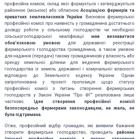
професійна комісія, склад якої формується і затверджується
районною (міською) або обласною
Асоціацією фермерів та
приватних землевласників України
. Висновок фермерської
професійної комісії про наявність у громадянина достатнього
досвіду роботи у сільському господарстві чи необхідної
сільськогосподарської кваліфікації
мав визнаватися
обов’язковою умовою
для державної реєстрації
фермерського господарства громадянина, а також умовою
для надання (передачі) такому громадянинові у власність або
оренду земельної ділянки для ведення фермерського
господарства із земель державної і комунальної власності
відповідно до Земельного кодексу України. Однак
запропонована у проекті пропозиція щодо статусу
професійної комісії з питань створення фермерських
господарств у Законі України “Про ФГ” реалізована лише
частково.
Ідея створення професійної комісії
безпосередньо фермерами законодавцем, на жаль, не
була підтримана.
Отже, професійний відбір громадян, які виявили бажання
створити фермерське господарство, проводить
районна
(міська) професійна комісія з питань створення