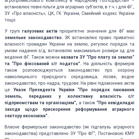
агропромислового комплексу в народному господарстві» –
встановлює певні пільги для аграрних суб’єктів, в т.ч. і для ФГ.,
ЗУ «Про власність», ЦК, ГК України, Сімейний кодекс України
тощо.
У групі
галузевих актів
пріоритетне значення для ФГ має
земельне законодавство.
ЗК встановлює право приватної
власності громадян України на землю, регулює порядок та
умови надання з/д, встановляє максимальні розміри зд для
ведення ФГ. Також можна
назвати ЗУ “Про плату за землю”
та “Про фіксований с/г податок”.
На діяльність фермерів
також розповсюджується законодавство про охорону
навколишнього природного середовища, лісове, водне
законодавство, про надра, трудове. На рівні підзаконних актів
це
Укази Президента України “Про порядок паювання
земель, переданих у колективну власність с/г
підприємствам та організаціям”,
а також
“Про невідкладні
заходи щодо прискорення реформування аграрного
сектору економіки”.
Власне фермерське законодавство (як підгалузь аграрного
законодавства) представлено ЗУ “Про ФГ”, Постановою КМУ