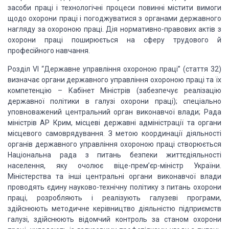
засоби праці і технологічні процеси повинні містити вимоги
щодо охорони праці і погоджуватися з органами державного
нагляду за охороною праці. Дія нормативно-правових актів з
охорони праці поширюється на сферу трудового й
професійного навчання.
Розділ VI “Державне управління охороною праці” (стаття 32)
визначає органи державного управління охороною праці та їх
компетенцію – Кабінет Міністрів (забезпечує реалізацію
державної політики в галузі охорони праці); спеціально
уповноважений центральний орган виконавчої влади; Рада
міністрів АР Крим, місцеві державні адміністрації та органи
місцевого самоврядування. З метою координації діяльності
органів державного управління охороною праці створюється
Національна рада з питань безпеки життєдіяльності
населення, яку очолює віце-прем’єр-міністр України.
Міністерства та інші центральні органи виконавчої влади
проводять єдину науково-технічну політику з питань охорони
праці, розробляють і реалізують галузеві програми,
здійснюють методичне керівництво діяльністю підприємств
галузі, здійснюють відомчий контроль за станом охорони