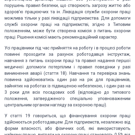
порушень правил безпеки, що створюють загрозу життю або
здоров’ю працюючих та ін. Ліквідація служби охорони праці
можлива тільки у разі ліквідації підприємства. Для допомоги
службі охорони праці на підприємстві, згідно з Типовим
положенням, може бути створена комісія з питань охорони
праці. Рішення комісії мають рекомендаційний характер.
Усі працівники під час прийняття на роботу і в процесі роботи
повинні проходити за рахунок роботодавця інструктаж,
навчання з питань охорони праці та правил надання першої
медичної допомоги потерпілим і правил поведінки у разі
виникнення аварії (стаття 18). Навчання та перевірка знань
повинна здійснюватись один раз на рік для працівників,
зайнятих на роботах із підвищеною небезпекою, і один раз на
3 роки для всіх посадових осіб (відповідно до типового
положення, затвердженого спеціально уповноваженим
центральним органом нагляду за охороною праці).
У статті 19 говориться, що фінансування охорони праці
здійснюється роботодавцем. Для підприємств, незалежно від
форми власності, або фізичних осіб, які використовують
найману працю, витрати на охорону праці становлять 0,5% від