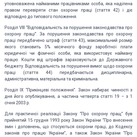
уповноважена найманими працівниками особа, яка наділена
правом перевіряти стан охорони праці (стаття 42) і діє
відповідно до типового положення.
Розділ VIII “Відповідальність за порушення законодавства про
охорону праці”. За порушення законодавства про охорону
праці передбачено штраф (стаття 43), максимальний розмір
якого становить 5% місячного фонду заробітної плати
юридичної чи фізичної особи, яка використовує найману
працю. Кошти від штрафів зараховуються до Державного
бюджету. Відповідальність за порушення вимог щодо охорони
праці (стаття 44) передбачається дисциплінарна,
адміністративна, матеріальна та кримінальна.
Розділ IX “Прикінцеві положення”. Закон набирає чинності з
дня його опублікування, а частина четверта статті 19 – з 1
січня 2003 р.
Для практичної реалізації Закону “Про охорону пращ” був
прийнятий 15 грудня 1993 року Закон України “Про внесення
змін і доповнень, що стосуються охорони праці, до Кодексу
законів про працю України”, а також Закон України “Про