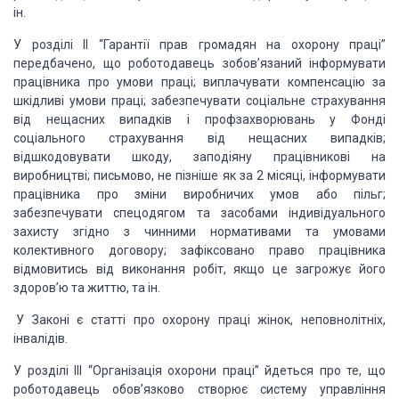
ін.
У розділі II “Гарантії прав громадян на охорону праці”
передбачено, що роботодавець зобов’язаний інформувати
працівника про умови праці; виплачувати компенсацію за
шкідливі умови праці; забезпечувати соціальне страхування
від нещасних випадків і профзахворювань у Фонді
соціального страхування від нещасних випадків;
відшкодовувати шкоду, заподіяну працівникові на
виробництві; письмово, не пізніше як за 2 місяці, інформувати
працівника про зміни виробничих умов або пільг;
забезпечувати спецодягом та засобами індивідуального
захисту згідно з чинними нормативами та умовами
колективного договору; зафіксовано право працівника
відмовитись від виконання робіт, якщо це загрожує його
здоров’ю та життю, та ін.
У Законі є статті про охорону праці жінок, неповнолітніх,
інвалідів.
У розділі III “Організація охорони праці” йдеться про те, що
роботодавець обов’язково створює систему управління