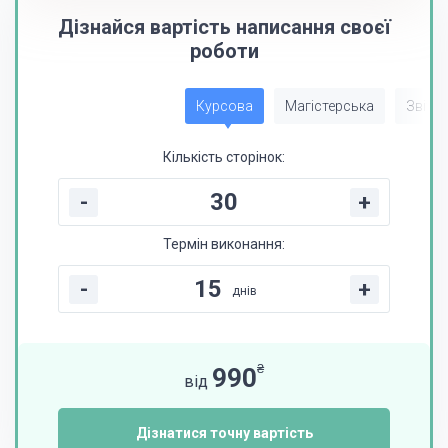
Дізнайся вартість написання своєї
роботи
Курсова
Магістерська
Звіт з
Кількість сторінок:
-
+
Термін виконання:
-
+
днів
₴
990
від
Дізнатися точну вартість