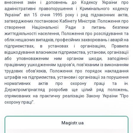
внесення змін і доповнень до Кодексу України про
адміністративні правопорушення і Кримінального кодексу
України” віл 15 січня 1995 року і ряд підзаконних актів,
затверджених постановою Кабінету Міністрів: Положення про
створення Національної Ради з питань безпеки
життєдіяльності населення, Положення про розслідування та
облік нещасних випадків, професійних захворювань і аварій на
підприємствах, в установах і організаціях, Правила
відшкодування власником підприємства, установи, організації
або уповноваженим ним органом шкоди, заподіяної
працівнику ушкодженням здоров’я, пов’язаним із виконанням
трудових обов’язків, Положення про порядок накладання
штрафів на підприємства, установи і організації за порушення
нормативних актів про охорону праці та ін.
Держпромгірнагляд розробив ще цілий ряд положень,
спрямованих на практичну реалізацію Закону України “Про
охорону праці”.
Magistr.ua