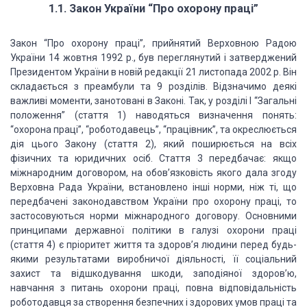
1.1. Закон України “Про охорону праці”
Закон “Про охорону праці”, прийнятий Верховною Радою
України 14 жовтня 1992 р., був переглянутий і затверджений
Президентом України в новій редакції 21 листопада 2002 р. Він
складається з преамбули та 9 розділів. Відзначимо деякі
важливі моменти, занотовані в Законі. Так, у розділі І “Загальні
положення” (стаття 1) наводяться визначення понять:
“охорона праці”, “роботодавець”, “працівник”, та окреслюється
дія цього Закону (стаття 2), який поширюється на всіх
фізичних та юридичних осіб. Стаття 3 передбачає: якщо
міжнародним договором, на обов’язковість якого дала згоду
Верховна Рада України, встановлено інші норми, ніж ті, що
передбачені законодавством України про охорону праці, то
застосовуються норми міжнародного договору. Основними
принципами державної політики в галузі охорони праці
(стаття 4) є пріоритет життя та здоров’я людини перед будь-
якими результатами виробничої діяльності, її соціальний
захист та відшкодування шкоди, заподіяної здоров’ю,
навчання з питань охорони праці, повна відповідальність
роботодавця за створення безпечних і здорових умов праці та