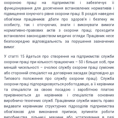
охороною праці на підприємстві і забезпечує її
функціонування для досягнення встановлених нормативів і
підвищення існуючого рівня охорони праці. В розділі наведені
обов’язки працівників: дбати про здоров’я і безпеку як
особисту, так і оточуючих; знати і виконувати вимоги
нормативно-правових актів з охорони праці; проходити
встановлені законодавством медичні огляди. Працівник несе
безпосередню відповідальність за порушення зазначених
вимог.
У статті 15 йдеться про створення на підприємстві служби
охорони праці при кількості працюючих – 50 і більше осіб, при
меншій чисельності – очолює службу охорони праці сумісник
або сторонній спеціаліст на договірних засадах (відповідно до
Типового положення про службу охорони праці). Служба
охорони праці підпорядковується роботодавцю, а її керівники
та спеціалісти за своєю посадою і заробітною платою
прирівнюються до керівників і спеціалістів основних
виробничо-технічних служб. Працівники служби мають право
видавати керівникам структурних підрозділів підприємства
обов’язкові для виконання приписи, зупиняти роботи
виробництва, дільниці, машини або устаткування в разі