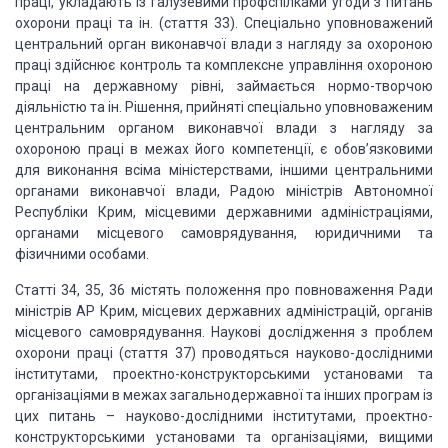
праці, укладають із галузевими профспілками угоди з питань
охорони праці та ін. (стаття 33). Спеціально уповноважений
центральний орган виконавчої влади з нагляду за охороною
праці здійснює контроль та комплексне управління охороною
праці на державному рівні, займається нормо-творчою
діяльністю та ін. Рішення, прийняті спеціально уповноваженим
центральним органом виконавчої влади з нагляду за
охороною праці в межах його компетенції, є обов’язковими
для виконання всіма міністерствами, іншими центральними
органами виконавчої влади, Радою міністрів Автономної
Республіки Крим, місцевими державними адміністраціями,
органами місцевого самоврядування, юридичними та
фізичними особами.
Статті 34, 35, 36 містять положення про повноваження Ради
міністрів АР Крим, місцевих державних адміністрацій, органів
місцевого самоврядування. Наукові дослідження з проблем
охорони праці (стаття 37) проводяться науково-дослідними
інститутами, проектно-конструкторськими установами та
організаціями в межах загальнодержавної та інших програм із
цих питань – науково-дослідними інститутами, проектно-
конструкторськими установами та організаціями, вищими