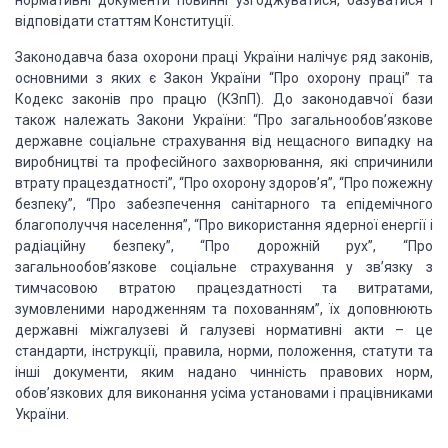
нормативні документи повинні узгоджуватися, базуватися і
відповідати статтям Конституції.
Законодавча база охорони праці України налічує ряд законів,
основними з яких є Закон України “Про охорону праці” та
Кодекс законів про працю (КЗпП). До законодавчої бази
також належать Закони України: “Про загальнообов’язкове
державне соціальне страхування від нещасного випадку на
виробництві та професійного захворювання, які спричинили
втрату працездатності”, “Про охорону здоров’я”, “Про пожежну
безпеку”, “Про забезпечення санітарного та епідемічного
благополуччя населення”, “Про використання ядерної енергії і
радіаційну безпеку”, “Про дорожній рух”, “Про
загальнообов’язкове соціальне страхування у зв’язку з
тимчасовою втратою працездатності та витратами,
зумовленими народженням та похованням”, їх доповнюють
державні міжгалузеві й галузеві нормативні акти – це
стандарти, інструкції, правила, норми, положення, статути та
інші документи, яким надано чинність правових норм,
обов’язкових для виконання усіма установами і працівниками
України.