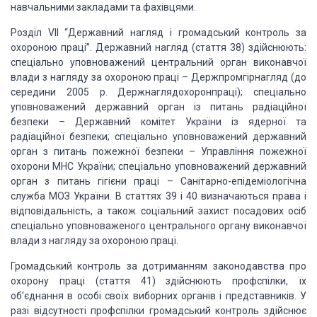
навчальними закладами та фахівцями.
Розділ VII “Державний нагляд і громадський контроль за
охороною праці”. Державний нагляд (стаття 38) здійснюють:
спеціально уповноважений центральний орган виконавчої
влади з нагляду за охороною праці – Держпромгірнагляд (до
середини 2005 р. Держнаглядохоронпраці); спеціально
уповноважений державний орган із питань радіаційної
безпеки – Державний комітет України із ядерної та
радіаційної безпеки; спеціально уповноважений державний
орган з питань пожежної безпеки – Управління пожежної
охорони МНС України; спеціально уповноважений державний
орган з питань гігієни праці – Санітарно-епідеміологічна
служба МОЗ України. В статтях 39 і 40 визначаються права і
відповідальність, а також соціальний захист посадових осіб
спеціально уповноваженого центрального органу виконавчої
влади з нагляду за охороною праці.
Громадський контроль за дотриманням законодавства про
охорону праці (стаття 41) здійснюють профспілки, їх
об’єднання в особі своїх виборних органів і представників. У
разі відсутності профспілки громадський контроль здійснює