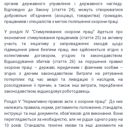
органів державного управління і державного нагляду.
Відповідно до Закону (стаття 24), можуть створюватися
добровільні об’єднання (асоціації, товариства) громадян,
працівників і спеціалістів з метою поліпшення охорони праці.
У розділі IV “Стимулювання охорони праці” йдеться про
економічне стимулювання працівників (стаття 25) за активну
участь та ініціативу у запровадженні заходів щодо
підвищення рівня безпеки праці, яке здійснюється згідно з
колективним договором, угодою та законодавством.
Відшкодування збитків (стаття 26) за порушення правил
охорони праці – державі, юридичним і фізичним особам –
згідно з діючим законодавством. Витрати на рятування
потерпілих під час аварії та ліквідацію її наслідків, на
розслідування її причин, а також інші витрати, передбачені
законодавством, відшкодовує роботодавець.
Розділ V “Нормативно-правові акти з охорони праці”. До них
належать правила, норми, регламенти, положення, стандарти,
інструкції та інші документи, обов’язкові для виконання. Вони
переглядаються за необхідністю, але не рідше одного разу на
10 років. Стандарти, технічні умови та інші документи на