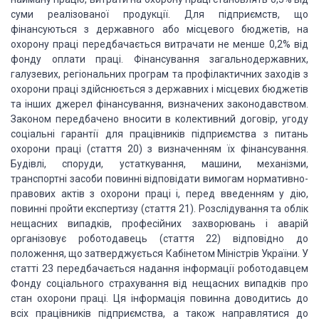
суми реалізованої продукції. Для підприємств, що
фінансуються з державного або місцевого бюджетів, на
охорону праці передбачається витрачати не менше 0,2% від
фонду оплати праці. Фінансування загальнодержавних,
галузевих, регіональних програм та профілактичних заходів з
охорони праці здійснюється з державних і місцевих бюджетів
та інших джерел фінансування, визначених законодавством.
Законом передбачено вносити в колективний договір, угоду
соціальні гарантії для працівників підприємства з питань
охорони праці (стаття 20) з визначенням їх фінансування.
Будівлі, споруди, устаткування, машини, механізми,
транспортні засоби повинні відповідати вимогам нормативно-
правових актів з охорони праці і, перед введенням у дію,
повинні пройти експертизу (стаття 21). Розслідування та облік
нещасних випадків, професійних захворювань і аварій
організовує роботодавець (стаття 22) відповідно до
положення, що затверджується Кабінетом Міністрів України. У
статті 23 передбачається надання інформації роботодавцем
Фонду соціального страхування від нещасних випадків про
стан охорони праці. Ця інформація повинна доводитись до
всіх працівників підприємства, а також направлятися до