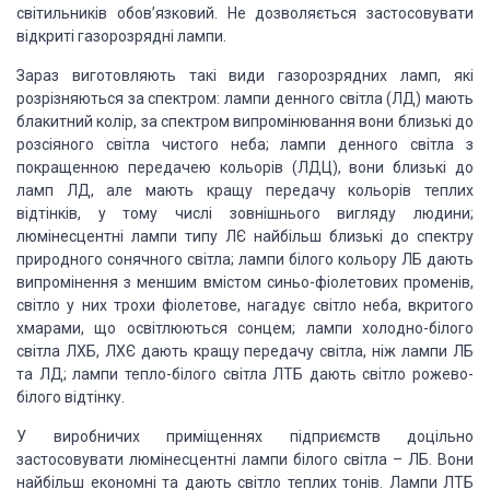
світильників обов’язковий. Не дозволяється застосовувати
відкриті газорозрядні лампи.
Зараз виготовляють такі види газорозрядних ламп, які
розрізняються за спектром: лампи денного світла (ЛД) мають
блакитний колір, за спектром випромінювання вони близькі до
розсіяного світла чистого неба; лампи денного світла з
покращенною передачею кольорів (ЛДЦ), вони близькі до
ламп ЛД, але мають кращу передачу кольорів теплих
відтінків, у тому числі зовнішнього вигляду людини;
люмінесцентні лампи типу ЛЄ найбільш близькі до спектру
природного сонячного світла; лампи білого кольору ЛБ дають
випромінення з меншим вмістом синьо-фіолетових променів,
світло у них трохи фіолетове, нагадує світло неба, вкритого
хмарами, що освітлюються сонцем; лампи холодно-білого
світла ЛХБ, ЛХЄ дають кращу передачу світла, ніж лампи ЛБ
та ЛД; лампи тепло-білого світла ЛТБ дають світло рожево-
білого відтінку.
У виробничих приміщеннях підприємств доцільно
застосовувати люмінесцентні лампи білого світла – ЛБ. Вони
найбільш економні та дають світло теплих тонів. Лампи ЛТБ