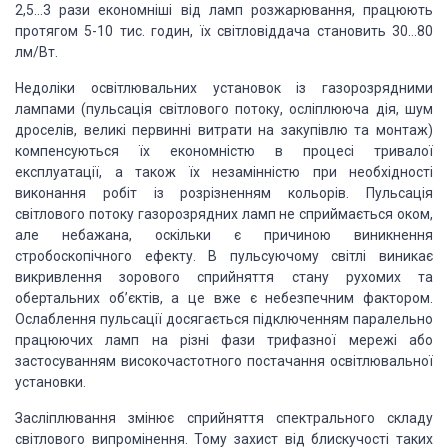
2,5…3 рази економніші від ламп розжарювання, працюють
протягом 5-10 тис. годин, їх світловіддача становить 30…80
лм/Вт.
Недоліки освітлювальних установок із газорозрядними
лампами (пульсація світлового потоку, осліплююча дія, шум
дроселів, великі первинні витрати на закупівлю та монтаж)
компенсуються їх економністю в процесі тривалої
експлуатації, а також їх незамінністю при необхідності
виконання робіт із розрізненням кольорів. Пульсація
світлового потоку газорозрядних ламп не сприймається оком,
але небажана, оскільки є причиною виникнення
стробоскопічного ефекту. В пульсуючому світлі виникає
викривлення зорового сприйняття стану рухомих та
обертальних об’єктів, а це вже є небезпечним фактором.
Ослаблення пульсації досягається підключенням паралельно
працюючих ламп на різні фази трифазної мережі або
застосуванням високочастотного постачання освітлювальної
установки.
Засліплювання змінює сприйняття спектрального складу
світлового випромінення. Тому захист від блискучості таких