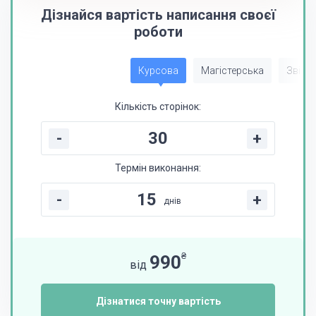
Дізнайся вартість написання своєї
роботи
Курсова
Магістерська
Звіт з
Кількість сторінок:
-
+
Термін виконання:
-
+
днів
₴
990
від
Дізнатися точну вартість