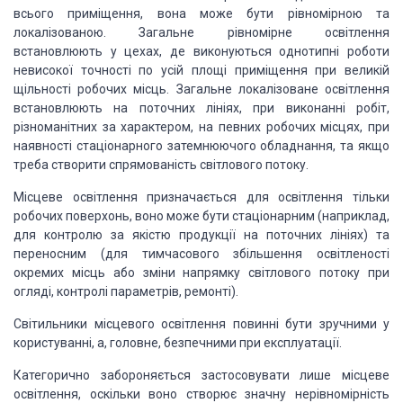
всього приміщення, вона може бути рівномірною та
локалізованою. Загальне рівномірне освітлення
встановлюють у цехах, де виконуються однотипні роботи
невисокої точності по усій площі приміщення при великій
щільності робочих місць. Загальне локалізоване освітлення
встановлюють на поточних лініях, при виконанні робіт,
різноманітних за характером, на певних робочих місцях, при
наявності стаціонарного затемнюючого обладнання, та якщо
треба створити спрямованість світлового потоку.
Місцеве освітлення призначається для освітлення тільки
робочих поверхонь, воно може бути стаціонарним (наприклад,
для контролю за якістю продукції на поточних лініях) та
переносним (для тимчасового збільшення освітленості
окремих місць або зміни напрямку світлового потоку при
огляді, контролі параметрів, ремонті).
Світильники місцевого освітлення повинні бути зручними у
користуванні, а, головне, безпечними при експлуатації.
Категорично забороняється застосовувати лише місцеве
освітлення, оскільки воно створює значну нерівномірність