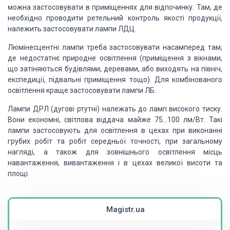
можна застосовувати в приміщеннях для відпочинку. Там, де
необхідно проводити ретельний контроль якості продукції,
належить застосовувати лампи ЛДЦ.
Люмінесцентні лампи треба застосовувати насамперед там,
де недостатнє природне освітлення (приміщення з вікнами,
що затіняються будівлями, деревами, або виходять на північ,
експедиції, підвальні приміщення тощо). Для комбінованого
освітлення краще застосовувати лампи ЛБ.
Лампи ДРЛ (дугові ртутні) належать до ламп високого тиску.
Вони економні, світлова віддача майже 75…100 лм/Вт. Такі
лампи застосовують для освітлення в цехах при виконанні
грубих робіт та робіт середньої точності, при загальному
нагляді, а також для зовнішнього освітлення місць
навантаження, вивантаження і в цехах великої висоти та
площі.
Magistr.ua