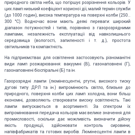
природного світла неба, що погіршує розрізнення кольорів. У
цих ламп низький коефіцієнт корисної дії, малий термін служби
(до 1000 годин), висока температура на поверхні колби (250…
300 °С). Водночас вони мають деякі переваги: широкий
діапазон потужностей і типів, порівняно з газорозрядними
лампами, незалежність експлуатації від навколишнього
середовища (вологості, запиленості і т. д.), простота
світильників та компактність.
На підприємствах для освітлення застосовують різноманітні
види ламп розжарювання: вакуумні (В), газонаповнені (Г),
газонаповнені біоспіральні (Б) та ін.
Газорозрядні лампи (люмінесцентні, ртутні, високого тиску
дугові типу ДРЛ та ін.) випромінюють світло, близьке до
природного, поверхня колби цих ламп холодна, вони більш
економні, дозволяють створювати високу освітленість. Такі
лампи випускаються в асортименті. За спектром їх
випромінювання передача кольорів має велике значення для
промисловості, оскільки дає можливість визначити дійсну
якість продукції, здійснювати контроль сировини,
напівфабрикатів та готових виробів. Люмінесцентні лампи в