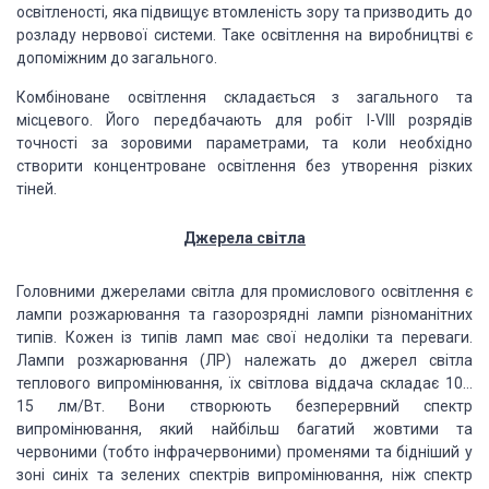
освітленості, яка підвищує втомленість зору та призводить до
розладу нервової системи. Таке освітлення на виробництві є
допоміжним до загального.
Комбіноване освітлення складається з загального та
місцевого. Його передбачають для робіт І-VIII розрядів
точності за зоровими параметрами, та коли необхідно
створити концентроване освітлення без утворення різких
тіней.
Джерела світла
Головними джерелами світла для промислового освітлення є
лампи розжарювання та газорозрядні лампи різноманітних
типів. Кожен із типів ламп має свої недоліки та переваги.
Лампи розжарювання (ЛР) належать до джерел світла
теплового випромінювання, їх світлова віддача складає 10…
15 лм/Вт. Вони створюють безперервний спектр
випромінювання, який найбільш багатий жовтими та
червоними (тобто інфрачервоними) променями та бідніший у
зоні синіх та зелених спектрів випромінювання, ніж спектр