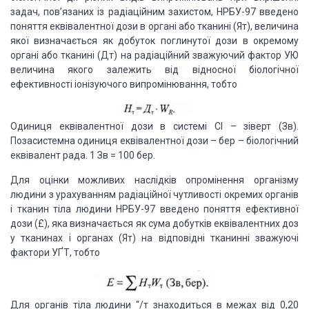
задач, пов’язаних із радіаційним захистом, НРБУ-97 введено
поняття еквівалентної дози в органі або тканині (Ят), величина
якої визначається як добуток поглинутої дози в окремому
органі або тканині (Дт) на радіаційний зважуючий фактор УЮ
величина якого залежить від відносної біологічної
ефективності іонізуючого випромінювання, тобто
Одиниця еквівалентної дози в системі СІ – зіверт (Зв).
Позасистемна одиниця еквівалентної дози – бер – біологічний
еквівалент рада. 1 Зв = 100 бер.
Для оцінки можливих наслідків опромінення організму
людини з урахуванням радіаційної чутливості окремих органів
і тканин тіла людини НРБУ-97 введено поняття ефективної
дози (£), яка визначається як сума добутків еквівалентних доз
у тканинах і органах (Ят) на відповідні тканинні зважуючі
фактори УҐТ, тобто
Для органів тіла людини “/т знаходиться в межах від 0,20