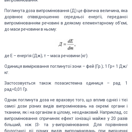
випромінювання.
Поглинута доза випромінювання (Д) це фізична величина, яка
дорівнює співвідношенню середньої енергії, переданої
випромінюванням речовині в деякому елементарному об’ємі,
до маси речовини в ньому:
де Е – енергія (Дж); т – маса речовини (кг).
Одиниця вимірювання поглинутої зони – фей (Гр.); 1 Гр= 1 Дж/
кг.
Застосовується також позасистемна одиниця – рад. 1
рад=0,01 Гр.
Однак поглинута доза не враховує того, що вплив однієї і тієї
самої дози різних видів випромінювань на окремі органи і
тканини, як і на організм в цілому, неоднаковий. Наприклад, сс
випромінювання спричиняє ефект іонізації майже у 20 разів
більший, ніж |3- та у-випромінювання. Для порівняння
біологічної дії різних видів випромінювань при вирішенні