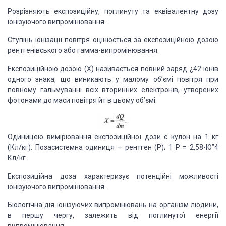
Розрізняють експозиційну, поглинуту та еквівалентну дозу
іонізуючого випромінювання.
Ступінь іонізації повітря оцінюється за експозиційною дозою
рентгенівського або гамма-випромінювання.
Експозиційною дозою (X) називається повний заряд ¿42 іонів
одного знака, що виникають у малому об’ємі повітря при
повному гальмуванні всіх вторинних електронів, утворених
фотонами до маси повітря йт в цьому об’ємі:
Одиницею вимірювання експозиційної дози є кулон на 1 кг
(Кл/кг). Позасистемна одиниця – рентген (Р); 1 Р = 2,58-Ю”4
Кл/кг.
Експозиційна доза характеризує потенційні можливості
іонізуючого випромінювання.
Біологічна дія іонізуючих випромінювань на організм людини,
в першу чергу, залежить від поглинутої енергії