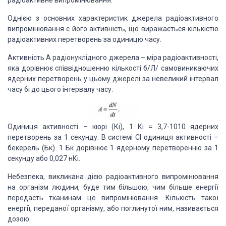
радіоактивне випромінювання.
Однією з основних характеристик джерела радіоактивного
випромінювання є його активність, що виражається кількістю
радіоактивних перетворень за одиницю часу.
Активність А радіонуклідного джерела – міра радіоактивності,
яка дорівнює співвідношенню кількості б/Л/ самовиникаючих
ядерних перетворень у цьому джерелі за невеликий інтервал
часу 6і до цього інтервалу часу:
Одиниця активності – кюрі (Кі), 1 Кі = 3,7-1010 ядерних
перетворень за 1 секунду. В системі СІ одиниця активності –
бекерель (Бк). 1 Бк дорівнює 1 ядерному перетворенню за 1
секунду або 0,027 нКі.
Небезпека, викликана дією радіоактивного випромінювання
на організм людини, буде тим більшою, чим більше енергії
передасть тканинам це випромінювання. Кількість такої
енергії, переданої організму, або поглинутої ним, називається
дозою.