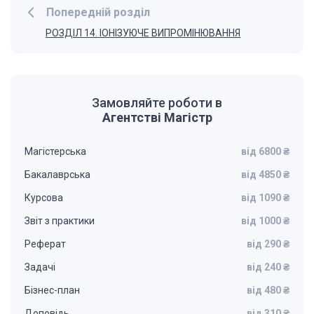
Попередній розділ
РОЗДІЛ 14. ІОНІЗУЮЧЕ ВИПРОМІНЮВАННЯ
Замовляйте роботи в
Агентстві Магістр
Магістерська
від 6800 ₴
Бакалаврська
від 4850 ₴
Курсова
від 1090 ₴
Звіт з практики
від 1000 ₴
Реферат
від 290 ₴
Задачі
від 240 ₴
Бізнес-план
від 480 ₴
Доповідь
від 310 ₴