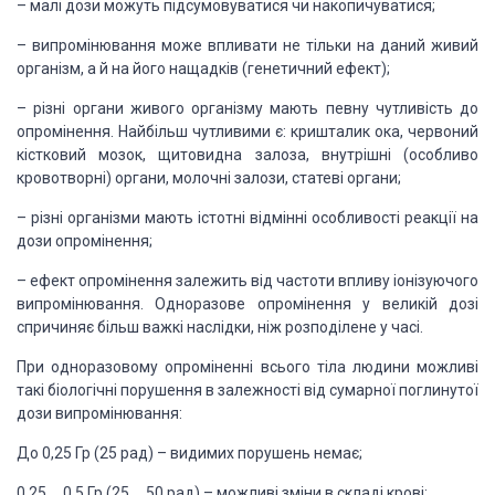
– малі дози можуть підсумовуватися чи накопичуватися;
– випромінювання може впливати не тільки на даний живий
організм, а й на його нащадків (генетичний ефект);
– різні органи живого організму мають певну чутливість до
опромінення. Найбільш чутливими є: кришталик ока, червоний
кістковий мозок, щитовидна залоза, внутрішні (особливо
кровотворні) органи, молочні залози, статеві органи;
– різні організми мають істотні відмінні особливості реакції на
дози опромінення;
– ефект опромінення залежить від частоти впливу іонізуючого
випромінювання. Одноразове опромінення у великій дозі
спричиняє більш важкі наслідки, ніж розподілене у часі.
При одноразовому опроміненні всього тіла людини можливі
такі біологічні порушення в залежності від сумарної поглинутої
дози випромінювання:
До 0,25 Гр (25 рад) – видимих порушень немає;
0,25 … 0,5 Гр (25 … 50 рад) – можливі зміни в складі крові;