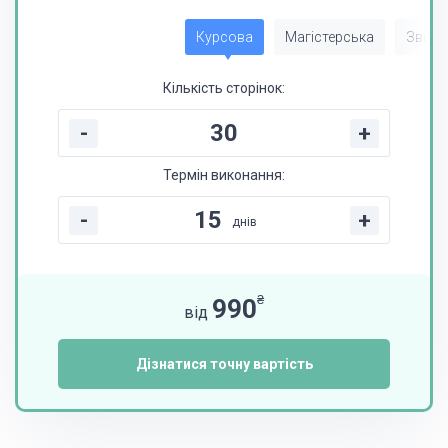
Курсова
Магістерська
Звіт з
Кількість сторінок:
-
+
Термін виконання:
-
+
днів
₴
990
від
Дізнатися точну вартість