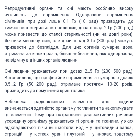
Репродуктивні органи та очі мають особливо високу
чутливість до опромінення. Одноразове опромінення
сім’яників при дозі лише 0,1 Гр (10 рад) призводить до
тимчасової стерильності чоловіків, доза понад 2 Гр (200 рад)
може призвести до сталої стерильності (чи на довгі роки).
Яєчники менш чутливі, але дози понад 3 Гр (300 рад) можуть
призвести до безпліддя. Для цих органів сумарна доза,
отримана за кілька разів, більш небезпечна, ніж одноразова,
на відміну від інших органів людини.
Очі людини уражаються при дозах 2…5 Гр (200…500 рад).
Встановлено, що професійне опромінення із сумарною дозою
0.5…2 Гр (50…200 рад), отримане протягом 10-20 років,
призводить до помутніння кришталика.
Небезпека радіоактивних елементів для людини
визначається здатністю організму поглинати та накопичувати
ці елементи. Тому при потраплянні радіоактивних речовин
усередину організму уражаються ті органи та тканини, у яких
відкладаються ті чи інші ізотопи: йод – у щитовидній залозі;
стронцій – у кістках; уран і плутоній – у нирках, товстому