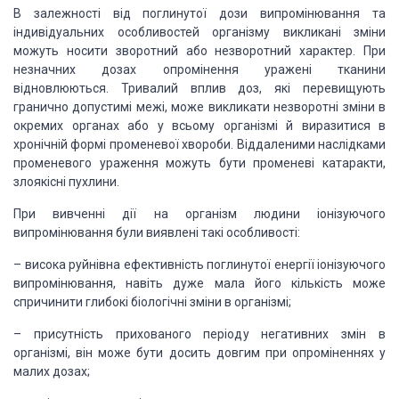
В залежності від поглинутої дози випромінювання та
індивідуальних особливостей організму викликані зміни
можуть носити зворотний або незворотний характер. При
незначних дозах опромінення уражені тканини
відновлюються. Тривалий вплив доз, які перевищують
гранично допустимі межі, може викликати незворотні зміни в
окремих органах або у всьому організмі й виразитися в
хронічній формі променевої хвороби. Віддаленими наслідками
променевого ураження можуть бути променеві катаракти,
злоякісні пухлини.
При вивченні дії на організм людини іонізуючого
випромінювання були виявлені такі особливості:
– висока руйнівна ефективність поглинутої енергії іонізуючого
випромінювання, навіть дуже мала його кількість може
спричинити глибокі біологічні зміни в організмі;
– присутність прихованого періоду негативних змін в
організмі, він може бути досить довгим при опроміненнях у
малих дозах;