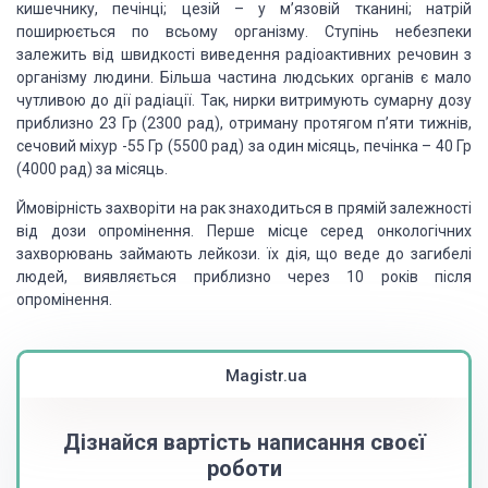
кишечнику, печінці; цезій – у м’язовій тканині; натрій
поширюється по всьому організму. Ступінь небезпеки
залежить від швидкості виведення радіоактивних речовин з
організму людини. Більша частина людських органів є мало
чутливою до дії радіації. Так, нирки витримують сумарну дозу
приблизно 23 Гр (2300 рад), отриману протягом п’яти тижнів,
сечовий міхур -55 Гр (5500 рад) за один місяць, печінка – 40 Гр
(4000 рад) за місяць.
Ймовірність захворіти на рак знаходиться в прямій залежності
від дози опромінення. Перше місце серед онкологічних
захворювань займають лейкози. їх дія, що веде до загибелі
людей, виявляється приблизно через 10 років після
опромінення.
Magistr.ua
Дізнайся вартість написання своєї
роботи