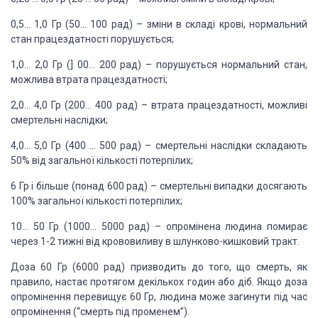
0,5… 1,0 Гр (50… 100 рад) – зміни в складі крові, нормальний
стан працездатності порушується;
1,0… 2,0 Гр (] 00… 200 рад) – порушується нормальний стан,
можлива втрата працездатності;
2,0… 4,0 Гр (200… 400 рад) – втрата працездатності, можливі
смертельні наслідки;
4,0… 5,0 Гр (400 … 500 рад) – смертельні наслідки складають
50% від загальної кількості потерпілих;
6 Гр і більше (понад 600 рад) – смертельні випадки досягають
100% загальної кількості потерпілих;
10… 50 Гр (1000… 5000 рад) – опромінена людина помирає
через 1-2 тижні від крововиливу в шлунково-кишковий тракт.
Доза 60 Гр (6000 рад) призводить до того, що смерть, як
правило, настає протягом декількох годин або діб. Якщо доза
опромінення перевищує 60 Гр, людина може загинути під час
опромінення (“смерть під променем”).