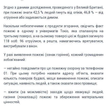
Згідно з даними дослідження, проведеного у Великій Британії,
при пожежі знати 42,5 % людей гинуть від опіків, 46,8 % — від
отруєння або задихаються димом.
Наскільки небезпечними є продукти згорання, свідчить факт
пожежі в одному з універмагів Токіо, яка спалахнула на
третьому поверсі, а на сьомому поверсі цієї ж будівлі загинуло
118 осіб: 96 отруїлися, а решта, намагаючись врятуватися,
вистрибували з вікон.
У разі виявлення пожежі (ознак горіння), кожний громадянин
зобов’язаний:
— негайно повідомити про це пожежну охорону за телефоном
01. При цьому потрібно назвати адресу об’єкта, вказати
кількість поверхів будівлі, місце виникнення пожежі, описати
ситуацію, наявність людей, а також сказати своє прізвище;
— вжити (за можливістю) заходів щодо евакуації людей,
гасіння (локалізації) пожежі та збереження матеріальних
цінностей;