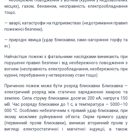
— необережне поводження з вогнем (куріння у недозволених
місцях), газом, бензином, несправність електрообладнання
тощо;
— аварії, катастрофи на підприємствах (недотримання правил
пожежної безпеки);
— природні явища (удар блискавки, само-загоряння торфу та
ін.).
Найчастіше пожежі з фатальними наслідками виникають при
порушенні правил безпеки і від необережного поводження з
вогнем (несправність електрообладнання, необережність при
курінні, перебування у нетверезому стані тощо)
Причиною пожеж може бути розряд блискавки. Блискавка —
електричний розряд між статично зарядженою хмарою та
землею. Сила струму блискавки досягає 200 кА, напруга 150
мВ. Час розряду блискавки до 1 с, а температура — 5000—10
000 °С. Особливо небезпечним є прямий удар блискавки, при
якому можливе руйнування об’єкта. Окрім прямого удару
(первинний прояв блискавки), виникає вторинний прояв у
вигляді електростатичної і магнітної індукції, а також