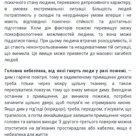
психічного стану людини, переважно депресивного характеру,
в умовах екстремальної ситуації. Більшість людей
потрапляють у складні та неординарні умови вперше і не
мають відповідної психічної стійкості та достатньої
підготовки. Коли дія факторів пожежі перевищує межу
психофізіологічних можливостей людини, то вона може
піддатися паніці. При цьому людина втрачає розсудливість, її
дії стають неконтрольованими та неадекватними тій ситуації,
що виникла. Це явище може призвести до масової загибелі
людей.
Головна небезпека, від якої гинуть люди у разі пожежі
, —
дим і гаряче повітря, тому в задимленому приміщенні дихати
треба тільки через мокру щільну тканину, а також
пересуватися повзучи, тому що знизу менше диму. Виходячи
останнім з приміщення, де виникла пожежа, потрібно
зачинити щільно двері, щоб полум’я не отримувало кисню.
Якщо дим у під’їзді (коридорі), треба, передусім, з’ясувати, що
трапилося, а потім якнайшвидше залишити приміщення через
головні та запасні виходи. З другого-третього поверхів можна
спуститися на зв’язаних простирадлах або кабелях, якщо є
небезпека для життя.