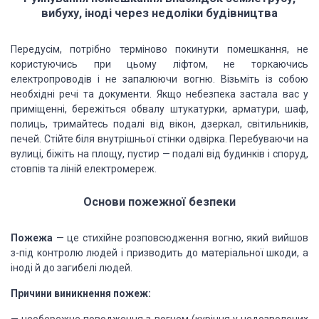
вибуху, іноді через недоліки будівництва
Передусім, потрібно терміново покинути помешкання, не
користуючись при цьому ліфтом, не торкаючись
електропроводів і не запалюючи вогню. Візьміть із собою
необхідні речі та документи. Якщо небезпека застала вас у
приміщенні, бережіться обвалу штукатурки, арматури, шаф,
полиць, тримайтесь подалі від вікон, дзеркал, світильників,
печей. Стійте біля внутрішньої стінки одвірка. Перебуваючи на
вулиці, біжіть на площу, пустир — подалі від будинків і споруд,
стовпів та ліній електромереж.
Основи пожежної безпеки
Пожежа
— це стихійне розповсюдження вогню, який вийшов
з-під контролю людей і призводить до матеріальної шкоди, а
іноді й до загибелі людей.
Причини виникнення пожеж: