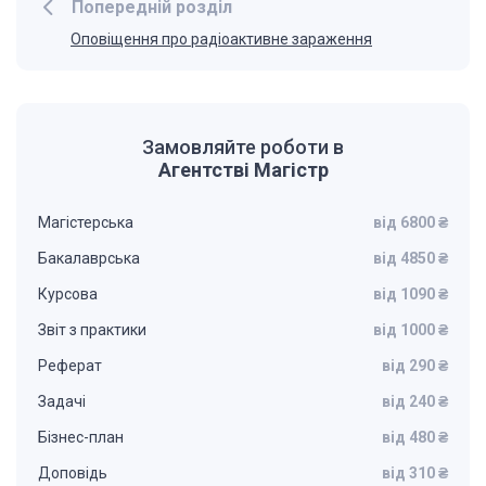
Попередній розділ
Оповіщення про радіоактивне зараження
Замовляйте роботи в
Агентстві Магістр
Магістерська
від 6800 ₴
Бакалаврська
від 4850 ₴
Курсова
від 1090 ₴
Звіт з практики
від 1000 ₴
Реферат
від 290 ₴
Задачі
від 240 ₴
Бізнес-план
від 480 ₴
Доповідь
від 310 ₴