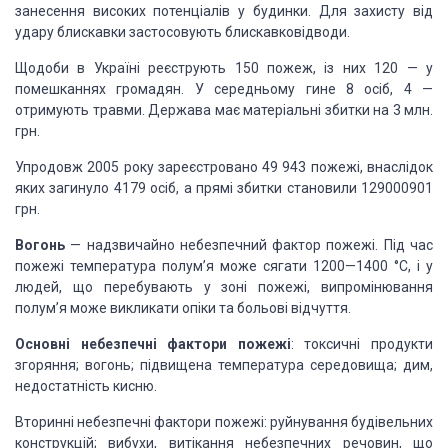
занесення високих потенціалів у будинки. Для захисту від
удару блискавки застосовують блискавковідводи.
Щодоби в Україні реєструють 150 пожеж, із них 120 — у
помешканнях громадян. У середньому гине 8 осіб, 4 —
отримують травми. Держава має матеріальні збитки на 3 млн.
грн.
Упродовж 2005 року зареєстровано 49 943 пожежі, внаслідок
яких загинуло 4179 осіб, а прямі збитки становили 129000901
грн.
Вогонь
— надзвичайно небезпечний фактор пожежі. Під час
пожежі температура полум’я може сягати 1200—1400 °С, і у
людей, що перебувають у зоні пожежі, випромінювання
полум’я може викликати опіки та больові відчуття.
Основні небезпечні фактори пожежі
: токсичні продукти
згоряння; вогонь; підвищена температура середовища; дим,
недостатність кисню.
Вторинні небезпечні фактори пожежі: руйнування будівельних
конструкцій; вибухи, витікання небезпечних речовин, що