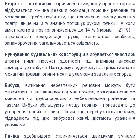
Недостатність кисню
спричинена тим, що у процесі горіння
відбувається хімічна реакція оксидації горючих речовин та
матеріалів. Треба пам’ятати, що пониження вмісту кисню у
повітрі лише на 3 % значно погіршує рухомі функції. А коли
вміст кисню в повітрі знижується до 14 % (норма — 21 %) —
втрачається координація рухів, з’являється слабкість,
запаморочення, загальмовується свідомість.
Руйнування будівельних конструкцій
відбувається внаслідок
втрати ними несучої здатності під впливом високих
температур і вибухів. При цьому люди можуть отримати значні
механічні травми, опинитися під уламками завалених споруд.
Вибухи
, витікання небезпечних речовин можуть бути
спричинені їх нагріванням під час пожежі, розгерметизацією
ємностей чи трубопроводів з небезпечними рідинами та
газами. Вибухи збільшують площу горіння і призводять до
утворення нових вогнищ. Люди, що перебувають поблизу,
підпадають під дію вибухової хвилі, дістають ураження
уламками.
Паніка
здебільшого спричиняється швидкими змінами