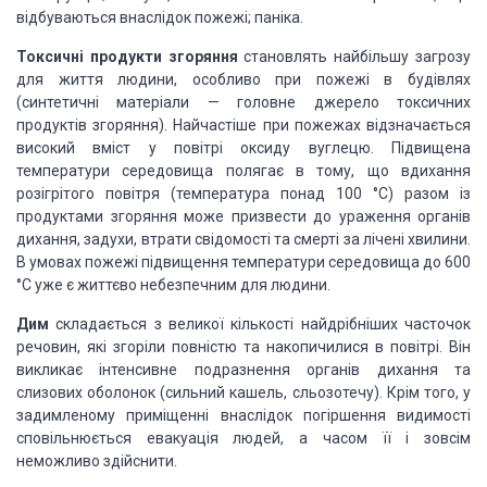
відбуваються внаслідок пожежі; паніка.
Токсичні продукти згоряння
становлять найбільшу загрозу
для життя людини, особливо при пожежі в будівлях
(синтетичні матеріали — головне джерело токсичних
продуктів згоряння). Найчастіше при пожежах відзначається
високий вміст у повітрі оксиду вуглецю. Підвищена
температури середовища полягає в тому, що вдихання
розігрітого повітря (температура понад 100 °С) разом із
продуктами згоряння може призвести до ураження органів
дихання, задухи, втрати свідомості та смерті за лічені хвилини.
В умовах пожежі підвищення температури середовища до 600
°С уже є життєво небезпечним для людини.
Дим
складається з великої кількості найдрібніших часточок
речовин, які згоріли повністю та накопичилися в повітрі. Він
викликає інтенсивне подразнення органів дихання та
слизових оболонок (сильний кашель, сльозотечу). Крім того, у
задимленому приміщенні внаслідок погіршення видимості
сповільнюється евакуація людей, а часом її і зовсім
неможливо здійснити.