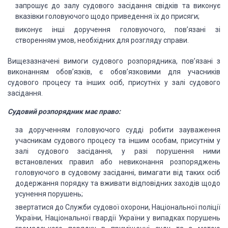
запрошує до залу судового засідання свідків та виконує
вказівки головуючого щодо приведення їх до присяги;
виконує інші доручення головуючого, пов’язані зі
створенням умов, необхідних для розгляду справи.
Вищезазначені вимоги судового розпорядника, пов’язані з
виконанням обов’язків, є обов’язковими для учасників
судового процесу та інших осіб, присутніх у залі судового
засідання.
Судовий розпорядник має право:
за дорученням головуючого судді робити зауваження
учасникам судового процесу та іншим особам, присутнім у
залі судового засідання, у разі порушення ними
встановлених правил або невиконання розпоряджень
головуючого в судовому засіданні, вимагати від таких осіб
додержання порядку та вживати відповідних заходів щодо
усунення порушень;
звертатися до Служби судової охорони, Національної поліції
України, Національної гвардії України у випадках порушень