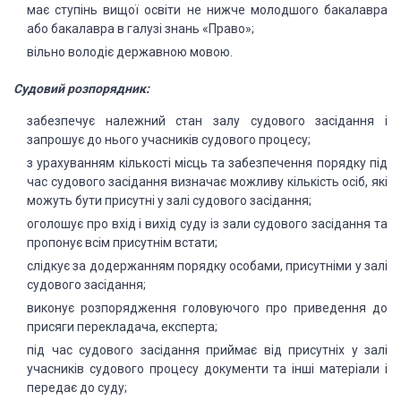
має ступінь вищої освіти не нижче молодшого бакалавра
або бакалавра в галузі знань «Право»;
вільно володіє державною мовою.
Судовий розпорядник:
забезпечує належний стан залу судового засідання і
запрошує до нього учасників судового процесу;
з урахуванням кількості місць та забезпечення порядку під
час судового засідання визначає можливу кількість осіб, які
можуть бути присутні у залі судового засідання;
оголошує про вхід і вихід суду із зали судового засідання та
пропонує всім присутнім встати;
слідкує за додержанням порядку особами, присутніми у залі
судового засідання;
виконує розпорядження головуючого про приведення до
присяги перекладача, експерта;
під час судового засідання приймає від присутніх у залі
учасників судового процесу документи та інші матеріали і
передає до суду;