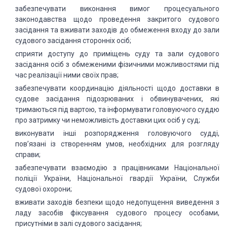
забезпечувати виконання вимог процесуального
законодавства щодо проведення закритого судового
засідання та вживати заходів до обмеження входу до зали
судового засідання сторонніх осіб;
сприяти доступу до приміщень суду та зали судового
засідання осіб з обмеженими фізичними можливостями під
час реалізації ними своїх прав;
забезпечувати координацію діяльності щодо доставки в
судове засідання підозрюваних і обвинувачених, які
тримаються під вартою, та інформувати головуючого суддю
про затримку чи неможливість доставки цих осіб у суд;
виконувати інші розпорядження головуючого судді,
пов’язані із створенням умов, необхідних для розгляду
справи;
забезпечувати взаємодію з працівниками Національної
поліції України, Національної гвардії України, Служби
судової охорони;
вживати заходів безпеки щодо недопущення виведення з
ладу засобів фіксування судового процесу особами,
присутніми в залі судового засідання;