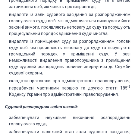
громадського порядку в приміщенні суду та з метою
затримання осіб, які чинять протиправні дії;
видаляти із зали судового засідання за розпорядженням
головуючого судді осіб, які відмовляються виконувати його
законні вимоги, проявляють неповагу до суду та порушують
процесуальний порядок здійснення судочинства;
видаляти із приміщення суду за розпорядженням голови
суду осіб, які проявляють неповагу до суду та порушують
громадський порядок у приміщенні суду. У разі
неможливості видалення правопорушника з приміщення
суду судовий розпорядник повинен звернутися до Служби
судової охорони;
складати протоколи про адміністративні правопорушення,
-3
передбачені частинами першою та другою статті 185
Кодексу України про адміністративні правопорушення.
Судовий розпорядник зобов’язаний:
забезпечувати неухильне виконання розпоряджень
головуючого судді;
забезпечувати належний стан зали судового засідання,