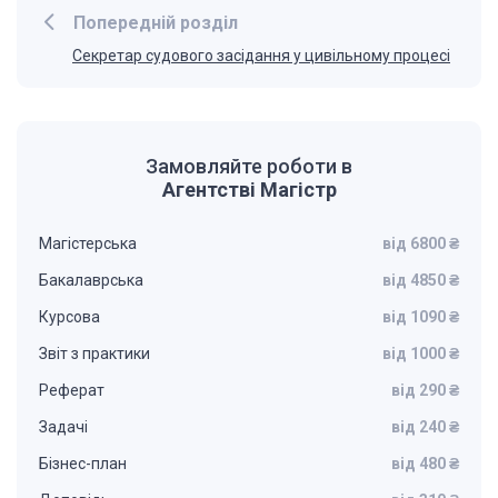
Попередній розділ
Секретар судового засідання у цивільному процесі
Замовляйте роботи в
Агентстві Магістр
Магістерська
від 6800 ₴
Бакалаврська
від 4850 ₴
Курсова
від 1090 ₴
Звіт з практики
від 1000 ₴
Реферат
від 290 ₴
Задачі
від 240 ₴
Бізнес-план
від 480 ₴