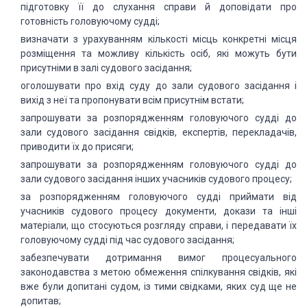
підготовку її до слухання справи й доповідати про
готовність головуючому судді;
визначати з урахуванням кількості місць конкретні місця
розміщення та можливу кількість осіб, які можуть бути
присутніми в залі судового засідання;
оголошувати про вхід суду до зали судового засідання і
вихід з неї та пропонувати всім присутнім встати;
запрошувати за розпорядженням головуючого судді до
зали судового засідання свідків, експертів, перекладачів,
приводити їх до присяги;
запрошувати за розпорядженням головуючого судді до
зали судового засідання інших учасників судового процесу;
за розпорядженням головуючого судді приймати від
учасників судового процесу документи, докази та інші
матеріали, що стосуються розгляду справи, і передавати їх
головуючому судді під час судового засідання;
забезпечувати дотримання вимог процесуального
законодавства з метою обмеження спілкування свідків, які
вже були допитані судом, із тими свідками, яких суд ще не
допитав;