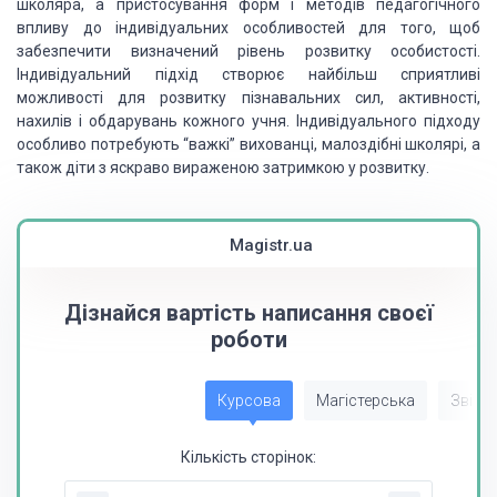
школяра, а пристосування форм і методів педагогічного
впливу до індивідуальних
особливостей для того, щоб
забезпечити визначений рівень розвитку особистості.
Індивідуальний
підхід створює найбільш сприятливі
можливості для розвитку пізнавальних сил, активності,
нахилів і обдарувань кожного учня. Індивідуального підходу
особливо потребують “важкі”
вихованці, малоздібні школярі, а
також діти з яскраво вираженою затримкою у розвитку.
Magistr.ua
Дізнайся вартість написання своєї
роботи
Курсова
Магістерська
Звіт з
Кількість сторінок: