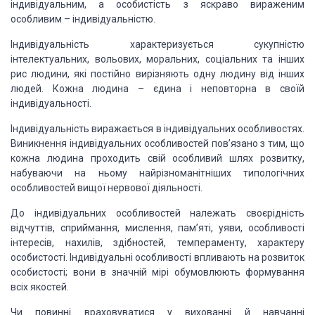
індивідуальним, а особистість з яскраво вираженим
особливим – індивідуальністю.
Індивідуальність характеризується сукупністю
інтелектуальних, вольових, моральних, соціальних та інших
рис людини, які постійно
вирізняють одну людину від інших
людей. Кожна людина – єдина і неповторна в своїй
індивідуальності.
Індивідуальність виражається в індивідуальних
особливостях.
Виникнення індивідуальних особливостей пов’язано з тим, що
кожна людина
проходить свій особливий шлях розвитку,
набуваючи на ньому найрізноманітніших типологічних
особливостей вищої нервової діяльності.
До індивідуальних особливостей належать
своєрідність
відчуттів, сприймання, мислення, пам’яті, уяви, особливості
інтересів,
нахилів, здібностей, темпераменту, характеру
особистості. Індивідуальні особливості
впливають на розвиток
особистості; вони в значній мірі обумовлюють формування
всіх
якостей.
Чи повинні враховуватися у вихованні
й навчанні