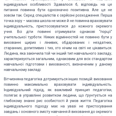
індивідуальні особливості Здавалося б, відповідь на це
питання повинна
бути однозначно позитивна. Але це не
зовсім так. Серед спеціалістів є серйозні розходження.
Перша
точка зору – масова школа не може й не повинна враховувати
індивідуальність,
пристосовуватися до кожного окремого
учня. Всі діти повинні отримувати однакові
“порції”
учительської турботи. Ніяких відмінностей не повинно бути у
вихованні
щирих і лінивих, обдарованих і нездатних,
старанних, допитливих і тих, хто нічим
на світі не цікавиться.
Людина, яка закінчила той чи інший тип навчального закладу,
характеризується загальним, однаковим для всіх стандартом
навчальної підготовки
і вихованості, визначеним у даному
навчальному закладі.
Вітчизняна педагогіка дотримується
інших позицій: виховання
повинно максимально враховувати індивідуальність.
Індивідуальний
підхід, як важливий принцип педагогіки,
полягає в управлінні розвит­ком людини,
що ґрунтується на
глибокому знанні рис особистості й умов життя. Педагогіка
індивідуального
підходу має на увазі не пристосування
завдань і основного змісту навчання й виховання
до окремого