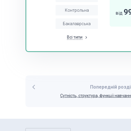
9
Контрольна
від
Бакалаврська
Всі типи
Попередній розді
Сутність, структура, функції навчан