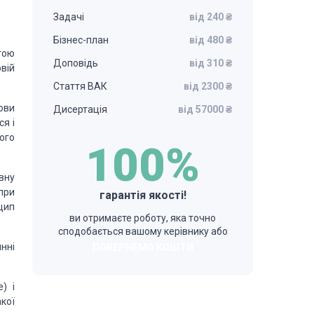
Задачі
від 240 ₴
Бізнес-план
від 480 ₴
тою
Доповідь
від 310 ₴
вій
Стаття ВАК
від 2300 ₴
ови
Дисертація
від 57000 ₴
я і
ого
100%
вну
при
гарантія якості!
цип
ви отримаєте роботу, яка точно
сподобається вашому керівнику або
нні
ПОВЕРНЕМО КОШТИ
) і
кої