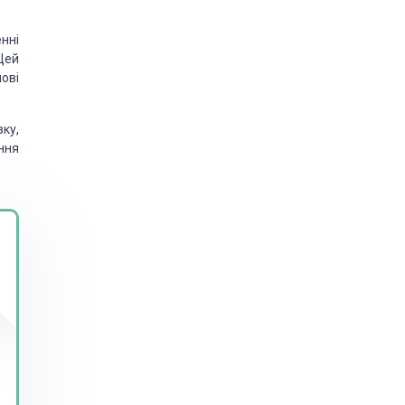
нні
Цей
ові
ку,
ння