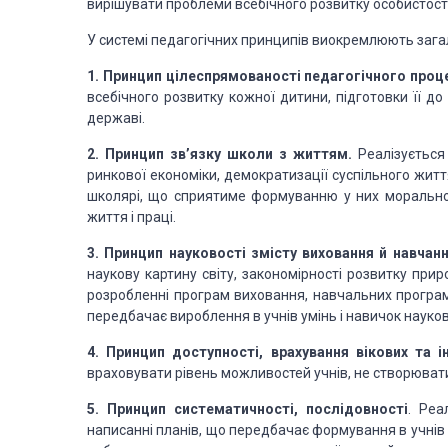
вирішувати
проблеми всебічного розвитку особистості
У системі педагогічних принципів виокремлюють
зага
1. Принцип цілеспрямованості педагогічного проц
всебічного розвитку кожної
дитини, підготовки її до
державі.
2. Принцип зв’язку школи з життям.
Реалізується
ринкової економіки,
демократизації суспільного житт
школярі, що сприятиме формуванню у них моральної,
життя і праці.
3. Принцип науковості змісту виховання й навчан
наукову картину світу, закономірності
розвитку приро
розробленні програм виховання, навчальних програм
передбачає вироблення в учнів умінь і навичок
науков
4. Принцип доступності, врахування вікових та і
враховувати рівень можливостей
учнів, не створюват
5. Принцип систематичності, послідовності
. Реа
написанні планів, що передбачає
формування в учнів 