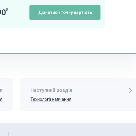
₴
90
Дізнатися точну вартість
л
Наступний розділ
ня
Технології навчання