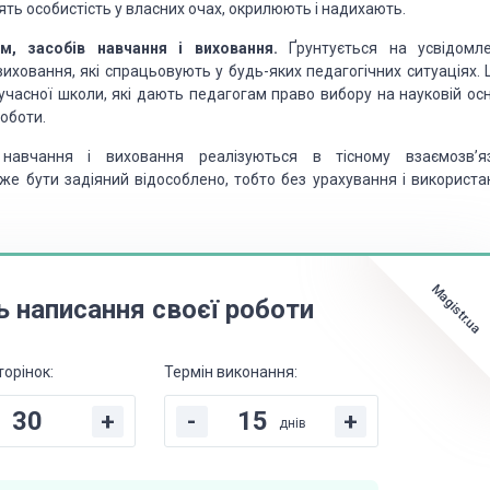
ять особистість
у власних очах, окрилюють і надихають.
м, засобів навчання
і виховання.
Ґрунтується на усвідомле
виховання, які спрацьовують у будь-яких педагогічних ситуаціях.
учасної школи, які дають педагогам
право вибору на науковій осн
оботи.
авчання і виховання реалізуються в тісному взаємозв’яз
же бути задіяний відособлено, тобто без урахування і використа
Magistr.ua
ь написання своєї роботи
торінок:
Термін виконання:
+
-
+
днів