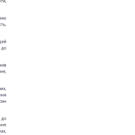
ти,
нню
ть,
дей
 до
нів
не,
их,
ння
син
 до
чне
ах,