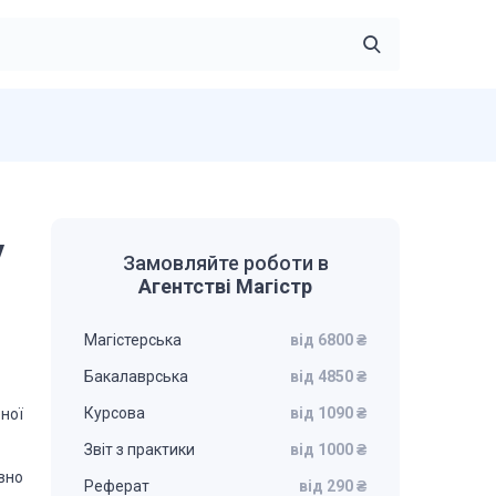
у
Замовляйте роботи в
Агентстві Магістр
Магістерська
від 6800 ₴
Бакалаврська
від 4850 ₴
Курсова
від 1090 ₴
ної
Звіт з практики
від 1000 ₴
вно
Реферат
від 290 ₴