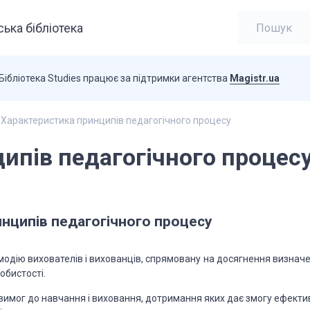
ька бібліотека
Бібліотека Studies працює за підтримки агентства
Magistr.ua
Характеристика принципів педагогічного процесу
ипів педагогічного процес
нципів педагогічного процесу
одію вихователів
і вихованців, спрямовану на досягнення визначе
обистості.
вимог до навчання і виховання, дотримання яких дає змогу ефекти