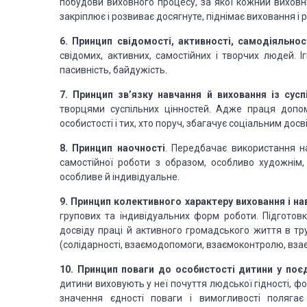
побудови виховного процесу, за якої кожний виховн
закріплює і розвиває досягнуте, піднімає виховання
і 
6. Принцип свідомості, активності, самодіяльнос
свідомих, активних,
самостійних і творчих людей. Іг
пасивність, байдужість.
7. Принцип зв’язку навчання й виховання із сус
творцями суспільних цінностей.
Адже праця допома
особистості
і тих, хто поруч, збагачує соціальним дос
8. Принцип наочності
. Передбачає використання н
самостійної роботи з образом,
особливо художнім, 
особливе й індивідуальне.
9. Принцип колективного характеру виховання і на
групових та індивідуальних форм
роботи. Підготов
досвіду
праці й активного громадського життя в тр
(солідарності, взаємодопомоги, взаємоконтролю, вза
10. Принцип поваги до особистості дитини у поє
дитини виховують у неї почуття
людської гідності, ф
значення єдності поваги і вимогливості поляга