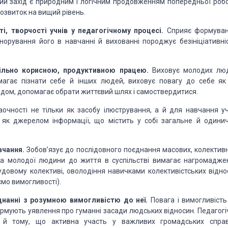
ий захід є природним і логічним
продовженням попередньої робо
розвиток на вищий рівень.
ті, творчості
учнів у педагогічному процесі.
Сприяє формува
норування його в навчанні й вихованні породжує безініціативніс
пільно корисною,
продуктивною працею.
Виховує молодих лю
гає пізнати себе й інших людей, виховує повагу до себе як
відом, допомагає обрати життєвий шлях і
самоствердитися.
аочності
не тільки як засобу ілюстрування, а й для навчання уч
як джерелом інформації, що містить у собі загальне й одинич
вчання.
Зобов’язує
до послідовного поєднання масових, колективн
ка молодої людини до життя в суспільстві вимагає нагромадже
удовому колективі, оволодіння навичками
колективістських відно
ємо
вимогливості).
днанні з розумною
вимогливістю до неї.
Повага і вимогливість
ормують уявлення про гуманні засади людських відносин. Педагогі
є й тому, що активна участь у важливих
громадських справ