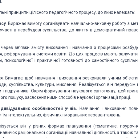
.
льні принципи цілісного педагогічного процесу, до яких належать:
есу
. Виражає
вимогу організувати навчально-виховну роботу з ме
 участі в перебудові суспільства, до життя в демократичній
право
через зв’язки змісту виховання і навчання з процесами розбуд
я, реформування системи освіти. До цих процесів мають
залучатис
 психологічної і практичної
готовності до самостійного суспільн
ня
. Вимагає,
щоб навчання і виховання розкривали учням об’єкти
ди, суспільства, культури, мислення. Реалізується він передусім 
 і підручників. Окрім формування
наукового світогляду, цей прин
ого пошуку, засвоєння ними способів наукової організації праці.
ндивідуальних
особливостей учнів.
Навчання і виховання пови
и їм інтелектуальних, фізичних і моральних перевантажень.
лізується
він у різних формах планування (тематичне, поурочне
навичок раціональної організації навчальної діяльності, а також
та