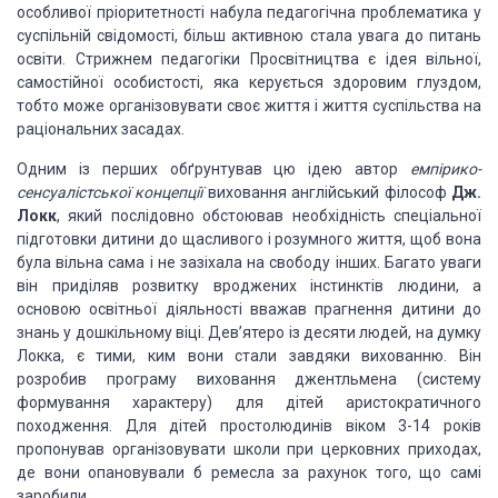
особливої пріоритетності набула педагогічна проблематика у
суспільній
свідомості, більш активною стала увага до питань
освіти. Стрижнем педагогіки Просвітництва
є ідея вільної,
самостійної особистості, яка керується здоровим глуздом,
тобто може
організовувати своє життя і життя суспільства на
раціональних засадах.
Одним із
перших обґрунтував цю ідею автор
емпірико-
сенсуалістської
концепції
виховання англійський філософ
Дж.
Локк
, який послідовно обстоював
необхідність спеціальної
підготовки дитини до щасливого і розумного життя, щоб вона
була вільна сама і не зазіхала на свободу інших. Багато уваги
він приділяв розвитку
вроджених інстинктів людини, а
основою освітньої діяльності вважав прагнення дитини
до
знань у дошкільному віці. Дев’ятеро із десяти людей, на думку
Локка, є тими,
ким вони стали завдяки вихованню. Він
розробив програму виховання джентльмена (систему
формування характеру) для дітей аристократичного
походження. Для дітей простолюдинів
віком 3-14 років
пропонував організовувати школи при церковних приходах,
де вони
опановували б ремесла за рахунок того, що самі
заробили.