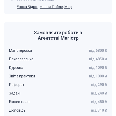
Епоха Відродження: Рабле, Мор
Замовляйте роботи в
Агентстві Магістр
Магістерська
від 6800 ₴
Бакалаврська
від 4850 ₴
Курсова
від 1090 ₴
Звіт з практики
від 1000 ₴
Реферат
від 290 ₴
Задачі
від 240 ₴
Бізнес-план
від 480 ₴
Доповідь
від 310 ₴