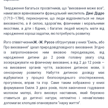
Твердження
багатьох просвітників, що “виховання може все”,
намагався врівноважити французький
мислитель
Дені Дідро
(1713—1784), переконуючи, що люди відрізняються не лише
вихованістю, а й силою, здоров’ям, фізичними і моральними
якостями, а діти і бідних,
і багатих людей можуть мати від
народження хороші задатки, які потребують розвитку.
Його співвітчизник
Ж.-Ж. Руссо
обґрунтував у книзі “Еміль, або
Про виховання” ідеал природовідповідного
виховання. Згідно
із запропонованою ним віковою періодизацією, від
народження дитини
до 2 років головну увагу слід
зосереджувати на фізичному вихованні, а від 2 до 12
років —
на вихованні органів чуття, засвоєнні дитиною мови, її
сенсорному розвитку.
Набуття дитиною досвіду має
відбуватися у процесі безпосереднього спостереження,
прогулянок, вправ та ігор. Саме таким зображено у книзі
формування Еміля. З двох
років, після закінчення годування
молоком матері, його виховує наставник, який бережно
ставиться до дитячої натури, непомітно і ненав’язливо
допомагає хлопцеві опановувати
“науку життя”.