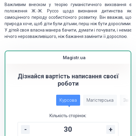
Важливим
внеском у теорію гуманістичного виховання є
положення Ж.-Ж. Руссо щодо визнання
дитинства як
самоцінного періоду особистісного розвитку. Він вважав, що
природа
хоче, щоб діти були дітьми, перш ніж бути дорослими.
У дітей своя власна манера
бачити, думати і почувати, і немає
нічого нерозважливішого, ніж бажання замінити
її дорослою.
Magistr.ua
Дізнайся вартість написання своєї
роботи
Курсова
Магістерська
Звіт з
Кількість сторінок:
-
+