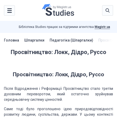
Бібліотека Studies працює за підтримки агентства
Magistr.ua
Головна
Шпаргалки
Педагогіка (Шпаргалки)
Просвітниц
Просвітництво: Локк, Дідро, Руссо
Просвітництво: Локк, Дідро, Руссо
Після Відродження
і Реформації Просвітництво стало третім
духовним переворотом, який остаточно зруйнував
середньовічну систему цінностей.
Саме тоді
було проголошено ідею природовідповідності
розвитку людини, суспільства, держави.
У цьому контексті