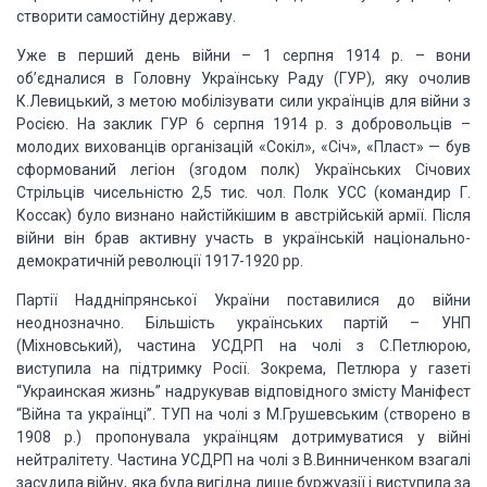
створити самостійну державу.
Уже в перший день війни – 1 серпня 1914 р. – вони
об’єдналися в Головну Українську Раду (ГУР), яку очолив
К.Левицький, з метою мобілізувати сили українців для війни з
Росією. На заклик ГУР 6 серпня 1914 р. з добровольців –
молодих вихованців організацій «Сокіл», «Січ», «Пласт» — був
сформований легіон (згодом полк) Українських Січових
Стрільців чисельністю 2,5 тис. чол. Полк УСС (командир Г.
Коссак) було визнано найстійкішим в австрійській армії. Після
війни він брав активну участь в українській національно-
демократичній революції 1917-1920 рр.
Партії Наддніпрянської України поставилися до війни
неоднозначно. Більшість українських партій – УНП
(Міхновський), частина УСДРП на чолі з С.Петлюрою,
виступила на підтримку Росії. Зокрема, Петлюра у газеті
“Украинская жизнь” надрукував відповідного змісту Маніфест
“Війна та українці”. ТУП на чолі з М.Грушевським (створено в
1908 р.) пропонувала українцям дотримуватися у війні
нейтралітету. Частина УСДРП на чолі з В.Винниченком взагалі
засудила війну, яка була вигідна лише буржуазії і виступила за