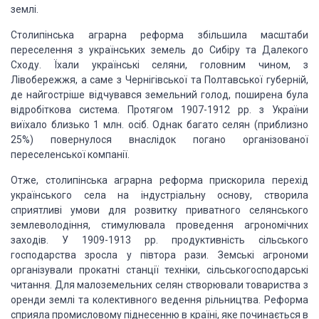
землі.
Столипінська аграрна реформа збільшила масштаби
переселення з українських земель до Сибіру та Далекого
Сходу. Їхали українські селяни, головним чином, з
Лівобережжя, а саме з Чернігівської та Полтавської губерній,
де найгостріше відчувався земельний голод, поширена була
відробіткова система. Протягом 1907-1912 рр. з України
виїхало близько 1 млн. осіб. Однак багато селян (приблизно
25%) повернулося внаслідок погано організованої
переселенської компанії.
Отже, столипінська аграрна реформа прискорила перехід
українського села на індустріальну основу, створила
сприятливі умови для розвитку приватного селянського
землеволодіння, стимулювала проведення агрономічних
заходів. У 1909-1913 рр. продуктивність сільського
господарства зросла у півтора рази. Земські агрономи
організували прокатні станції техніки, сільськогосподарські
читання. Для малоземельних селян створювали товариства з
оренди землі та колективного ведення рільництва. Реформа
сприяла промисловому піднесенню в країні, яке починається в