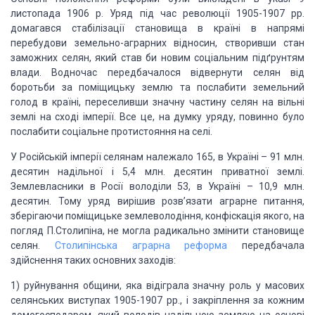
листопада 1906 р. Уряд під час революції 1905-1907 рр.
домагався стабілізації становища в країні в напрямі
перебудови земельно-аграрних відносин, створивши стан
заможних селян, який став би новим соціальним підґрунтям
влади. Водночас передбачалося відвернути селян від
боротьби за поміщицьку землю та послабити земельний
голод в країні, переселивши значну частину селян на вільні
землі на сході імперії. Все це, на думку уряду, повинно було
послабити соціальне протистояння на селі.
У Російській імперії селянам належало 165, в Україні – 91 млн.
десятин надільної і 5,4 млн. десятин приватної землі.
Землевласники в Росії володіли 53, в Україні – 10,9 млн.
десятин. Тому уряд вирішив розв’язати аграрне питання,
зберігаючи поміщицьке землеволодіння, конфіскація якого, на
погляд П.Столипіна, не могла радикально змінити становище
селян.
Столипінська аграрна реформа
передбачала
здійснення таких основних заходів:
1) руйнування общини, яка відіграла значну роль у масових
селянських виступах 1905-1907 рр., і закріплення за кожним