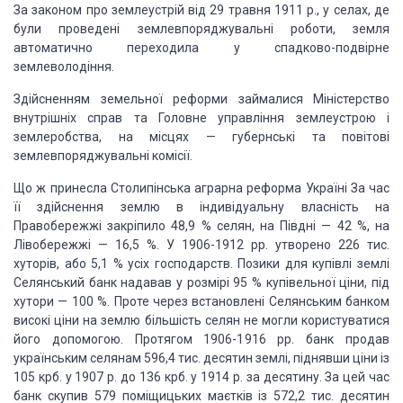
За законом про землеустрій від 29 травня 1911 р., у селах, де
були проведені землевпоряджувальні роботи, земля
автоматично переходила у спадково-подвірне
землеволодіння.
Здійсненням земельної реформи займалися Міністерство
внутрішніх справ та Головне управління землеустрою і
землеробства, на місцях — губернські та повітові
землевпоряджувальні комісії.
Що ж принесла Столипінська аграрна реформа Україні За час
її здійснення землю в індивідуальну власність на
Правобережжі закріпило 48,9 % селян, на Півдні — 42 %, на
Лівобережжі — 16,5 %. У 1906-1912 рр. утворено 226 тис.
хуторів, або 5,1 % усіх господарств. Позики для купівлі землі
Селянський банк надавав у розмірі 95 % купівельної ціни, під
хутори — 100 %. Проте через встановлені Селянським банком
високі ціни на землю більшість селян не могли користуватися
його допомогою. Протягом 1906-1916 рр. банк продав
українським селянам 596,4 тис. десятин землі, піднявши ціни із
105 крб. у 1907 р. до 136 крб. у 1914 р. за десятину. За цей час
банк скупив 579 поміщицьких маєтків із 572,2 тис. десятин