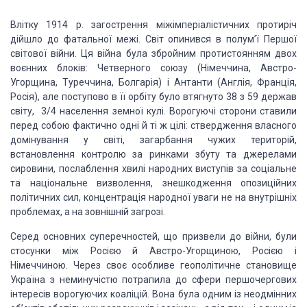
Влітку 1914 р. загострення міжімперіалістичних протиріч
дійшло до фатальної межі. Світ опинився в полум’ї Першої
світової війни. Ця війна була збройним протистоянням двох
воєнних блоків: Четверного союзу (Німеччина, Австро-
Угорщина, Туреччина, Болгарія) i Антанти (Англія, Франція,
Росія), але поступово в її орбіту було втягнуто 38 з 59 держав
світу, 3/4 населення земної кулі. Ворогуючі сторони ставили
перед собою фактично одні й тi ж цілі: ствердження власного
домінування у світі, загарбання чужих територій,
встановлення контролю за ринками збуту та джерелами
сировини, послаблення хвилі народних виступів за соціальне
та національне визволення, знешкодження опозиційних
політичних сил, концентрація народної уваги не на внутрішніх
проблемах, а на зовнішній загрозі.
Серед основних суперечностей, що призвели до війни, були
стосунки між Росією й Австро-Угорщиною, Росією і
Німеччиною. Через своє особливе геополітичне становище
Україна з неминучістю потрапила до сфери першочергових
інтересів ворогуючих коаліцій. Вона була одним із неодмінних