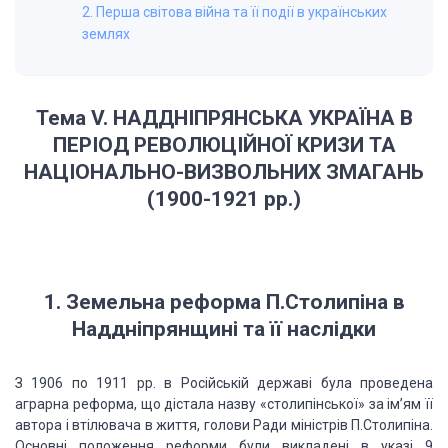
2. Перша світова війна та її події в українських
землях
Тема V. НАДДНІПРЯНСЬКА УКРАЇНА В
ПЕРІОД РЕВОЛЮЦІЙНОЇ КРИЗИ
ТА
НАЦІОНАЛЬНО-ВИЗВОЛЬНИХ ЗМАГАНЬ
(1900-1921 рр.)
1. Земельна реформа П.Столипіна в
Наддніпрянщині та її наслідки
З 1906 по 1911 рр. в Російській державі була проведена
аграрна реформа, що дістала назву «столипінської» за ім’ям її
автора і втілювача в життя, голови Ради міністрів П.Столипіна.
Основні положення реформи були викладені в указі 9