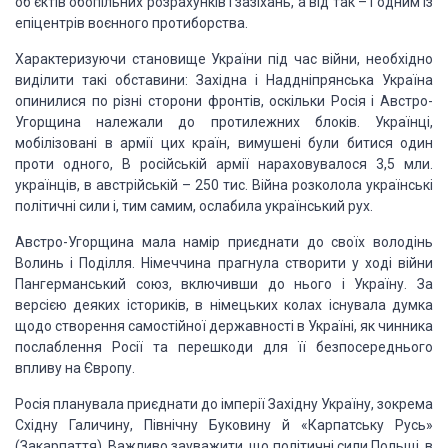
об’єктів обопільних розрахунків і зазіхань, а від так – і одним із
епіцентрів воєнного протиборства.
Характеризуючи становище України під час війни, необхідно
виділити такі обставини: Західна і Наддніпрянська Україна
опинилися по різні сторони фронтів, оскільки Росія і Австро-
Угорщина належали до протилежних блоків. Українці,
мобілізовані в армії цих країн, вимушені були битися один
проти одного, В російській армії нараховувалося 3,5 мли.
українців, в австрійській – 250 тис. Війна розколола українські
політичні сили і, тим самим, ослабила український рух.
Австро-Угорщина мала намір приєднати до своїх володінь
Волинь і Поділля. Німеччина прагнула створити у ході війни
Пангерманський союз, включивши до нього і Україну. За
версією деяких істориків, в німецьких колах існувала думка
щодо створення самостійної державності в Україні, як чинника
послаблення Росії та перешкоди для її безпосереднього
впливу на Європу.
Росія планувала приєднати до імперії Західну Україну, зокрема
Східну Галичину, Північну Буковину й «Карпатську Русь»
(Закарпаття). Важливо зауважити, що політичні сили Польщі, в