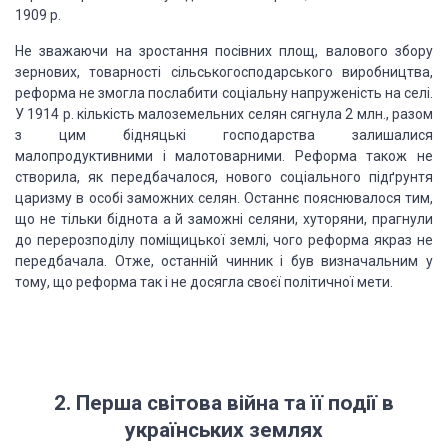
1909 р.
Не зважаючи на зростання посівних площ, валового збору
зернових, товарності сільськогосподарського виробництва,
реформа не змогла послабити соціальну напруженість на селі.
У 1914 р. кількість малоземельних селян сягнула 2 млн., разом
з цим бідняцькі господарства залишалися
малопродуктивними і малотоварними. Реформа також не
створила, як передбачалося, нового соціального підґрунтя
царизму в особі заможних селян. Останнє пояснювалося тим,
що не тільки біднота а й заможні селяни, хуторяни, прагнули
до перерозподілу поміщицької землі, чого реформа якраз не
передбачала. Отже, останній чинник і був визначальним у
тому, що реформа так і не досягла своєї політичної мети.
2. Перша світова війна та її події в
українських землях