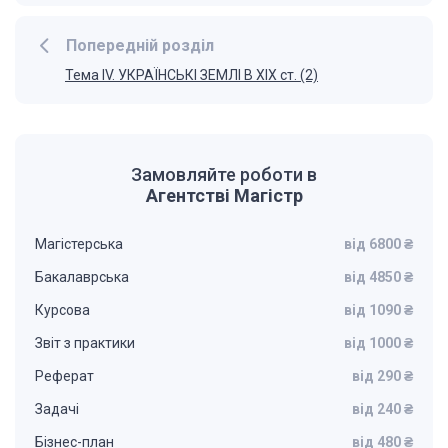
Попередній розділ
Тема ІV. УКРАЇНСЬКІ ЗЕМЛІ В ХІХ ст. (2)
Замовляйте роботи в
Агентстві Магістр
Магістерська
від 6800 ₴
Бакалаврська
від 4850 ₴
Курсова
від 1090 ₴
Звіт з практики
від 1000 ₴
Реферат
від 290 ₴
Задачі
від 240 ₴
Бізнес-план
від 480 ₴