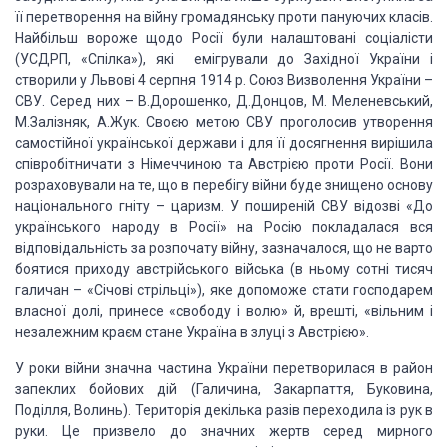
її перетворення на війну громадянську проти пануючих класів.
Найбільш вороже щодо Росії були налаштовані соціалісти
(УСДРП, «Спілка»), які емігрували до Західної України і
створили у Львові 4 серпня 1914 р. Союз Визволення України –
СВУ. Серед них – В.Дорошенко, Д.Донцов, М. Меленевський,
М.Залізняк, А.Жук. Своєю метою СВУ проголосив утворення
самостійної української держави і для її досягнення вирішила
співробітничати з Німеччиною та Австрією проти Росії. Вони
розраховували на те, що в перебігу війни буде знищено основу
національного гніту – царизм. У поширеній СВУ відозві «До
українського народу в Росії» на Росію покладалася вся
відповідальність за розпочату війну, зазначалося, що не варто
боятися приходу австрійського війська (в ньому сотні тисяч
галичан – «Січові стрільці»), яке допоможе стати господарем
власної долі, принесе «свободу і волю» й, врешті, «вільним і
незалежним краєм стане Україна в злуці з Австрією».
У роки війни значна частина України перетворилася в район
запеклих бойових дій (Галичина, Закарпаття, Буковина,
Поділля, Волинь). Територія декілька разів переходила із рук в
руки. Це призвело до значних жертв серед мирного