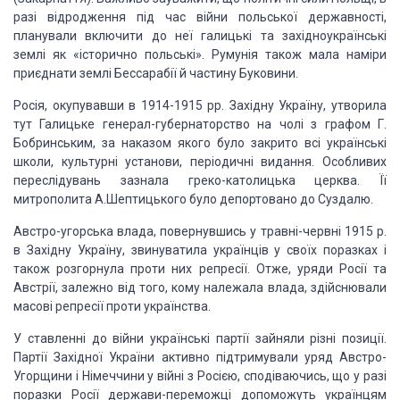
разі відродження під час війни польської державності,
планували включити до неї галицькі та західноукраїнські
землі як «історично польські». Румунія також мала наміри
приєднати землі Бессарабії й частину Буковини.
Росія, окупувавши в 1914-1915 рр. Західну Україну, утворила
тут Галицьке генерал-губернаторство на чолі з графом Г.
Бобринським, за наказом якого було закрито всі українські
школи, культурні установи, періодичні видання. Особливих
переслідувань зазнала греко-католицька церква. Її
митрополита А.Шептицького було депортовано до Суздалю.
Австро-угорська влада, повернувшись у травні-червні 1915 р.
в Західну Україну, звинуватила українців у своїх поразках і
також розгорнула проти них репресії. Отже, уряди Росії та
Австрії, залежно від того, кому належала влада, здійснювали
масові репресії проти українства.
У ставленні до війни українські партії зайняли різні позиції.
Партії Західної України активно підтримували уряд Австро-
Угорщини і Німеччини у війні з Росією, сподіваючись, що у разі
поразки Росії держави-переможці допоможуть українцям