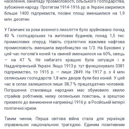
населення, занепаду промисловості, сільського господарства,
зубожіння народу. Протягом 1914-1916 рр. в Україні закрилися
більше 1400 підприємств, посівні площі зменшилися на 1,9
млн. десятин.
У Галичині за роки воєнного лихоліття було зруйновано понад
40 % господарських та житлових будинків, понад 1,5 тис.
промислових споруд. Навіть стратегічно важлива нафтова
промисловість зменшила виробництво на 1/3. На Буковині у
цей час поголів’я коней та свиней зменшилося на 60%, овець
— на 47 %. Не набагато кращою була ситуація і в
Наддніпрянській Україні. Якщо 1913 р. тут функціонувало 3381
підприємство, то 1915 р. — лише 2849. На 1917 р. з 4 млн
селянських господарств 1,8 млн дворів були без коней. У цей
час в селах залишилося лише 38,7 % працездатних чоловіків.
Погіршення становища народних мас обумовило хвилю
страйків робітників, низку селянських повстань, а зрештою
призвело до виникнення наприкінці 1916 р. в Російській імперії
політичної кризи.
Таким чином, Перша світова війна стала для українців
справжньою національною трагедією. Єдиним позитивним