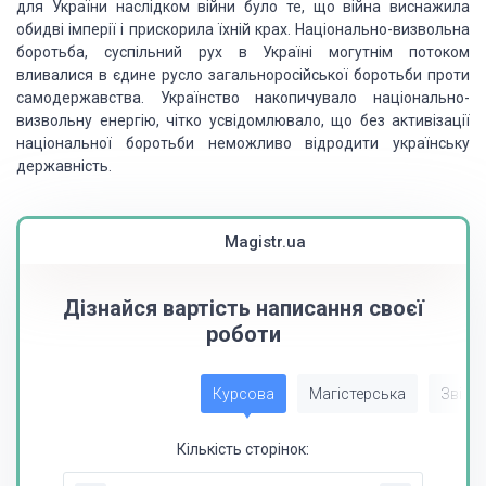
для України наслідком війни було те, що війна виснажила
обидві імперії і прискорила їхній крах. Національно-визвольна
боротьба, суспільний рух в Україні могутнім потоком
вливалися в єдине русло загальноросійської боротьби проти
самодержавства. Українство накопичувало національно-
визвольну енергію, чітко усвідомлювало, що без активізації
національної боротьби неможливо відродити українську
державність.
Magistr.ua
Дізнайся вартість написання своєї
роботи
Курсова
Магістерська
Звіт з
Кількість сторінок: