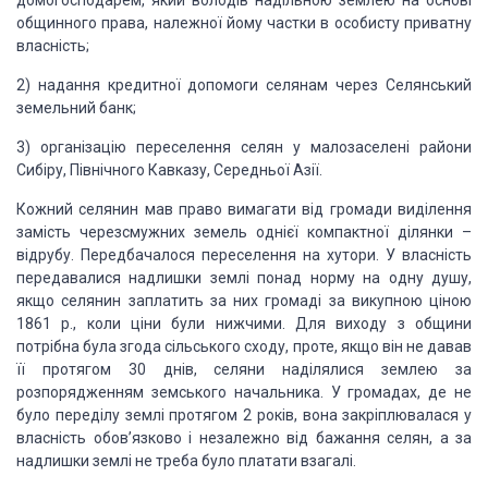
домогосподарем, який володів надільною землею на основі
общинного права, належної йому частки в особисту приватну
власність;
2) надання кредитної допомоги селянам через Селянський
земельний банк;
3) організацію переселення селян у малозаселені райони
Сибіру, Північного Кавказу, Середньої Азії.
Кожний селянин мав право вимагати від громади виділення
замість черезсмужних земель однієї компактної ділянки –
відрубу. Передбачалося переселення на хутори. У власність
передавалися надлишки землі понад норму на одну душу,
якщо селянин заплатить за них громаді за викупною ціною
1861 р., коли ціни були нижчими. Для виходу з общини
потрібна була згода сільського сходу, проте, якщо він не давав
її протягом 30 днів, селяни наділялися землею за
розпорядженням земського начальника. У громадах, де не
було переділу землі протягом 2 років, вона закріплювалася у
власність обов’язково і незалежно від бажання селян, а за
надлишки землі не треба було платати взагалі.