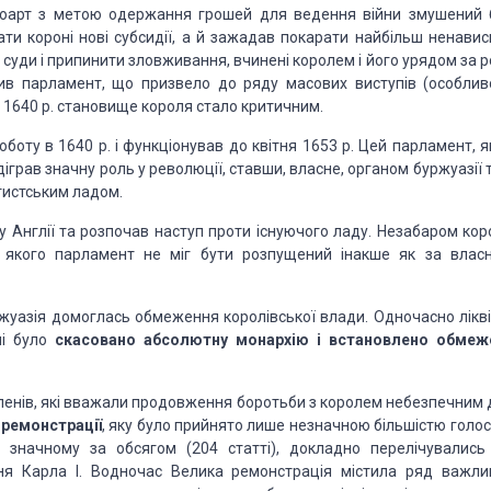
тюарт з ме­тою одержання грошей для ведення війни змушений 
ти короні нові субсидії, а й зажадав покарати найбільш ненавис
суди і припинити зловживання, вчинені королем і його урядом за р
тив парламент, що призвело до ряду ма­сових виступів (особлив
ні 1640 р. становище короля стало критичним.
боту в 1640 р. і функціонував до квітня 1653 р. Цей парламент, я
ідіграв знач­ну роль у революції, ставши, власне, органом буржуазії т
ютистським ладом.
 Англії та розпочав наступ проти існуючого ладу. Незабаром кор
до якого парламент не міг бути розпущений інакше як за влас
ржуа­зія домоглась обмеження королівської влади. Одночасно лікві
пі було
скасова­но абсолютну монархію і встановлено обмеж
членів, які вважали продовження боротьби з королем небезпечним 
 ремонстрації
, яку було прийнято лише незначною більшістю голос
, значному за обсягом (204 статті), докладно перелічувались 
ння Карла І. Водночас Велика ремонстрація містила ряд важли