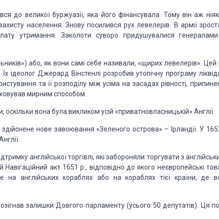
 до ве­ликої буржуазії, яка його фінансувала. Тому він аж ніяк
ахисту населення. Знову посилився рух левелерів. В армії зрост
плату утримання. Заколоти суворо придушувалися генералами
ьників») або, як вони самі себе називали, «щирих левелерів». Цей
. Їх ідеолог Джерард Вінстенлі розробив утопічну програму ліквід
ристування та її розподілу між усіма на засадах рівності, припин
аховував мирним спо­собом.
, оскіль­ки вона була викликом усій «приватновласницькій» Англії.
 здійснене нове завоювання «Зеленого острова» – Ірландії. У 1652
нглії.
ідтримку англійської торгівлі, які забороняли торгувати з англійсь
й Навігаційний акт 1651 р., відповідно до якого неєвропейські то
е на англійських кораблях або на кораблях тієї країни, де в
озігнав залишки Довгого парламенту (усього 50 депутатів). Ця по