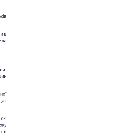
есів
и в
ила
йви­
щин
ної
да»
які
оку
і в