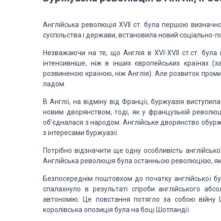
Англійська революція XVII ст. була першою визнач
суспільства і держави, встановила новий соціально-по
Незважаючи на те, що Англія в ХVІ-ХVІІ ст.ст. була
інтенсив­ніше, ніж в інших європейських країнах (з
розвиненою краї­ною, ніж Англія). Але розвиток про
ладом.
В Англії, на відміну від Франції, буржуазія виступи
новим дворянством, тоді, як у французькій революції
об’єдналася з народом. Англійське дворянство обуржуа
з інтереса­ми буржуазії.
Потрібно відзначити ще одну особливість англійської 
Анг­лійська революція була останньою революцією, як
Безпосереднім поштовхом до початку англійської бу
спалах­нуло в результаті спроби англійського абс
автономію. Це повстання потягло за собою війну Ш
королівська опозиція була на боці Шотландії.