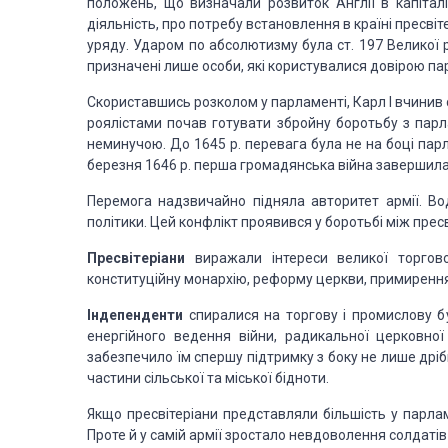
положень, що визначали розвиток Англії в капіталі
діяльність, про потребу встановлення в країні пресві
уряду. Ударом по абсолютизму була ст. 197 Великої 
призначені лише особи, які користувалися довірою па
Скориставшись розколом у парламенті, Карл І вчинив сп
роялістами почав готувати збройну боротьбу з парл
неминучою. До 1645 р. перевага була не на боці парла
березня 1646 р. перша громадянська війна завершил
Перемога надзвичайно підняла авторитет армії. В
політики. Цей конфлікт проявився у боротьбі між прес
Пресвітеріани
виражали інтереси великої торгово
конституційну монархію, реформу церкви, примирення 
Індепенденти
спиралися на торгову і промислову б
енергій­ного ведення війни, радикальної церковно
забезпечило їм спершу підтримку з боку не лише дрібн
частини сільської та міської бідноти.
Якщо пресвітеріани представляли більшість у парлам
Проте й у самій армії зростало невдоволення солдатів і