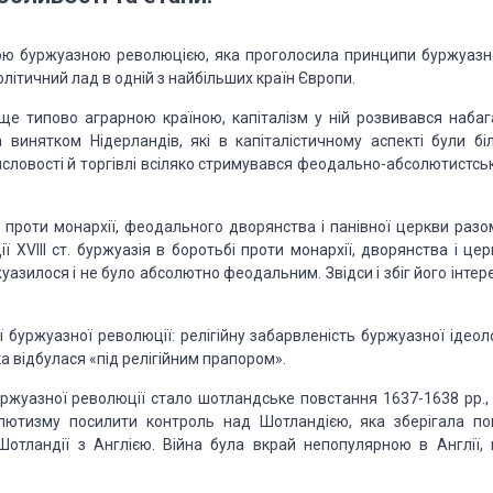
ною бур­жуазною революцією, яка проголосила принципи буржуазн
літичний лад в одній з найбільших країн Європи.
 ще типово аграрною країною, капіталізм у ній розвивався набаг
а винятком Нідерлан­дів, які в капіталістичному аспекті були бі
мисловості й торгівлі всіляко стримувався феодально-абсолютистсь
ла проти монархії, феодального дворянства і панівної церкви разо
 XVIII ст. буржуазія в боротьбі проти монархії, дворянства і цер
зилося і не бу­ло абсолютно феодальним. Звідси і збіг його інтер
буржуаз­ної революції: релігійну забарвленість буржуазної ідеоло
а відбулася «під релігійним прапором».
ржуазної революції стало шотландське повстання 1637-1638 рр.,
олютизму посилити конт­роль над Шотландією, яка зберігала по
отландії з Англією. Війна була вкрай непопулярною в Англії, 