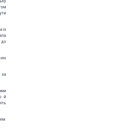
ьку
нтом
ути
м із
ала
, до
нях
 за
ами
о й
віть
ем.