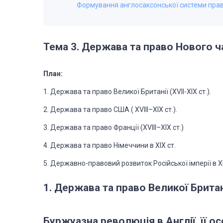
Формування англосаксонської системи пра
Тема 3. Держава та право Нового ч
План:
1. Держава та право Великої Британії (XVII-XIX ст.).
2. Держава та право США ( XVIII–XIX ст.).
3. Держава та право Франції (XVIII–XIX ст.)
4. Держава та право Німеччини в XIX ст.
5. Державно-правовий розвиток Російської імперії в ХІХ
1. Держава та право Великої Британії
Буржуазна революція в Англії, її ос