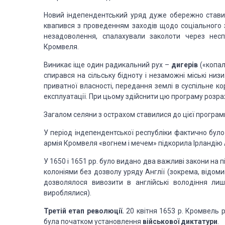
Новий індепендентський уряд дуже обережно ставився
квапився з проведенням заходів щодо соціального з
незадоволення, спала­хували заколоти через нес
Кромвеля.
Виникає іще один радикальний рух –
дигерів
(«копал
спирався на сільську бідноту і незаможні міські низи
приватної власності, передання землі в суспільне ко
експлуата­ції. При цьому здійснити цю програму розр
Загалом селяни з острахом ставилися до цієї програми
У період індепендентської республіки фактично було
армія Кромвеля «вогнем і мечем» підкорила Ірландію А
У 1650 і 1651 рр. було видано два важливі закони на п
ко­лоніями без дозволу уряду Англії (зокрема, відоми
дозволялося вивозити в англійські володіння лиш
вироблялися).
Третій етап революції.
20 квітня 1653 р. Кромвель р
була початком установлення
військової диктатури
.