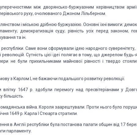
уперечнос­тями між дворянсько-буржуазним керівництвом армії
лерівського руху, очолюваного Джоном Лільберном.
елян­ством і міською дрібною буржуазією. Основні їхні вимоги: демо
аменту; демо­кратизація суду; рівність усіх перед законом; по
ування та ін.
республіки. Саме вони сформували ідею народного суверенітету, 
 революцій. Сутність цієї ідеї полягає в тому, що джерелом будь-
ери не були прихильниками май­нової рівності і твердо стояли
змову з Карлом І, не бажаючи подальшого розвитку революції.
ики влітку 1647 р. здобули перемогу над пресвітеріанами у Довг
у більшість.
громадян­ська війна. Короля заарештували. Проти нього було поруш
ічня 1649 р. Карла І Стюарта стратили.
ня в Англії республіки була постанова палати общин від 17 бере
ати парламенту.