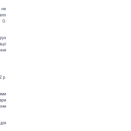
 не
ало
 О.
 рух
ації
ення
 р.
кими
вари
они
дія