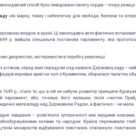
законодав­чий спосіб було ліквідовано палату лордів – опору реакції.
ладу
«як мар­ну, тяжку і небезпечну для свободи, безпеки та інтер
рховною владою в країні. Ці законодавчі акти фактично встановил
 1649 р. вийшла спе­ціальна постанова парламенту, яка проголос
нове дворянство, які перемогли в перебігу революції.
х уста­нов, серед яких передусім слід назвати Державну раду – на
іцерів верхів­ки армії на чолі з Кромвелем, обиралася палатою об
 1649 р., стало те, що в ній не набули розвитку принципи буржуаз
й парламент, або, точ­ніше, його залишки, після «чистки Прай
юридично мала владу над Державною Радою, а фактично – не мала.
дне зав­дання – розв’язати суперечності між імущими класами, 
дрібнобуржуазними колами та народом. Країна переживала глиб
ництвом монархістів відбувалися повстання; спалахнуло повстання 