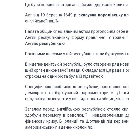
Це було вперше в історії англійської держави, коли в 
Акт від 19 березня 1649 р.
скасував королівську в
англій­ської нації».
Палата общин спеціальним актом проголосила себе ве
Анг­лії республіканську форму правління. У травні
Англію
республікою
.
Панівними класами у цій республіці стали буржуазія і 
В індепендентській республіці було створено ряд нови
щий орган виконавчої влади. Складалася ця рада з оф
строком на один рік та була їй підзвітною.
Специфічною особливістю республіки, проголошеної в
демо­кратії та буржуазний парламентаризм. Довги
продовжував існувати у вигляді палати общин, яка 
Загалом перед англійською республікою стояло скла
здобули перемогу в революції, і невдоволеними 
фінансову кризу. В Ірландії та Шотландії під керів
американських південних колоніях.