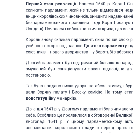
Перший етап революції.
Навесні 1640 р. Карл І С
скликати парламент, який не тільки відмовився нада
вищих королівських чиновників, знищити надзвичайні 
безпарламентського правління. Тоді Карл І розпус
Лондоні). Почалася глибока політична криза, і до осе
Король знову скликав парламент, який почав свою ро
увійшов в історію під назвою
Довгого парламенту
, в
союз­ників – нового дворянства – у боротьбі з абсол
Довгий парламент був підтриманий більшістю народу
змуше­ний був санкціонувати закон, відповідно 
постановою.
Так було завдано низки ударів по абсолютизму, і бу
вали Зоряну палату і Високу комісію. На тому ета
конституційну монархію
.
До кінця 1641 р. у Довгому парламенті було чимало 
себе. Особливо це проявилося в обговоренні
Великої
листо­паді 1641 р. У цьому парламентському акті
зловживання королів­ської влади в період правлі