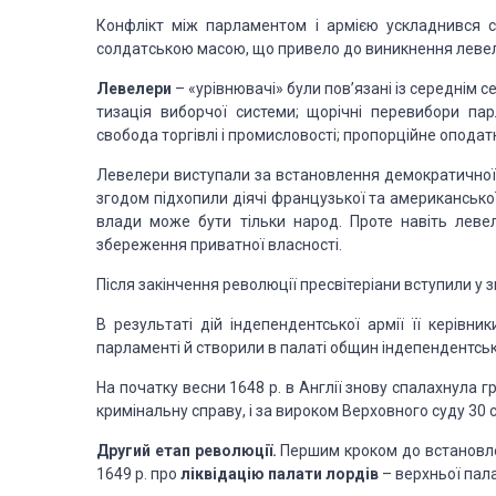
Конфлікт між парламентом і армією ускладнився с
солдат­ською масою, що привело до виникнення леве
Левелери
– «урівнювачі» були пов’язані із середнім с
тизація виборчої системи; щорічні перевибори парл
свобода торгівлі і промисловості; пропорційне оподатк
Левелери виступали за встановлення демократичної 
згодом підхопили діячі французької та американської
влади може бути тільки народ. Проте навіть левел
збереження приватної власності.
Після закінчення революції пресвітеріани вступили у 
В результаті дій індепендентської армії її керівн
парламен­ті й створили в палаті общин індепендентськ
На початку весни 1648 р. в Англії знову спалахнула 
кримінальну справу, і за вироком Верховного суду 30 с
Другий етап революції.
Першим кроком до встановлен
1649 р. про
ліквідацію палати лордів
– верхньої пал