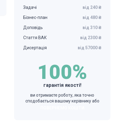
Задачі
від 240 ₴
Бізнес-план
від 480 ₴
Доповідь
від 310 ₴
Стаття ВАК
від 2300 ₴
Дисертація
від 57000 ₴
100%
гарантія якості!
ви отримаєте роботу, яка точно
сподобається вашому керівнику або
ПОВЕРНЕМО КОШТИ