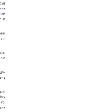
був
них
оки
о в
кий
а її
оль
ною
ду­
ену
для
ів у
усі
вих