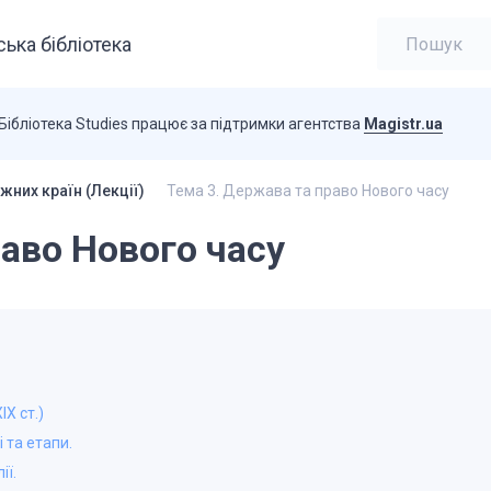
ька бібліотека
Бібліотека Studies працює за підтримки агентства
Magistr.ua
жних країн (Лекції)
Тема 3. Держава та право Нового часу
раво Нового часу
IX ст.)
 та етапи.
ії.