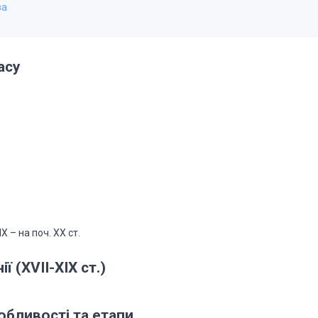
ва
асу
 – на поч. ХХ ст.
 (XVII-XIX ст.)
обливості та етапи.