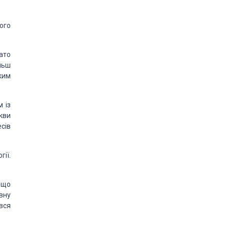
ого
ато
льш
ким
м із
кви
есів
гії.
 що
вну
вся