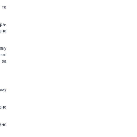
 та
кра­
вна
яку
якої
 за
ому
ено
зня