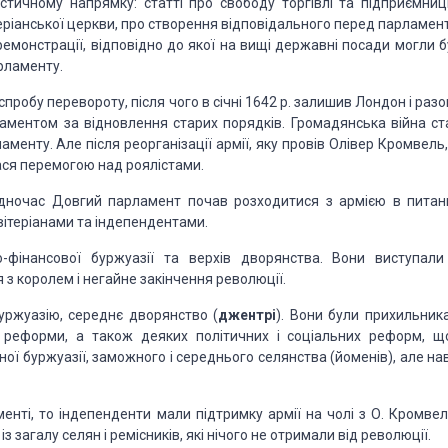
стичному напрямку: статті про свободу торгівлі та підприємниц
теріанської церкви, про створення відповідального перед пар­ламе
ремонстрації, відповідно до якої на вищі державні посади могли б
рламенту.
робу перевороту, після чого в січні 1642 р. залишив Лондон і разо
аментом за від­новлення старих порядків. Громадянська війна ст
менту. Але після реоргані­зації армії, яку провів Олівер Кромвель
ася перемогою над роялістами.
одночас Дов­гий парламент почав розходитися з армією в питан
вітеріанами та індепендентами.
-фінансової буржуазії та верхів дворянства. Вони виступали
з королем і негайне закін­чення революції.
уржуазію, середнє дворянство (
джентрі
). Вони були прихильник
ї реформи, а також де­яких політичних і соціальних реформ, щ
ої буржуазії, заможного і серед­нього селянства (йоменів), але на
енті, то індепенденти мали підтримку армії на чолі з О. Кромвел
з загалу селян і ремісників, які нічого не отримали від революції.