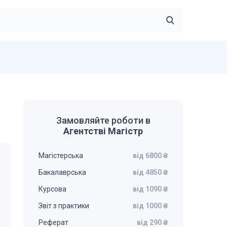
Замовляйте роботи в
Агентстві Магістр
Магістерська
від 6800 ₴
Бакалаврська
від 4850 ₴
Курсова
від 1090 ₴
Звіт з практики
від 1000 ₴
Реферат
від 290 ₴