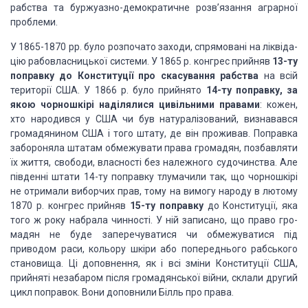
рабства та буржуаз­но-демократичне розв’язання аграрної
проблеми.
У 1865-1870
рр. було розпочато заходи, спрямовані на ліквіда­
цію рабовласницької системи. У
1865 р. конгрес прийняв
13-ту
поправку
до Конституції про скасування рабства
на всій
території США. У 1866 р. було
прийнято
14-ту поправку, за
якою
чорношкірі наділялися цивільними правами
: кожен,
хто народився у США чи був
натуралізований, визнавався
громадянином США і того штату, де він проживав.
Поправка
забороняла штатам обмежувати права громадян, позбавляти
їх життя,
свободи, власності без належного судочинства. Але
південні штати 14-ту поправку
тлумачили так, що чорношкірі
не отримали виборчих прав, тому на вимогу народу в
лютому
1870 р. конгрес прийняв
15-ту
поправку
до Конституції, яка
того ж року набрала чинності. У ній записано,
що право гро­
мадян не буде заперечуватися чи обмежуватися під
приводом раси,
кольору шкіри або попереднього рабського
становища. Ці допов­нення, як і всі
зміни Конституції США,
прийняті незабаром після громадянської війни, склали
другий
цикл поправок. Вони допов­нили Білль про права.