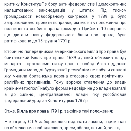
критику Конституції з боку анти-федералістів і демократично
на­лаштованих
законодавців у штатах. Під тиском
громадськості но­вообраному конгресові у 1789
р. було
запропоновано проекти по­правок, які містять положення про
політичні та
особисті права громадян. Прийняті 10 поправок,
що дістали назву Федерального білля про права, було
ратифіковано до 15 грудня 1791 р.
Історично попередником американського Білля про права
був
британський Білль про права 1689 р., який обмежив владу
монарха і
проголосив низку прав і свобод його підданих.
Громадяни молодої буржуазної
республіки не забули сваволі,
яку чинила британська корона стосовно своїх
політичних і
релігійних противників. Тому вороже ставлення до влади
країни-метрополії набуло форми недо­віри не до влади взагалі,
а до сильної,
централізованої влади, яку уособлював
федеральний уряд за Конституцією 1787 р.
Отже,
Білль про
права 1791 р.
закріпив такі положення:
—
конгресу США
заборонялося видавати закони, спрямовані
на обмеження свободи слова, преси,
зборів, петицій, релігії;