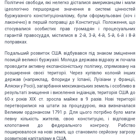
Політичні свободи, які нелегко дісталися американцям і
мали
ідеологічно першорядне значення в системі цінностей
буржуазно­го конституціоналізму,
були сформульовані (хоч і
лаконічно) в першій поправці до Конституції.
Положення, що
стосувалися осо­бистих прав громадян і процесуальних
гарантій
правосуддя, містилися в 2-й, 3-й, 4-й, 5-й, 6-й і 8-й
поправках.
Подальший розвиток США відбувався під знаком зміцнення
позицій великої буржуазії. Молода держава відразу ж почала
про­водити активну
експансіоністську політику, спрямовану на
розши­рення своєї території. Через
купівлю колоній інших
держав (на­приклад, Флориди у Іспанії, Луїзіани у Франції,
Аляски у Росії), загарбання мексиканських земель і особливо в
результаті зни­щення
і виселення індіанців, територія США до
60-х років XIX ст. зросла майже в 9
разів. Нові території
перетворилися на штати за процедурою, яка визначалася
Великим ордонансом 1791 р. Для цього потрібно було мати
певну кількість
жителів, свою конститу­цію, і відповідне
клопотання до федерального конгресу.
Рабство
поширювалося на нові землі, що становило серйозну загрозу
роз­виткові
капіталізму в США.