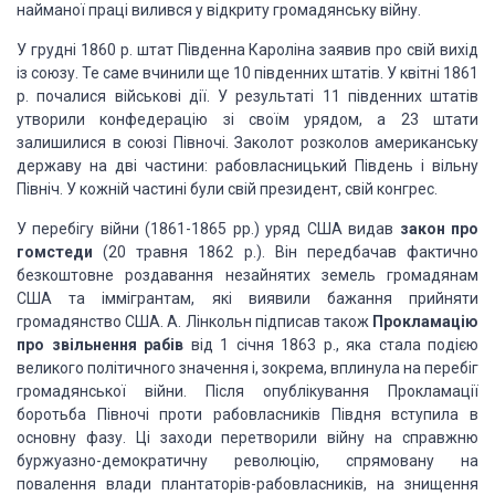
найманої праці вилився у відкриту
громадянську війну.
У грудні 1860 р. штат Південна Кароліна заявив про
свій вихід
із союзу. Те саме вчинили ще 10 південних штатів. У квітні 1861
р.
почалися військові дії. У результаті 11 південних штатів
утворили конфедерацію
зі своїм урядом, а 23 штати
залишилися в союзі Півночі. Заколот розколов
американську
державу на дві частини: рабовласницький Південь і вільну
Північ. У
кожній частині були свій президент, свій конгрес.
У перебігу війни (1861-1865 рр.) уряд США видав
закон
про
гомстеди
(20 травня 1862
р.). Він передбачав фактично
безкоштов­не роздавання незайнятих земель
громадянам
США та іммігрантам, які виявили бажання прийняти
громадянство США.
А. Лінкольн підписав також
Прокламацію
про звільнення рабів
від 1 січня 1863 р., яка стала подією
великого політичного значення і, зокрема, вплинула на перебіг
громадянської
війни. Після опублікування Прокламації
боротьба Півночі проти рабовласників
Півдня всту­пила в
основну фазу. Ці заходи перетворили війну на справжню
буржуазно-демократичну революцію, спрямовану на
повалення влади плантаторів-рабовласників,
на знищення