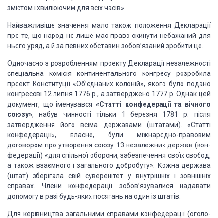
змістом і хвилюючим для всіх часів».
Найважливіше значення мало також положення Декларації
про те, що народ не лише має право скинути небажаний для
нього уряд, а й за
певних обставин зобов’язаний зробити це.
Одночасно з розробленням проекту Декларації
незалежності
спеціальна комісія континентального конгресу розробила
проект
Конституції «Об’єднаних колоній», якого було подано
конгресові 12 липня 1776
р., а затверджено 1777 р. Однак цей
документ, що іменувався
«Статті
конфедерації та вічного
союзу»
,
набув чинності тільки 1 березня 1781 р. після
затвердження його всіма державами
(штатами). «Статті
конфедерації», власне, були міжнародно-право­вим
договором
про утворення союзу 13 незалежних держав (кон­
федерації) «для спільної оборони, забезпечення своїх свобод,
а також взаємного і загального добробуту». Кожна держава
(штат) зберігала свій
суверенітет у внутрішніх і зовнішніх
справах. Члени конфедерації
зобов’язувалися надавати
допомогу в разі будь-яких посягань на один із штатів.
Для керівництва загальними справами конфедерації
(оголо­