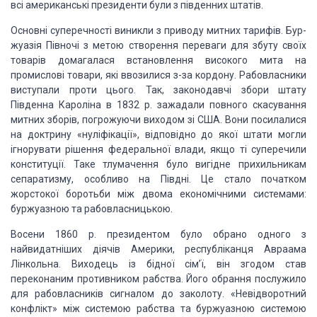
всі американські президенти були з південних штатів.
Основні суперечності виникли з приводу митних тарифів.
Бур­
жуазія Півночі з метою створення переваги для збуту своїх
товарів
домагалася встановлення високого мита на
промислові товари, які ввозилися з-за
кордону. Рабовласники
виступали проти цього. Так, законодавчі збори штату
Південна Кароліна в 1832 р. зажадали повного скасування
митних зборів,
погрожуючи виходом зі США. Вони посилалися
на доктрину «нуліфікації»,
відповідно до якої штати могли
ігнорувати рішення федеральної влади, якщо ті
супе­речили
конституції. Таке тлумачення було вигідне прихильникам
сепаратизму,
особливо на Півдні. Це стало початком
жорстокої боротьби між двома економічними
системами:
буржуазною та рабовласницькою.
Восени 1860 р. президентом було обрано одного з
найвидатніших діячів Америки, республіканця Авраама
Лінкольна. Вихо­дець із
бідної сім’ї, він згодом став
переконаним противником рабства. Його обрання
послужило
для рабовласників сигналом до заколоту. «Невідворотний
конфлікт» між
системою рабства та буржуазною системою