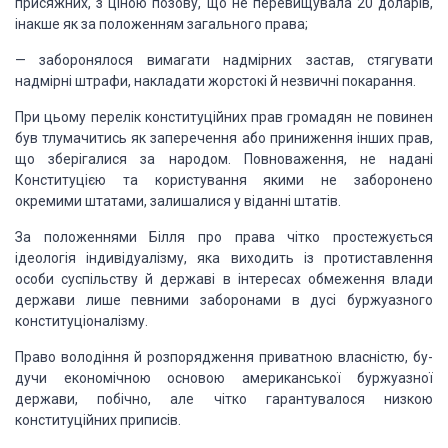
присяж­них, з ціною позову, що не
перевищувала 20 доларів,
інакше як за положенням загального права;
—
заборонялося
вимагати надмірних застав, стягувати
надмірні штрафи, накладати жорстокі й
незвичні покарання.
При цьому перелік конституційних прав громадян не
повинен
був тлумачитись як заперечення або приниження інших прав,
що
зберігалися за народом. Повноваження, не надані
Конституцією та користування
якими не заборонено
окремими штатами, залишали­ся у віданні штатів.
За положеннями Білля про права чітко простежується
ідеологія індивідуалізму, яка виходить із протиставлення
особи суспільству й
державі в інтересах обмеження влади
держави лише певними заборонами в дусі
буржуазного
конституціоналізму.
Право володіння й розпорядження приватною власністю,
бу­
дучи економічною основою американської буржуазної
держави, побічно, але
чітко гарантувалося низкою
конституційних приписів.