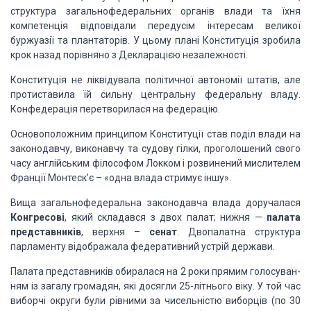
структу­ра
загальнофедеральних органів влади та їхня
компетенція від­повідали передусім
інтересам великої
буржуазії та плантаторів. У цьому плані Конституція зробила
крок назад порівняно з Декларацією незалежності.
Конституція не ліквідувала політичної автономії
штатів, але
протиставила їй сильну центральну федеральну владу.
Конфедера­ція
перетворилася на федерацію.
Основоположним
принципом Конституції став поділ влади на
законодавчу, виконавчу та судову
гілки, проголошений свого
часу англійським філософом Локком і розвинений
мислителем
Франції Монтеск’є – «одна влада стримує іншу».
Вища загальнофедеральна законодавча влада доручалася
Кон­гресові
, який складався з двох палат; нижня —
палата
представ­ників
, верхня
–
сенат
. Двопалатна
структура
парламенту відобра­жала федеративний устрій держави.
Палата представників обиралася на 2 роки прямим
голосуван­
ням із загалу громадян, які досягли 25-літнього віку. У той час
виборчі округи були рівними за чисельністю виборців (по 30