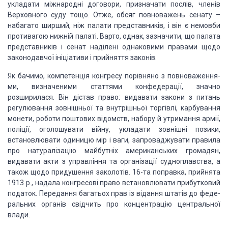
укладати міжнародні договори, призначати послів, членів
Верховного суду
тощо. Отже, обсяг повноважень сенату –
набагато ширший, ніж палати
представників, і він є немовби
проти­вагою нижній палаті. Варто, однак,
зазначити, що палата
пред­ставників і сенат наділені однаковими правами щодо
законодав­чої ініціативи і прийняття законів.
Як бачимо,
компетенція конгресу порівняно з повноваження­
ми, визначеними статтями
конфедерації, значно
розширилася. Він дістав право: видавати закони з питань
регулювання зовнішньої та внутрішньої торгівлі, карбування
монети, роботи
поштових ві­домств, набору й утримання армії,
поліції, оголошувати війну,
укладати зовнішні позики,
встановлювати одиницю мір і ваги, запроваджувати
правила
про натуралізацію майбутніх американських громадян,
видавати акти з
управління та організації судно­плавства, а
також щодо придушення заколотів.
16-та поправка, прийнята
1913 р., надала конгресові право встановлювати прибут­ковий
податок. Передання багатьох прав із відання штатів до феде­
ральних органів
свідчить про концентрацію центральної
влади.