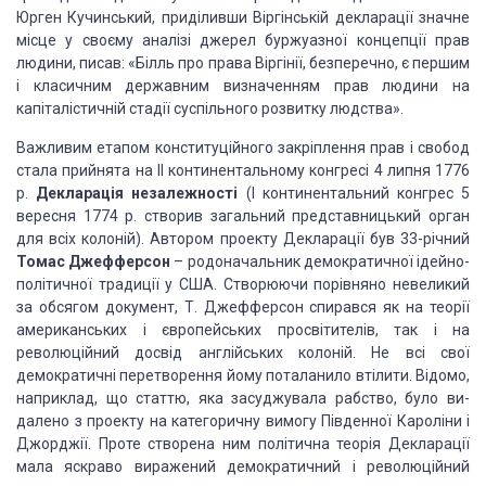
Юрген Кучинський, приді­ливши
Віргінській декларації значне
місце у своєму аналізі джерел буржуазної
концепції прав
людини, писав: «Білль про права Віргінії, безперечно, є першим
і
класичним державним визначен­ням прав людини на
капіталістичній стадії
суспільного розвитку людства».
Важливим
етапом конституційного закріплення прав і свобод
стала прийнята на II континентальному
конгресі 4 липня 1776
р.
Декларація незалежності
(І континентальний конгрес 5
вересня 1774 р. створив загальний
представницький орган
для всіх коло­ній). Автором проекту Декларації був
33-річний
Томас Джеф­ферсон
–
родоначальник демократичної ідейно-
політичної традиції у США. Створюючи
порівняно невеликий
за обсягом документ, Т. Джефферсон спирався як на теорії
американських і європейських просвітителів, так і на
революційний досвід
англійських колоній. Не всі свої
демократичні перетворення йому поталанило
втілити. Відомо,
наприклад, що статтю, яка засуджувала рабство, було ви­
далено
з проекту на категоричну вимогу Південної Кароліни і
Джорджії. Проте створена
ним політична теорія Декларації
мала яскраво виражений демократичний і
революційний