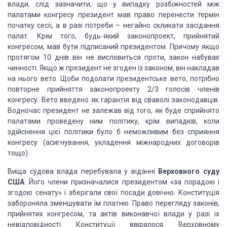
влади, слід зазначити, що у випадку розбіжностей між
палатами конгре­су
президент мав право перенести термін
початку сесії, а в разі потреби – негайно
скликати засідання
палат. Крім того, будь-який законопроект, прийнятий
конгресом, мав бути підписаний прези­дентом. Причому якщо
протягом 10 днів він
не висловиться проти, закон набуває
чинності. Якщо ж президент не згоден із
законом, він накладав
на нього вето. Щоби подолати президентське вето, потрібно
повторне прийняття законопроекту 2/3 голосів членів
конгресу. Вето введено як
гарантія від сваволі законодавців.
Водно­час президент не залежав від того, як
буде сприйнято
палатами проведену ним політику, крім випадків, коли
здійснення
цієї полі­тики було б неможливим без сприяння
конгресу (асигнування, укладення
міжнародних договорів
тощо).
Вища судова влада перебувала у віданні
Верховного суду
США
. Його члени
призначалися президентом «за порадою і
зго­дою сенату» і зберігали свої посади
довічно. Конституція
заборо­няла зменшувати їм платню. Право перегляду законів,
прийнятих конгресом, та актів виконавчої влади у разі їх
невідповідності
Конституції ввірялося Верховному