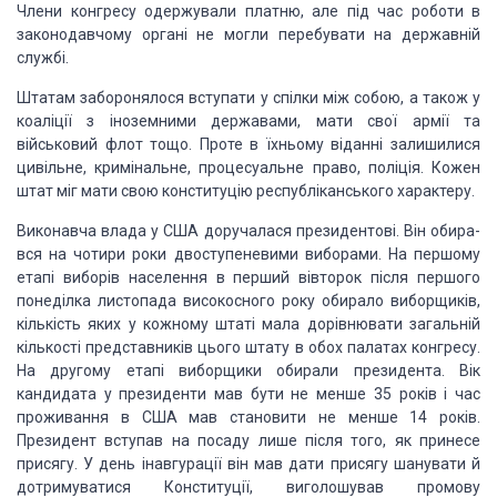
Члени конгресу одержували платню, але під час роботи в
зако­нодавчому органі не могли перебувати на державній
службі.
Штатам заборонялося вступати у спілки між собою, а
також у
коаліції з іноземними державами, мати свої армії та
військовий флот
тощо. Проте в їхньому віданні залишилися
цивільне, кримі­нальне, процесуальне
право, поліція. Кожен
штат міг мати свою конституцію республіканського
характеру.
Виконавча влада у США доручалася президентові. Він обира­
вся на чотири
роки двоступеневими виборами. На першому
етапі виборів населення в перший
вівторок після першого
понеділка листопада високосного року обирало виборщиків,
кількість яких у кожному штаті мала дорівнювати загальній
кількості представни­ків
цього штату в обох палатах конгресу.
На другому етапі виборщики обирали
президента. Вік
кандидата у президенти мав бути не менше 35 років і час
проживання в США мав становити не менше 14 років.
Президент вступав на посаду
лише після того, як принесе
присягу. У день інавгурації він мав дати присягу
шанувати й
до­тримуватися Конституції, виголошував промову