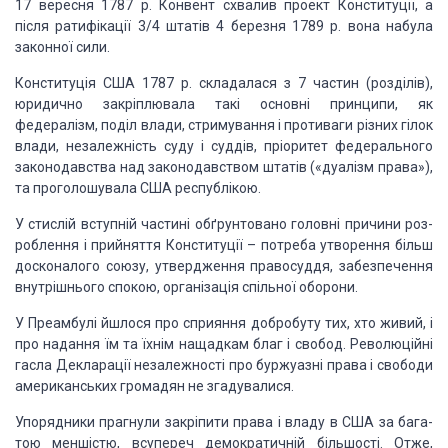
17 вересня 1787 р. Конвент схвалив проект Конституції,
а
після ратифікації 3/4 штатів 4 березня 1789 р. вона набула
законної сили.
Конституція США 1787 р.
складалася
з 7 частин (розділів),
юридично закріплювала такі основні принципи, як
федералізм, поділ влади, стримування і противаги різних гілок
влади, незалеж­ність
суду і суддів, пріоритет федерального
законодавства над законодавством штатів
(«дуалізм права»),
та проголошувала США республікою.
У стислій вступній частині обґрунтовано головні
причини роз­
роблення і прийняття Конституції – потреба утворення більш
до­сконалого
союзу, утвердження правосуддя, забезпечення
внутріш­нього спокою, організація
спільної оборони.
У Преамбулі йшлося про сприяння добробуту тих, хто
живий, і
про надання їм та їхнім нащадкам благ і свобод. Революційні
гасла
Декларації незалежності про буржуазні права і свободи
аме­риканських громадян
не згадувалися.
Упорядники прагнули закріпити права і владу в США за
бага­
тою меншістю, всупереч демократичній більшості. Отже,