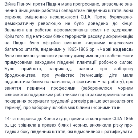
Війна Півночі проти Півдня мала прогресивне, визвольне
зна­
чення. Знищивши рабство і сепаратизм південних штатів, вона
сприяла
зміцненню незалежності США. Проте буржуазно-
демо­кратичну революцію не було
доведено до кінця.
Звільнені від раб­ства афроамериканці землі не одержали.
Крім того, під натиском білих терористів расову дискримінацію
на Півдні було
офіційно визнано «чорними кодексами»
багатьох штатів, виданими у 1865-1866 рр.
«Чорні
кодекси»
були покликані
узаконити расову дис­кримінацію і забезпечити
примусовими заходами південні
планта­ції робочою силою.
Було прийнято, наприклад, закони про заборону
бродяжництва, про учнівство (темношкірі діти мали
віддаватися білим на
навчання, а фактично – на роботу), про
заняття певними професіями (заборонялося
чорним
сільськогосподарським робіт­никам під страхом кримінального
покарання
розривати трудовий договір раніше встановленого
терміну), про заборону шлюбів
між білими і чорними та ін.
14-та поправка до Конституції, прийнята конгресом США
1866
р., що зрівняла в правах білих і чорних, викликала різку про­
тидію з боку
південних штатів, які відмовилися її ратифікувати.