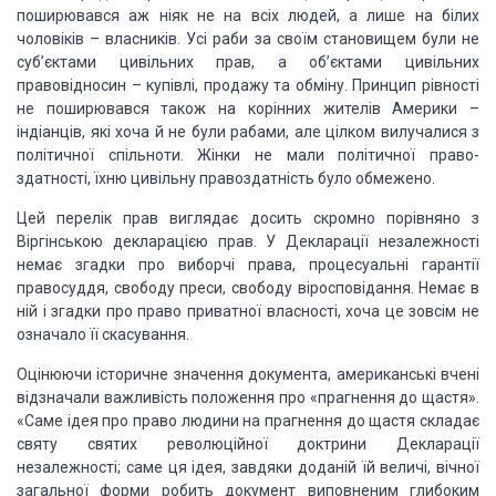
поширював­ся аж ніяк не на всіх людей, а лише на білих
чоловіків – власників.
Усі раби за своїм становищем були не
суб’єктами цивільних прав, а об’єктами
цивільних
правовідносин – купівлі, продажу та обміну. Принцип рівності
не
поширювався також на корінних жителів Америки –
індіанців, які хоча й не були
рабами, але цілком вилу­чалися з
політичної спільноти. Жінки не мали політичної
право­
здатності, їхню цивільну правоздатність було обмежено.
Цей перелік прав виглядає досить скромно порівняно з
Віргінською декларацією прав. У Декларації незалежності
немає згадки про
виборчі права, процесуальні гарантії
правосуддя, свободу пре­си, свободу
віросповідання. Немає в
ній і згадки про право приват­ної власності, хоча це
зовсім не
означало її скасування.
Оцінюючи
історичне значення документа, американські вчені
відзначали важливість
положення про «прагнення до щастя».
«Саме ідея про право людини на прагнення до
щастя складає
святу святих революційної доктрини Декларації
незалежності; саме
ця ідея, за­вдяки доданій їй величі, вічної
загальної форми робить документ
виповненим глибоким