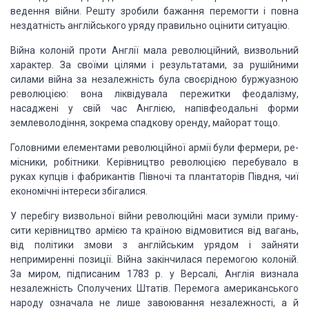
ведення війни. Решту зробили бажання
перемогти і повна
нездатність англійсько­го уряду правильно оцінити ситуацію.
Війна колоній проти Англії мала революційний,
визвольний
характер. За своїми цілями і результатами, за рушійними
силами війна
за незалежність була своєрідною буржуазною
революцією: вона ліквідувала
пережитки феодалізму,
насаджені у свій час Анг­лією, напівфеодальні форми
землеволодіння, зокрема спадкову оренду, майорат тощо.
Головними елементами революційної армії були фермери,
ре­
місники, робітники. Керівництво революцією перебувало в
руках купців і
фабрикантів Півночі та плантаторів Півдня, чиї
економіч­ні інтереси збігалися.
У перебігу визвольної війни революційні маси зуміли
приму­
сити керівництво армією та країною відмовитися від вагань,
від політики
змови з англійським урядом і зайняти
непримиренні пози­ції. Війна закінчилася
перемогою колоній.
За миром, підписаним 1783 р. у Версалі, Англія визнала
незалежність Сполучених Штатів. Перемога американського
народу означала не лише
завоювання незалежності, а й