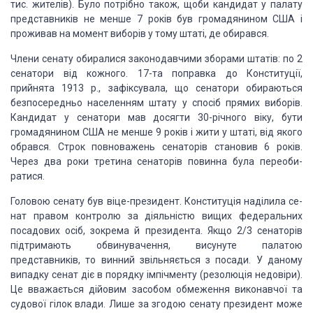
тис. жителів). Було
потрібно також, щоби кандидат у палату
представ­ників не менше 7 років був
громадянином США і
проживав на момент виборів у тому штаті, де обирався.
Члени сенату обиралися законодавчими зборами штатів:
по 2
се­натори від кожного. 17-та поправка до Конституції,
прийнята 1913 р.,
зафіксувала, що сенатори обираються
безпосередньо населенням штату у спосіб
прямих виборів.
Кандидат у сенатори мав досягти 30-річного віку, бути
громадянином США не менше 9 років і жити у штаті, від якого
обрався. Строк
повноважень сенаторів становив 6 років.
Через два роки третина сенаторів
повинна була переоби­
ратися.
Головою сенату був віце-президент. Конституція
наділила се­
нат правом контролю за діяльністю вищих федеральних
посадових осіб,
зокрема й президента. Якщо 2/3 сенаторів
підтримають обви­нувачення, висунуте
палатою
представників, то винний звільня­ється з посади. У даному
випадку сенат
діє в порядку імпічменту (резолюція недовіри).
Це вважається дійовим засобом
обмеження виконавчої та
судової гілок влади. Лише за згодою сенату прези­дент
може