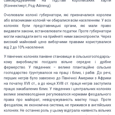
самоврядуванням на підставі
королівських хартій
(Коннектикут, Род-Айленд).
Очолювали колонії губернатори, які призначалися
королем
або власниками колоній чи обиралися всім населенням. У всіх
коло­ніях
були представницькі органи, які мали право
видавати закони, встановлювати
податки. Проте губернатори
могли накладати вето на прийняті ними законопроекти.
Через
високий майновий ценз виборчими правами користувалися
від 2 до 10%
населення.
У північних колоніях панівне становище в
сільськогосподарсь­
кому виробництві посідало вільне середнє і дрібне
фермерство. У південних – велике плантаційне сільське
господарство ґрунту­валося
на праці і білих, і рабів. До речі,
перших негрів було заве­зено до Північної
Америки з Африки
на початку XVII ст., а до кінця XVIII ст. праця негрів
заступила
працю закабалених білих. У південних і центральних колоніях
велике
землеволодіння регу­лювалося нормами феодального
права про майорат,
невідчужуваність маєтку тощо. Проте
феодалізм, як економічна система, не
прижився в англійських
колоніях. Не останню роль у цьому віді­грала наявність
вільних