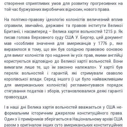
створення сприятливих умов для розвитку прогре­сивних
на
той час буржуазних виробничих відносин, нового права.
На
політико-правову ідеологію колоністів величезний вплив
справили, звичайно,
державні та правові інститути Великої
Британії, і насамперед – Велика хартія
вольностей 1215 р. Як
писав голова Верховного суду США У. Бергер, цей документ
мав «особливе значення для американців у 1776 р., яке
виразилося в тому, що він
був солідною правовою основою
для вимог колоністів про надання їм усіх прав,
якими англійці
користуються відповідно до Великої хартії вольностей. Вони
вимагали лише те, що їм законно належало». У хартії був
перелік вольностей і
гарантій, які стримували сваволю
королівської влади. Серед іншого (і це було
найважливішим
для американських колоністів) регламентувався порядок
стягування
податків і зборів, установлювалися деякі гарантії
правосуддя.
І в наші дні Велика хартія вольностей вважається у США
не­
формальним історичним джерелом конституційного права.
Один з її примірників
зберігається в Національному архіві США
разом з оригіналом інших суто
американських конституційних