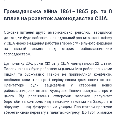
Громадянська
війна 1861–1865 рр. та її
вплив на розвиток законодавства США.
Основне питання другої американської революції
зводилося
до того, чи буде забезпечено подальший розвиток капіталізму
у США
через знищення рабства і перемогу «вільного фермера
на вільній землі» над старим
рабовласницьким
господарством.
До початку
20-х років XIX ст. у США налічувалося 22 штати.
Половина з них були
рабовласницькими. Між рабовласниками
Півдня та буржуазією Півночі не
припинялися конфлікти,
особли­во коли в конгресі вирішувалася доля нових
штатів.
Плантатори були зацікавлені у створенні нових
рабовласницьких штатів.
Бур­жуазія Півночі виступала проти
цього. Від розв’язання суперечки залежав
результат
боротьби за контроль над великими землями на Заході, а в
підсумку –
над федеральним урядом. Плантатори праг­нули
зберегти свою перевагу в палатах
конгресу. До 1861 р. майже