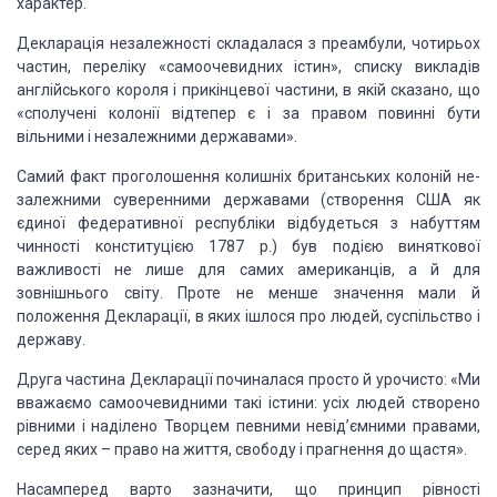
характер.
Декларація незалежності складалася з преамбули,
чотирьох
час­тин, переліку «самоочевидних істин», списку викладів
англійсько­го
короля і прикінцевої частини, в якій сказано, що
«сполучені колонії відтепер є
і за правом повинні бути
вільними і незалежни­ми державами».
Самий факт проголошення колишніх британських колоній
не­
залежними суверенними державами (створення США як
єдиної федеративної
республіки відбудеться з набуттям
чинності консти­туцією 1787 р.) був подією
виняткової
важливості не лише для самих американців, а й для
зовнішнього світу.
Проте не менше значення мали й
положення Декларації, в яких ішлося про людей,
суспільство і
державу.
Друга частина Декларації починалася просто й урочисто:
«Ми
вважаємо самоочевидними такі істини: усіх людей створено
рів­ними і
наділено Творцем певними невід’ємними правами,
серед яких – право на життя,
свободу і прагнення до щастя».
Насамперед варто зазначити, що принцип рівності