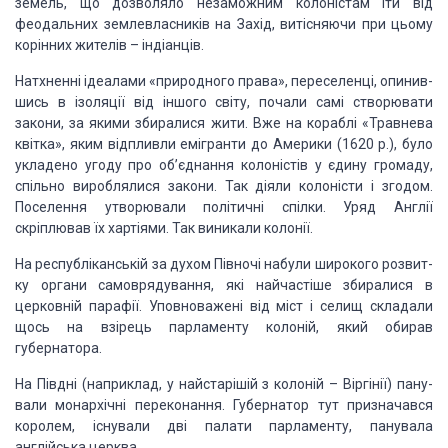
земель, що дозволяло незаможним колоні­стам іти від
феодальних
землевласників на Захід, витісняючи при цьому
корінних жителів – індіанців.
Натхненні
ідеалами «природного права», переселенці, опинив­
шись в ізоляції від іншого
світу, почали самі створювати
закони, за якими збиралися жити. Вже на кораблі
«Травнева
квітка», яким відпливли емігранти до Америки (1620 р.), було
укладено
угоду про об’єднання колоністів у єдину громаду,
спільно вироблялися закони.
Так діяли колоністи і згодом.
Поселення утворювали політичні спілки. Уряд
Англії
скріплював їх хартіями. Так виникали колонії.
На
республіканській за духом Півночі набули широкого розвит­
ку органи
самоврядування, які найчастіше збиралися в
церковній парафії. Уповноважені від
міст і селищ складали
щось на взірець парламенту колоній, який обирав
губернатора.
На Півдні
(наприклад, у найстарішій з колоній – Віргінії) пану­
вали монархічні
переконання. Губернатор тут призначався
коро­лем, існували дві палати
парламенту, панувала
англійська церква.