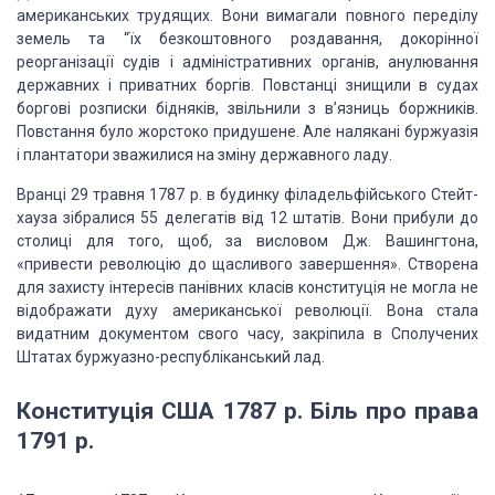
американських трудящих. Вони
вимага­ли повного переділу
земель та “їх безкоштовного роздавання, доко­рінної
реорганізації судів і адміністративних органів, анулювання
державних і
приватних боргів. Повстанці знищили в судах
боргові розписки бідняків,
звільнили з в’язниць боржників.
Повстання було жорстоко придушене. Але налякані
буржуазія
і плантатори зважилися на зміну державного ладу.
Вранці 29 травня 1787 р. в будинку філадельфійського
Стейт-
хауза зібралися 55 делегатів від 12 штатів. Вони прибули до
сто­лиці для
того, щоб, за висловом Дж. Вашингтона,
«привести рево­люцію до щасливого
завершення». Створена
для захисту інтересів панівних класів конституція не
могла не
відображати духу американської революції. Вона стала
видатним
документом свого часу, закріпила в Сполучених
Штатах буржуазно-республіканський
лад.
Конституція
США 1787 р. Біль про права
1791 р.