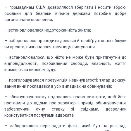
—
громадянам
США дозволялося зберігати і носити зброю,
оскільки для безпеки вільної держави
потрібне добре
організоване ополчення;
—
встановлювалася
недоторканність житла;
—
заборонялося
проводити довільні й необґрунтовані обшуки
чи арешти, визнавалася таємниця
листування;
—
встановлювалося,
що ніхто не може бути притягнутий до
відповідальності, позбавлений свободи,
власності, життя
інакше як за вироком суду;
—
проголошувалася
презумпція невинуватості: тягар доказу­
вання вини покладався в усіх випадках на
обвинувачів;
—
обвинувачуваному
надавалося право вимагати, щоб його
по­ставили до відома про характер і привід
обвинувачення,
забезпе­чили очну ставку зі свідками, дозволили
користуватися
послугами адвоката;
—
заборонялося
переглядати факт, який був на розгляді