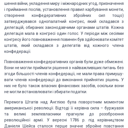
шення війни, укладення миру і міжнародних угод, призначення
і приймання
послів, установлення правил карбування монети,
ство­рення конфедеративних
збройних сил тощо)
затверджувався одно­палатний
конгрес, який складався з
делегацій, обираних законодавчими органами
штатів. Кожна
делегація мала в конгресі один голос. У періоди між сесіями
конгресу його повноваження пови­нен був здійснювати комітет
штатів, який складався з делегатів від кожного члена
конфедерації.
Повноваження конфедеративних органів були дуже
обмежені.
Вони не могли приймати рішення з найважливіших питань без
згоди
більшості членів конфедерації, не мали права примушу­
вати членів конфедерації
до виконання прийнятих рішень. У
них не було також власних фінансових засобів,
оскільки вони
не могли встановлювати і збирати податки.
Перемога
Штатів над Англією була поворотним моментом
американської
революції. Відтоді її керівна сила – буржуазія
та великі землевласники прагнули
до роззброєння
революційної армії. У вересні 1786 р. під керівництвом
Даніеля
Шейса сталося перше значне збройне повстання