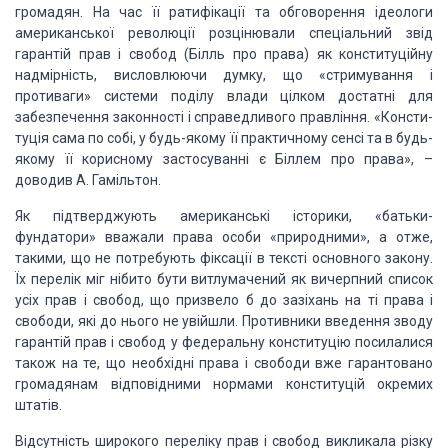
громадян. На
час її ратифікації та обговорення ідеологи
американської рево­люції розцінювали
спеціальний звід
гарантій прав і свобод (Білль про права) як конституційну
надмірність, висловлюючи думку, що «стримування і
противаги» системи поділу
влади цілком достатні для
забезпечення законності і справедливого правління.
«Консти­
туція сама по собі, у будь-якому її практичному сенсі та в будь-
якому
її корисному застосуванні є Біллем про права», –
доводив А. Гамільтон.
Як
підтверджують американські історики, «батьки-
фундатори» вважали права особи
«природними», а отже,
такими, що не потре­бують фіксації в тексті основного
закону.
Їх перелік міг нібито бути витлумачений як вичерпний список
усіх прав і
свобод, що призвело б до зазіхань на ті права і
свободи, які до нього не
увійшли. Противники введення зводу
гарантій прав і свобод у фе­деральну
конституцію посилалися
також на те, що необхідні права і свободи вже
гарантовано
громадянам відповідними нормами конституцій окремих
штатів.
Відсутність широкого переліку прав і свобод викликала різку