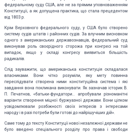
федеральному суду США, але не за прямим
уповноваженням
Конституції, а як допущена практи­ка, що стала прецедентом
від
1803 р.
Крім Верховного федерального суду, у США було створено
систему судів штатів і районних судів. За влучним висновком
од­ного з
американських державознавців, федеральний суд
виконував роль своєрідного
сторожа при конгресі на той
випадок, якщо у складі конгресу виявиться більшість
радикалів.
Слід
зауважити, що американська конституція складалася
влас­никами. Вони чітко
розуміли, яку мету повинна
переслідувати створена ними конституційна система і
які
завдання вона покли­кана виконувати. Як зазначав історик В.
П. Печатнов,
«батьки-фундатори… апробували різноманітні
варіанти створення міцної
буржуазної держави. Вони цілком
усвідомлювали розбіжності своїх інтересів з
інтересами
народу і в разі потреби були готові до найрішучіших дій».
Саме тому до тексту Конституції нової незалежної
держави не
було введено спеціального розділу про права і свободи