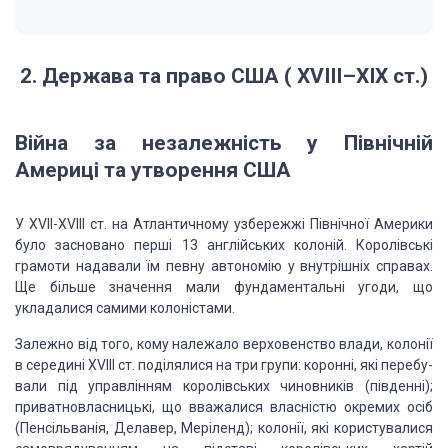
2. Держава та право США ( XVIII–XIX
ст.)
Війна за
незалежність у Північній
Америці та утворення США
У XVII-XVIII ст. на Атлантичному узбережжі Північної
Аме­рики
було засновано перші 13 англійських колоній. Королівські
грамоти надавали
їм певну автономію у внутрішніх справах.
Ще більше значення мали фундаментальні
угоди, що
укладалися са­мими колоністами.
Залежно від
того, кому належало верховенство влади, колонії
в середині XVIII ст. поділялися
на три групи: коронні, які перебу­
вали під управлінням королівських чиновників
(південні);
приват­новласницькі, що вважалися власністю окремих осіб
(Пенсільва­нія,
Делавер, Меріленд); колонії, які користувалися