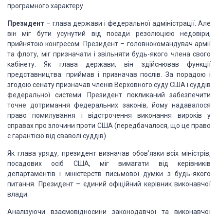
програмного
характеру.
Президент
– глава
держави і федеральної адміністрації. Але
він міг бути усунутий від посади
резолюцією недовіри,
прийнятою конгресом. Президент – головнокомандувач армії
та флоту, міг призначати і звільняти будь-якого члена свого
кабінету. Як глава
держави, він здійснював функції
представництва: приймав і при­значав послів. За
порадою і
згодою сенату призначав членів Вер­ховного суду США і суддів
федеральної системи. Президент по­кликаний забезпечити
точне дотримання
федеральних законів, йому надавалося
право помилування і відстрочення виконання
вироків у
справах про злочини проти США (передбачалося, що це право
є гарантією
від сваволі суддів).
Як глава уряду, президент визначав обов’язки всіх
міністрів,
посадових осіб США, міг вимагати від керівників
департаментів і
міністерств письмової думки з будь-якого
питання. Президент – єдиний офіційний
керівник виконавчої
влади.
Аналізуючи взаємовідносини законодавчої та виконавчої