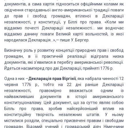
докумен­тів, а сама хартія підноситься офіційними
колами як
свідчення стародавньої англо-американської традиції поваги
до прав і
свобод громадян, втіленої в Декларації
незалежності, у конституції, у Біл­лі
про права. «Коли ми
віддаємо почесті Декларації незалежнос­ті… ми водночас
віддаємо данину поваги Великій хартії вольностей, із якої
народилася
Декларація…»,— пише У. Бергер.
Визначну
роль у розвитку концепції природних прав і свобод
громадян, в її практичній
реалізації відіграла низка
документів, які з’явилися в перебігу американської
революції.
Йдеться насамперед про дві Декларації, прийняті 1776 р.
Одна з них –
Декларація прав Віргінії
, яка
набрала чинності 12
червня 1776 р., тобто на 22 дні раніше Декларації
незалежності, правомірно вважається одним із
найважливіших документів в історії
американського
конституціоналізму. Цей документ, що за суттю являє собою
Білль
про права, зробив найсерйозніший вплив на
конституційну творчість незалежних
штатів. У ньому
містилися розділи, спеціально присвячені правам і свободам
громадян. Відомий учений і громадський діяч Німеччини