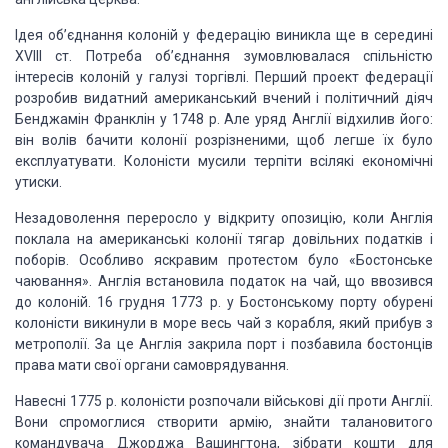
Ідея об’єднання колоній у федерацію виникла ще в
середині
XVIII ст. Потреба об’єднання зумовлювалася спільністю
інтересів
колоній у галузі торгівлі. Перший проект федерації
розробив видатний
американський вче­ний і політичний діяч
Бенджамін Франклін у 1748 р. Але уряд
Анг­лії відхилив його:
він волів бачити колонії розрізненими, щоб лег­ше їх
було
експлуатувати. Колоністи мусили терпіти всілякі еко­номічні
утиски.
Незадоволення переросло у відкриту опозицію, коли
Англія
поклала на американські колонії тягар довільних податків і
побо­рів.
Особливо яскравим протестом було «Бостонське
чаювання». Англія встановила
податок на чай, що ввозився
до колоній. 16 грудня 1773 р. у Бостонському порту
обурені
колоністи вики­нули в море весь чай з корабля, який прибув з
метрополії. За це Англія закрила порт і позбавила бостонців
права мати свої
орга­ни самоврядування.
Навесні 1775 р. колоністи розпочали військові дії
проти Англії.
Вони спромоглися створити армію, знайти талановитого
коман­дувача
Джорджа Вашингтона, зібрати кошти для