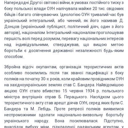
Напередодні Другої світової війни, в умовах постійного тиску з
боку польської
влади ОУН налічувала майже 20 тис. свідомих
бійців і багато співчуваючих. Ідеологією
ОУН тривалий час був
український інтегральний, або чинний, як його називав Д.
Донцов
(український публіцист, політичний діяч, один з його
авторів), націоналізм. Інтегральний
націоналізм проголошував
першість волі перед розумом, перевагу національних інтересів
над індивідуальними, стверджував, що вищою метою
боротьби є досягнення державної
незалежності будь-яким
способом.
Збройна відсіч окупантам, організація терористичних актів
особливо посилились
після так званої пацифікації з боку
поляків на початку 30-х років, коли крайовим
провідником ОУН
на західноукраїнських землях став С. Бандера. Найвідомішою
акцією
ОУН стало вбивство 15 червня 1934 р. польського
міністра внутрішніх справ Б. Перацького.
Наслідком цього
терористичного акту став арешт діячів ОУН, серед яких були С.
Бандера
та М. Лебідь. Проте репресії поляків виявилися
неспроможними здолати національно-визвольну
боротьбу
українського народу. Вона посилювалася. Підступно,
внаслідок вибуху міни,
підкладеної радянським агентом, у