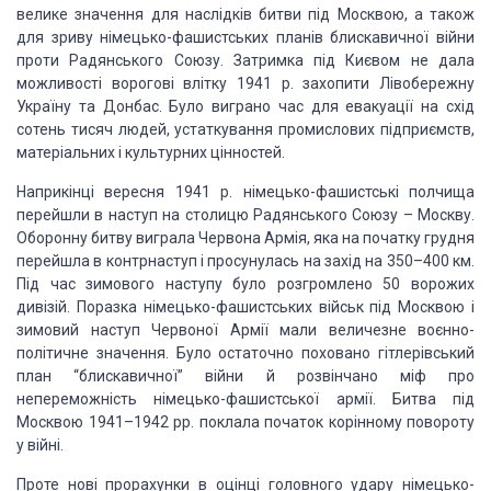
велике значення для
наслідків битви під Москвою, а також
для зриву німецько-фашистських планів блискавичної
війни
проти Радянського Союзу. Затримка під Києвом не дала
можливості ворогові влітку
1941 р. захопити Лівобережну
Україну та Донбас. Було виграно час для евакуації на
схід
сотень тисяч людей, устаткування промислових підприємств,
матеріальних і культурних
цінностей.
Наприкінці вересня 1941 р. німецько-фашистські полчища
перейшли в наступ на
столицю Радянського Союзу – Москву.
Оборонну битву виграла Червона Армія, яка на
початку грудня
перейшла в контрнаступ і просунулась на захід на 350–400 км.
Під
час зимового наступу було розгромлено 50 ворожих
дивізій. Поразка німецько-фашистських
військ під Москвою і
зимовий наступ Червоної Армії мали величезне воєнно-
політичне
значення. Було остаточно поховано гітлерівський
план “блискавичної” війни й розвінчано
міф про
непереможність німецько-фашистської армії. Битва під
Москвою 1941–1942 рр.
поклала початок корінному повороту
у війні.
Проте нові прорахунки в оцінці головного удару німецько-