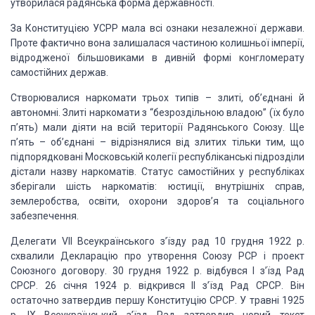
утворилася радянська форма державності.
За Конституцією
УСРР мала всі ознаки незалежної держави.
Проте фактично вона залишалася частиною
колишньої імперії,
відродженої більшовиками в дивній формі конгломерату
самостійних
держав.
Створювалися
наркомати трьох типів – злиті, об’єднані й
автономні. Злиті наркомати з “безроздільною
владою” (їх було
п’ять) мали діяти на всій території Радянського Союзу. Ще
п’ять
– об’єднані – відрізнялися від злитих тільки тим, що
підпорядковані Московській
колегії республіканські підрозділи
дістали назву наркоматів. Статус самостійних
у республіках
зберігали шість наркоматів: юстиції, внутрішніх справ,
землеробства,
освіти, охорони здоров’я та соціального
забезпечення.
Делегати VІІ
Всеукраїнського з’їзду рад 10 грудня 1922 р.
схвалили Декларацію про утворення Союзу
РСР і проект
Союзного договору. 30 грудня 1922 р. відбувся І з’їзд Рад
СРСР. 26
січня 1924 р. відкрився ІІ з’їзд Рад СРСР. Він
остаточно затвердив першу Конституцію
СРСР. У травні 1925