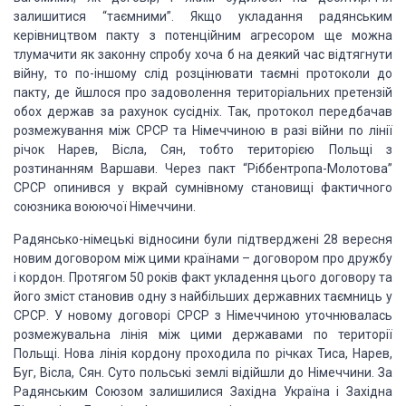
залишитися “таємними”. Якщо укладання радянським
керівництвом пакту з
потенційним агресором ще можна
тлумачити як законну спробу хоча б на деякий час
відтягнути
війну, то по-іншому слід розцінювати таємні протоколи до
пакту, де йшлося
про задоволення територіальних претензій
обох держав за рахунок сусідніх. Так, протокол
передбачав
розмежування між СРСР та Німеччиною в разі війни по лінії
річок Нарев,
Вісла, Сян, тобто територією Польщі з
розтинанням Варшави. Через пакт “Ріббентропа-Молотова”
СРСР опинився у вкрай сумнівному становищі фактичного
союзника воюючої Німеччини.
Радянсько-німецькі відносини були підтверджені 28 вересня
новим договором між
цими країнами – договором про дружбу
і кордон. Протягом 50 років факт укладення
цього договору та
його зміст становив одну з найбільших державних таємниць у
СРСР.
У новому договорі СРСР з Німеччиною уточнювалась
розмежувальна лінія між цими державами
по території
Польщі. Нова лінія кордону проходила по річках Тиса, Нарев,
Буг, Вісла,
Сян. Суто польські землі відійшли до Німеччини. За
Радянським Союзом залишилися
Західна Україна і Західна