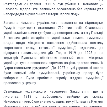
Роттердамі 23 травня 1938 р. був убитий Є. Коновалець.
Загибель лідера ОУН залишила організацію без керівництва
напередодні вирішальних
в історії Європи подій.
Загальна кількість українського населення на підвладних
Румунії територіях становила
790 тис. осіб. Становище
української меншини тут було ще нестерпнішим, аніж у Польщі.
З перших днів загарбання українських земель румунська
влада щодо місцевого населення
здійснювала політику
жорстокого тиску, тотальної румунізації, вдаючись до
відкритих
насильницьких дій. Так, з 1919 до 1928 р. на
території Буковини зберігався воєнний
стан. Місцевих
українців тут не визнавали окремою нацією, проголосивши їх
“українізованими
румунами”. До 1927 р. усі українські школи
були закриті або румунізовані, українську
пресу було
заборонено. Було зроблено спробу піддати румунізації
православну церкву.
Становище українського населення Закарпаття, що в
листопаді 1918 р. добровільно
ввійшло до складу
Чехословаччини, було значно кращим, ніж у Польщі та Румунії.
Чехословацька
республіка залишилась єдиною послідовною