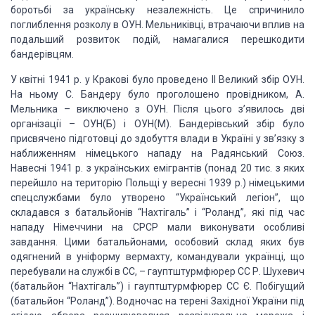
боротьбі за українську незалежність. Це спричинило
поглиблення розколу в ОУН. Мельниківці, втрачаючи вплив на
подальший розвиток подій,
намагалися перешкодити
бандерівцям.
У квітні 1941 р. у Кракові було проведено ІІ Великий збір ОУН.
На ньому С. Бандеру
було проголошено провідником, А.
Мельника – виключено з ОУН. Після цього з’явилось
дві
організації – ОУН(Б) і ОУН(М). Бандерівський збір було
присвячено підготовці
до здобуття влади в Україні у зв’язку з
наближенням німецького нападу на Радянський
Союз.
Навесні 1941 р. з українських емігрантів (понад 20 тис. з яких
перейшло на
територію Польщі у вересні 1939 р.) німецькими
спецслужбами було утворено “Український
легіон”, що
складався з батальйонів “Нахтігаль” і “Роланд”, які під час
нападу Німеччини
на СРСР мали виконувати особливі
завдання. Цими батальйонами, особовий склад яких
був
одягнений в уніформу вермахту, командували українці, що
перебували на службі в СС, – гауптштурмфюрер СС Р. Шухевич
(батальйон
“Нахтігаль”) і гауптштурмфюрер СС Є. Побігущий
(батальйон “Роланд”). Водночас на
терені Західної України під