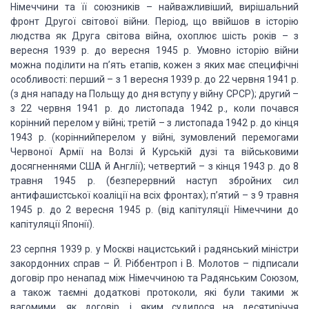
Німеччини та її союзників – найважливіший, вирішальний
фронт
Другої світової війни. Період, що ввійшов в історію
людства як Друга світова війна,
охоплює шість років – з
вересня 1939 р. до вересня 1945 р. Умовно історію війни
можна поділити на п’ять етапів, кожен з яких має специфічні
особливості: перший
– з 1 вересня 1939 р. до 22 червня 1941 р.
(з дня нападу на Польщу до дня вступу
у війну СРСР); другий –
з 22 червня 1941 р. до листопада 1942 р., коли почався
корінний
перелом у війні; третій – з листопада 1942 р. до кінця
1943 р. (коріннийперелом
у війні, зумовлений перемогами
Червоної Армії на Волзі й Курській дузі та військовими
досягненнями США й Англії); четвертий – з кінця 1943 р. до 8
травня 1945 р. (безперервний
наступ збройних сил
антифашистської коаліції на всіх фронтах); п’ятий – з 9 травня
1945 р. до 2 вересня 1945 р. (від капітуляції Німеччини до
капітуляції Японії).
23 серпня 1939 р. у Москві нацистський і радянський міністри
закордонних справ
– Й. Ріббентроп і В. Молотов – підписали
договір про ненапад між Німеччиною та Радянським
Союзом,
а також таємні додаткові протоколи, які були такими ж
вагомими, як договір,
і яким судилося на десятиріччя