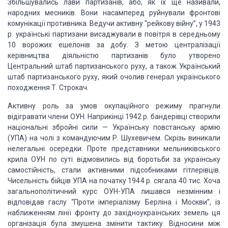
Збільшувались лави партизанів,
або, як їх ще називали,
народних месників. Вони насамперед руйнували фронтові
комунікації
противника. Ведучи активну “рейкову війну”, у 1943
р. українські партизани висаджували
в повітря в середньому
10 ворожих ешелонів за добу. З метою централізації
керівництва
діяльністю партизанів було утворено
Центральний штаб партизанського руху, а також
Український
штаб партизанського руху, який очолив генерал українського
походження
Т. Строкач.
Активну роль за умов окупаційного режиму прагнули
відігравати члени ОУН. Наприкінці 1942 р. бандерівці створили
національні збройні сили — Українську повстанську армію
(УПА) на чолі з командуючим
Р. Шухевичем. Скрізь виникали
нелегальні осередки. Проте представники мельниківського
крила ОУН по суті відмовились від боротьби за українську
самостійність, стали активними
підсобниками гітлерівців.
Чисельність бійців УПА на початку 1944 р. сягала 40 тис.
Хоча
загальнополітичний курс ОУН-УПА лишався незмінним і
відповідав гаслу “Проти
імперіалізму Берліна і Москви”, із
наближенням лінії фронту до західноукраїнських
земель ця
організація була змушена змінити тактику. Відносини між