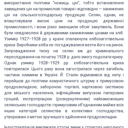
використання політики “ножиць цін”, тобто встановлення
завищених цін на промислові товари і відповідно — занижених
цін на сільськогосподарську
продукцію. Селян, однак, не
влаштовували високі ціни на продукцію державної
промисловості,
і вони різко зменшили обсяг закупівель. Вони
були невдоволені й державними заниженими
цінами на хліб.
Узимку 1927–1928 рр. у країні спалахнула хлібозаготівельна
криза.
Виробники хліба не погоджувалися везти його на ринок.
Запровадження тиску на селян
аж до кримінального
переслідування на початку 1928 р. дало змогу подолати кризу.
Однак узимку 1928–1929 рр. хлібозаготівельна криза
повторилася. Цього разу вона
загострилася через загибель
частини озимини в Україні. Й. Сталін відмовився від
непу і
перейшов до політики комуністичного штурму з примусовою
продрозкладкою, забороною
торгівлі, картковою системою
для міського населення, інфляційним випуском паперових
грошей, експропріацією (розкуркуленням) найзаможніших
селянських господарств і примусовим
об’єднанням майже всіх
інших категорій селянства в колективні господарства,
утворювані
з метою зручнішого здійснення продрозкладки.
Індустріалізація
викликала істотні зміни у структурі народного