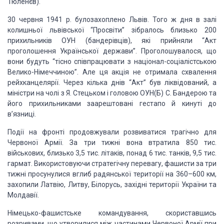
Тюленєв).
30 червня 1941 р. булозахоплено Львів. Того ж дня в залі
колишньої львівської
“Просвіти” зібралось близько 200
прихильників ОУН (бандерівців), які прийняли “Акт
проголошення Української держави”. Проголошувалося, що
вони будуть “тісно співпрацювати
з націонал-соціалістською
Велико-Німеччиною”. Але ця акція не отримала схвалення
рейхканцелярії. Через кілька днів “Акт” був ліквідований, а
міністри на чолі з Я.
Стецьком і головою ОУН(Б) С. Бандерою та
його прихильниками заарештовані гестапо
й кинуті до
в’язниці.
Події на фронті продовжували розвиватися трагічно для
Червоної Армії. За три
тижні вона втратила 850 тис.
військових, близько 3,5 тис. літаків, понад 6 тис.
танків, 9,5 тис.
гармат. Використовуючи стратегічну перевагу, фашисти за три
тижні
просунулися вглиб радянської території на 360–600 км,
захопили Латвію, Литву, Білорусь,
західні території України та
Молдавії.
Німецько-фашистське командування, скориставшись
розривами, що утворилися між
частинами Червоної Армії при