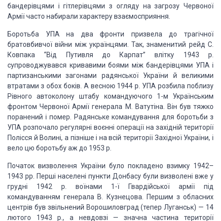
бандерівцями і
гітлерівцями з огляду на загрозу Червоної
Армії часто набирали характеру взаємосприяння.
Боротьба УПА на два фронти призвела до трагічної
братовбивчої війни між українцями.
Так, знаменитий рейд С.
Ковпака “Від Путивля до Карпат” влітку 1943 р.
супроводжувався
кривавими боями між бандерівцями УПА і
партизанськими загонами радянської України
й великими
втратами з обох боків. А весною 1944 р. УПА розбила поблизу
Рівного автоколону
штабу командуючого 1-м Українським
фронтом Червоної Армії генерала М. Ватутіна.
Він був тяжко
поранений і помер. Радянське командування для боротьби з
УПА розпочало
регулярні воєнні операції на західній території
Полісся й Волині, а пізніше і на
всій території Західної України, і
вело цю боротьбу аж до 1953 р.
Початок визволення України було покладено взимку 1942–
1943 рр. Перші населені
пункти Донбасу були визволені вже у
грудні 1942 р. воїнами 1-ї Гвардійської армії
під
командуванням генерала В. Кузнецова. Першим з обласних
центрів був звільнений
Ворошиловград (тепер Луганськ) — 14
лютого 1943 р., а невдовзі — значна частина
території