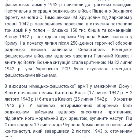
фашистської армії у
1942 р. призвели до трагічних наслідків.
Наступальна операція радянських військ
Південно-Західного
фронту на чолі з С. Тимошенком і М. Хрущовим під Харковом у
травні
1942 р. завершилася поразкою: в оточення потрапило
три армії й у полон — близько
150 тис. бійців та командирів.
Влітку 1942 р. ще однієї поразки Червона Армія зазнала
у
Криму. На початку липня після 250-денної героїчної оборони
радянські війська залишили
Севастополь. Німецько-
фашистським військам вдалося захопити Північний Кавказ і
вийти
до Волги. Воєнна ситуація стала критичною. На 22 липня
1942 р. уся Українська РСР
була окупована німецько-
фашистськими військами.
З виходом німецько-фашистської армії у межиріччя Дону і
Волги почалася велика
битва на Волзі (17 липня 1942 р. – 2
лютого 1943 р.) і битва за Кавказ (25 липня
1942 р. – 9 жовтня
1943 р.). У запеклих чотиримісячних оборонних боях
радянським
військам вдалося знесилити противника,
підірвати його моральний дух, зрештою, зупинити
наступ. Під
Сталінградом 19 листопада Червона Армія почала навальний
контрнаступ,
який завершився 2 лютого 1943 р. оточенням