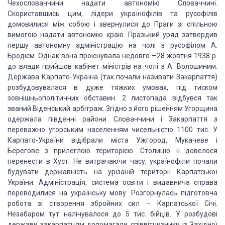
Чехословаччини надати автономію Словаччині.
Скориставшись цим, лідери
українофілів та русофілів
домовилися між собою і звернулися до Праги зі спільною
вимогою надати автономію краю. Празький уряд затвердив
першу автономну адміністрацію
на чолі з русофілом А.
Бродієм. Однак вона проіснувала недовго —28 жовтня 1938 р.
до влади прийшов кабінет міністрів на чолі з А. Волошиним.
Держава Карпато-Україна
(так почали називати Закарпаття)
розбудовувалася в дуже тяжких умовах, під тиском
зовнішньополітичних обставин. 2 листопада відбувся так
званий Віденський арбітраж.
Згідно з його рішенням Угорщина
одержала південні райони Словаччини і Закарпаття
з
переважно угорським населенням чисельністю 1100 тис. У
Карпато-України відібрали
міста Ужгород, Мукачеве і
Берегове з прилеглою територією. Столицю її довелося
перенести
в Хуст. Не витрачаючи часу, українофіли почали
будувати державність на урізаній
території Карпатської
України. Адміністрація, система освіти і видавнича справа
переводилися на українську мову. Розгорнулась підготовча
робота зі створення збройних
сил – Карпатської Січі.
Незабаром тут налічувалося до 5 тис. бійців. У розбудові
держави закарпатцям допомагали співвітчизники із Західної