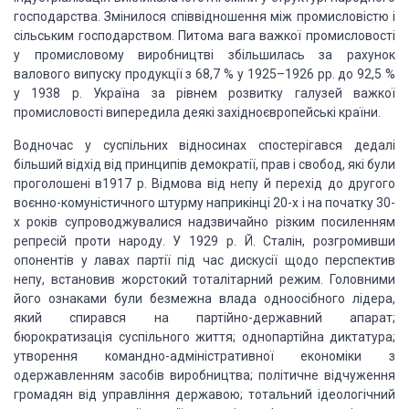
господарства. Змінилося співвідношення
між промисловістю і
сільським господарством. Питома вага важкої промисловості
у
промисловому виробництві збільшилась за рахунок
валового випуску продукції з 68,7
% у 1925–1926 рр. до 92,5 %
у 1938 р. Україна за рівнем розвитку галузей важкої
промисловості випередила деякі західноєвропейські країни.
Водночас у суспільних
відносинах спостерігався дедалі
більший відхід від принципів демократії, прав і
свобод, які були
проголошені в1917 р. Відмова від непу й перехід до другого
воєнно-комуністичного
штурму наприкінці 20-х і на початку 30-
х років супроводжувалися надзвичайно різким
посиленням
репресій проти народу. У 1929 р. Й. Сталін, розгромивши
опонентів у лавах
партії під час дискусії щодо перспектив
непу, встановив жорстокий тоталітарний режим.
Головними
його ознаками були безмежна влада одноосібного лідера,
який спирався на
партійно-державний апарат;
бюрократизація суспільного життя; однопартійна диктатура;
утворення командно-адміністративної економіки з
одержавленням засобів виробництва;
політичне відчуження
громадян від управління державою; тотальний ідеологічний