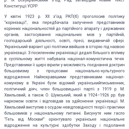
р. ІX Всеукраїнський з’їзд Рад затвердив новий текст
Конституції
УСРР.
У квітні 1923
р. XІІ з’їзд РКП(б) проголосив політику
“корінізації”, яка передбачала залучення
представників
корінних національностей до партійного апарату і державних
органів,
застосування національних мов у партійній,
господарській діяльності, освіті, пресі,
видавничій сфері.
Український варіант цієї політики ввійшов в історію під назвою
українізації. З посиленням українізації дедалі більшого впливу
в суспільному житті
набувала націонал-комуністична течія.
Представники її щиро вірили у можливість поєднання
доктрин
більшовизму з процесами національно-культурного
відродження. Найяскравішими
представниками націонал-
комунізму в Україні були відомий українськийписьменник,
політичний діяч, член більшовицької партії з 1919 р. М.
Хвильовий, а також О. Шумський,
який в 1924–1926 рр. був
наркомом освіти і відповідав за здійснення українізації.
М.
Хвильовий виступив з осудом невідповідності теорії і практики
більшовиків у національному
питанні. Висунуте ним гасло
“Геть від Москви!” орієнтувало українське національне
відродження на культурні здобутки Заходу і подолання