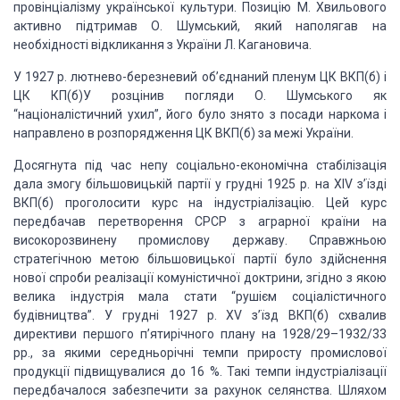
провінціалізму української
культури. Позицію М. Хвильового
активно підтримав О. Шумський, який наполягав на
необхідності відкликання з України Л. Кагановича.
У 1927 р. лютнево-березневий
об’єднаний пленум ЦК ВКП(б) і
ЦК КП(б)У розцінив погляди О. Шумського як
“націоналістичний
ухил”, його було знято з посади наркома і
направлено в розпорядження ЦК ВКП(б) за
межі України.
Досягнута під
час непу соціально-економічна стабілізація
дала змогу більшовицькій партії у грудні
1925 р. на XІV з’їзді
ВКП(б) проголосити курс на індустріалізацію. Цей курс
передбачав
перетворення СРСР з аграрної країни на
високорозвинену промислову державу. Справжньою
стратегічною метою більшовицької партії було здійснення
нової спроби реалізації
комуністичної доктрини, згідно з якою
велика індустрія мала стати “рушієм соціалістичного
будівництва”. У грудні 1927 р. XV з’їзд ВКП(б) схвалив
директиви першого п’ятирічного
плану на 1928/29–1932/33
рр., за якими середньорічні темпи приросту промислової
продукції підвищувалися до 16 %. Такі темпи індустріалізації
передбачалося забезпечити
за рахунок селянства. Шляхом