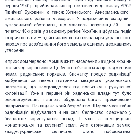
серпня 1940 р. прийняла закон про включення до складу УРСР
Північної Буковини,
а також Хотинського, Аккерманського і
Ізмаїльського районів Бессарабії. У надзвичайно
складній і
суперечливій обстановці, що склалась наприкінці 30 — на
початку 40-х
років у західному регіоні України, відбулась подія
історичної ваги — здійснилася
споконвічна мрія українського
народу про возз’єднання його земель в єдиному державному
утворенні.
З приходом Червоної Армії в житті населення Західної України
сталися докорінні
зміни. Це було пов’язано із запровадженням
нових, радянських порядків. Спочатку
процес радянізації
відбувався за певної підтримки місцевого українського
населення,
що настраждалося від польської і румунської
колонізації. Уже в перший рік радянської
влади тут було
реконструйовано і заново збудовано багато промислових
підприємств.
Покладено край безробіттю. Широкомасштабна
радянізація відбувалася й на селі. Селянство
одержало у
безплатне користування понад 1 млн га поміщицької,
монастирської та казенної
землі. Але отримавши землю,
західноукраїнське селянство стало побоюватися