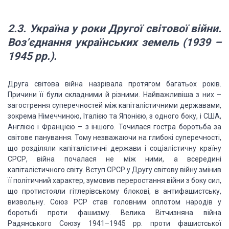
2.3. Україна у роки Другої світової війни.
Воз
’
єднання українських земель (1939
–
1945 рр.).
Друга світова війна назрівала протягом багатьох років.
Причини її були складними
й різними. Найважливіша з них –
загострення суперечностей між капіталістичними державами,
зокрема Німеччиною, Італією та Японією, з одного боку, і США,
Англією і Францією
– з іншого. Точилася гостра боротьба за
світове панування. Тому незважаючи на глибокі
суперечності,
що розділяли капіталістичні держави і соціалістичну країну
СРСР, війна
почалася не між ними, а всередині
капіталістичного світу. Вступ СРСР у Другу світову
війну змінив
її політичний характер, зумовив переростання війни з боку сил,
що протистояли
гітлерівському блокові, в антифашистську,
визвольну. Союз РСР став головним оплотом
народів у
боротьбі проти фашизму. Велика Вітчизняна війна
Радянського Союзу 1941–1945
рр. проти фашистської