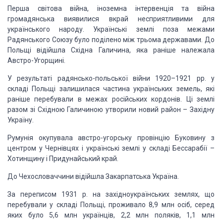
Перша світова війна, іноземна інтервенція та війна
громадянська виявилися вкрай
несприятливими для
українського народу. Українські землі поза межами
Радянського
Союзу було поділено між трьома державами. До
Польщі відійшла Східна Галичина, яка
раніше належала
Австро-Угорщині.
У результаті радянсько-польської війни 1920–1921 рр. у
складі Польщі залишилася
частина українських земель, які
раніше перебували в межах російських кордонів. Ці
землі
разом зі Східною Галичиною утворили новий район – Західну
Україну.
Румунія окупувала австро-угорську провінцію Буковину з
центром у Чернівцях і
українські землі у складі Бессарабії –
Хотинщину і Придунайський край.
До Чехословаччини відійшла Закарпатська Україна.
За переписом 1931 р. на західноукраїнських землях, що
перебували у складі Польщі,
проживало 8,9 млн осіб, серед
яких було 5,6 млн українців, 2,2 млн поляків, 1,1
млн