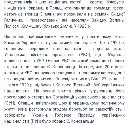
представників інших національностей – євреїв, білорусів,
німців та ін. Українці
в Польщі становили дві громади: греко-
католиків (понад 3 млн), які проживали на
землях Східної
Галичини, і православних, які населяли Західну Волинь,
Полісся і
Холмщину (близько 2 млн). У 1923 р.
Поступово найпомітнішим чинником у політичному житті
Західної України став український
націоналізм. Ще в 1920 р.
головним осередком націоналістичного підпілля стала
Українська
військова організація (УВО), що об’єднала
колишніх вояків УНР. Очолив УВО колишній
командир Січових
стрільців, полковник Є. Коновалець. Із середини 20-х років
керівники
УВО напружено працюють в напрямку консолідації
всіх націоналістичних сил. Внаслідок
цього у Відні 27 січня — 3
лютого 1929 р. відбувся І Конгрес (Великий збір) українських
націоналістів. На основі злиття різних угруповань було
проголошено створення Організації
українських націоналістів
(ОУН). Ставши найвпливовішою в українському політичному
житті, вона розгорнула згодом боротьбу за самостійність і
соборність України. Головою
Проводу українських
націоналістів (ПУН) було обрано Є. Коновальця.