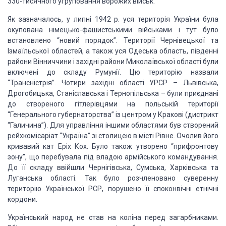
330-тисячного угруповання ворожих військ.
Як зазначалось, у липні 1942 р. уся територія України була
окупована німецько-фашистськими
військами і тут було
встановлено “новий порядок”. Території Чернівецької та
Ізмаїльської
областей, а також уся Одеська область, південні
райони Вінниччини і західні райони
Миколаївської області були
включені до складу Румунії. Цю територію назвали
“Трансністрія”.
Чотири західні області УРСР – Львівська,
Дрогобицька, Станіславська і Тернопільська
– були приєднані
до створеного гітлерівцями на польській території
“Генерального
губернаторства” із центром у Кракові (дистрикт
“Галичина”). Для управління іншими
областями був створений
рейхкомісаріат “Україна” зі столицею в місті Рівне. Очолив
його
кривавий кат Еріх Кох. Було також утворено “прифронтову
зону”, що перебувала
під владою армійського командування.
До її складу ввійшли Чернігівська, Сумська,
Харківська та
Луганська області. Так було розчленовано суверенну
територію Української
РСР, порушено її споконвічні етнічні
кордони.
Український народ не став на коліна перед загарбниками.