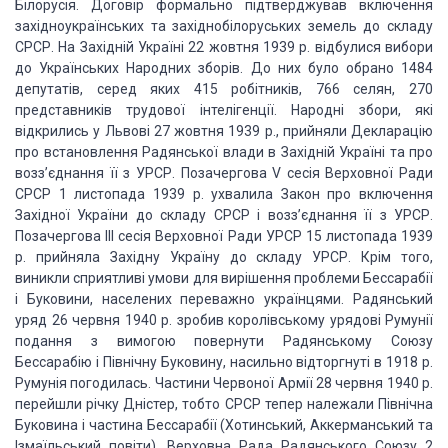
Білорусія. Договір формально підтверджував включення
західноукраїнських
та західнобілоруських земель до складу
СРСР. На Західній Україні 22 жовтня 1939
р. відбулися вибори
до Українських Народних зборів. До них було обрано 1484
депутатів,
серед яких 415 робітників, 766 селян, 270
представників трудової інтелігенції. Народні
збори, які
відкрились у Львові 27 жовтня 1939 р., прийняли Декларацію
про встановлення
Радянської влади в Західній Україні та про
возз’єднання її з УРСР. Позачергова V
сесія Верховної Ради
СРСР 1 листопада 1939 р. ухвалила Закон про включення
Західної
України до складу СРСР і возз’єднання її з УРСР.
Позачергова ІІІ сесія Верховної
Ради УРСР 15 листопада 1939
р. прийняла Західну Україну до складу УРСР. Крім того,
виникли сприятливі умови для вирішення проблеми Бессарабії
і Буковини, населених
переважно українцями. Радянський
уряд 26 червня 1940 р. зробив королівському урядові
Румунії
подання з вимогою повернути Радянському Союзу
Бессарабію і Північну Буковину,
насильно відторгнуті в 1918 р.
Румунія погодилась. Частини Червоної Армії 28 червня
1940 р.
перейшли річку Дністер, тобто СРСР тепер належали Північна
Буковина і частина
Бессарабії (Хотинський, Аккерманський та
Ізмаїльський повіти). Верховна Рада Радянського
Союзу 2