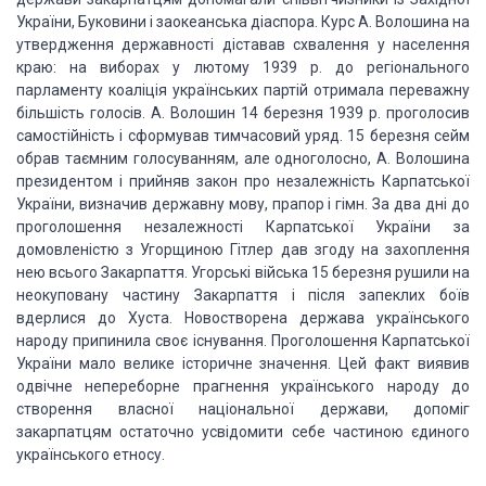
України, Буковини і заокеанська
діаспора. Курс А. Волошина на
утвердження державності діставав схвалення у населення
краю: на виборах у лютому 1939 р. до регіонального
парламенту коаліція українських
партій отримала переважну
більшість голосів. А. Волошин 14 березня 1939 р. проголосив
самостійність і сформував тимчасовий уряд. 15 березня сейм
обрав таємним голосуванням,
але одноголосно, А. Волошина
президентом і прийняв закон про незалежність Карпатської
України, визначив державну мову, прапор і гімн. За два дні до
проголошення незалежності
Карпатської України за
домовленістю з Угорщиною Гітлер дав згоду на захоплення
нею
всього Закарпаття. Угорські війська 15 березня рушили на
неокуповану частину Закарпаття
і після запеклих боїв
вдерлися до Хуста. Новостворена держава українського
народу
припинила своє існування. Проголошення Карпатської
України мало велике історичне
значення. Цей факт виявив
одвічне непереборне прагнення українського народу до
створення
власної національної держави, допоміг
закарпатцям остаточно усвідомити себе частиною
єдиного
українського етносу.