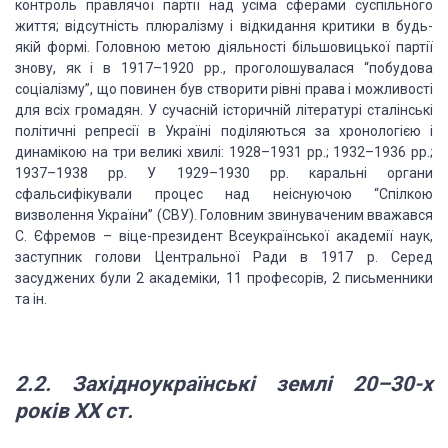
контроль
правлячої партії над усіма сферами суспільного
життя; відсутність плюралізму і відкидання
критики в будь-
якій формі. Головною метою діяльності більшовицької партії
знову,
як і в 1917–1920 рр., проголошувалася “побудова
соціалізму”, що повинен був створити
рівні права і можливості
для всіх громадян. У сучасній історичній літературі сталінські
політичні репресії в Україні поділяються за хронологією і
динамікою на три великі
хвилі: 1928–1931 рр.; 1932–1936 рр.;
1937–1938 рр. У 1929–1930 рр. каральні органи
сфальсифікували процес над неіснуючою “Спілкою
визволення України” (СВУ). Головним
звинуваченим вважався
С. Єфремов – віце-президент Всеукраїнської академії наук,
заступник голови Центральної Ради в 1917 р. Серед
засуджених були 2 академіки, 11
професорів, 2 письменники
та ін.
2.2.
Західноукраїнські землі 20–30-х
років ХХ ст.