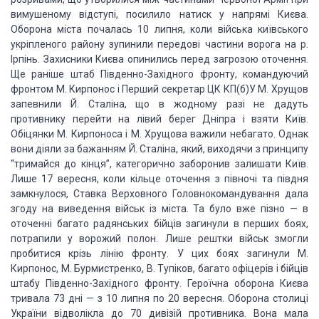
вимушеному відступі, посилило
натиск у напрямі
Києва.
Оборона міста почалась 10 липня, коли війська київського
укріпленого
району зупинили передові частини ворога на р.
Ірпінь. Захисники Києва опинились
перед загрозою оточення.
Ще раніше штаб Південно-Західного фронту, командуючий
фронтом
М. Кирпонос і Перший секретар ЦК КП(б)У М. Хрущов
запевнили Й. Сталіна, що в жодному
разі не дадуть
противнику перейти на лівий берег Дніпра і взяти Київ.
Обіцянки М.
Кирпоноса і М. Хрущова важили небагато. Однак
вони діяли за бажанням Й. Сталіна,
який, виходячи з принципу
“тримайся до кінця”, категорично заборонив залишати Київ.
Лише 17 вересня, коли кільце оточення з півночі та півдня
замкнулося, Ставка Верховного
Головнокомандування дала
згоду на виведення військ із міста. Та було вже пізно —
в
оточенні багато радянських бійців загинули в перших боях,
потрапили у ворожий
полон. Лише рештки військ змогли
пробитися крізь лінію фронту. У цих боях загинули
М.
Кирпонос, М. Бурмистренко, В. Тупіков, багато офіцерів і бійців
штабу Південно-Західного
фронту. Героїчна оборона Києва
тривала 73 дні — з 10 липня по 20 вересня. Оборона
столиці
України відволікла до 70 дивізій противника. Вона мала