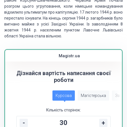
районі Корсуня-Шевченківського. Червона
Армія почала
розгром цього угруповання, коли німецьке командування
відхилило ультиматум
про капітуляцію. 17 лютого 1944 р. воно
перестало існувати. На кінець серпня 1944
р. загарбників було
вигнано майже з усієї Західної України. Із заволодінням 8
жовтня
1944 р. населеним пунктом Лавочне Львівської
області Україна стала вільною.
Magistr.ua
Дізнайся вартість написання своєї
роботи
Курсова
Магістерська
Звіт з
Кількість сторінок:
-
+