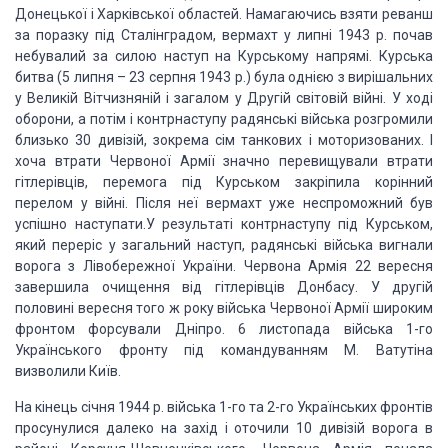
Донецької і Харківської областей. Намагаючись взяти реванш
за поразку
під Сталінградом, вермахт у липні 1943 р. почав
небувалий за силою наступ на Курському
напрямі. Курська
битва (5 липня – 23 серпня 1943 р.) була однією з вирішальних
у
Великій Вітчизняній і загалом у Другій світовій війні. У ході
оборони, а потім і
контрнаступу радянські війська розгромили
близько 30 дивізій, зокрема сім танкових
і моторизованих. І
хоча втрати Червоної Армії значно перевищували втрати
гітлерівців,
перемога під Курськом закріпила корінний
перелом у війні. Після неї вермахт уже
неспроможний був
успішно наступати.У результаті контрнаступу під Курськом,
який
переріс у загальний наступ, радянські війська вигнали
ворога з Лівобережної України.
Червона Армія 22 вересня
завершила очищення від гітлерівців Донбасу. У другій
половині
вересня того ж року війська Червоної Армії широким
фронтом форсували Дніпро. 6 листопада
війська 1-го
Українського фронту під командуванням М. Ватутіна
визволили Київ.
На кінець січня 1944 р. війська 1-го та 2-го Українських фронтів
просунулися
далеко на захід і оточили 10 дивізій ворога в