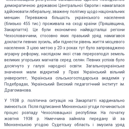
демократичною державою Центральної Європи
і намагалася
здійснювати ліберальну, зважену політику щодо національних
меншин.
Переважна більшість українського населення
(близько 455 тис.) проживала на сході
країни (Пряшівщина,
Закарпаття). Це були економічно найвідсталіші регіони
Чехословаччини,
стосовно яких празький уряд намагався
докласти певних зусиль, аби піднести рівень
життя місцевого
населення. З цією метою у 20-х роках тут було запроваджено
аграрну
реформу, наслідком якої став перерозподіл земель
великих угорських магнатів серед
селян. Певних успіхів було
досягнуто у галузі народної освіти. Загальноукраїнське
значення мали відкритий у Празі Український вільний
університет, Українська сільськогосподарська
академія у
Подебрадах, Український Високий педагогічний інститут ім.
Драгоманова.
У 1938 р. політична ситуація на Закарпатті кардинально
змінюється. Після підписання
Мюнхенської угоди починається
процес розпаду Чехословацької республіки. На початку
жовтня 1938 р. Німеччина зайняла передану їй за
Мюнхенською угодою Судетську область
і змусила уряд