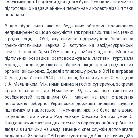
колективізації.
І підстави для цього були. Без належних умов і
підготовки, з надзвичайними перегинами
колективізація таки
почалася.
У краї була сила, яка за будь-яких обставин залишалася
непримиренною щодо комуністів
(як прийшлих, так і місцевих)
і радянізації, – ОУН, яку активно підтримувала Українська
греко-католицька церква. Зі вступом на західноукраїнські
землі Червоної Армії ОУН
пішла у глибоке підпілля. Мережа
підпільних осередків розповсюджувала листівки,
гуртувала
молодь, іноді здійснювала збройні акції проти радянських
органів, військових.
Дедалі впливовішу роль в ОУН відігравав
С. Бандера. У січні 1940 р. в Італії відбулася
зустріч С. Бандери
з А. Мельником. Між ними виникли гострі суперечки, зокрема
щодо
ставлення до Німеччини. Однак за всіх тактичних
розбіжностей провідники ОУН, маючи
на меті створення
незалежної соборної Української держави, вирішили шукати
підтримку
в нацистської Німеччини, яка, як було їм відомо,
готувалася до війни з Радянським
Союзом. За цих умов С.
Бандера вжив заходів для таємного переходу найпотрібніших
людей з Галичини на Захід. Німецькі спецслужби допомагали
радикальній частині ОУН
приготуватися до більш рішучих дій у