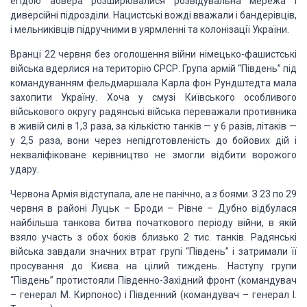
егідою абвера розширювалися розвідувальна мережа і
диверсійні
підрозділи. Нацистські вожді вважали і бандерівців,
і мельниківців підручними в
уярмленні та колонізації України.
Вранці 22 червня без оголошення війни німецько-фашистські
війська вдерлися на
територію СРСР. Група армій “Південь” під
командуванням фельдмаршала Карла фон Рундштедта
мала
захопити Україну. Хоча у смузі Київського особливого
військового округу радянські
війська переважали противника
в живій силі в 1,3 раза, за кількістю танків — у 6
разів, літаків —
у 2,5 раза, вони через непідготовленість до бойових дій і
некваліфіковане
керівництво не змогли відбити ворожого
удару.
Червона Армія відступала, але не панічно, а з боями. З 23 по 29
червня в районі
Луцьк – Броди – Рівне – Дубно відбулася
найбільша танкова битва початкового періоду
війни, в якій
взяло участь з обох боків близько 2 тис. танків. Радянські
війська
завдали значних втрат групі “Південь” і затримали її
просування до Києва на цілий
тиждень. Наступу групи
“Південь” протистояли Південно-Західний фронт (командувач
– генерал М. Кирпонос) і Південний (командувач – генерал І.