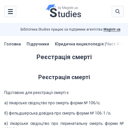
Бібліотека Studies працює за підтримки агентства
Magistr.ua
Головна
Підручники
Юридична енциклопедія (Част.4 - По
Реєстрація смерті
Реєстрація смерті
Підставою для реєстрації смерті є:
а) лікарське свідоцтво про смерть форми №
106/о;
б) фельдшерська довідка про смерть форми №
106-1 /о;
в) лікарське свідоцтво про перинатальну смерть
форми №