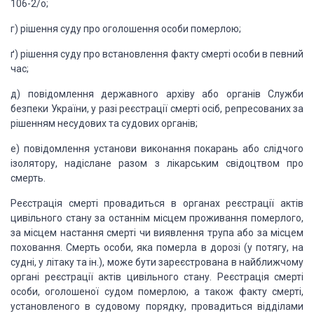
106-2/о;
г) рішення суду про оголошення особи померлою;
ґ) рішення суду про встановлення факту смерті
особи в певний
час;
д) повідомлення державного архіву або органів
Служби
безпеки України, у разі реєстрації смерті осіб, репресованих за
рішенням
несудових та судових органів;
е) повідомлення
установи виконання покарань або слідчого
ізолятору, надіслане разом з
лікарським свідоцтвом про
смерть.
Реєстрація смерті провадиться в органах
реєстрації актів
цивільного стану за останнім місцем проживання померлого,
за
місцем настання смерті чи виявлення трупа або за місцем
поховання. Смерть
особи, яка померла в дорозі (у потягу, на
судні, у літаку та ін.), може бути
зареєстрована в найближчому
органі реєстрації актів цивільного стану.
Реєстрація смерті
особи, оголошеної судом померлою, а також факту смерті,
установленого в судовому порядку, провадиться відділами