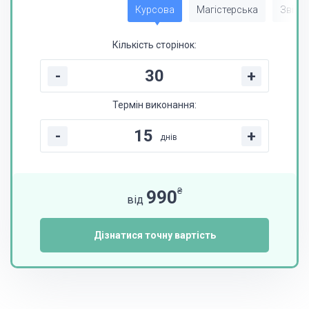
Курсова
Магістерська
Звіт з
Кількість сторінок:
-
+
Термін виконання:
-
+
днів
₴
990
від
Дізнатися точну вартість