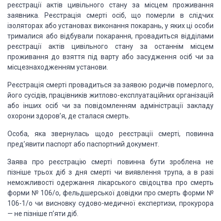
реєстрації актів
цивільного стану за місцем проживання
заявника. Реєстрація смерті осіб, що
померли в слідчих
ізоляторах або установах виконання покарань, у яких ці особи
трималися або відбували покарання, провадиться відділами
реєстрації актів
цивільного стану за останнім місцем
проживання до взяття під варту або
засудження осіб чи за
місцезнаходженням установи.
Реєстрація смерті провадиться за заявою
родичів померлого,
його сусідів, працівників житлово-експлуатаційних
організацій
або інших осіб чи за повідомленням адміністрації закладу
охорони
здоров’я, де сталася смерть.
Особа, яка звернулась щодо реєстрації смерті,
повинна
пред’явити паспорт або паспортний документ.
Заява про реєстрацію смерті повинна бути
зроблена не
пізніше трьох діб з дня смерті чи виявлення трупа, а в разі
неможливості одержання лікарського свідоцтва про смерть
форми № 106/о,
фельдшерської довідки про смерть форми №
106-1/о чи висновку судово-медичної
експертизи, прокурора
— не пізніше п’яти діб.