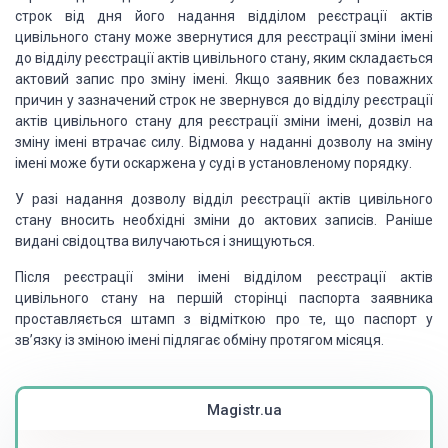
строк від дня його надання відділом реєстрації актів
цивільного
стану може звернутися для реєстрації зміни імені
до відділу реєстрації актів
цивільного стану, яким складається
актовий запис про зміну імені. Якщо заявник
без поважних
причин у зазначений строк не звернувся до відділу реєстрації
актів
цивільного стану для реєстрації зміни імені, дозвіл на
зміну імені втрачає
силу. Відмова у наданні дозволу на зміну
імені може бути оскаржена у суді в
установленому порядку.
У разі надання дозволу відділ реєстрації актів
цивільного
стану вносить необхідні зміни до актових записів. Раніше
видані
свідоцтва вилучаються і знищуються.
Після реєстрації зміни імені відділом
реєстрації актів
цивільного стану на першій сторінці паспорта заявника
проставляється штамп з відміткою про те, що паспорт у
зв’язку із зміною імені
підлягає обміну протягом місяця.
Magistr.ua