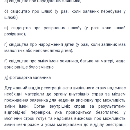
а) свідоцтво про народження заявника;
б) свідоцтво про шлюб (у разі, коли заявник
перебуває у
шлюбі);
в) свідоцтво про розірвання шлюбу (у разі,
коли шлюб
розірвано);
г) свідоцтва про народження дітей (у разі,
коли заявник має
малолітніх або неповнолітніх дітей);
ґ) свідоцтва про зміну імені заявника, батька
чи матері, якщо
воно раніше було змінено;
д) фотокартка заявника.
Державний відділ реєстрації актів цивільного
стану надсилає
необхідні матеріали до органу внутрішніх справ за місцем
проживання заявника для надання висновку про можливість
зміни імені. Орган
внутрішніх справ за результатами
відповідної перевірки, яка проводиться
безоплатно, у
місячний строк готує та надсилає висновок про можливість
зміни
імені разом з усіма матеріалами до відділу реєстрації