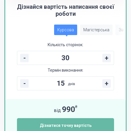
Дізнайся вартість написання своєї
роботи
Курсова
Магістерська
Звіт з
Кількість сторінок:
-
+
Термін виконання:
-
+
днів
₴
990
від
Дізнатися точну вартість