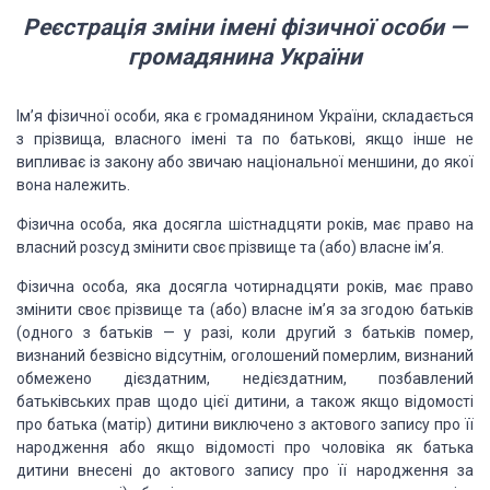
Реєстрація зміни імені фізичної особи —
громадянина
України
Ім’я фізичної особи, яка є громадянином
України, складається
з прізвища, власного імені та по батькові, якщо інше не
випливає із закону або звичаю національної меншини, до якої
вона належить.
Фізична особа, яка досягла шістнадцяти років,
має право на
власний розсуд змінити своє прізвище та (або) власне ім’я.
Фізична особа, яка досягла чотирнадцяти років,
має право
змінити своє прізвище та (або) власне ім’я за згодою батьків
(одного
з батьків — у разі, коли другий з батьків помер,
визнаний безвісно відсутнім,
оголошений померлим, визнаний
обмежено дієздатним, недієздатним, позбавлений
батьківських прав щодо цієї дитини, а також якщо відомості
про батька (матір)
дитини виключено з актового запису про її
народження або якщо відомості про
чоловіка як батька
дитини внесені до актового запису про її народження за