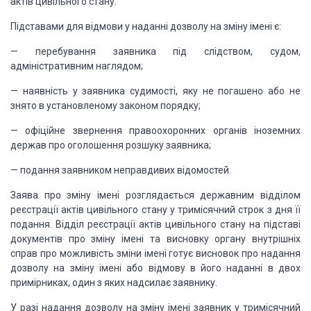
актів цивільного стану.
Підставами для відмови у наданні дозволу на
зміну імені є:
— перебування заявника під слідством, судом,
адміністративним наглядом;
— наявність у заявника судимості, яку не
погашено або не
знято в установленому законом порядку;
— офіційне звернення правоохоронних органів
іноземних
держав про оголошення розшуку заявника;
— подання заявником неправдивих відомостей.
Заява про зміну імені розглядається державним
відділом
реєстрації актів цивільного стану у тримісячний строк з дня її
подання. Відділ реєстрації актів цивільного стану на підставі
документів про
зміну імені та висновку органу внутрішніх
справ про можливість зміни імені
готує висновок про надання
дозволу на зміну імені або відмову в його наданні в
двох
примірниках, один з яких надсилає заявнику.
У разі надання дозволу на зміну імені заявник
у тримісячний