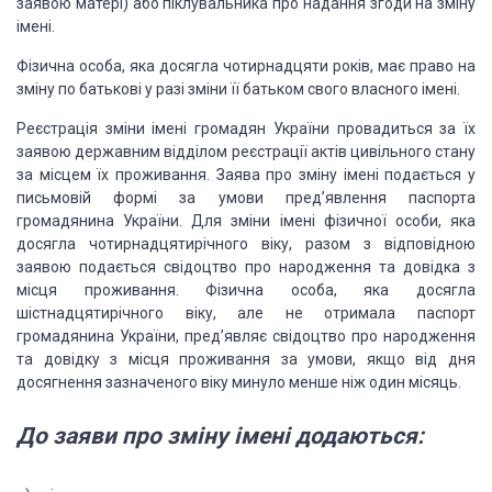
заявою матері) або піклувальника про надання згоди на зміну
імені.
Фізична особа, яка досягла чотирнадцяти років,
має право на
зміну по батькові у разі зміни її батьком свого власного імені.
Реєстрація зміни імені громадян України провадиться
за їх
заявою державним відділом реєстрації актів цивільного стану
за місцем їх
проживання. Заява про зміну імені подається у
письмовій формі за умови
пред’явлення паспорта
громадянина України. Для зміни імені фізичної особи, яка
досягла чотирнадцятирічного віку, разом з відповідною
заявою подається
свідоцтво про народження та довідка з
місця проживання. Фізична особа, яка
досягла
шістнадцятирічного віку, але не отримала паспорт
громадянина України,
пред’являє свідоцтво про народження
та довідку з місця проживання за умови,
якщо від дня
досягнення зазначеного віку минуло менше ніж один місяць.
До заяви
про зміну імені додаються: