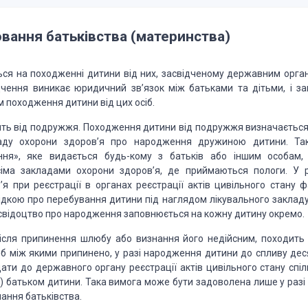
вання
батьківства
(материнства)
ься на
походженні дитини від них, засвідченому державним орга
дчення виникає юридичний зв’язок між батьками
та дітьми, і за
м
походження дитини від цих осіб.
ить
від подружжя. Походження дитини від подружжя визначається
ду охорони здоров’я про народження дружи­ною
дитини. Та
ня», яке видається
будь-кому з батьків або іншим особам, 
іма закладами охорони здоров’я, де прий­маються пологи. У р
я при реєстрації в органах
реєстрації актів цивільного стану ф
кою про перебування дитини під наглядом лікувального закладу
свідоцтво про на­родження
заповнюється на кожну дитину окремо.
ісля
припинення шлюбу або визнання його недійсним, походить 
юб
між якими припинено, у разі народження дитини до спливу дес
ти до державного органу реєстрації актів
цивільного стану спіл
)
батьком ди­тини. Така вимога може бути задоволена лише у разі 
ання батьківства.