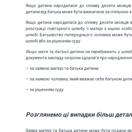
Якщо дитина народилася до спливу десяти місяців
дитини від батька може
бути визначене за спільною з
Якщо дитина народилася до спливу десяти місяців в
реєстрації повторного
шлюбу її ма­тері з іншою особ
шлюбі. Батьківство попе­реднього чоловіка може бут
шлюбі або за
рішенням суду.
Якщо мати та батько дитини не перебувають у шлю
документа закладу
охорони здоров’я про на­родження
—
за заявою матері та батька дитини;
—
за заявою чоловіка, який вважає себе батьком
ди­ти
—
за рішенням суду.
Розглянемо ці випадки
більш дета
Заява матері та батька дитини може бути подана як 