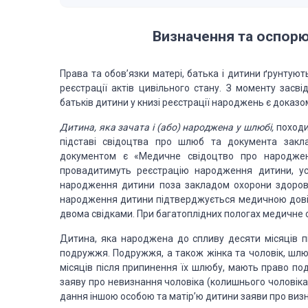
Визначення та
оспорю
Права та обов’язки матері, батька і дитини ґрунтуют
реєстрації актів
цивільного стану. З моменту засві
батьків дитини у книзі реєстрації народ­жень є доказо
Дитина, яка зачата і (або) народжена у шлюбі,
похо­д
підставі свідоцтва
про шлюб та доку­мента закла
документом є «Медичне свідоцтво про народжен
провадитимуть реєстрацію народжен­ня
дитини, ус
народження дитини поза закла­дом охорони здоров’
народження дитини підтве­рджується
медичною довід
двома свідками. При багатоплідних пологах медичне 
Дитина, яка народжена до спливу десяти місяців п
подружжя. Подружжя, а також жінка та чо­ловік, шл
місяців після
припинення їх шлюбу, мають право пода
заяву про не­визнання чоловіка (колишнього чоловіка
дання іншою
особою та матір’ю дитини заяви про визн