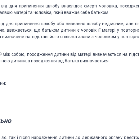
 від дня
припинення шлюбу внаслідок смерті чоловіка, походже
аявою матері та чоловіка, який вважає себе батьком.
ід дня
припинення шлюбу або визнання шлюбу недійсним, але пі
ою, вважається, що батьком дитини є чоловік її
матері у повторн
и
визначене на підставі його спільної заяви з чоловіком у повторн
бі
між
собою, походження дитини від матері визначається на підст
 нею дитини, а походження від батька визна­чається:
ни;
льно
до, так і
після народження дитини до державного органу реєстра