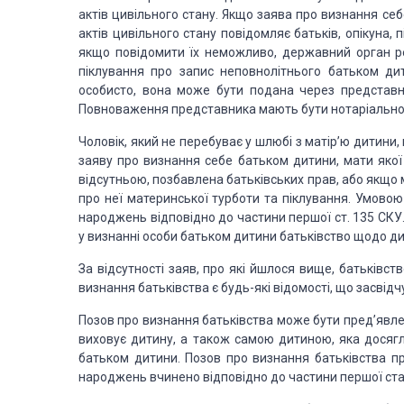
актів цивільного стану.
Якщо заява про виз­нання себ
актів цивільного стану повідом­ляє батьків, опікуна,
п
якщо
повідомити їх неможливо, державний орган реє
піклуван­ня про запис неповнолітнього батьком
дит
особисто, вона
може бути подана через представни
Повноваження представника мають бути нотаріаль­н
Чоловік, який не перебуває у шлюбі з матір’ю дитини
заяву про
визнання себе батьком дитини, мати яко
відсутньою, позбавлена батьківсь­ких прав, або якщо
про неї
материнської турботи та піклування. Умовою
народжень відповідно до частини першої ст. 135
СКУ.
у
визнанні особи батьком дитини батьківство щодо ди
За відсутності заяв, про які йшлося вище, батьківст
визнання батьківства є
будь-які відо­мості, що засві
П
озов про
визнання батьківства може бути пред’явле­
виховує дитину, а також самою дитиною, яка
досягл
батьком
дитини. Позов про виз­нання батьківства п
народжень вчинено відповідно до частини першої
ста