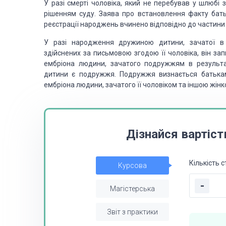
У разі смерті чоловіка, який не перебував у шлюбі з
рішенням суду. Заява
про встановлення факту бать
реєстрації народжень вчинено відповідно до частини 
У разі народження дружиною дитини, зачатої в р
здійснених за письмовою
згодою її чоловіка, він за
ембріона людини, зачатого подруж­жям в результа
дитини є подружжя. Подружжя визнається батька
ембріона лю­дини,
зачатого її чоловіком та іншою жінк
Дізнайся вартіст
Кількість с
Курсова
-
Магістерська
Звіт з практики