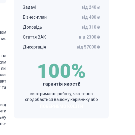
Задачі
від 240 ₴
Бізнес-план
від 480 ₴
Доповідь
від 310 ₴
ном
Стаття ВАК
від 2300 ₴
пис
Дисертація
від 57000 ₴
 на
ким
100%
які
азі
акт
гарантія якості!
 та
ви отримаєте роботу, яка точно
сподобається вашому керівнику або
від
ПОВЕРНЕМО КОШТИ
яти
ьну
по­