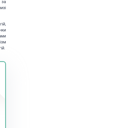
 за
изі
ій,
нки
ами
ізм
ій.