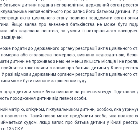
е батьком дитини подана неповнолітнім, дер­жавний
орган реєстра
іклувальника неповнолітнього про запис його батьком дитини. У р
страції актів цивіль­ного стану
повинен повідомити орган опіки
ини. Якщо за­ява про визнання батьківства не може бути под
ка або надіслана поштою, за умови її
нотаріального засвідчен­
о
засвідчені.
, може
подати до державного органу реєстрації актів цивільного ст
ї померла або оголошена померлою, визнана
недієздатною, безві
 мати
дитини не проживає з нею не менш як шість місяців і не проя
 прийняття такої заяви є запис про
батька дитини у Книзі реєстра
 У разі відмови державним органом реєстрації актів цивільного ст
­тини може бути визнане за
рішенням суду.
во щодо
дитини може бути визнане за рішенням суду. Підставою 
дчують походження дитини від певної особи.
ний матір’ю, опікуном, піклувальником
дитини, особою, яка утримує
а повноліття. Такий позов може пред’явити особа, яка вважає с
риймається судом, якщо запис про
батька дитини у Книзі реєстра
тті 135 СКУ.