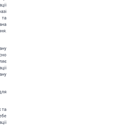
ції
азі
 та
ана
ня.
ану
сно
вляє
ції
ану
для
 та
ебе
ції