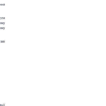
ння
сля
ому
ому
аві
ції