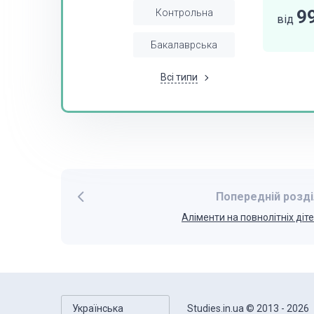
9
Контрольна
від
Бакалаврська
Всі типи
Попередній розді
Аліменти на повнолітніх діт
Українська
Studies.in.ua © 2013 - 2026