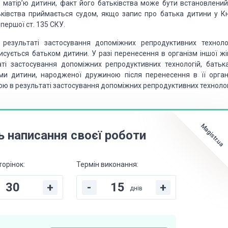
 матір’ю
дитини, факт його батьківства може бути вста­новлений
ківства приймається судом, якщо запис про батька
дитини у Кн
першої ст.
135 СКУ.
е­зультаті
застосування допоміжних репродуктивних тех­нолог
писується батьком дитини. У разі перенесення в ор­ганізм
іншої жі
ті застосування допоміжних репродук­тивних
технологій, батьк
ми дитини,
народженої дружиною після
перенесення в її орган
ою в резуль­таті застосування допоміжних репродуктивних техно­лог
Magistr.ua
ь написання своєї роботи
торінок:
Термін виконання:
+
-
+
днів