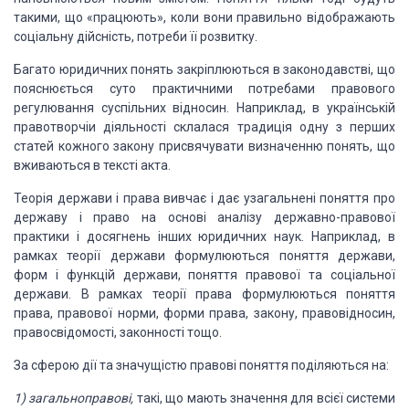
такими, що «працюють»
,
коли вони правильно відобража­
ють
соціальну дійсність, потреби її розвитку.
Багато юридичних понять
закріплюються в законодав­
стві, що
пояснюється суто практичними потребами право­
вого
регулювання суспільних відносин. Наприклад, в
українській
правотворчіи діяльності склалася традиція
одну з перших
статей кожного закону присвячувати
визна­
ченню понять, що
вживаються в
тексті акта.
Теорія держави і права вивчає і дає
узагальнені поняття
про
державу і право на
основі аналізу державно-правової
практики і досягнень інших юридичних наук.
Наприклад,
в
рамках теорії держави
формулюються поняття держави,
форм і
функцій держави, поняття правової та соціальної
держави. В рамках теорії права формулюються поняття
права, правової норми, форми права, закону,
правовідно­син,
правосвідомості, законності тощо.
За сферою дії та
значущістю правові поняття поділя­
ються на:
1) загальноправові,
такі, що мають значення для всієї
системи