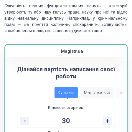
Сукупність
певних фундаментальних понять і категорій
утворюють
ту або іншу галузь права, науку про неї та відпо­
відну навчальну дисципліну. Наприклад, у
кримінальному
праві
—
це поняття «злочин», «покарання»,
«співучасть»,
«позбавлення
волі», «погашення судимості» тощо.
Magistr.ua
Дізнайся вартість написання своєї
роботи
Курсова
Магістерська
Звіт з
Кількість сторінок:
-
+