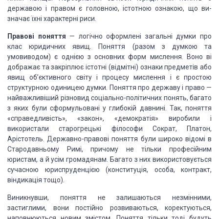
державою і
правом є головною, істотною ознакою, що ви­
значає
їхні характерні риси.
Правові поняття
—
логічно оформлені загальні думки
про
клас юридичних явищ. Поняття (разом з думкою та
умовиводом) є однією з основних форм мислення.
Воно ві­
дображає та закріплює істотні
(відмітні) ознаки предметів
або
явищ
об’єктивного світу і процесу мислення і є простою
структурною одиницею думки. Поняття про державу і
пра­
во
—
найважливіший різновид
соціально-політичних по­
нять, багато
з яких були
сформульовані у глибокій давнині.
Так, поняття
«справедливість», «закон», «демократія»
виробили і
використали старогрецькі філософи
Сократ,
Платон,
Арістотель. Державно-правові поняття
були ши­
роко відомі в
Стародавньому Римі, причому не тільки про­
фесійним
юристам, а й усім громадянам. Багато з них ви­
користовується
сучасною
юриспруденцією (конституція, особа, контракт,
віндикація тощо).
Виникнувши, поняття не
залишаються незмінними,
застиглими, вони
постійно розвиваються, коректуються,
наповнюються новим змістом. Поняття тільки тоді будуть