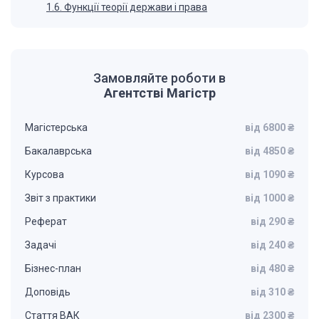
1.6. Функції теорії держави і права
Замовляйте роботи в
Агентстві Магістр
Магістерська
від 6800 ₴
Бакалаврська
від 4850 ₴
Курсова
від 1090 ₴
Звіт з практики
від 1000 ₴
Реферат
від 290 ₴
Задачі
від 240 ₴
Бізнес-план
від 480 ₴
Доповідь
від 310 ₴
Стаття ВАК
від 2300 ₴