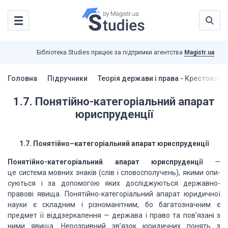
Бібліотека Studies працює за підтримки агентства
Magistr.ua
Головна
Підручники
Теорія держави і права - Крестовськ
1.7. Понятійно-категоріальний апарат
юриспруденції
1.7.
Понятійно
–
категоріальний
апарат
юриспруденції
Понятійно-категоріальний
апарат юриспруденції
—
це система мовних знаків
(слів і словосполучень), якими опи­
суються і за допомогою яких досліджуються державно-
правові явища. Понятійно-категоріальний апарат юридич­ної
науки є складним і різноманітним, бо
багатозначним є
предмет її
віддзеркалення — держава і право та пов’язані з
ними явища. Нерозривний зв’язок юридичних понять з