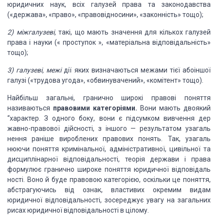
юридичних наук, всіх галузей права та законодав
ства
(«держава», «право», «правовідносини»,
«законність»
тощо);
2) міжгалузеві,
такі, що мають значення для кількох
галузей
права і науки (« проступок »,
«матеріальна відпові
дальність»
тощо);
3)
галузеві, межі
дії яких визначаються межами тієї або
іншої
галузі («трудова угода», «обвинувачений»,
«комі­
тент» тощо).
Найбільш загальні, гранично широкі
правові поняття
називаються
правовими
категоріями.
Вони мають двоякий
“характер.
З одного боку, вони є підсумком вивчення дер­
жавно-правової дійсності, з іншого
—
результатом
узагаль­
нення раніше вироблених правових
понять. Так, узагаль­
нюючи поняття
кримінальної, адміністративної, цивільної
та
дисциплінарної відповідальності, теорія держави і права
формулює гранично широке поняття юридичної
відповідаль­
ності. Воно й буде правовою категорією, оскільки це по­
няття,
абстрагуючись від ознак, властивих окремим
видам
юридичної відповідальності,
зосереджує увагу на загальних
рисах
юридичної відповідальності в цілому.