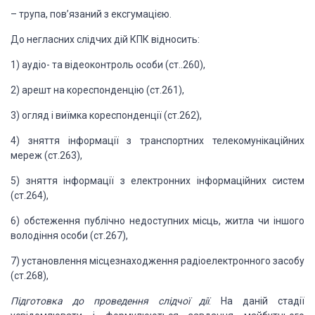
– трупа, пов’язаний з ексгумацією.
До негласних слідчих дій КПК
відносить:
1) аудіо- та відеоконтроль
особи (ст..260),
2) арешт на кореспонденцію
(ст.261),
3) огляд і виїмка кореспонденції
(ст.262),
4) зняття інформації з транспортних
телекомунікаційних
мереж (ст.263),
5) зняття інформації з електронних
інформаційних систем
(ст.264),
6) обстеження публічно недоступних
місць, житла чи іншого
володіння особи (ст.267),
7) установлення місцезнаходження
радіоелектронного засобу
(ст.268),
Підготовка до проведення слідчої
дії
. На даній
стадії