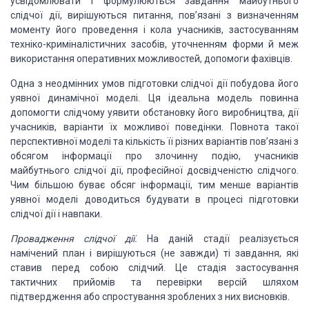
усвідомлювати і формулюються завдання майбутнього
слідчої дії, вирішуються
питання, пов’язані з визначенням
моменту його проведення і кола учасників, застосуванням
техніко-криміналістичних засобів, уточненням форми й меж
використання оперативних
можливостей, допомоги фахівців.
Одна з неодмінних умов підготовки
слідчої дії побудова його
уявної динамічної моделі. Ця ідеальна модель повинна
допомогти
слідчому уявити обстановку його виробництва, дії
учасників, варіанти їх можливої
поведінки. Повнота такої
перспективної моделі та кількість її різних варіантів пов’язані
з
обсягом інформації про злочинну подію, учасників
майбутнього слідчої дії, професійної
досвідченістю слідчого.
Чим більшою буває обсяг інформації, тим менше варіантів
уявної моделі доводиться будувати в процесі підготовки
слідчої дії і навпаки.
Провадження слідчої дії.
На даній стадії реалізується
намічений план і вирішуються (не завжди) ті завдання, які
ставив перед собою слідчий.
Це стадія застосування
тактичних прийомів та перевірки версій шляхом
підтвердження
або спростування зроблених з них висновків.