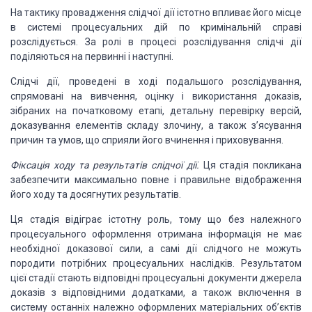
На тактику провадження слідчої
дії істотно впливає його місце
в системі процесуальних дій по кримінальній справі
розслідується. За ролі в процесі розслідування слідчі дії
поділяються на первинні
і наступні.
Слідчі дії, проведені в ході
подальшого розслідування,
спрямовані на вивчення, оцінку і використання доказів,
зібраних на початковому етапі, детальну перевірку версій,
доказування елементів
складу злочину, а також з’ясування
причин та умов, що сприяли його вчинення і приховування.
Фіксація ходу та результатів
слідчої дії.
Ця стадія покликана
забезпечити максимально повне і правильне відображення
його
ходу та досягнутих результатів.
Ця стадія відіграє істотну
роль, тому що без належного
процесуального оформлення отримана інформація не має
необхідної доказової сили, а самі дії слідчого не можуть
породити потрібних процесуальних
наслідків. Результатом
цієї стадії стають відповідні процесуальні документи джерела
доказів з відповідними додатками, а також включення в
систему останніх належно оформлених
матеріальних об’єктів