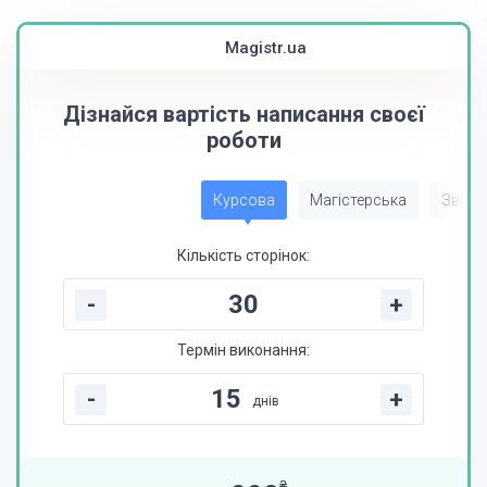
Magistr.ua
Дізнайся вартість написання своєї
роботи
Курсова
Магістерська
Звіт з
Кількість сторінок:
-
+
Термін виконання:
-
+
днів
₴