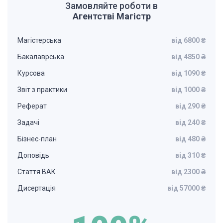
Замовляйте роботи в
Агентстві Магістр
Магістерська
від 6800 ₴
Бакалаврська
від 4850 ₴
Курсова
від 1090 ₴
Звіт з практики
від 1000 ₴
Реферат
від 290 ₴
Задачі
від 240 ₴
Бізнес-план
від 480 ₴
Доповідь
від 310 ₴
Стаття ВАК
від 2300 ₴
Дисертація
від 57000 ₴