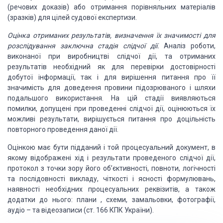
(речових доказів) або отримання порівняльних матеріалів
(зразків)
для цілей судової експертизи.
Оцінка отриманих результатів,
визначення їх значимості для
розслідування заключна стадія слідчої дії.
Аналіз роботи,
виконаної
при виробництві слідчої дії, та отриманих
результатів необхідний як для перевірки
достовірності
добутої інформації, так і для вирішення питання про її
значимість
для доведення провини підозрюваного і шляхи
подальшого використання. На цій стадії
виявляються
помилки, допущені при проведенні слідчої дії, оцінюються їх
можливі
результати, вирішується питання про доцільність
повторного проведення даної дії.
Оцінкою має бути підданий
і той процесуальний документ, в
якому відображені хід і результати проведеного слідчої
дії,
протокол з точки зору його об’єктивності, повноти, логічності
та послідовності
викладу, чіткості і ясності формулювань,
наявності необхідних процесуальних реквізитів,
а також
додатки до нього: плани , схеми, замальовки, фотографії,
аудіо – та відеозаписи
(ст. 166 КПК України).