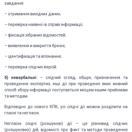
завдання:
– отримання вихідних даних;
– перевірка наявної в справі
інформації;
– фіксація зібраних відомостей;
– виявлення и викриття брехні;
– ідентифікація та впізнання;
– перевірка слідчих версій.
б) невербальні:
– слідчий огляд, обшук, призначення
та
проведення експертиз, інші дії при проведенні яких мовний
спосіб збору інформації
поступається місцем іншим прийомам
та методам.
Відповідно до нового КПК,
усі слідчі дії можна розділити на
гласні та негласні.
Негласні слідчі (розшукові)
дії – це різновид слідчих
(розшукових) дій, відомості про факт та методи проведення