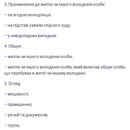
3. Проникнення до житла чи
іншого володіння особи:
– за згодою володільця;
– на підставі ухвали слідчого
суду;
– у невідкладних випадках.
4. Обшук:
– житла чи іншого володіння
особи;
– житла чи іншого володіння
особи, який включає обшук особи,
що перебуває в житлі чи іншому володінні.
5. Огляд:
– місцевості;
– приміщення;
– речей та документів;
– трупа;