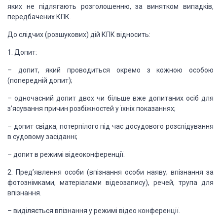
яких не підлягають розголошенню, за винятком випадків,
передбачених КПК.
До слідчих
(розшукових) дій КПК відносить:
1. Допит:
– допит, який проводиться
окремо з кожною особою
(попередній допит);
– одночасний допит двох чи
більше вже допитаних осіб для
з’ясування причин розбіжностей у їхніх показаннях;
– допит свідка, потерпілого
під час досудового розслідування
в судовому засіданні;
– допит в режимі відеоконференції.
2. Пред’явлення особи (впізнання
особи наяву; впізнання за
фотознімками, матеріалами відеозапису), речей, трупа для
впізнання.
– виділяється впізнання у
режимі відео конференції.