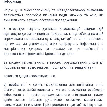
інформації.
Слідчі дії в гносеологічному
та методологічному значеннях
вважаються способом пізнання події злочину та осіб,
які
вчинили його, а також обставин провадження.
В літературі існують декілька
класифікацій слідчих дій
відповідно до різних підстав. Так, залежно від об’єкта,
на який
спрямована пізнавальна суть слідчих дій, останні поділяють
на
речові
, за допомогою яких одержують інформацію
з
матеріальних джерел, та
особові дії
,
які пов’язані з
одержанням інформації з ідеальних джерел.
За місцем та значенням в процесі
розслідування слідчі дії
поділяють на
першочергові, послідуючі
та
невідкладні.
Також слідчі дії класифікують
на:
а) вербальні:
– допит, пред’явлення для
впізнання, очна
ставка тощо, здійснюються з метою отримання особистої
інформації
у її носіїв шляхом мовного спілкування, також
здійснюється фіксація рукописно, схемами,
малюнками,
язиком жестів и міміки. При проведенні цих дій вирішуються