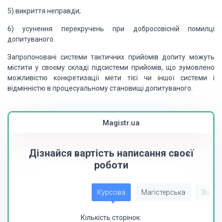
5)
викриття неправди;
6)
усунення перекручень при добросовісній
помилці
допитуваного.
Запропоновані системи тактичних
прийомів допиту можуть
місти­ти у своєму складі підсистеми прийомів, що зумовлено
можливістю конкретизації мети тієї чи іншої системи і
відмінністю в процесуаль­ному
становищі допитуваного.
Magistr.ua
Дізнайся вартість написання своєї
роботи
Курсова
Магістерська
Звіт з
Кількість сторінок: