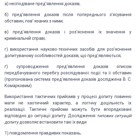
а) несподіване пред’явлення
доказів;
б) пред’явлення доказів після
попереднього з’ясування
обставин, пов’ язаних з ними;
в) пред’явлення доказів і
роз’яснення їх значення у
кримінальній справі;
г) використання науково-технічних
засобів для роз’яснення
допи­туваному особливостей доказів, що пред’являються;
ґ) супроводження пред’явлення
доказів описом
передбачуваного перебігу розслідуваної події та її обставин
(пропонована
система пред’явлення доказів досліджена В. С.
Комарковим).
Використання тактичних прийомів
у процесі допиту повинно
мати не хаотичний характер, а логічну доцільність їх
реалізації.
Тактичні прийоми можуть бути впорядковані
відповідно до ситуації допиту. До­слідження
типових ситуацій
допиту
дозволяє встановити такі їх види:
1)
повідомлення правдивих показань;