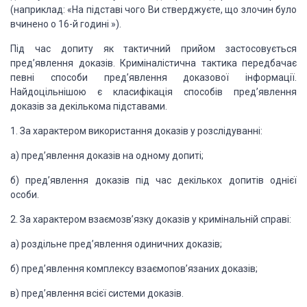
(наприклад: «На підставі чого Ви стверджуєте, що злочин було
вчинено
о 16-й годині »).
Під час допиту як тактичний
прийом застосовується
пред’явлення доказів. Криміналістична тактика передбачає
певні
способи пред’явлення доказової інформації.
Найдоцільнішою є класифікація способів
пред’явлення
доказів за декількома підставами.
1.
За характером використання
доказів у розслідуванні:
а) пред’явлення доказів на
одному допиті;
б) пред’явлення доказів під
час декількох допитів однієї
особи.
2.
За характером взаємозв’язку
доказів у кримінальній справі:
а) роздільне пред’явлення
одиничних доказів;
б) пред’явлення комплексу
взаємопов’язаних доказів;
в) пред’явлення всієї системи
доказів.