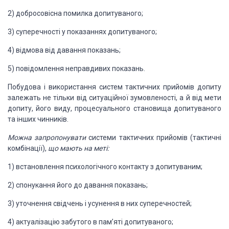
2)
добросовісна помилка допитуваного;
3)
суперечності у показаннях
допитуваного;
4)
відмова від давання показань;
5)
повідомлення неправдивих показань.
Побудова і використання систем
тактичних прийомів допиту
зале­жать не тільки від ситуаційної зумовленості, а й
від мети
допиту, його виду, процесуального становища допитуваного
та інших чинників.
Можна запропонувати
системи тактичних прийомів
(тактичні
комбінації),
що мають на меті:
1)
встановлення психологічного
контакту з допитуваним;
2)
спонукання його до давання
показань;
3)
уточнення свідчень і усунення
в них суперечностей;
4)
актуалізацію забутого в пам’яті
допитуваного;