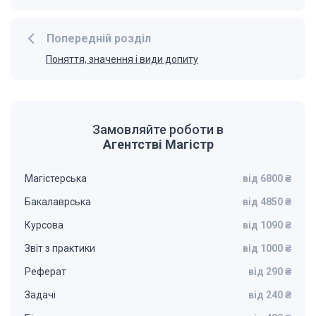
Попередній розділ
Поняття, значення і види допиту
Замовляйте роботи в
Агентстві Магістр
Магістерська
від 6800 ₴
Бакалаврська
від 4850 ₴
Курсова
від 1090 ₴
Звіт з практики
від 1000 ₴
Реферат
від 290 ₴
Задачі
від 240 ₴