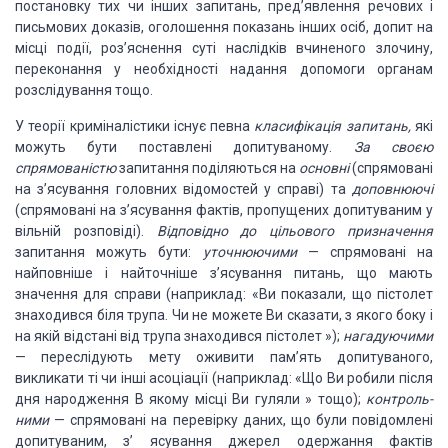
постановку тих чи інших
запитань, пред’явлення речових і
письмових доказів, оголошення по­казань інших осіб,
допит на
місці події, роз’яснення суті наслідків вчиненого злочину,
переконання
у необхідності надання допомоги органам
розслідування тощо.
У теорії криміналістики існує
певна
класифікація запитань,
які
можуть бути поставлені допитуваному.
За
своєю
спрямованістю
запи­тання поділяються на
основні
(спрямовані
на
з’ясування головних відо­мостей у справі) та
доповнюючі
(спрямовані на з’ясування
фактів, пропущених допитуваним у
вільній розповіді).
Відповідно до цільового
призначення
запитання можуть бути:
уточнюючими
— спрямовані на
найповніше
і найточніше з’ясування питань, що мають
значення для справи (наприклад: «Ви показали,
що пістолет
знаходився біля трупа. Чи не можете Ви сказати, з якого боку і
на якій
відстані від трупа зна­ходився пістолет »);
нагадуючими
— переслідують мету
оживити пам’ять допитуваного,
викликати ті чи інші асоціації (наприклад: «Що Ви
роби­ли після
дня народження В якому місці Ви гуляли » тощо);
контроль­
ними
— спрямовані на перевірку даних, що були повідомлені
допитува­ним, з’ ясування джерел
одержання фактів