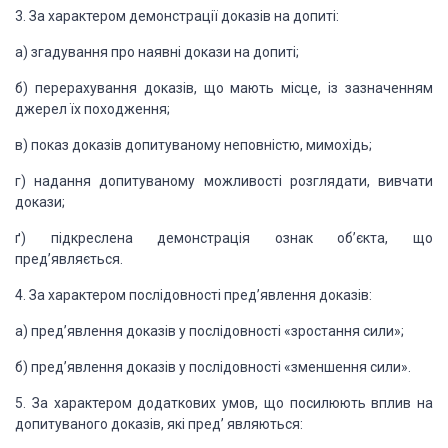
3.
За характером демонстрації
доказів на допиті:
а) згадування про наявні докази
на допиті;
б) перерахування доказів,
що мають місце, із зазначенням
джерел їх походження;
в) показ доказів допитуваному
неповністю, мимохідь;
г) надання допитуваному можливості
розглядати, вивчати
докази;
ґ) підкреслена демонстрація
ознак об’єкта, що
пред’являється.
4.
За характером послідовності
пред’явлення доказів:
а) пред’явлення доказів у
послідовності «зростання сили»;
б) пред’явлення доказів у
послідовності «зменшення сили».
5.
За характером додаткових умов,
що посилюють вплив на
допи­туваного доказів, які пред’ являються: