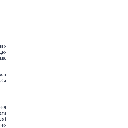
тво
цію
ма.
сті
оби
ння
ати
ів і
нню