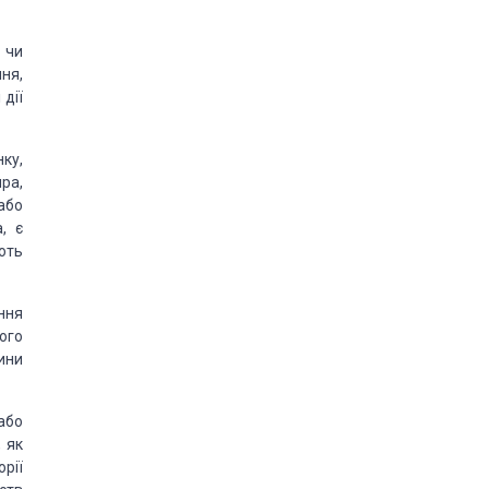
 чи
ня,
 дії
нку,
ра,
 або
, є
ють
ння
ого
ини
або
, як
рії