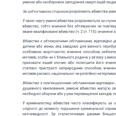
умисне або
необережне заподіяння смерті іншій людині
За суб’єктивною
стороною
розрізняють вбивства умисні
У свою чергу умисні
вбивства розрізняються
за ступе
вбивство, тобто вчинене без обтяжуючих чи пом’як
зване кваліфіковане
вбивство (ч. 2 ст. 115) і вчинен
Вбивства з обтяжуючими
обставинами, відповідно д
дитини або жінки, яка завідомо для винного перебу
особливою жорстокістю;
вчинене способом, небезпеч
мотивів; особи чи її близького родича у зв’язку з в
приховати інший злочин або полегшити його вчине
статевої пристрасті неприродним
способом; вчинен
мотивів
расової, національної чи релігійної нетерпим
Вбивства з пом’якшуючими
обставинами відповідно 
душевного хвилювання; умисне вбивство матір’ю с
необхідної оборони або у разі перевищення
заходів, 
У криміналістиці
вбивства часто класифікують
за о
слідчого до моменту порушення кримінальної справ
неочевидності. За статистичними
даними більшіст