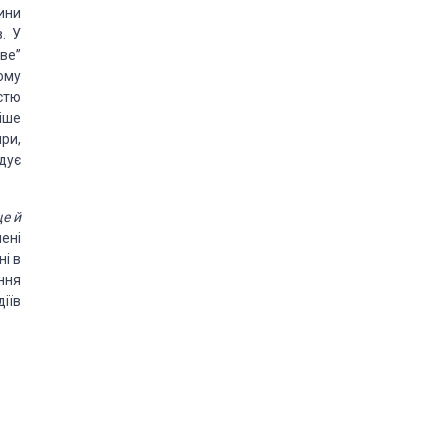
чини
. У
ве”
ому
стю
іше
ири,
дує
е й
ені
ні в
яння
іїв