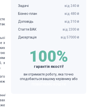
Задачі
від 240 ₴
Бізнес-план
від 480 ₴
осте
Доповідь
від 310 ₴
так
Стаття ВАК
від 2300 ₴
Дисертація
від 57000 ₴
ьої
е з
ких
100%
тою
ням
; з
гарантія якості!
.
ви отримаєте роботу, яка точно
ого
сподобається вашому керівнику або
меж
ПОВЕРНЕМО КОШТИ
нні
вах
вже