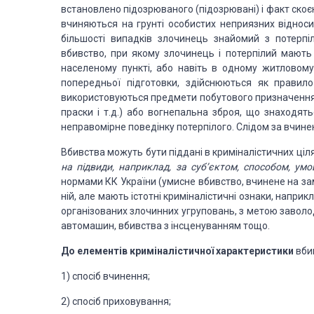
встановлено
підозрюваного (підозрювані) і факт скоє
вчиняються на грунті особистих неприязних відноси
більшості випадків злочинець
знайомий з потерпіл
вбивство, при якому злочинець і потерпілий мають р
населеному пункті, або навіть в одному житловому
попередньої підготовки,
здійснюються як правило 
використовуються предмети побутового призначення,
праски і т.д.) або вогнепальна зброя, що знаходят
неправомірне поведінку
потерпілого. Слідом за вчине
Вбивства можуть
бути піддані в криміналістичних ціл
на підвиди, наприклад, за суб’єктом, способом, умо
нормами КК України
(умисне вбивство, вчинене на зам
ній, але мають істотні криміналістичні ознаки, наприк
організованих злочинних
угруповань, з метою заволо
автомашин, вбивства з інсценуванням тощо.
До елементів
криміналістичної характеристики
вби
1) спосіб вчинення;
2) спосіб приховування;