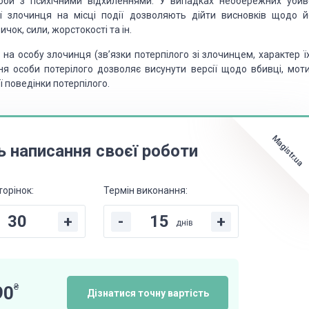
оби з психічними відхиленнями. У
випадках необережних убив
ї злочинця
на місці події дозволяють дійти висновків щодо й
чок, сили, жорстокості та ін.
 на особу злочинця (зв’язки потерпілого зі злочинцем, характер ї
ня особи потерілого дозволяє висунути
версії щодо вбивці, моти
ї
поведінки потерпілого.
Magistr.ua
ь написання своєї роботи
торінок:
Термін виконання:
+
-
+
днів
₴
90
Дізнатися точну вартість