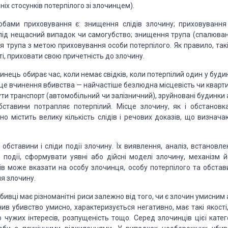
іх стосунків потерпілого зі злочинцем).
бами приховування є: знищення слідів злочину; приховування
 під нещасний випадок чи самогубство; знищення трупа
(спалюван
ня трупа з метою приховування
особи потерпілого. Як правило, такі
і,
приховати свою причетність до злочину.
чинець обирає час, коли немає
свідків, коли потерпілий один у буди
сце вчинення вбивства — найчастіше безлюдна місцевість чи кварти
ути транспорт (автомобільний
чи залізничний), зруйновані будинки
бставини потрапляє потерпілий. Місце злочину, як і обстановка
 містить велику кількість слідів і речових
доказів, що визнача
 обставини і сліди
події злочину. Їх виявлення, аналіз, встановле
події, сформувати уявні або дійсні моделі злочину, механізм й
зів може вказати на особу злочинця,
особу потерпілого та обстав
ня
злочину.
ивці має різноманітні риси залежно від того, чи є злочин
умисним 
нив убивство умисно,
характеризується негативно, має такі якості
 чужих інтересів, розпущеність тощо. Серед злочинців цієї катего