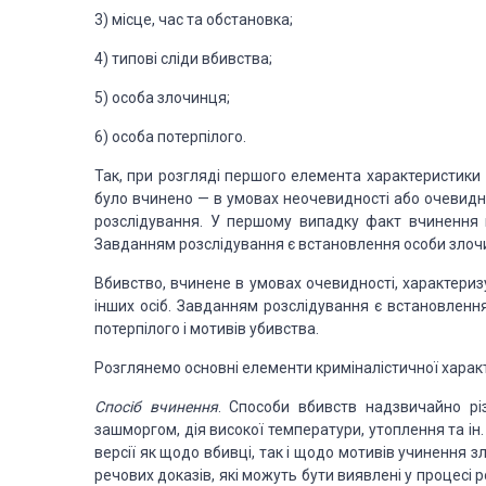
3) місце, час та
обстановка;
4) типові сліди
вбивства;
5) особа злочинця;
6) особа потерпілого.
Так, при розгляді
першого елемента характеристики
було вчинено — в умовах неочевидності або очевидно
розслідування. У першому випадку
факт вчинення в
Завданням
розслідування є встановлення особи злоч
Вбивство, вчинене
в умовах очевидності, характериз
інших осіб. Завданням розслідування є встановленн
потерпілого і мотивів убивства.
Розглянемо основні
елементи криміналістичної харак
Спосіб вчинення
. Способи вбивств
надзвичайно різ
зашморгом, дія високої температури, утоплення та ін
версії як щодо вбивці, так і щодо мотивів
учинення зло
речових доказів, які можуть бути виявлені у процесі р