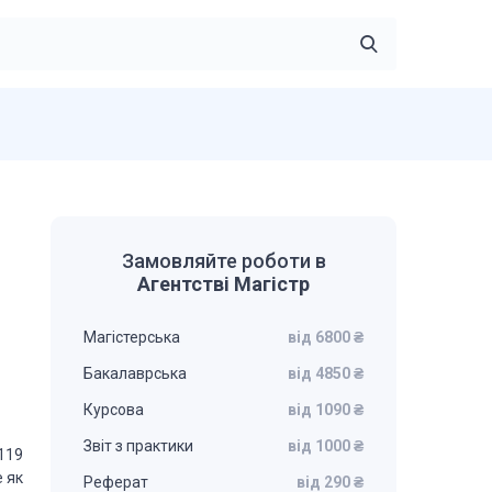
Замовляйте роботи в
Агентстві Магістр
Магістерська
від 6800 ₴
Бакалаврська
від 4850 ₴
Курсова
від 1090 ₴
Звіт з практики
від 1000 ₴
.119
 як
Реферат
від 290 ₴