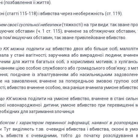
 (позбавлення її життя).
 (статті 115-118) і
вбивства через необережність (ст. 119).
нем своєї суспільної небезпеки
(тяжкості)
на три види: так зване пр
шуючих
обставин (ч. 1 ст. 115); вчинене за обтяжуючих обставин, 
е за пом’якшуючих обставин, так зване привілейоване
вбивство.
о КК можна поділити на
: вбивство двох
або більше осіб; малолітн
вала
у стані вагітності; заручника або викраденої людини; вчинен
ним для життя багатьох осіб; з корисливих мотивів; з хулігансь
иконанням цією особою службового
або громадського обов’язку; з ме
ння;
поєднане із зґвалтуванням або насильницьким задоволен
е на замовлення; вчинене за попередньою змовою групою осіб
ості; вбивство вчинене особою, яка раніше
вчинила умисне вбивство
до КК
можна поділити на умисне вбивство, вчинене
в стані сильн
воєї новонародженої
дитини; умисне вбивство при перевищенні 
необхідних для затримання злочинця
бсягом і характером первинної інформації, наявної
в розпорядже
и
. Тут виділяють
т.зв. очевидні вбивства і вбивства, скоєні в умо
ь вбивств є очевидними, тобто до початку розслідування 