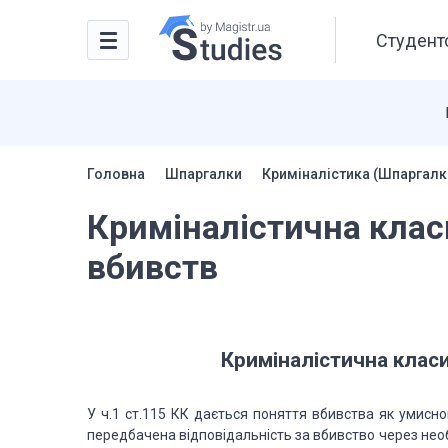
Студентс
Головна
Шпаргалки
Криміналістика (Шпаргалк
Криміналістична клас
вбивств
Криміналістична
класи
У ч.1 ст.115 КК
дається поняття вбивства як умисног
передбачена відповідальність за вбивство через нео