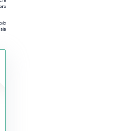
ств
ого
хніх
вів