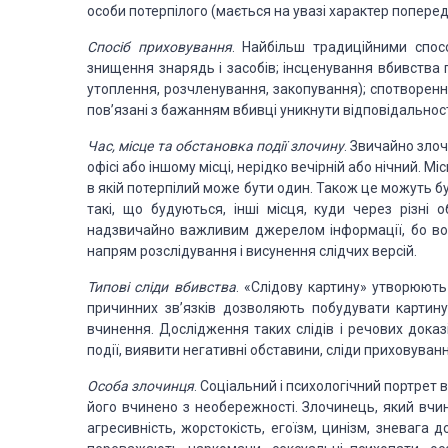
особи потерпілого (мається на увазі характер
попередн
Спосіб приховування
. Найбільш традиційними
спосо
знищення знарядь
і засобів; інсценування вбивства
утоплення, розчленування, закопування); спотворен
пов’язані з бажанням вбивці уникнути відповідальност
Час, місце та
обстановка події злочину
. Звичайно зло
офісі або іншому місці, нерідко вечірній
або нічний. Мі
в якій потерпілий може бути один. Також це можуть б
такі, що будуються, інші місця, куди через
різні о
надзвичайно
важливим джерелом інформації, бо воно
напрям розслідування і висунення слідчих версій.
Типові сліди
вбивства
. «Слідову картину» утворюють
причинних зв’язків дозволяють
побудувати картину 
вчинення. Дослідження таких слідів і речових дока
події, виявити негативні обставини, сліди приховуван
Особа злочинця
. Соціальний і
психологічний портрет вб
його вчинено з необережності. Злочинець, який вчи
агресивність, жорстокість, егоїзм,
цинізм, зневага до