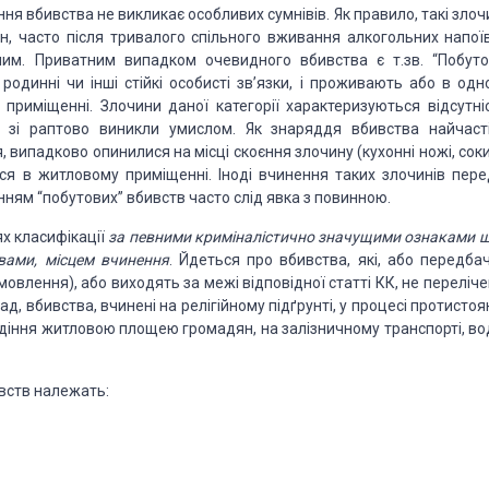
ння вбивства не викликає особливих сумнівів.
Як правило, такі зло
н, часто
після тривалого спільного вживання алкогольних напоїв
им. Приватним випадком очевидного вбивства є т.зв. “Побуто
одинні чи інші стійкі особисті
зв’язки, і проживають або в одн
приміщенні. Злочини даної категорії характеризуються відсутні
зі раптово виникли умислом. Як знаряддя вбивства найчаст
 випадково опинилися на місці скоєння
злочину (кухонні ножі, сок
ься
в житловому приміщенні. Іноді вчинення таких злочинів пере
нням “побутових” вбивств часто слід явка з
повинною.
ях класифікації
за певними криміналістично
значущими ознаками щ
вами,
місцем вчинення
. Йдеться про вбивства, які, або передбач
овлення), або виходять за межі відповідної статті
КК, не переліче
лад, вбивства,
вчинені на релігійному підґрунті, у процесі протисто
діння житловою площею громадян, на залізничному транспорті,
вод
вств належать: