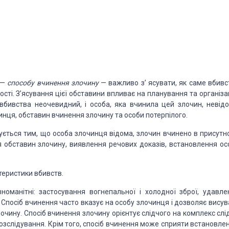
 —
способу вчинення злочину
— важливо з’ ясувати,
як саме вбивс
сті. З’ясування
цієї обставини впливає на планування та організа
бивства неочевидний, і особа, яка вчинила цей злочин, невідо
инця, обставин вчинення злочину та особи
потерпілого.
ується тим, що особа злочинця відома, злочин вчинено
в присутно
я обставин злочину,
виявлення речових доказів, встановлення ос
теристики вбивств.
номанітні: застосування вогнепальної і холодної зброї, удавле
. Спосіб вчинення часто вказує
на особу злочинця і дозволяє висув
чину. Спосіб вчинення злочину орієнтує слідчого на комплекс слід
озслідування. Крім того, спосіб
вчинення може сприяти встановле