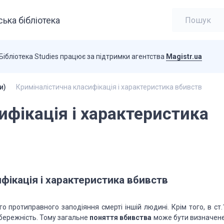
ька бібліотека
Бібліотека Studies працює за підтримки агентства
Magistr.ua
и)
Криміналістична класифікація і характеристика вбивств
ифікація і характеристика
фікація і характеристика вбивств
о протиправного заподіяння смерті іншій людині.
Крім того, в ст
бережність.
Тому загальне
поняття
вбивства
може бути визначене