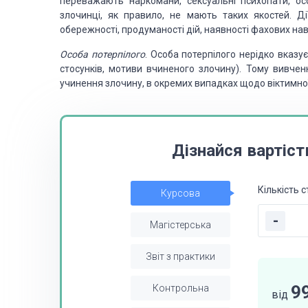
переважають наркомани, сексуальні психопати, ос
злочинці, як правило, не мають таких якостей. Ді
обережності, продуманості дій,
наявності фахових нави
Особа потерпілого
. Особа потерпілого
нерідко вказує
стосунків, мотиви вчиненого злочину). Тому вивчен
учинення злочину, в окремих випадках щодо віктимно
Дізнайся вартіст
Кількість с
Курсова
-
Магістерська
Звіт з практики
9
Контрольна
від