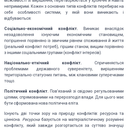
можливості їх вирішення, перетворюються
у хронічні й навіть
непримиримі. Кожен з основних типів конфліктів перебирає на
себе особливості системи, у якій вони виникають і
відбуваються:
Соціально-економічний
конфлікт.
Виникає внаслідок
незадоволення існуючим економічним становищем,
погіршення
порівняно із звичним рівнем споживання й життя
(реальний конфлікт потреб), гіршим
станом, вищим порівняно
з іншими соціальними групами (конфлікт інтересів).
Національно-етнічний
конфлікт.
Спричиняється
проблемами державного суверенітету, вирішенням
територіально-статусних
питань, між клановими суперечками
тощо.
Політичний
конфлікт.
Пов’язаний зі свідомо регульованими
цілями, спрямованими на перерозподіл
влади. Для цього має
бути сформована нова політична еліта.
Існують дві точки зору на природу конфліктів: ресурсна
та
ціннісна.
Ресурсна
базується на матеріалістичному
розумінні
конфлікту, який завжди розгортається за суттєво значущі