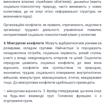
виконання власних службових
обов’язків);
динамічні
(мають
соціально-психологічну
природу, часто виникають у нових
колективах, де не існує чіткої неформальної структури,
не
визначився лідер).
Організаційні конфлікти, як правило, спричинюють недоліки
в
організації трудової діяльності, управлінські помилки,
несприятливий соціально-психологічний
клімат у колективі.
4. Міжгрупові
конфлікти.
Можуть відбуватися між різними за
розмірами, складом групами. Найчастіше
їх породжують
незадоволена потреба, соціальна нерівність, різний ступінь
участі
у владі, невідповідність інтересів та цілей. Соціологію
передусім цікавлять соціальні
конфлікти, до яких вона
відносить конфлікти між суспільством та природою,
економічні,
трудові, соціального планування, внутріполітичні,
військові, міжкультурні, міжнаціональні,
етнічні, міждержавні
тощо. До міжгрупових конфліктів здебільшого призводять:
–
міжгрупова ворожість.
3. Фрейд стверджував, що вона існує
за будь-якої взаємодії груп. Головною функцією
її є
згуртування групи;