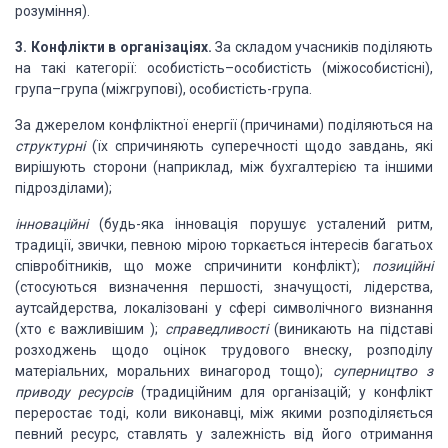
розуміння).
3. Конфлікти
в організаціях.
За складом учасників поділяють
на такі категорії: особистість–особистість
(міжособистісні),
група–група (міжгрупові), особистість-група.
За джерелом конфліктної енергії (причинами) поділяються
на
структурні
(їх спричиняють суперечності
щодо завдань, які
вирішують сторони (наприклад, між бухгалтерією та іншими
підрозділами);
інноваційні
(будь-яка інновація
порушує усталений ритм,
традиції, звички, певною мірою торкається інтересів багатьох
співробітників, що може спричинити конфлікт);
позиційні
(стосуються визначення першості, значущості, лідерства,
аутсайдерства,
локалізовані у сфері символічного визнання
(хто є важливішим );
справедливості
(виникають на підставі
розходжень
щодо оцінок трудового внеску, розподілу
матеріальних, моральних винагород тощо);
суперництво з
приводу ресурсів
(традиційним
для організацій; у конфлікт
переростає тоді, коли виконавці, між якими розподіляється
певний ресурс, ставлять у залежність від його отримання