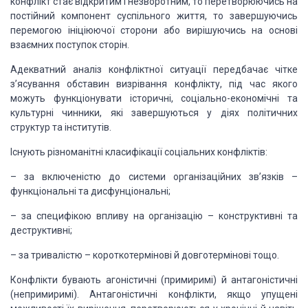
конфлікт стає відкритим і незворотним, то перетворюючись
на
постійний компонент суспільного життя, то завершуючись
перемогою ініціюючої сторони
або вирішуючись на основі
взаємних поступок сторін.
Адекватний аналіз конфліктної ситуації передбачає чітке
з’ясування обставин визрівання конфлікту, під час якого
можуть функціонувати історичні,
соціально-економічні та
культурні чинники, які завершуються у діях політичних
структур
та інститутів.
Існують різноманітні класифікації соціальних конфліктів:
– за включеністю до системи організаційних зв’язків –
функціональні
та дисфунціональні;
– за специфікою впливу на організацію – конструктивні та
деструктивні;
– за тривалістю – короткотермінові й довготермінові тощо.
Конфлікти бувають агоністичні (примиримі) й антагоністичні
(непримиримі). Антагоністичні конфлікти, якщо упущені