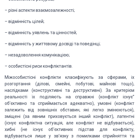
– різні аспекти взаємозалежності;
– відмінність цілей;
– відмінність уявлень та цінностей;
– відмінність у життєвому досвіді та поведінці;
– незадоволення комунікацією;
– особистісні риси конфліктантів.
Міжособистісні конфлікти класифікують за сферами, іх
розгортання
(ділові, сімейні, побутові, майнові тощо),
наслідками (конструктивні та деструктивні).
За критерієм
реальності їх поділяють на справжні (конфлікт існує”
об’єктивно
та сприймається адекватно), умовні
(конфлікт
залежить від зовнішніх обставин, які легко змінюються),
зміщені (за явним приховується
інший конфлікт), латентні
(існує конфліктна ситуація, але конфлікт не відбувається),
хибні (не існує об’єктивних підстав для
конфлікту,
відбувається лише у зв’язку з помилками сприйняття та