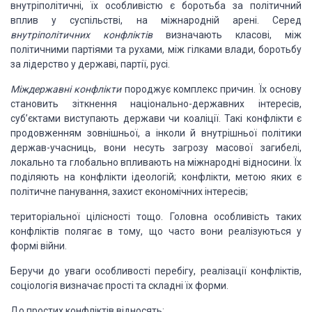
внутріполітичні, їх особливістю є боротьба за
політичний
вплив у суспільстві, на міжнародній арені. Серед
внутріполітичних конфліктів
визначають класові,
між
політичними партіями та рухами, між гілками влади, боротьбу
за лідерство у державі,
партії, русі.
Міждержавні
конфлікти
породжує комплекс причин. Їх основу
становить зіткнення національно-державних
інтересів,
суб’єктами виступають держави чи коаліції. Такі конфлікти є
продовженням
зовнішньої, а інколи й внутрішньої політики
держав-учасниць, вони несуть загрозу
масової загибелі,
локально та глобально впливають на міжнародні відносини. Їх
поділяють
на конфлікти ідеологій; конфлікти, метою яких є
політичне панування, захист економічних
інтересів;
територіальної цілісності тощо. Головна особливість таких
конфліктів полягає в тому, що часто вони реалізуються у
формі війни.
Беручи до уваги особливості перебігу, реалізації конфліктів,
соціологія визначає прості та складні їх форми.
До простих конфліктів відносять: