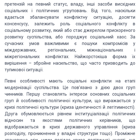
претензій на певний статус,
владу, інші засоби висхідних
соціальних і політичних угруповань. Від того, наскільки
вдається збалансувати конфліктну ситуацію, досягти
консенсусу, залежить роль соціального
конфлікту в
соціальному розвитку, який або стає джерелом прискореного
розвитку суспільства,
або породжує соціальний хаос. За
сучасних умов важливими є пошуки компромісів у
міждержавних, регіональних, міжнаціональних і
міжрегіональних конфліктах. Найжорстокіша
форма їх
вирішення – збройне насильство, що часто призводить до
тупикової ситуації.
Певні особливості мають соціальні конфлікти на етапі
модернізації
суспільства. Це пов’язано з дією двох груп
чинників. Першу становлять інтереси основних
соціальних
груп й особливості політичної культури, що виражається у
кризі політичної
культури (криза ідентичності й легітимності).
Друга обумовлюється рівнем інституціалізації
політичних
відносин та якостями політичних керівників, що
відображається в кризі
державного управління (криза
розподілу, проникнення у владні структури тощо). Проміжне