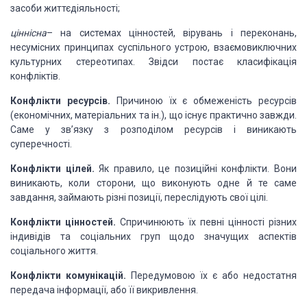
засоби життєдіяльності;
ціннісна
– на
системах цінностей, вірувань і переконань,
несумісних принципах суспільного устрою,
взаємовиключних
культурних стереотипах. Звідси постає класифікація
конфліктів.
Конфлікти
ресурсів.
Причиною їх є обмеженість ресурсів
(економічних, матеріальних та ін.), що
існує практично завжди.
Саме у зв’язку з розподілом ресурсів і виникають
суперечності.
Конфлікти
цілей.
Як правило, це позиційні конфлікти. Вони
виникають, коли сторони, що виконують
одне й те саме
завдання, займають різні позиції, переслідують свої цілі.
Конфлікти
цінностей.
Спричинюють їх певні цінності різних
індивідів та соціальних груп щодо значущих
аспектів
соціального життя.
Конфлікти
комунікацій.
Передумовою їх є або недостатня
передача інформації, або її викривлення.