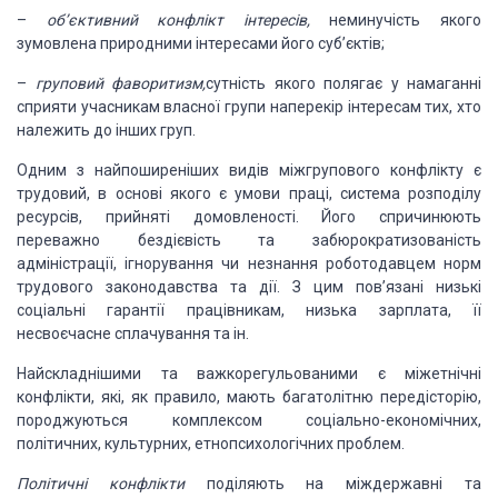
–
об’єктивний конфлікт
інтересів,
неминучість якого
зумовлена природними інтересами його суб’єктів;
–
груповий фаворитизм,
сутність якого полягає у намаганні
сприяти учасникам власної групи наперекір інтересам
тих, хто
належить до інших груп.
Одним з найпоширеніших видів міжгрупового конфлікту є
трудовий,
в основі якого є умови праці, система розподілу
ресурсів, прийняті домовленості.
Його спричинюють
переважно бездієвість та забюрократизованість
адміністрації, ігнорування
чи незнання роботодавцем норм
трудового законодавства та дії. З цим пов’язані низькі
соціальні гарантії працівникам, низька зарплата, її
несвоєчасне сплачування та ін.
Найскладнішими та важкорегульованими є міжетнічні
конфлікти,
які, як правило, мають багатолітню передісторію,
породжуються комплексом соціально-економічних,
політичних, культурних, етнопсихологічних проблем.
Політичні
конфлікти
поділяють на міждержавні та