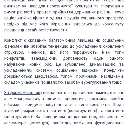
становище між ними посідає криза політичної участі, що
виникає як наслідок нерозвинутої
культури та ігнорування
вимог рівності у процесі прийняття державних рішень. І хоча
соціальний конфлікт є одним з рушіїв соціального прогресу,
нерідко під час його
вирішення вдаються до консенсусу
(згоди, одностайності співучасті).
Конфлікт є складним багатомірним явищем. Як соціальний
феномен, він зберігає тенденцію до ускладнення, оновлення
структури, чинників, що
його породжують. Різні типи
конфліктів, взаємодіючи, доповнюють один одного,
набуваючи
нових рис. Це зумовлено динамізацією та
ускладненням системи соціальних відносин.
Конфлікти
розрізняються масштабом, типом, причинами, наслідками,
складом учасників,
тривалістю, засобами урегулювання тощо.
За формами прояву
визначають соціально-економічні,
етнічні,
з міжнаціональні, політичні, ідеологічні, релігійні, сімейні,
військові.
юридичні побутові та інші типи конфліктів. Щодо
функцій розрізняють позитивні (конструктивні)
та негативні
(деструктивні). За принципом доцільності-недоцільності –
закономірні
(неминучі) необхідні, вимушені функціонально