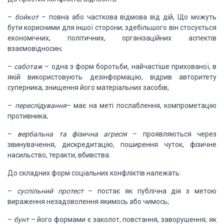
–
бойкот
– повна
або часткова відмова від дій, Що можуть
бути корисними для іншої сторони; здебільшого
він стосується
економічних, політичних, організаційних аспектів
взаємовідносин;
–
саботаж
– одна
з форм боротьби, найчастіше прихованої, в
якій використовують дезінформацію, відрив
авторитету
суперника, знищення його матеріальних засобів;
–
переслідування
– має на меті послаблення, компрометацію
противника;
–
вербальна та фізична
агресія
– проявляються через
звинувачення, дискредитацію, поширення чуток, фізичне
насильство, теракти, вбивства.
До складних форм соціальних конфліктів належать:
–
суспільний протест
– постає як публічна дія з метою
вираження незадоволення якимось або чимось;
–
бунт
– його
формами є заколот, повстання, заворушення; як