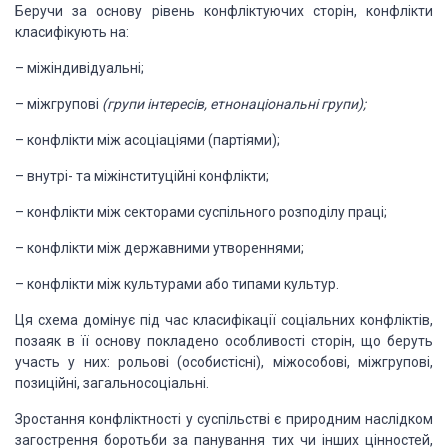
Беручи за основу рівень конфліктуючих сторін, конфлікти
класифікують на:
– міжіндивідуальні;
– міжгрупові
(групи
інтересів, етнонаціональні групи);
– конфлікти між асоціаціями (партіями);
– внутрі- та міжінституційні конфлікти;
– конфлікти між секторами суспільного розподілу праці;
– конфлікти між державними утвореннями;
– конфлікти між культурами або типами культур.
Ця схема домінує під час класифікації соціальних конфліктів,
позаяк в її основу покладено особливості сторін, що беруть
участь у них: рольові
(особистісні), міжособові, міжгрупові,
позиційні, загальносоціальні.
Зростання конфліктності у суспільстві є природним наслідком
загострення боротьби за панування тих чи інших цінностей,