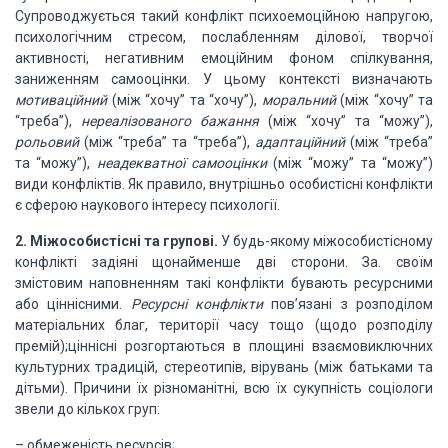
Супроводжується такий конфлікт
психоемоційною напругою,
психологічним стресом, послабленням ділової, творчої
активності,
негативним емоційним фоном спілкування,
заниженням самооцінки. У цьому контексті
визначають
мотиваційний
(між “хочу” та
“хочу”),
моральний
(між “хочу” та
“треба”),
нереалізованого бажання
(між “хочу” та
“можу”),
рольовий
(між “треба” та “треба”),
адаптаційний
(між “треба”
та “можу”),
неадекватної самооцінки
(між “можу” та
“можу”)
види конфліктів. Як правило, внутрішньо особистісні конфлікти
є сферою наукового
інтересу психології.
2. Міжособистісні
та групові.
У будь-якому міжособистісному
конфлікті задіяні щонайменше дві
сторони. За. своїм
змістовим наповненням такі конфлікти бувають ресурсними
або ціннісними.
Ресурсні конфлікти
пов’язані з розподілом
матеріальних благ, території часу тощо (щодо розподілу
премій);ціннісні розгортаються
в площині взаємовиключних
культурних традицій, стереотипів, вірувань (між батьками
та
дітьми). Причини їх різноманітні, всю їх сукупність соціологи
звели до кількох
груп:
– обмеженість ресурсів;