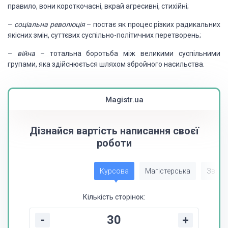
правило, вони короткочасні, вкрай
агресивні, стихійні;
–
соціальна революція
– постає як процес різких радикальних
якісних змін, суттєвих суспільно-політичних
перетворень;
–
війна
– тотальна
боротьба між великими суспільними
групами, яка здійснюється шляхом збройного насильства.
Magistr.ua
Дізнайся вартість написання своєї
роботи
Курсова
Магістерська
Звіт з
Кількість сторінок:
-
+