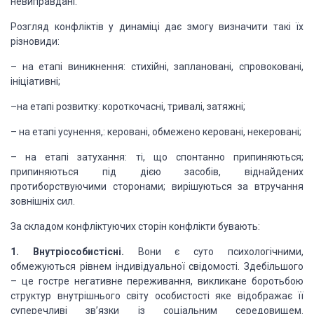
невиправдані.
Розгляд конфліктів у динаміці дає змогу визначити такі
їх
різновиди:
– на етапі виникнення: стихійні, заплановані, спровоковані,
ініціативні;
–на етапі розвитку: короткочасні, тривалі, затяжні;
– на етапі усунення,: керовані, обмежено керовані, некеровані;
– на етапі затухання: ті, що спонтанно припиняються;
припиняються
під дією засобів, віднайдених
протиборствуючими сторонами; вирішуються за втручання
зовнішніх сил.
За складом конфліктуючих сторін конфлікти бувають:
1. Внутріособистісні.
Вони є суто психологічними,
обмежуються рівнем індивідуальної свідомості. Здебільшого
– це гостре негативне
переживання, викликане боротьбою
структур внутрішнього світу особистості яке відображає
її
суперечливі зв’язки із соціальним середовищем.