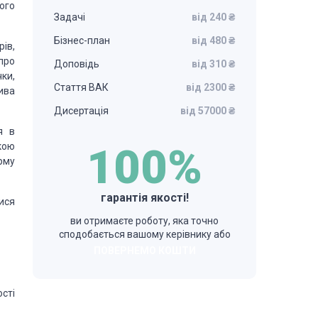
ого
Задачі
від 240 ₴
Бізнес-план
від 480 ₴
ів,
про
Доповідь
від 310 ₴
ки,
Стаття ВАК
від 2300 ₴
ива
Дисертація
від 57000 ₴
я в
кою
100%
рму
гарантія якості!
ися
ви отримаєте роботу, яка точно
сподобається вашому керівнику або
ПОВЕРНЕМО КОШТИ
сті