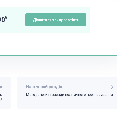
₴
90
Дізнатися точну вартість
л
Наступний розділ
ць
Методологічні засади політичного прогнозування
ву