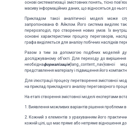
основі систематизації змістовних понять, тісно пов
масиву інформаційних даних, що відносяться до нього
Прикладом такої аналітичної моделі може слу
запропонована Ф. Айклом. Його система виділяє такі
перерозподіл, про створення нових умов. Їх внутріш
основні характеристики процесу переговорів, наслі
графа виділяється для аналізу побічних наслідків пер
Разом з тим за допомогою подібних моделей ду
досліджуваному об’єкті. Для переходу до вирішенн
необхідна
формалізація
{lang_content_nav}овної 
представлення матеріалу і підвищення його компактн
Для ілюстрації процесу перетворення змістовної мод
на приклад прикладного аналізу переговорного проце
На етапі створення змістовної моделі експертами вс
1. Виявлення можливих варіантів рішення проблеми в 
2. Кожний з елементів з урахуванням його практични
кожній цілі, що має пряме або непряме відношення до