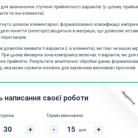
 для визначення ступеня прийнятності варіантів (у цілому прийнят
нти та їхні елементи).
гнуто шляхом елементарної формалізованої класифікації емпірич
оделі поняття (категорії) зводяться в матрицю, що дозволяє зіста
 переговорів.
 дозволяє виявити ті варіанти (і їх елементи), які тією чи іншою м
 При цьому ймовірна зона компромісу включає ті варіанти, які для 
осно прийнятні. Результати аналітичної обробки даних формалізова
і, яка може служити основою для заключних висновків і прогнозів.
Magistr.ua
ь написання своєї роботи
торінок:
Термін виконання:
+
-
+
днів