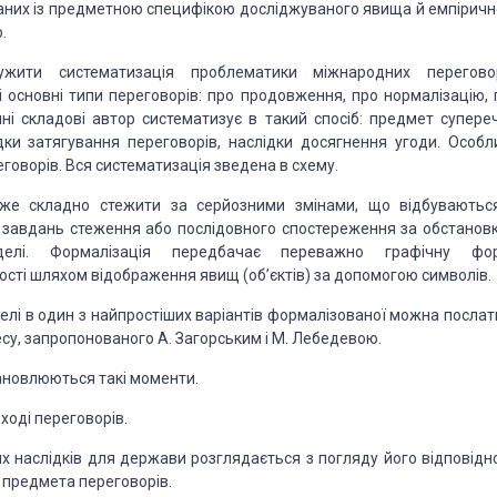
’язаних із предметною специфікою досліджуваного явища й емпіричн
.
жити систематизація проблематики міжнародних переговор
 основні типи переговорів: про продовження, про нормалізацію, 
ні складові автор систематизує в такий спосіб: предмет супереч
дки затягування переговорів, наслідки досягнення угоди. Особл
еговорів. Вся систематизація зведена в схему.
же складно стежити за серйозними змінами, що відбуваютьс
я завдань стеження або послідовного спостереження за обстанов
моделі. Формалізація передбачає переважно графічну фо
ості шляхом відображення явищ (об’єктів) за допомогою символів.
елі в один з найпростіших варіантів формалізованої можна послат
су, запропонованого А. Загорським і М. Лебедевою.
тановлюються такі моменти.
ході переговорів.
х наслідків для держави розглядається з погляду його відповідно
 предмета переговорів.