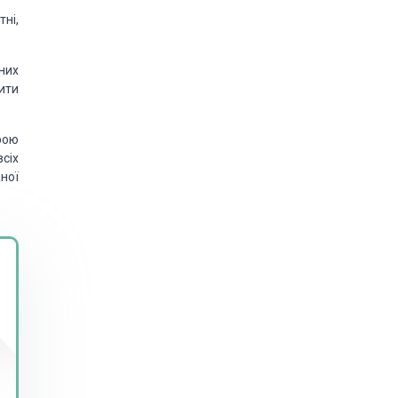
ні,
них
вити
ірою
всіх
ної