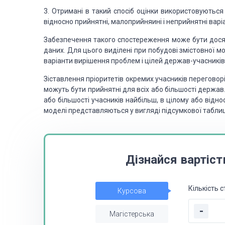
3. Отримані в такий спосіб оцінки використовуються
відносно прийнятні, малоприйняині і неприйнятні варіа
Забезпечення такого спостереження може бути дося
даних. Для цього виділені при побудові змістовної м
варіанти вирішення проблем і цілей держав-учасників
Зіставлення пріоритетів окремих учасників переговорів
можуть бути прийнятні для всіх або більшості держав.
або більшості учасників найбільш, в цілому або відн
моделі представляються у вигляді підсумкової таблиц
Дізнайся вартіст
Кількість с
Курсова
-
Магістерська