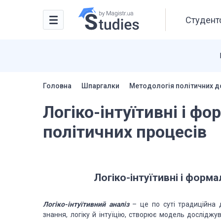
Студентс
Головна
Шпаргалки
Методологія політичних 
Логіко-інтуїтивні і фо
політичних процесів
Логіко-інтуїтивні і форм
Логіко-інтуїтивний аналіз
– це по суті традиційна д
знання, логіку й інтуїцію, створює модель досліджу