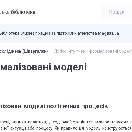
ька бібліотека
Бібліотека Studies працює за підтримки агентства
Magistr.ua
досліджень (Шпаргалки)
Логіко-інтуїтивні і формалізовані модел
рмалізовані моделі
алізовані моделі політичних процесів
ослідницька практика, у ході якої спеціаліст, використовуючи с
ваної ситуації або процесу. Як правило ця модель конструюється