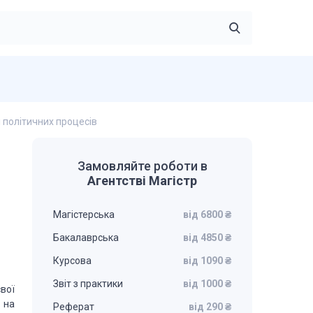
і політичних процесів
Замовляйте роботи в
Агентстві Магістр
Магістерська
від 6800 ₴
Бакалаврська
від 4850 ₴
Курсова
від 1090 ₴
Звіт з практики
від 1000 ₴
вої
 на
Реферат
від 290 ₴