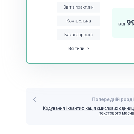
Звіт з практики
9
Контрольна
від
Бакалаврська
Всі типи
Попередній розді
Кодування і квантифікація смислових одини
текстового маси