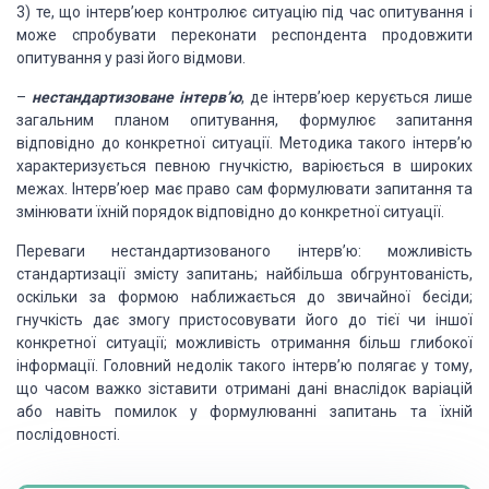
3) те, що інтерв’юер контролює ситуацію під час опитування і
може спробувати переконати респондента продовжити
опитування у разі його відмови.
–
нестандартизоване
інтерв’ю
, де інтерв’юер керується лише
загальним планом опитування, формулює запитання
відповідно до конкретної ситуації. Методика такого інтерв’ю
характеризується певною гнучкістю, варіюється в широких
межах. Інтерв’юер має право сам формулювати запитання та
змінювати їхній порядок відповідно до конкретної ситуації.
Переваги нестандартизованого інтерв’ю: можливість
стандартизації змісту запитань; найбільша обгрунтованість,
оскільки за формою наближається до звичайної бесіди;
гнучкість дає змогу пристосовувати його до тієї чи іншої
конкретної ситуації; можливість отримання більш глибокої
інформації. Головний недолік такого інтерв’ю полягає у тому,
що часом важко зіставити отримані дані внаслідок варіацій
або навіть помилок у формулюванні запитань та їхній
послідовності.