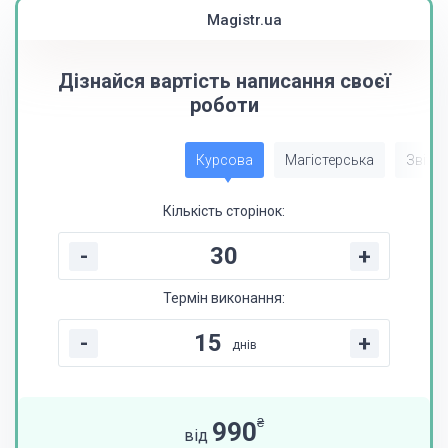
Magistr.ua
Дізнайся вартість написання своєї
роботи
Курсова
Магістерська
Звіт з
Кількість сторінок:
-
+
Термін виконання:
-
+
днів
₴
990
від