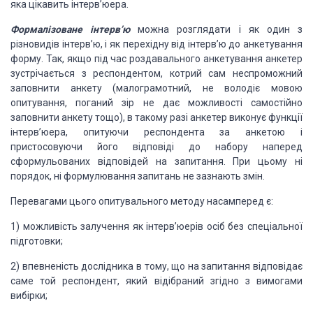
яка цікавить інтерв’юера.
Формалізоване інтерв’ю
можна розглядати і як один з
різновидів інтерв’ю, і як перехідну від інтерв’ю до анкетування
форму. Так, якщо під час роздавального анкетування анкетер
зустрічається з респондентом, котрий сам неспроможний
заповнити анкету (малограмотний, не володіє мовою
опитування, поганий зір не дає можливості самостійно
заповнити анкету тощо), в такому разі анкетер виконує функції
інтерв’юера, опитуючи респондента за анкетою і
пристосовуючи його відповіді до набору наперед
сформульованих відповідей на запитання. При цьому ні
порядок, ні формулювання запитань не зазнають змін.
Перевагами цього опитувального методу насамперед є:
1) можливість залучення як інтерв’юерів осіб без спеціальної
підготовки;
2) впевненість дослідника в тому, що на запитання відповідає
саме той респондент, який відібраний згідно з вимогами
вибірки;