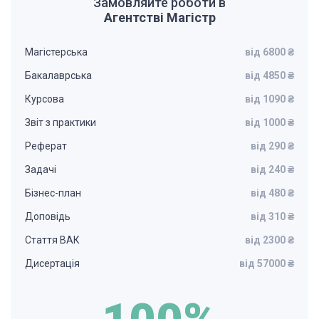
Замовляйте роботи в
Агентстві Магістр
Магістерська
від 6800 ₴
Бакалаврська
від 4850 ₴
Курсова
від 1090 ₴
Звіт з практики
від 1000 ₴
Реферат
від 290 ₴
Задачі
від 240 ₴
Бізнес-план
від 480 ₴
Доповідь
від 310 ₴
Стаття ВАК
від 2300 ₴
Дисертація
від 57000 ₴