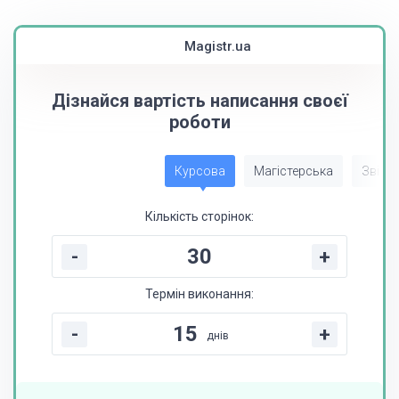
Magistr.ua
Дізнайся вартість написання своєї
роботи
Курсова
Магістерська
Звіт з
Кількість сторінок:
-
+
Термін виконання:
-
+
днів