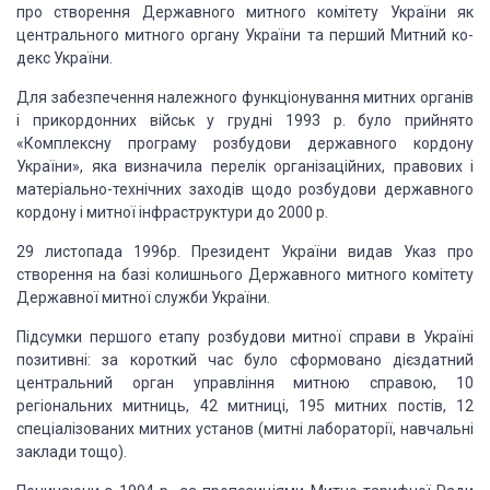
про створення Державного митного комітету України як
центрального митного органу України та перший Митний ко­
декс України.
Для забезпечення належного функціонування митних органів
і прикордонних військ у грудні 1993 p. було прийнято
«Комплекс­ну програму розбудови державного кордону
України», яка визна­чила перелік організаційних, правових і
матеріально-технічних за­ходів щодо розбудови державного
кордону і митної інфраструк­тури до 2000 p.
29 листопада 1996р. Президент України видав Указ про
створення на базі колишнього Державного митного комітету
Державної митної служби України.
Підсумки першого етапу розбудови митної справи в Україні
позитивні: за короткий час було сформовано дієздатний
центральний орган управління мит­ною справою, 10
регіональних митниць, 42 митниці, 195 митних постів, 12
спеціалізованих митних установ (митні лабораторії, навчальні
заклади тощо).