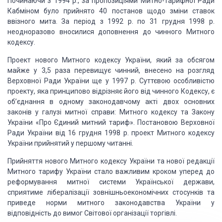
Починаючи з 1994 p., за пропозиціями Митно-тарифної Ради
Кабміном було прийнято 40 постанов щодо зміни ставок
ввізного мита. За період з 1992 p. по 31 грудня 1998 p.
неодноразово вно­силися доповнення до чинного Митного
кодексу.
Проект нового Митного кодексу України, який за обсягом
майже у 3,5 раза перевищує чинний, внесено на розгляд
Верхов­ної Ради України ще у 1997 p. Суттєвою особливістю
проекту, яка принципово відрізняє його від чинного Кодексу, є
об’єднання в одному законодавчо­му акті двох основних
законів у галузі митної справи: Митного кодексу та Закону
України «Про Єдиний митний тариф». Постановою Верховної
Ради України від 16 грудня 1998 p. проект Митного кодексу
України прийнятий у першому чи­танні.
Прийняття нового Митного кодексу України та нової редакції
Митного тарифу України стало важливим кроком уперед до
ре­формування митної системи Української держави,
сприятиме лі­бералізації зовнішньоекономічних стосунків та
приведе норми митного законодавства України у
відповідність до вимог Світової організації торгівлі.