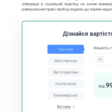
співпрацю в соціальній практиці
на основі взаємор
універсальних прав і свобод людини, що сприяє націона
Дізнайся вартіст
Кількість с
Курсова
-
Магістерська
Звіт з практики
9
Контрольна
від
Бакалаврська
Всі типи