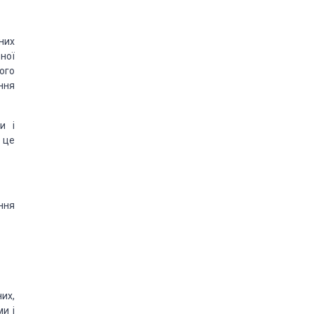
них
ної
ого
ння
и і
 це
ння
их,
и і