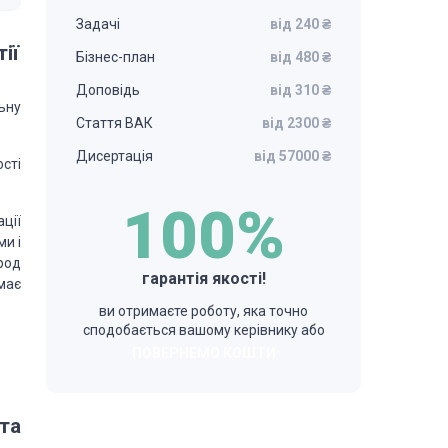
Задачі
від 240 ₴
ії
Бізнес-план
від 480 ₴
Доповідь
від 310 ₴
льну
Стаття ВАК
від 2300 ₴
Дисертація
від 57000 ₴
сті
100%
ції
ми і
род
гарантія якості!
має
ви отримаєте роботу, яка точно
сподобається вашому керівнику або
ПОВЕРНЕМО КОШТИ
 та