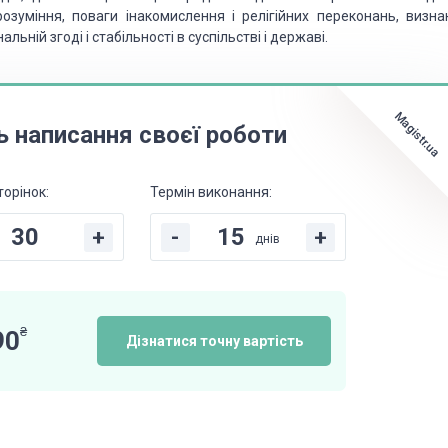
озуміння, поваги інакомислення і релігійних переконань, визна
льній згоді і стабільності
в суспільстві і державі.
Magistr.ua
ь написання своєї роботи
торінок:
Термін виконання:
+
-
+
днів
₴
90
Дізнатися точну вартість