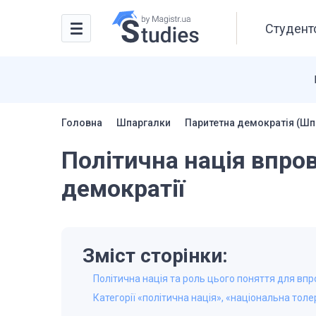
Студентс
Головна
Шпаргалки
Паритетна демократія (Шп
Політична нація впро
демократії
Зміст сторінки:
Політична нація та роль цього поняття для вп
Категорії «політична нація», «національна тол