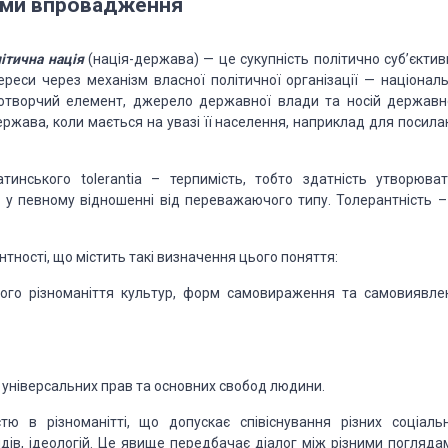
ми впровадження
ітична нація
(нація-держава) — це сукупність політично суб’єктив
ереси через механізм власної політичної
організації — національ
отворчий
елемент, джерело державної влади та носій державн
ержава, коли мається на увазі її населення, наприклад для посила
инського tolerantia – терпимість, тобто здатність утворюват
я у певному відношенні від переважаючого типу.
Толерантність –
тності, що містить такі визначення цього поняття:
ого різноманіття культур, форм самовираження та самовиявле
 універсальних прав та основних свобод людини.
стю в різноманітті, що допускає співіснування
різних соціальн
ів, ідеологій.
Це явище передбачає діалог між різними поглядам