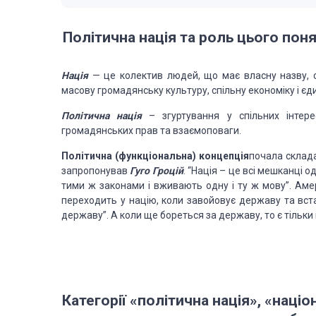
Політична нація та роль цього пон
Нація
— це колектив людей, що має власну назву, 
масову громадянську культуру,
спільну економіку і єд
Політична нація
– згуртування у спільних інтере
громадянських прав та взаємоповаги.
Політична (функціональна) концепція
почала склада
запропонував
Гуго Гроцій
.
“Нація – це всі мешканці одн
тими ж законами і вживають одну і ту ж мову”. Ам
переходить у націю, коли
завойовує державу та вста
державу”. А коли ще бореться за державу, то є тільки
Категорії «політична нація», «націо