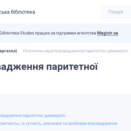
ька бібліотека
Бібліотека Studies працює за підтримки агентства
Magistr.ua
аргалки)
Політична нація впровадження паритетної демократії
вадження паритетної
ровадження паритетної демократії
ерантність», їх сутність, значення та проблеми впровадження