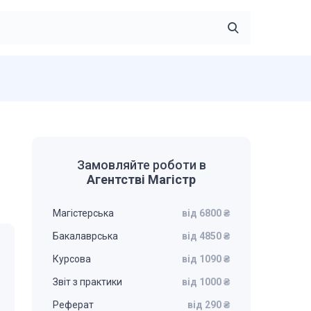
Замовляйте роботи в
Агентстві Магістр
Магістерська
від 6800 ₴
Бакалаврська
від 4850 ₴
Курсова
від 1090 ₴
Звіт з практики
від 1000 ₴
Реферат
від 290 ₴