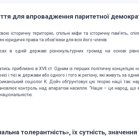
яття для
впровадження паритетної демократ
свою історичну
територію, спільні міфи та історичну пам’ять, спі
ині юридичні права та обов’язки для всіх його членів.
сах в одній державі різнокультурних
громад на основі рівно
тись приблизно в ХVІІ ст.
Одним із перших політичну концепцію на
ієї і тієї ж держави або одного і того ж регіону,
які живуть за одни
ериканський
соціолог К. Дойч обґрунтовує цю теорію нації так: на
новлює контроль над апаратом насилля. “Нація – це
народ, що 
 національністю.
нальна
толерантність», їх сутність, значення