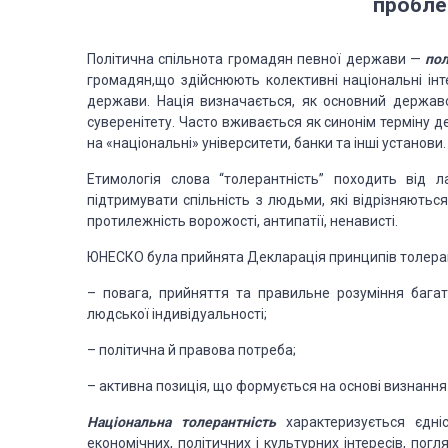
пробле
Політична спільнота громадян певної
держави —
пол
громадян,що здійснюють колективні національні інт
держави. Нація визначається, як основний держав
суверенітету. Часто вживається
як синонім терміну д
на «національні» університети, банки та інші установи.
Етимологія слова “толерантність”
походить від лат
підтримувати
спільність з людьми, які відрізняютьс
протилежність ворожості, антипатії, ненависті.
ЮНЕСКО була прийнята Декларація
принципів толеран
– повага, прийняття та правильне
розуміння багат
людської
індивідуальності;
– політична й правова потреба;
– активна позиція, що формується
на основі визнання
Національна толерантність
характеризується єдні
економічних, політичних і культурних інтересів, погляд