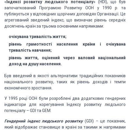
«
Індексі розвитку людського потенціалу
» (HDI), що був
започаткований Програмою Розвитку ООН у 1990 р. та
публікується у відповідних щорічних доповідях Організації. Це
агрегований зведений індекс, що визначає рівень середніх
досягнень країн за трьома основними напрямками:
очікувана тривалість життя;
рівень грамотності населення країни і очікувана
тривалість навчання;
рівень життя, оцінений через валовий національний
доход на душу населення.
Був введений в якості альтернативи традиційних показників
національного розвитку, таких як рівень доходів і темпи
економічного зростання.
У 1995 році ООН були розроблені два додаткових гендерних
індикатори для корегування Індексу розвитку людського
потенціалу – GDI та GEM.
Гендерний індекс людського розвитку
(GDI) – це показник,
який відображає становище в країні за такими ж напрямами