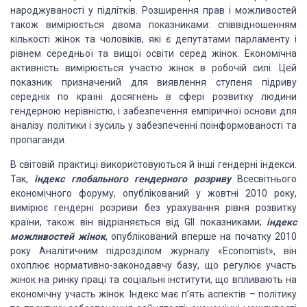
народжуваності у підлітків. Розширення прав і можливостей
також вимірюється двома показниками: співвідношенням
кількості жінок та чоловіків, які є депутатами парламенту і
рівнем середньої та вищої освіти серед жінок. Економічна
активність вимірюється участю жінок в робочій силі. Цей
показник призначений для виявлення ступеня підриву
середніх по країні досягнень в сфері розвитку людини
гендерною нерівністю, і забезпечення емпіричної основи для
аналізу політики і зусиль у забезпеченні поінформованості та
пропаганди.
В світовій практиці використовуються й інші гендерні індекси.
Так,
індекс глобального гендерного розриву
Всесвітнього
економічного форуму, опублікований у жовтні 2010 року,
вимірює гендерні розриви без урахування рівня розвитку
країни, також він відрізняється від GII показниками;
індекс
можливостей жінок
, опублікований вперше на початку 2010
року Аналітичним підрозділом журналу «Eсonomist», він
охоплює нормативно-законодавчу базу, що регулює участь
жінок на ринку праці та соціальні інститути, що впливають на
економічну участь жінок. Індекс має п’ять аспектів – політику