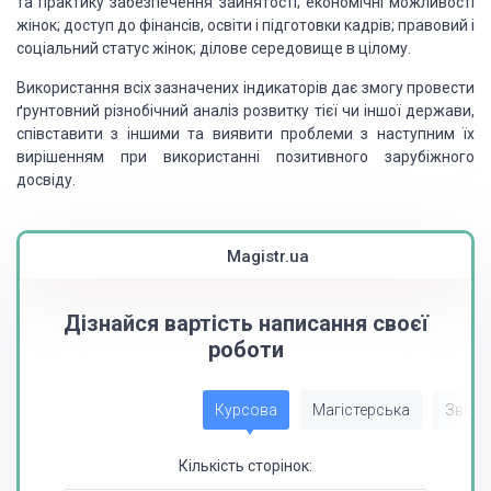
та практику забезпечення зайнятості; економічні можливості
жінок; доступ до фінансів, освіти і підготовки кадрів; правовий і
соціальний статус жінок; ділове середовище в цілому.
Використання всіх зазначених індикаторів дає змогу провести
ґрунтовний різнобічний аналіз розвитку тієї чи іншої держави,
співставити з іншими та виявити проблеми з наступним їх
вирішенням при використанні позитивного зарубіжного
досвіду.
Magistr.ua
Дізнайся вартість написання своєї
роботи
Курсова
Магістерська
Звіт з
Кількість сторінок: