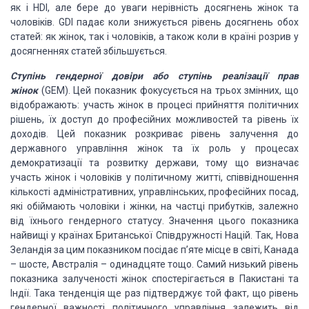
як і HDI, але бере до уваги нерівність досягнень жінок та
чоловіків. GDI падає коли знижується рівень досягнень обох
статей: як жінок, так і чоловіків, а також коли в країні розрив у
досягненнях статей збільшується.
Ступінь гендерної довіри або ступінь реалізації прав
жінок
(GEM). Цей показник фокусується на трьох змінних, що
відображають: участь жінок в процесі прийняття політичних
рішень, їх доступ до професійних можливостей та рівень їх
доходів. Цей показник розкриває рівень залучення до
державного управління жінок та їх роль у процесах
демократизації та розвитку держави, тому що визначає
участь жінок і чоловіків у політичному житті, співвідношення
кількості адміністративних, управлінських, професійних посад,
які обіймають чоловіки і жінки, на частці прибутків, залежно
від їхнього гендерного статусу. Значення цього показника
найвищі у країнах Британської Співдружності Націй. Так, Нова
Зеландія за цим показником посідає п’яте місце в світі, Канада
– шосте, Австралія – одинадцяте тощо. Самий низький рівень
показника залученості жінок спостерігається в Пакистані та
Індії. Така тенденція ще раз підтверджує той факт, що рівень
гендерної важності політичного управління залежить від