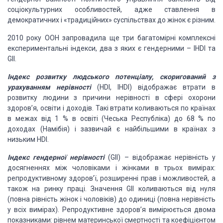
соціокультурних особливостей, адже ставлення в
демократичних і «традиційних» суспільствах до жінок є різним.
2010 року ООН запровадила ще три багатомірні комплексні
експериментальні індекси, два з яких є гендерними – IHDI та
GII.
Індекс розвитку людського потенціалу, скоригований з
урахуванням нерівності
(HDI, IHDI) відображає втрати в
розвитку людини з причини нерівності в сфері охорони
здоров’я, освіти і доходів. Такі втрати коливаються по країнах
в межах від 1 % в освіті (Чеська Республіка) до 68 % по
доходах (Намібія) і зазвичай є найбільшими в країнах з
низьким HDI.
Індекс гендерної нерівності
(GII) – відображає нерівність у
досягненнях між чоловіками і жінками в трьох вимірах:
репродуктивному здоров’ї, розширенні прав і можливостей, а
також на ринку праці. Значення GII коливаються від нуля
(повна рівність жінок і чоловіків) до одиниці (повна нерівність
у всіх вимірах). Репродуктивне здоров’я вимірюється двома
показниками: рівнем материнської смертності та коефіцієнтом