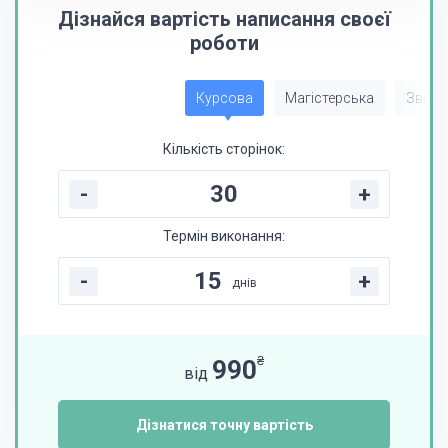
Дізнайся вартість написання своєї
роботи
Курсова
Магістерська
Звіт з
Кількість сторінок:
-
+
Термін виконання:
-
+
днів
₴
990
від
Дізнатися точну вартість