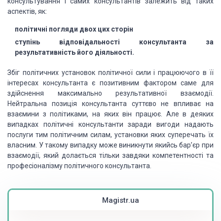
консультування і самих консультантів залежить від таких
аспектів, як:
політичні погляди двох цих сторін
ступінь відповідальності консультанта за
результативність його діяльності.
Збіг політичних установок політичної сили і працюючого в її
інтересах консультанта є позитивним фактором саме для
здійснення максимально результативної взаємодії.
Нейтральна позиція консультанта суттєво не впливає на
взаємини з політиками, на яких він працює. Але в деяких
випадках політичні консультанти заради вигоди надають
послуги тим політичним силам, установки яких суперечать їх
власним. У такому випадку може виникнути якийсь бар’єр при
взаємодії, який долається тільки завдяки компетентності та
професіоналізму політичного консультанта.
Magistr.ua