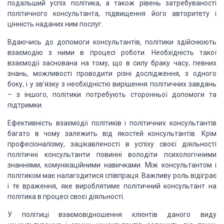
подальший успіх політика, а також рівень затребуваності
політичного консультанта, підвищення його авторитету і
цінність наданих ним послуг.
Вдаючись до допомоги консультантів, політики здійснюють
взаємодію з ними в процесі роботи. Необхідність такої
взаємодії заснована на тому, що в силу браку часу, певних
знань, можливості проводити різні дослідження, з одного
боку, і у зв’язку з необхідністю вирішення політичних завдань
– з іншого, політики потребують сторонньої допомоги та
підтримки.
Ефективність взаємодії політиків і політичних консультантів
багато в чому залежить від якостей консультантів. Крім
професіоналізму, зацікавленості в успіху своєї діяльності
політичні консультанти повинні володіти психологічними
знаннями, комунікаційними навичками. Між консультантом і
політиком має налагодитися співпраця. Важливу роль відіграє
і те враження, яке вироблятиме політичний консультант на
політика в процесі своєї діяльності.
У політиці взаємовідношення клієнтів даного виду