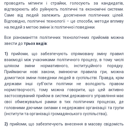
проводять мітинги і страйки, голосують за кандидатів,
відтворюють або руйнують політичні та економічні системи.
Саме від людей залежить досягнення політичних цілей.
Відповідно, політичні технології – це способи, методи впливу
на людей з метою зміни їх політичної поведінки.
Все різноманіття політичних технологічних прийомів можна
звести до
трьох видів
:
1)
прийоми, що забезпечують спрямовану зміну правил
взаємодії між учасниками політичного процесу, в тому числі
шляхом зміни нормативного, інституційного порядку.
Приймаючи нові закони, змінюючи правила гри, можна
домогтися зміни поведінки людей в суспільстві. Правда, крім
держави інші суб’єкти політики не володіють правом
нормотворчості, тому можна говорити, що цей активно
застосовуваний прийом в системі державного управління має
свої обмежувальні рамки в тих політичних процесах, де
головними діючими силами є недержавні організації та групи
(інститути та організації громадянського суспільства);
2)
прийоми, що забезпечують внесення в масову свідомість