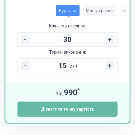
Курсова
Магістерська
Звіт з
Кількість сторінок:
-
+
Термін виконання:
-
+
днів
₴
990
від
Дізнатися точну вартість