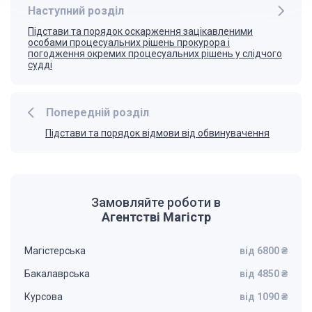
Наступний розділ
Підстави та порядок оскарження зацікавленими
особами процесуальних рішень прокурора і
погодження окремих процесуальних рішень у слідчого
судді
Попередній розділ
Підстави та порядок відмови від обвинувачення
Замовляйте роботи в
Агентстві Магістр
Магістерська
від 6800 ₴
Бакалаврська
від 4850 ₴
Курсова
від 1090 ₴