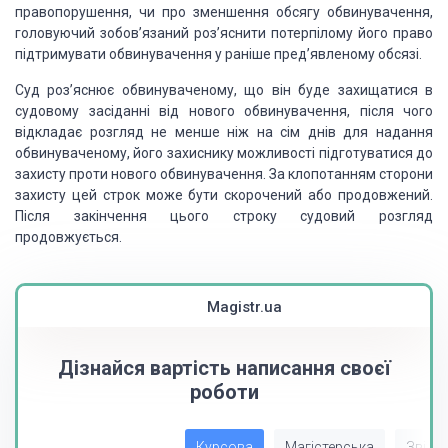
правопорушення, чи про зменшення обсягу обвинувачення,
головуючий зобов’язаний
роз’яснити потерпілому його право
підтримувати обвинувачення у раніше пред’явленому
обсязі.
Суд роз’яснює
обвинуваченому, що він буде захищатися в
судовому засіданні від нового обвинувачення,
після чого
відкладає розгляд не менше ніж на сім днів для надання
обвинуваченому,
його захиснику можливості підготуватися до
захисту проти нового обвинувачення. За
клопотанням сторони
захисту цей строк може бути скорочений або продовжений.
Після
закінчення цього строку судовий розгляд
продовжується.
Magistr.ua
Дізнайся вартість написання своєї
роботи
Курсова
Магістерська
Звіт з