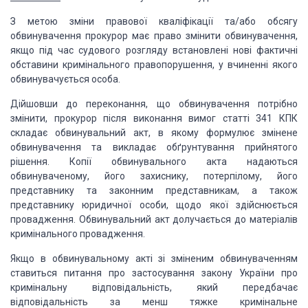
З метою зміни
правової кваліфікації та/або обсягу
обвинувачення прокурор має право змінити обвинувачення,
якщо під час судового розгляду встановлені нові фактичні
обставини кримінального
правопорушення, у вчиненні якого
обвинувачується особа.
Дійшовши до переконання,
що обвинувачення потрібно
змінити, прокурор після виконання вимог статті 341 КПК
складає обвинувальний акт, в якому формулює змінене
обвинувачення та викладає обґрунтування
прийнятого
рішення. Копії обвинувального акта надаються
обвинуваченому, його захиснику,
потерпілому, його
представнику та законним представникам, а також
представнику юридичної
особи, щодо якої здійснюється
провадження. Обвинувальний акт долучається до матеріалів
кримінального провадження.
Якщо в обвинувальному
акті зі зміненим обвинуваченням
ставиться питання про застосування закону України
про
кримінальну відповідальність, який передбачає
відповідальність за менш тяжке
кримінальне