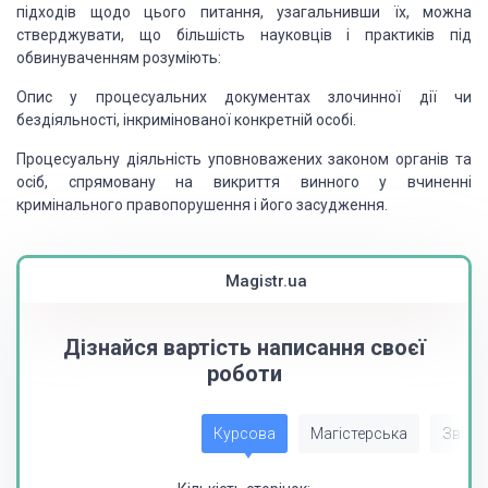
підходів щодо цього питання, узагальнивши
їх, можна
стверджувати, що більшість науковців і практиків під
обвинуваченням розуміють:
Опис у процесуальних
документах злочинної дії чи
бездіяльності, інкримінованої конкретній особі.
Процесуальну
діяльність уповноважених законом органів та
осіб, спрямовану на викриття винного
у вчиненні
кримінального правопорушення і його засудження.
Magistr.ua
Дізнайся вартість написання своєї
роботи
Курсова
Магістерська
Звіт з