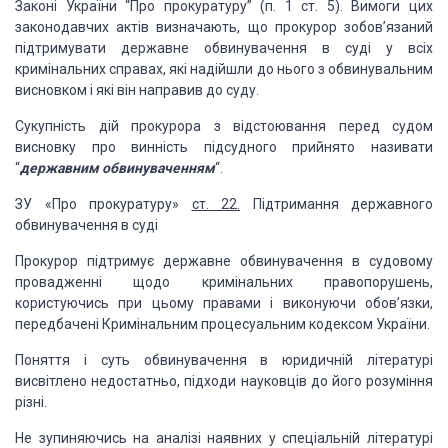
Законі України “Про прокуратуру” (п. 1 ст. 5). Вимоги цих
законодавчих
актів визначають, що прокурор зобов’язаний
підтримувати державне обвинувачення в
суді у всіх
кримінальних справах, які надійшли до нього з обвинувальним
висновком
і які він направив до суду.
Сукупність дій
прокурора з відстоювання перед судом
висновку про винність підсудного прийнято називати
“
державним обвинуваченням
“.
ЗУ «Про
прокуратуру»
ст. 22.
Підтримання державного
обвинувачення в суді
Прокурор підтримує
державне обвинувачення в судовому
провадженні щодо кримінальних правопорушень,
користуючись
при цьому правами і виконуючи обов’язки,
передбачені Кримінальним процесуальним
кодексом України.
Поняття і суть
обвинувачення в юридичній літературі
висвітлено недостатньо, підходи науковців до
його розуміння
різні.
Не зупиняючись
на аналізі наявних у спеціальній літературі