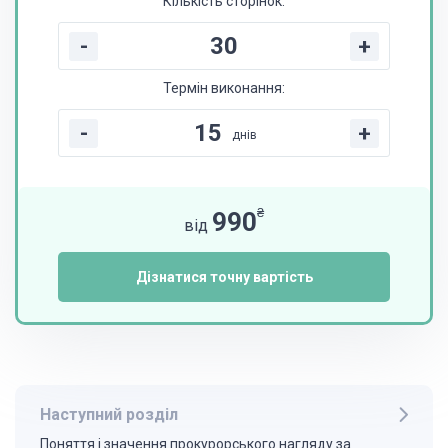
Кількість сторінок:
-
+
Термін виконання:
-
+
днів
₴
990
від
Дізнатися точну вартість
Наступний розділ
Поняття і значення прокурорського нагляду за